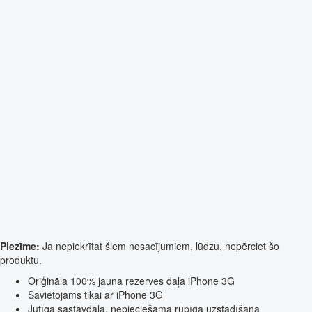
Piezīme:
Ja nepiekrītat šiem nosacījumiem, lūdzu, nepērciet šo
produktu.
Oriģināla 100% jauna rezerves daļa iPhone 3G
Savietojams tikai ar iPhone 3G
Jutīga sastāvdaļa, nepieciešama rūpīga uzstādīšana