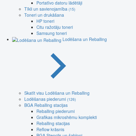
Portatīvo datoru lādētāji
Tīkli un savienojamība
(15)
Toneri un drukāšana
HP toneri
Citu ražotāju toneri
Samsung toneri
Lodēšana un Reballing
Skatīt visu Lodēšana un Reballing
Lodēšanas piederumi
(126)
BGA Reballing stacijas
Reballing piederumi
Grafikas mikroshēmu komplekti
Reballing stacijas
Reflow krāsnis
BGA Stencils un šabloni