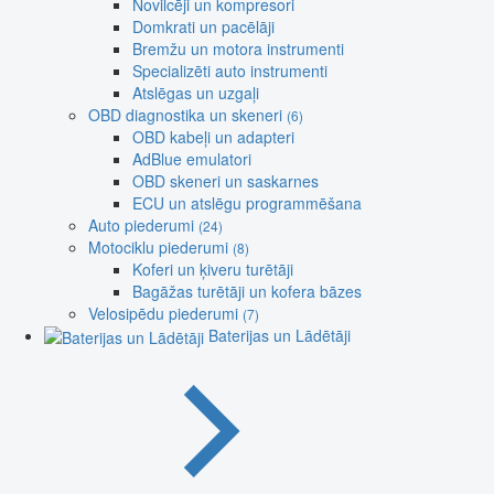
Novilcēji un kompresori
Domkrati un pacēlāji
Bremžu un motora instrumenti
Specializēti auto instrumenti
Atslēgas un uzgaļi
OBD diagnostika un skeneri
(6)
OBD kabeļi un adapteri
AdBlue emulatori
OBD skeneri un saskarnes
ECU un atslēgu programmēšana
Auto piederumi
(24)
Motociklu piederumi
(8)
Koferi un ķiveru turētāji
Bagāžas turētāji un kofera bāzes
Velosipēdu piederumi
(7)
Baterijas un Lādētāji