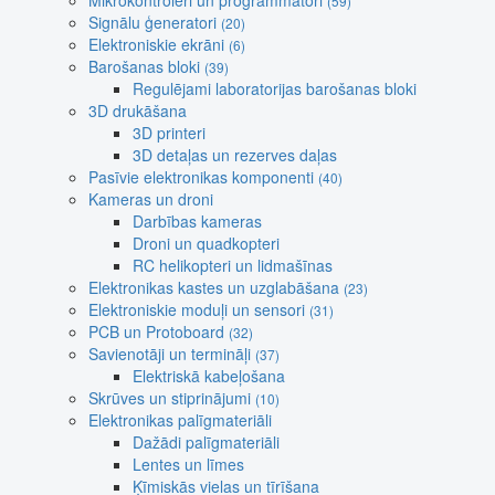
Mikrokontroleri un programmatori
(59)
Signālu ģeneratori
(20)
Elektroniskie ekrāni
(6)
Barošanas bloki
(39)
Regulējami laboratorijas barošanas bloki
3D drukāšana
3D printeri
3D detaļas un rezerves daļas
Pasīvie elektronikas komponenti
(40)
Kameras un droni
Darbības kameras
Droni un quadkopteri
RC helikopteri un lidmašīnas
Elektronikas kastes un uzglabāšana
(23)
Elektroniskie moduļi un sensori
(31)
PCB un Protoboard
(32)
Savienotāji un termināļi
(37)
Elektriskā kabeļošana
Skrūves un stiprinājumi
(10)
Elektronikas palīgmateriāli
Dažādi palīgmateriāli
Lentes un līmes
Ķīmiskās vielas un tīrīšana