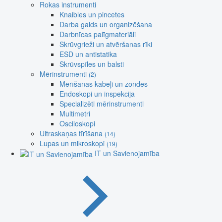
Rokas instrumenti
Knaibles un pincetes
Darba galds un organizēšana
Darbnīcas palīgmateriāli
Skrūvgrieži un atvēršanas rīki
ESD un antistatika
Skrūvspīles un balsti
Mērinstrumenti
(2)
Mērīšanas kabeļi un zondes
Endoskopi un inspekcija
Specializēti mērinstrumenti
Multimetri
Osciloskopi
Ultraskaņas tīrīšana
(14)
Lupas un mikroskopi
(19)
IT un Savienojamība