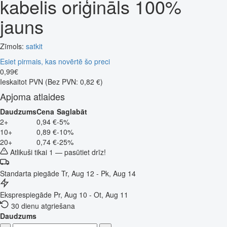
kabelis oriģināls 100%
jauns
Zīmols:
satkit
Esiet pirmais, kas novērtē šo preci
0
,
99
€
Ieskaitot PVN
(Bez PVN: 0,82 €)
Apjoma atlaides
Daudzums
Cena
Saglabāt
2+
0,94 €
-5%
10+
0,89 €
-10%
20+
0,74 €
-25%
Atlikuši tikai 1 — pasūtiet drīz!
Standarta piegāde
Tr, Aug 12 - Pk, Aug 14
Eksprespiegāde
Pr, Aug 10 - Ot, Aug 11
30 dienu atgriešana
Daudzums