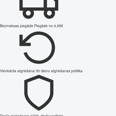
Bezmaksas piegāde
Piegāde no 4,99€
Vienkārša atgriešana
30 dienu atgriešanas politika
Drošs maksājums
100% droši norēķini