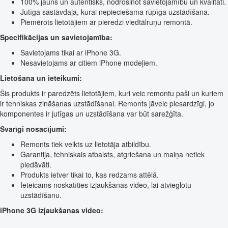
100% jauns un autentisks, nodrošinot savietojamību un kvalitāti.
Jutīga sastāvdaļa, kurai nepieciešama rūpīga uzstādīšana.
Piemērots lietotājiem ar pieredzi viedtālruņu remontā.
Specifikācijas un savietojamība:
Savietojams tikai ar iPhone 3G.
Nesavietojams ar citiem iPhone modeļiem.
Lietošana un ieteikumi:
Šis produkts ir paredzēts lietotājiem, kuri veic remontu paši un kuriem
ir tehniskas zināšanas uzstādīšanai. Remonts jāveic piesardzīgi, jo
komponentes ir jutīgas un uzstādīšana var būt sarežģīta.
Svarīgi nosacījumi:
Remonts tiek veikts uz lietotāja atbildību.
Garantija, tehniskais atbalsts, atgriešana un maiņa netiek
piedāvāti.
Produkts ietver tikai to, kas redzams attēlā.
Ieteicams noskatīties izjaukšanas video, lai atvieglotu
uzstādīšanu.
iPhone 3G izjaukšanas video: