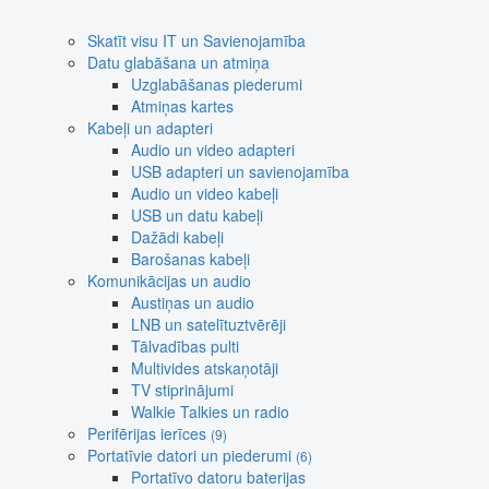
Skatīt visu IT un Savienojamība
Datu glabāšana un atmiņa
Uzglabāšanas piederumi
Atmiņas kartes
Kabeļi un adapteri
Audio un video adapteri
USB adapteri un savienojamība
Audio un video kabeļi
USB un datu kabeļi
Dažādi kabeļi
Barošanas kabeļi
Komunikācijas un audio
Austiņas un audio
LNB un satelītuztvērēji
Tālvadības pulti
Multivides atskaņotāji
TV stiprinājumi
Walkie Talkies un radio
Perifērijas ierīces
(9)
Portatīvie datori un piederumi
(6)
Portatīvo datoru baterijas