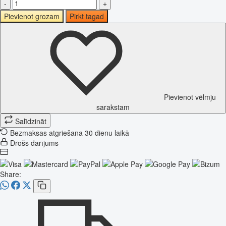
-
+
Pievienot grozam
Pirkt tagad
Pievienot vēlmju
sarakstam
Salīdzināt
Bezmaksas atgriešana 30 dienu laikā
Drošs darījums
Share: