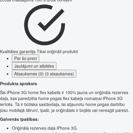
Kvalitātes garantija
Tikai oriģināli produkti
Par šo preci
Jautājumi un atbildes
Atsauksmes (0) (0 atsauksmes)
Produkta apraksts
Šis iPhone 3G home flex kabelis ir 100% jauna un oriģināla rezerves
daļa, kas paredzēta home pogas flex kabeļa nomaiņai iPhone 3G
ierīcēs. Tā ir būtiska sastāvdaļa, lai atjaunotu home pogas darbību
jūsu mobilajā tālrunī, īpaši, ja oriģinālais ir bojāts vai nereaģē pareizi.
Galvenās īpašības:
Oriģināla rezerves daļa iPhone 3G.