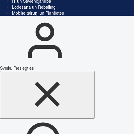
IT un Savienojamība
Lodēšana un Reballing
Mobilie tālruņi un Planšetes
Sveiki, Pieslēgties