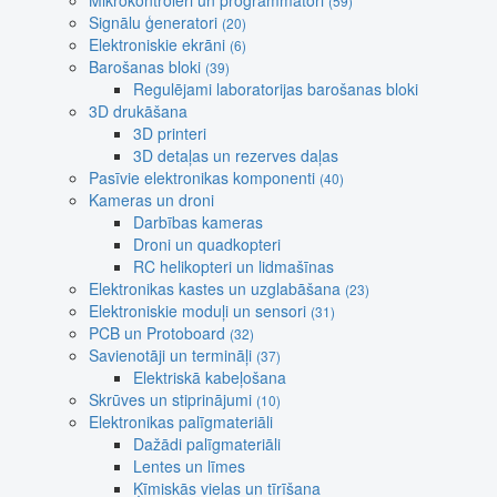
Mikrokontroleri un programmatori
(59)
Signālu ģeneratori
(20)
Elektroniskie ekrāni
(6)
Barošanas bloki
(39)
Regulējami laboratorijas barošanas bloki
3D drukāšana
3D printeri
3D detaļas un rezerves daļas
Pasīvie elektronikas komponenti
(40)
Kameras un droni
Darbības kameras
Droni un quadkopteri
RC helikopteri un lidmašīnas
Elektronikas kastes un uzglabāšana
(23)
Elektroniskie moduļi un sensori
(31)
PCB un Protoboard
(32)
Savienotāji un termināļi
(37)
Elektriskā kabeļošana
Skrūves un stiprinājumi
(10)
Elektronikas palīgmateriāli
Dažādi palīgmateriāli
Lentes un līmes
Ķīmiskās vielas un tīrīšana