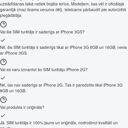
uzstādīšanas laikā netiek bojāta ierīce. Modeļiem, kas vēl ir oficiālajā
garantijā (maz ticams vecuma dēļ), ieteicams pārbaudīt pie autorizētā
piegādātāja.
Vai šis SIM turētājs ir saderīgs ar iPhone 3GS?
Nē, šis SIM turētājs ir saderīgs tikai ar iPhone 3G 8GB un 16GB, nevis
ar iPhone 3GS.
Vai es varu izmantot šo SIM turētāju iPhone 2G?
Nē, tas nav saderīgs ar iPhone 2G. Tas ir paredzēts tikai iPhone 3G
8GB un 16GB.
Vai produkts ir oriģināls?
Jā, SIM turētājs ir 100% jauns un oriģināls, nodrošinot kvalitāti un