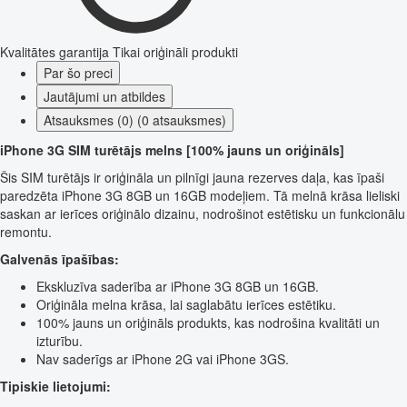
Kvalitātes garantija
Tikai oriģināli produkti
Par šo preci
Jautājumi un atbildes
Atsauksmes (0) (0 atsauksmes)
iPhone 3G SIM turētājs melns [100% jauns un oriģināls]
Šis SIM turētājs ir oriģināla un pilnīgi jauna rezerves daļa, kas īpaši
paredzēta iPhone 3G 8GB un 16GB modeļiem. Tā melnā krāsa lieliski
saskan ar ierīces oriģinālo dizainu, nodrošinot estētisku un funkcionālu
remontu.
Galvenās īpašības:
Ekskluzīva saderība ar iPhone 3G 8GB un 16GB.
Oriģināla melna krāsa, lai saglabātu ierīces estētiku.
100% jauns un oriģināls produkts, kas nodrošina kvalitāti un
izturību.
Nav saderīgs ar iPhone 2G vai iPhone 3GS.
Tipiskie lietojumi: