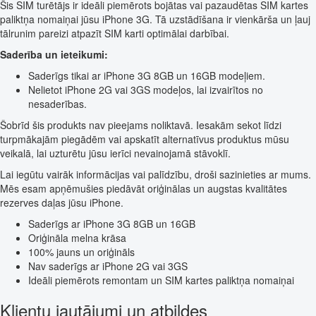
Šis SIM turētājs ir ideāli piemērots bojātas vai pazaudētas SIM kartes
paliktņa nomaiņai jūsu iPhone 3G. Tā uzstādīšana ir vienkārša un ļauj
tālrunim pareizi atpazīt SIM karti optimālai darbībai.
Saderība un ieteikumi:
Saderīgs tikai ar iPhone 3G 8GB un 16GB modeļiem.
Nelietot iPhone 2G vai 3GS modeļos, lai izvairītos no
nesaderības.
Šobrīd šis produkts nav pieejams noliktavā. Iesakām sekot līdzi
turpmākajām piegādēm vai apskatīt alternatīvus produktus mūsu
veikalā, lai uzturētu jūsu ierīci nevainojamā stāvoklī.
Lai iegūtu vairāk informācijas vai palīdzību, droši sazinieties ar mums.
Mēs esam apņēmušies piedāvāt oriģinālas un augstas kvalitātes
rezerves daļas jūsu iPhone.
Saderīgs ar iPhone 3G 8GB un 16GB
Oriģināla melna krāsa
100% jauns un oriģināls
Nav saderīgs ar iPhone 2G vai 3GS
Ideāli piemērots remontam un SIM kartes paliktņa nomaiņai
Klientu jautājumi un atbildes