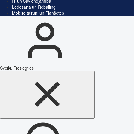
IT un Savienojamība
Lodēšana un Reballing
Mobilie tālruņi un Planšetes
Sveiki, Pieslēgties