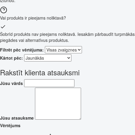
izturību.
Vai produkts ir pieejams noliktavā?
Šobrīd produkts nav pieejams noliktavā. Iesakām pārbaudīt turpmākās
piegādes vai alternatīvus produktus.
Filtrēt pēc vērtējuma:
Kārtot pēc:
Rakstīt klienta atsauksmi
Jūsu vārds
Jūsu atsauksme
Vērtējums