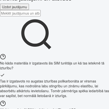
Uzdot jautājumu
No kāda materiāla ir izgatavots šis SIM turētājs un kā tas ietekmē tā
izturību?
Tas ir izgatavots no augstas izturības polikarbonāta ar virsmas
pārklājumu, kas nodrošina labu stingrību un zināmu elastību, lai
absorbētu atkārtotu ievietošanu. Tomēr pārmērīga spēka iedarbībā tas
var saplīst, bet normālā lietošanā ir izturīgs.