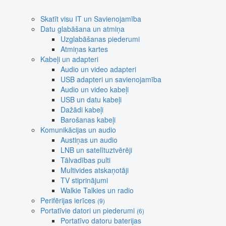
Skatīt visu IT un Savienojamība
Datu glabāšana un atmiņa
Uzglabāšanas piederumi
Atmiņas kartes
Kabeļi un adapteri
Audio un video adapteri
USB adapteri un savienojamība
Audio un video kabeļi
USB un datu kabeļi
Dažādi kabeļi
Barošanas kabeļi
Komunikācijas un audio
Austiņas un audio
LNB un satelītuztvērēji
Tālvadības pulti
Multivides atskaņotāji
TV stiprinājumi
Walkie Talkies un radio
Perifērijas ierīces
(9)
Portatīvie datori un piederumi
(6)
Portatīvo datoru baterijas