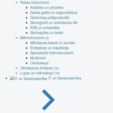
Rokas instrumenti
Knaibles un pincetes
Darba galds un organizēšana
Darbnīcas palīgmateriāli
Skrūvgrieži un atvēršanas rīki
ESD un antistatika
Skrūvspīles un balsti
Mērinstrumenti
(2)
Mērīšanas kabeļi un zondes
Endoskopi un inspekcija
Specializēti mērinstrumenti
Multimetri
Osciloskopi
Ultraskaņas tīrīšana
(14)
Lupas un mikroskopi
(19)
IT un Savienojamība