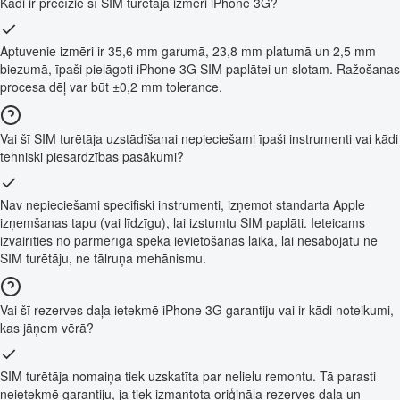
Kādi ir precīzie šī SIM turētāja izmēri iPhone 3G?
Aptuvenie izmēri ir 35,6 mm garumā, 23,8 mm platumā un 2,5 mm
biezumā, īpaši pielāgoti iPhone 3G SIM paplātei un slotam. Ražošanas
procesa dēļ var būt ±0,2 mm tolerance.
Vai šī SIM turētāja uzstādīšanai nepieciešami īpaši instrumenti vai kādi
tehniski piesardzības pasākumi?
Nav nepieciešami specifiski instrumenti, izņemot standarta Apple
izņemšanas tapu (vai līdzīgu), lai izstumtu SIM paplāti. Ieteicams
izvairīties no pārmērīga spēka ievietošanas laikā, lai nesabojātu ne
SIM turētāju, ne tālruņa mehānismu.
Vai šī rezerves daļa ietekmē iPhone 3G garantiju vai ir kādi noteikumi,
kas jāņem vērā?
SIM turētāja nomaiņa tiek uzskatīta par nelielu remontu. Tā parasti
neietekmē garantiju, ja tiek izmantota oriģināla rezerves daļa un