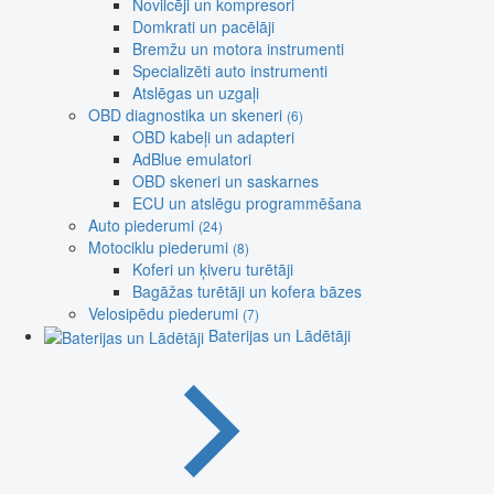
Novilcēji un kompresori
Domkrati un pacēlāji
Bremžu un motora instrumenti
Specializēti auto instrumenti
Atslēgas un uzgaļi
OBD diagnostika un skeneri
(6)
OBD kabeļi un adapteri
AdBlue emulatori
OBD skeneri un saskarnes
ECU un atslēgu programmēšana
Auto piederumi
(24)
Motociklu piederumi
(8)
Koferi un ķiveru turētāji
Bagāžas turētāji un kofera bāzes
Velosipēdu piederumi
(7)
Baterijas un Lādētāji