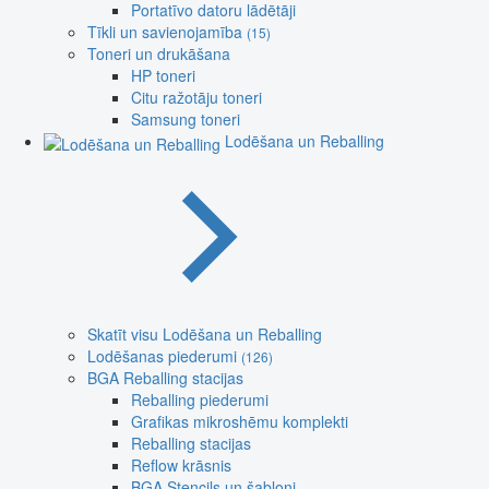
Portatīvo datoru lādētāji
Tīkli un savienojamība
(15)
Toneri un drukāšana
HP toneri
Citu ražotāju toneri
Samsung toneri
Lodēšana un Reballing
Skatīt visu Lodēšana un Reballing
Lodēšanas piederumi
(126)
BGA Reballing stacijas
Reballing piederumi
Grafikas mikroshēmu komplekti
Reballing stacijas
Reflow krāsnis
BGA Stencils un šabloni