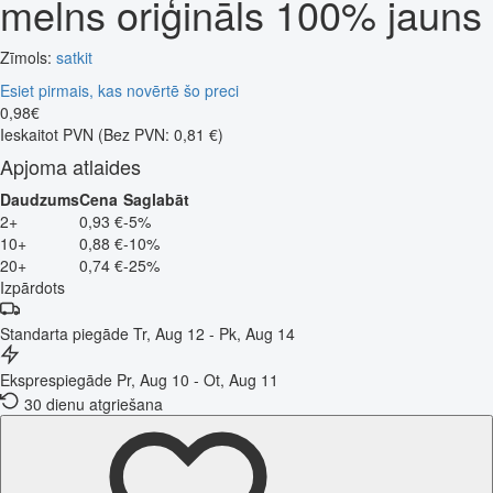
melns oriģināls 100% jauns
Zīmols:
satkit
Esiet pirmais, kas novērtē šo preci
0
,
98
€
Ieskaitot PVN
(Bez PVN: 0,81 €)
Apjoma atlaides
Daudzums
Cena
Saglabāt
2+
0,93 €
-5%
10+
0,88 €
-10%
20+
0,74 €
-25%
Izpārdots
Standarta piegāde
Tr, Aug 12 - Pk, Aug 14
Eksprespiegāde
Pr, Aug 10 - Ot, Aug 11
30 dienu atgriešana