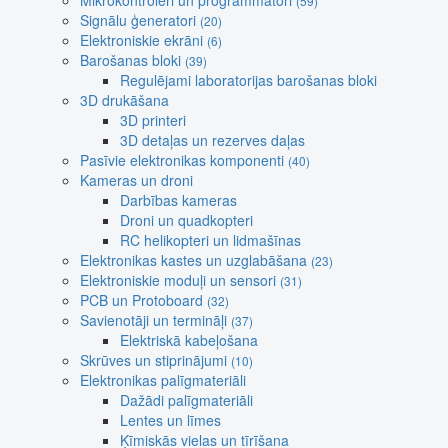
Mikrokontroleri un programmatori
(59)
Signālu ģeneratori
(20)
Elektroniskie ekrāni
(6)
Barošanas bloki
(39)
Regulējami laboratorijas barošanas bloki
3D drukāšana
3D printeri
3D detaļas un rezerves daļas
Pasīvie elektronikas komponenti
(40)
Kameras un droni
Darbības kameras
Droni un quadkopteri
RC helikopteri un lidmašīnas
Elektronikas kastes un uzglabāšana
(23)
Elektroniskie moduļi un sensori
(31)
PCB un Protoboard
(32)
Savienotāji un termināļi
(37)
Elektriskā kabeļošana
Skrūves un stiprinājumi
(10)
Elektronikas palīgmateriāli
Dažādi palīgmateriāli
Lentes un līmes
Ķīmiskās vielas un tīrīšana