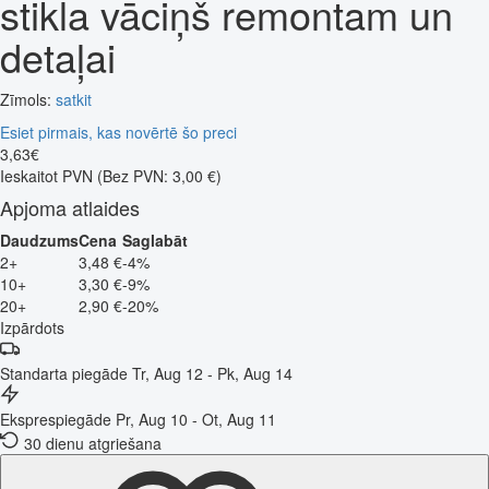
stikla vāciņš remontam un
detaļai
Zīmols:
satkit
Esiet pirmais, kas novērtē šo preci
3
,
63
€
Ieskaitot PVN
(Bez PVN: 3,00 €)
Apjoma atlaides
Daudzums
Cena
Saglabāt
2+
3,48 €
-4%
10+
3,30 €
-9%
20+
2,90 €
-20%
Izpārdots
Standarta piegāde
Tr, Aug 12 - Pk, Aug 14
Eksprespiegāde
Pr, Aug 10 - Ot, Aug 11
30 dienu atgriešana