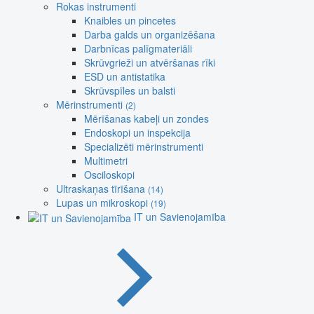
Rokas instrumenti
Knaibles un pincetes
Darba galds un organizēšana
Darbnīcas palīgmateriāli
Skrūvgrieži un atvēršanas rīki
ESD un antistatika
Skrūvspīles un balsti
Mērinstrumenti
(2)
Mērīšanas kabeļi un zondes
Endoskopi un inspekcija
Specializēti mērinstrumenti
Multimetri
Osciloskopi
Ultraskaņas tīrīšana
(14)
Lupas un mikroskopi
(19)
IT un Savienojamība