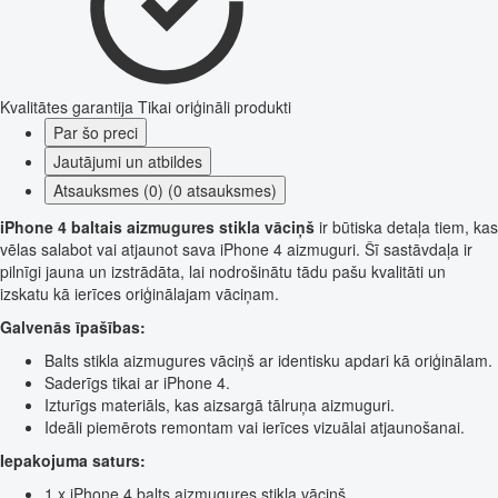
Kvalitātes garantija
Tikai oriģināli produkti
Par šo preci
Jautājumi un atbildes
Atsauksmes (0) (0 atsauksmes)
iPhone 4 baltais aizmugures stikla vāciņš
ir būtiska detaļa tiem, kas
vēlas salabot vai atjaunot sava iPhone 4 aizmuguri. Šī sastāvdaļa ir
pilnīgi jauna un izstrādāta, lai nodrošinātu tādu pašu kvalitāti un
izskatu kā ierīces oriģinālajam vāciņam.
Galvenās īpašības:
Balts stikla aizmugures vāciņš ar identisku apdari kā oriģinālam.
Saderīgs tikai ar iPhone 4.
Izturīgs materiāls, kas aizsargā tālruņa aizmuguri.
Ideāli piemērots remontam vai ierīces vizuālai atjaunošanai.
Iepakojuma saturs:
1 x iPhone 4 balts aizmugures stikla vāciņš.