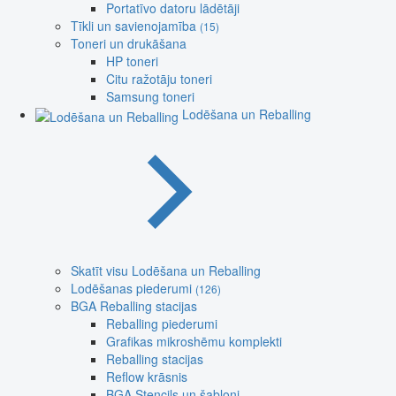
Portatīvo datoru lādētāji
Tīkli un savienojamība
(15)
Toneri un drukāšana
HP toneri
Citu ražotāju toneri
Samsung toneri
Lodēšana un Reballing
Skatīt visu Lodēšana un Reballing
Lodēšanas piederumi
(126)
BGA Reballing stacijas
Reballing piederumi
Grafikas mikroshēmu komplekti
Reballing stacijas
Reflow krāsnis
BGA Stencils un šabloni