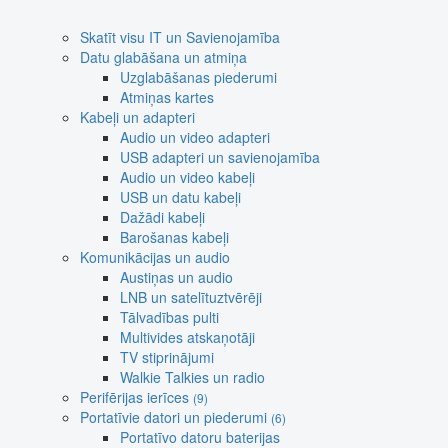
Skatīt visu IT un Savienojamība
Datu glabāšana un atmiņa
Uzglabāšanas piederumi
Atmiņas kartes
Kabeļi un adapteri
Audio un video adapteri
USB adapteri un savienojamība
Audio un video kabeļi
USB un datu kabeļi
Dažādi kabeļi
Barošanas kabeļi
Komunikācijas un audio
Austiņas un audio
LNB un satelītuztvērēji
Tālvadības pulti
Multivides atskaņotāji
TV stiprinājumi
Walkie Talkies un radio
Perifērijas ierīces
(9)
Portatīvie datori un piederumi
(6)
Portatīvo datoru baterijas