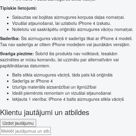
Tipiskie lietojumi:
Salauztas vai bojātas aizmugures korpusa daļas nomaiņai.
Vizuālai atjaunošanai, lai uzlabotu iPhone 4 izskatu.
Nolietotu vai saskrāpētu oriģinālo aizmugures vāciņu nomaiņai.
Saderība:
Šis aizmugures vāciņš ir saderīgs tikai ar iPhone 4 modeli.
Tas nav saderīgs ar citiem iPhone modeļiem vai jaunākām versijām.
Svarīga piezīme:
Šobrīd šis produkts nav noliktavā. Iesakām
sazināties ar mūsu komandu, lai uzzinātu par alternatīvām vai
papildināšanas datumiem.
Balts stikla aizmugures vāciņš, tāds pats kā oriģināls
Saderīgs ar iPhone 4
Izturīgs materiāls aizsardzībai un ilgmūžībai
Ideāli piemērots remontam un vizuālai atjaunošanai
Iekļauta 1 vienība: iPhone 4 balts aizmugures stikla vāciņš
Klientu jautājumi un atbildes
Uzdot jautājumu