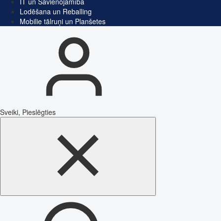
IT un Savienojamība
Lodēšana un Reballing
Mobilie tālruņi un Planšetes
Sveiki, Pieslēgties