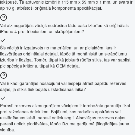
iekšpusē. Tā aptuvenie izmēri ir 115 mm x 59 mm x 1 mm, un svars ir
ap 10 g, atbilstoši oriģinālā komponenta specifikācijai.
Vai aizmugurējais vāciņš nodrošina tādu pašu izturību kā oriģinālais
iPhone 4 pret triecieniem un skrāpējumiem?
Šis vāciņš ir izgatavots no materiāliem un ar pielaidēm, kas ir
līdzvērtīgas oriģinālajai detaļai, tāpēc tā mehāniskā un skrāpējumu
izturība ir līdzīga. Tomēr, tāpat kā jebkurš rūdīts stikls, tas var saplīst
pie spēcīga kritiena, tāpat kā OEM detaļa.
Vai ir kādi garantijas nosacījumi vai iespēja atrast papildu rezerves
daļas, ja stikls tiek bojāts uzstādīšanas laikā?
Parasti rezerves aizmugurējiem vāciņiem ir ierobežota garantija tikai
pret ražošanas defektiem. Bojājumi, kas radušies apstrādes vai
uzstādīšanas laikā, parasti netiek segti. Atsevišķas rezerves daļas
parasti netiek piedāvātas, tāpēc lūzuma gadījumā jāiegādājas jauna
vienība.