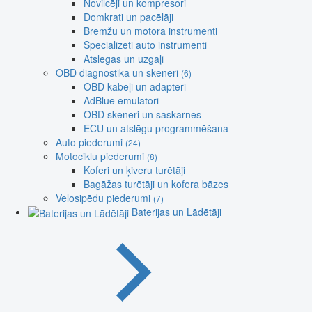
Novilcēji un kompresori
Domkrati un pacēlāji
Bremžu un motora instrumenti
Specializēti auto instrumenti
Atslēgas un uzgaļi
OBD diagnostika un skeneri
(6)
OBD kabeļi un adapteri
AdBlue emulatori
OBD skeneri un saskarnes
ECU un atslēgu programmēšana
Auto piederumi
(24)
Motociklu piederumi
(8)
Koferi un ķiveru turētāji
Bagāžas turētāji un kofera bāzes
Velosipēdu piederumi
(7)
Baterijas un Lādētāji