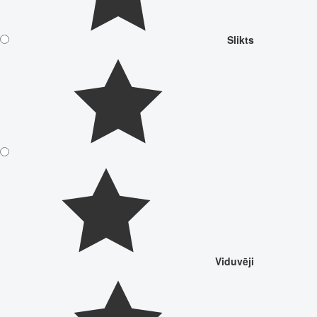
Slikts
Viduvēji