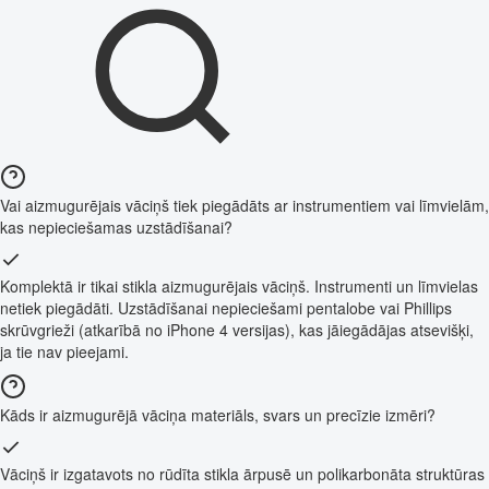
Vai aizmugurējais vāciņš tiek piegādāts ar instrumentiem vai līmvielām,
kas nepieciešamas uzstādīšanai?
Komplektā ir tikai stikla aizmugurējais vāciņš. Instrumenti un līmvielas
netiek piegādāti. Uzstādīšanai nepieciešami pentalobe vai Phillips
skrūvgrieži (atkarībā no iPhone 4 versijas), kas jāiegādājas atsevišķi,
ja tie nav pieejami.
Kāds ir aizmugurējā vāciņa materiāls, svars un precīzie izmēri?
Vāciņš ir izgatavots no rūdīta stikla ārpusē un polikarbonāta struktūras