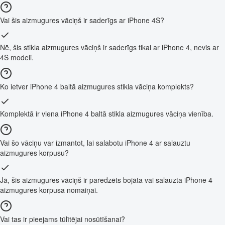
Vai šis aizmugures vāciņš ir saderīgs ar iPhone 4S?
Nē, šis stikla aizmugures vāciņš ir saderīgs tikai ar iPhone 4, nevis ar
4S modeli.
Ko ietver iPhone 4 baltā aizmugures stikla vāciņa komplekts?
Komplektā ir viena iPhone 4 baltā stikla aizmugures vāciņa vienība.
Vai šo vāciņu var izmantot, lai salabotu iPhone 4 ar salauztu
aizmugures korpusu?
Jā, šis aizmugures vāciņš ir paredzēts bojāta vai salauzta iPhone 4
aizmugures korpusa nomaiņai.
Vai tas ir pieejams tūlītējai nosūtīšanai?