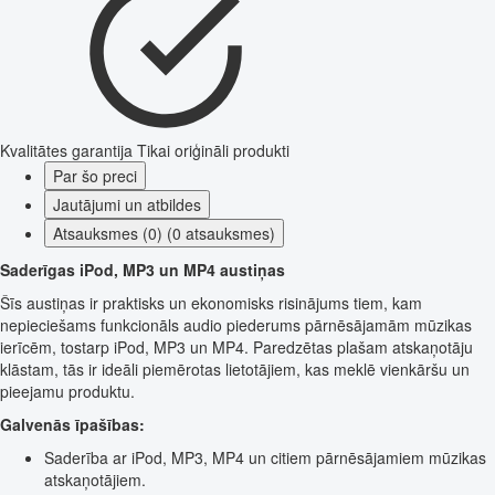
Kvalitātes garantija
Tikai oriģināli produkti
Par šo preci
Jautājumi un atbildes
Atsauksmes (0) (0 atsauksmes)
Saderīgas iPod, MP3 un MP4 austiņas
Šīs austiņas ir praktisks un ekonomisks risinājums tiem, kam
nepieciešams funkcionāls audio piederums pārnēsājamām mūzikas
ierīcēm, tostarp iPod, MP3 un MP4. Paredzētas plašam atskaņotāju
klāstam, tās ir ideāli piemērotas lietotājiem, kas meklē vienkāršu un
pieejamu produktu.
Galvenās īpašības:
Saderība ar iPod, MP3, MP4 un citiem pārnēsājamiem mūzikas
atskaņotājiem.