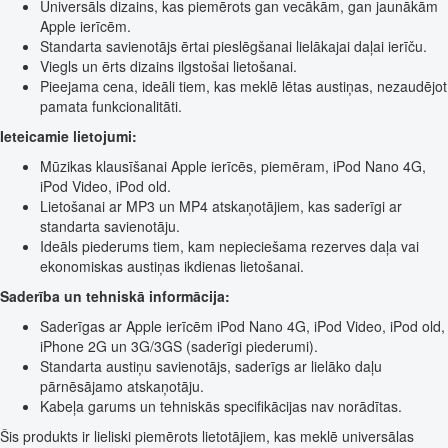
Universāls dizains, kas piemērots gan vecākām, gan jaunākām
Apple ierīcēm.
Standarta savienotājs ērtai pieslēgšanai lielākajai daļai ierīču.
Viegls un ērts dizains ilgstošai lietošanai.
Pieejama cena, ideāli tiem, kas meklē lētas austiņas, nezaudējot
pamata funkcionalitāti.
Ieteicamie lietojumi:
Mūzikas klausīšanai Apple ierīcēs, piemēram, iPod Nano 4G,
iPod Video, iPod old.
Lietošanai ar MP3 un MP4 atskaņotājiem, kas saderīgi ar
standarta savienotāju.
Ideāls piederums tiem, kam nepieciešama rezerves daļa vai
ekonomiskas austiņas ikdienas lietošanai.
Saderība un tehniskā informācija:
Saderīgas ar Apple ierīcēm iPod Nano 4G, iPod Video, iPod old,
iPhone 2G un 3G/3GS (saderīgi piederumi).
Standarta austiņu savienotājs, saderīgs ar lielāko daļu
pārnēsājamo atskaņotāju.
Kabeļa garums un tehniskās specifikācijas nav norādītas.
Šis produkts ir lieliski piemērots lietotājiem, kas meklē universālas