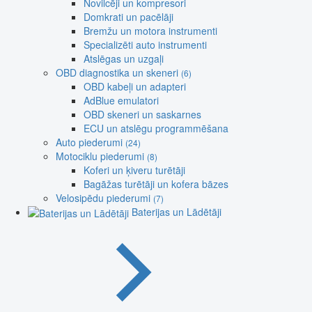
Novilcēji un kompresori
Domkrati un pacēlāji
Bremžu un motora instrumenti
Specializēti auto instrumenti
Atslēgas un uzgaļi
OBD diagnostika un skeneri
(6)
OBD kabeļi un adapteri
AdBlue emulatori
OBD skeneri un saskarnes
ECU un atslēgu programmēšana
Auto piederumi
(24)
Motociklu piederumi
(8)
Koferi un ķiveru turētāji
Bagāžas turētāji un kofera bāzes
Velosipēdu piederumi
(7)
Baterijas un Lādētāji