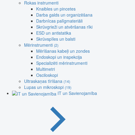
Rokas instrumenti
Knaibles un pincetes
Darba galds un organizēšana
Darbnīcas palīgmateriāli
Skrūvgrieži un atvēršanas rīki
ESD un antistatika
Skrūvspīles un balsti
Mērinstrumenti
(2)
Mērīšanas kabeļi un zondes
Endoskopi un inspekcija
Specializēti mērinstrumenti
Multimetri
Osciloskopi
Ultraskaņas tīrīšana
(14)
Lupas un mikroskopi
(19)
IT un Savienojamība