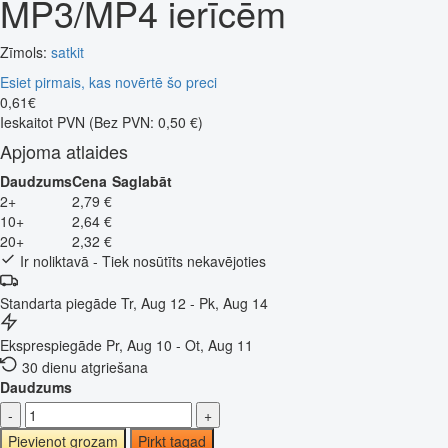
MP3/MP4 ierīcēm
Zīmols:
satkit
Esiet pirmais, kas novērtē šo preci
0
,
61
€
Ieskaitot PVN
(Bez PVN: 0,50 €)
Apjoma atlaides
Daudzums
Cena
Saglabāt
2+
2,79 €
10+
2,64 €
20+
2,32 €
Ir noliktavā - Tiek nosūtīts nekavējoties
Standarta piegāde
Tr, Aug 12 - Pk, Aug 14
Eksprespiegāde
Pr, Aug 10 - Ot, Aug 11
30 dienu atgriešana
Daudzums
-
+
Pievienot grozam
Pirkt tagad