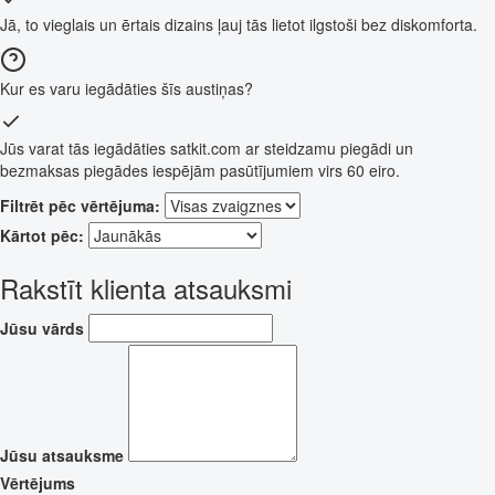
Jā, to vieglais un ērtais dizains ļauj tās lietot ilgstoši bez diskomforta.
Kur es varu iegādāties šīs austiņas?
Jūs varat tās iegādāties satkit.com ar steidzamu piegādi un
bezmaksas piegādes iespējām pasūtījumiem virs 60 eiro.
Filtrēt pēc vērtējuma:
Kārtot pēc:
Rakstīt klienta atsauksmi
Jūsu vārds
Jūsu atsauksme
Vērtējums