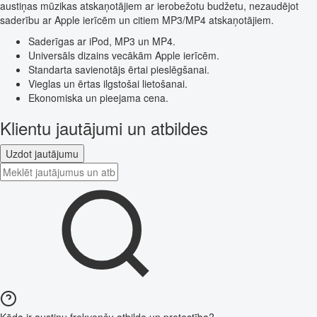
austiņas mūzikas atskaņotājiem ar ierobežotu budžetu, nezaudējot
saderību ar Apple ierīcēm un citiem MP3/MP4 atskaņotājiem.
Saderīgas ar iPod, MP3 un MP4.
Universāls dizains vecākām Apple ierīcēm.
Standarta savienotājs ērtai pieslēgšanai.
Vieglas un ērtas ilgstošai lietošanai.
Ekonomiska un pieejama cena.
Klientu jautājumi un atbildes
Uzdot jautājumu
Kāda ir austiņu frekvenču atbilde un pretestība?