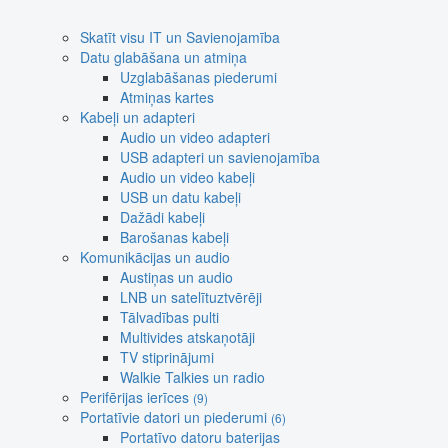
Skatīt visu IT un Savienojamība
Datu glabāšana un atmiņa
Uzglabāšanas piederumi
Atmiņas kartes
Kabeļi un adapteri
Audio un video adapteri
USB adapteri un savienojamība
Audio un video kabeļi
USB un datu kabeļi
Dažādi kabeļi
Barošanas kabeļi
Komunikācijas un audio
Austiņas un audio
LNB un satelītuztvērēji
Tālvadības pulti
Multivides atskaņotāji
TV stiprinājumi
Walkie Talkies un radio
Perifērijas ierīces
(9)
Portatīvie datori un piederumi
(6)
Portatīvo datoru baterijas