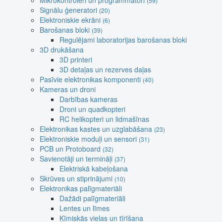
Mikrokontroleri un programmatori
(59)
Signālu ģeneratori
(20)
Elektroniskie ekrāni
(6)
Barošanas bloki
(39)
Regulējami laboratorijas barošanas bloki
3D drukāšana
3D printeri
3D detaļas un rezerves daļas
Pasīvie elektronikas komponenti
(40)
Kameras un droni
Darbības kameras
Droni un quadkopteri
RC helikopteri un lidmašīnas
Elektronikas kastes un uzglabāšana
(23)
Elektroniskie moduļi un sensori
(31)
PCB un Protoboard
(32)
Savienotāji un termināļi
(37)
Elektriskā kabeļošana
Skrūves un stiprinājumi
(10)
Elektronikas palīgmateriāli
Dažādi palīgmateriāli
Lentes un līmes
Ķīmiskās vielas un tīrīšana