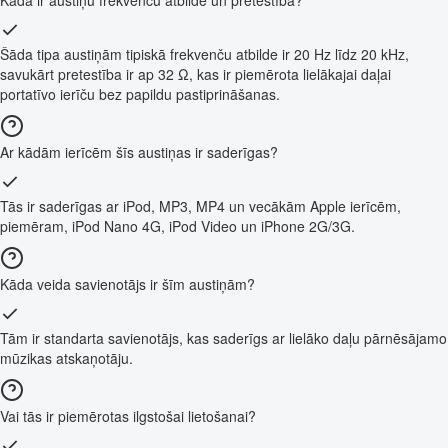
Šāda tipa austiņām tipiskā frekvenču atbilde ir 20 Hz līdz 20 kHz,
savukārt pretestība ir ap 32 Ω, kas ir piemērota lielākajai daļai
portatīvo ierīču bez papildu pastiprināšanas.
Ar kādām ierīcēm šīs austiņas ir saderīgas?
Tās ir saderīgas ar iPod, MP3, MP4 un vecākām Apple ierīcēm,
piemēram, iPod Nano 4G, iPod Video un iPhone 2G/3G.
Kāda veida savienotājs ir šīm austiņām?
Tām ir standarta savienotājs, kas saderīgs ar lielāko daļu pārnēsājamo
mūzikas atskaņotāju.
Vai tās ir piemērotas ilgstošai lietošanai?