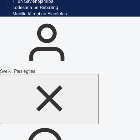
IT un Savienojamība
Lodēšana un Reballing
Mobilie tālruņi un Planšetes
Sveiki, Pieslēgties