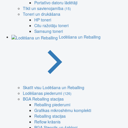
Portatīvo datoru lādētāji
Tīkli un savienojamība
(15)
Toneri un drukāšana
HP toneri
Citu ražotāju toneri
Samsung toneri
Lodēšana un Reballing
Skatīt visu Lodēšana un Reballing
Lodēšanas piederumi
(126)
BGA Reballing stacijas
Reballing piederumi
Grafikas mikroshēmu komplekti
Reballing stacijas
Reflow krāsnis
BGA Stencils un šabloni