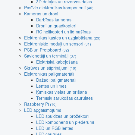
3D detaļas un rezerves daļas
Pasīvie elektronikas komponenti
(40)
Kameras un droni
Darbības kameras
Droni un quadkopteri
RC helikopteri un lidmašīnas
Elektronikas kastes un uzglabāšana
(23)
Elektroniskie moduļi un sensori
(31)
PCB un Protoboard
(32)
Savienotāji un termināļi
(37)
Elektriskā kabeļošana
Skrūves un stiprinājumi
(10)
Elektronikas palīgmateriāli
Dažādi palīgmateriāli
Lentes un līmes
Ķīmiskās vielas un tīrīšana
Termiski sarūkošās caurulītes
Raspberry Pi
(10)
LED apgaismojums
LED spuldzes un prožektori
LED komponenti un piederumi
LED un RGB lentes
LED caurules