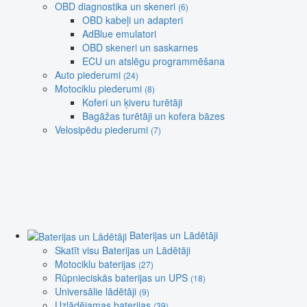
OBD diagnostika un skeneri
(6)
OBD kabeļi un adapteri
AdBlue emulatori
OBD skeneri un saskarnes
ECU un atslēgu programmēšana
Auto piederumi
(24)
Motociklu piederumi
(8)
Koferi un ķiveru turētāji
Bagāžas turētāji un kofera bāzes
Velosipēdu piederumi
(7)
Baterijas un Lādētāji
Skatīt visu Baterijas un Lādētāji
Motociklu baterijas
(27)
Rūpnieciskās baterijas un UPS
(18)
Universālie lādētāji
(9)
Uzlādējamas baterijas
(39)