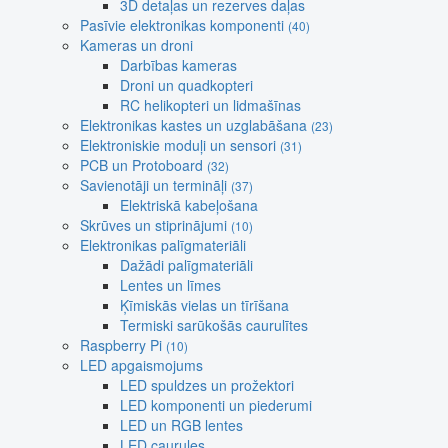
3D detaļas un rezerves daļas
Pasīvie elektronikas komponenti
(40)
Kameras un droni
Darbības kameras
Droni un quadkopteri
RC helikopteri un lidmašīnas
Elektronikas kastes un uzglabāšana
(23)
Elektroniskie moduļi un sensori
(31)
PCB un Protoboard
(32)
Savienotāji un termināļi
(37)
Elektriskā kabeļošana
Skrūves un stiprinājumi
(10)
Elektronikas palīgmateriāli
Dažādi palīgmateriāli
Lentes un līmes
Ķīmiskās vielas un tīrīšana
Termiski sarūkošās caurulītes
Raspberry Pi
(10)
LED apgaismojums
LED spuldzes un prožektori
LED komponenti un piederumi
LED un RGB lentes
LED caurules