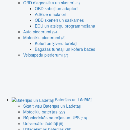
OBD diagnostika un skeneri
(6)
OBD kabeļi un adapteri
AdBlue emulatori
OBD skeneri un saskarnes
ECU un atslēgu programmēšana
Auto piederumi
(24)
Motociklu piederumi
(8)
Koferi un ķiveru turētāji
Bagāžas turētāji un kofera bāzes
Velosipēdu piederumi
(7)
Baterijas un Lādētāji
Skatīt visu Baterijas un Lādētāji
Motociklu baterijas
(27)
Rūpnieciskās baterijas un UPS
(18)
Universālie lādētāji
(9)
Uzlādējamas baterijas
(39)