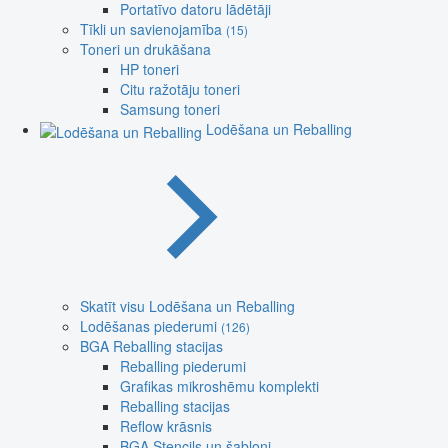
Portatīvo datoru lādētāji
Tīkli un savienojamība
(15)
Toneri un drukāšana
HP toneri
Citu ražotāju toneri
Samsung toneri
Lodēšana un Reballing
Skatīt visu Lodēšana un Reballing
Lodēšanas piederumi
(126)
BGA Reballing stacijas
Reballing piederumi
Grafikas mikroshēmu komplekti
Reballing stacijas
Reflow krāsnis
BGA Stencils un šabloni