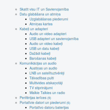
Skatīt visu IT un Savienojamība
Datu glabāšana un atmiņa
Uzglabāšanas piederumi
Atmiņas kartes
Kabeļi un adapteri
Audio un video adapteri
USB adapteri un savienojamība
Audio un video kabeļi
USB un datu kabeļi
Dažādi kabeļi
Barošanas kabeļi
Komunikācijas un audio
Austiņas un audio
LNB un satelītuztvērēji
Tālvadības pulti
Multivides atskaņotāji
TV stiprinājumi
Walkie Talkies un radio
Perifērijas ierīces
(9)
Portatīvie datori un piederumi
(6)
Portatīvo datoru baterijas