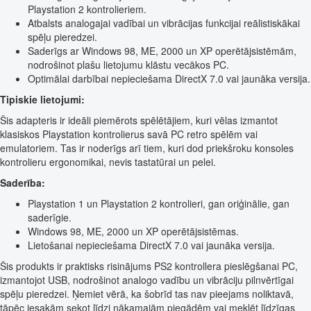
Playstation 2 kontrolieriem.
Atbalsts analogajai vadībai un vibrācijas funkcijai reālistiskākai
spēļu pieredzei.
Saderīgs ar Windows 98, ME, 2000 un XP operētājsistēmām,
nodrošinot plašu lietojumu klāstu vecākos PC.
Optimālai darbībai nepieciešama DirectX 7.0 vai jaunāka versija.
Tipiskie lietojumi:
Šis adapteris ir ideāli piemērots spēlētājiem, kuri vēlas izmantot
klasiskos Playstation kontrolierus savā PC retro spēlēm vai
emulatoriem. Tas ir noderīgs arī tiem, kuri dod priekšroku konsoles
kontrolieru ergonomikai, nevis tastatūrai un pelei.
Saderība:
Playstation 1 un Playstation 2 kontrolieri, gan oriģinālie, gan
saderīgie.
Windows 98, ME, 2000 un XP operētājsistēmas.
Lietošanai nepieciešama DirectX 7.0 vai jaunāka versija.
Šis produkts ir praktisks risinājums PS2 kontrollera pieslēgšanai PC,
izmantojot USB, nodrošinot analogo vadību un vibrāciju pilnvērtīgai
spēļu pieredzei. Ņemiet vērā, ka šobrīd tas nav pieejams noliktavā,
tāpēc iesakām sekot līdzi nākamajām piegādēm vai meklēt līdzīgas