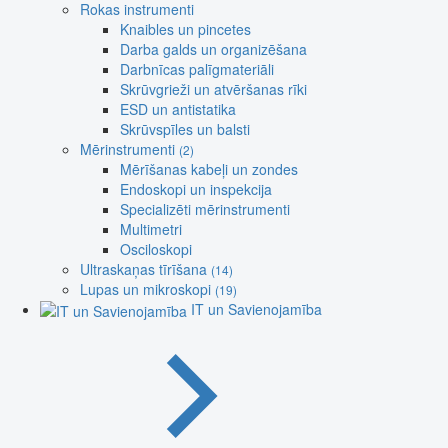
Rokas instrumenti
Knaibles un pincetes
Darba galds un organizēšana
Darbnīcas palīgmateriāli
Skrūvgrieži un atvēršanas rīki
ESD un antistatika
Skrūvspīles un balsti
Mērinstrumenti
(2)
Mērīšanas kabeļi un zondes
Endoskopi un inspekcija
Specializēti mērinstrumenti
Multimetri
Osciloskopi
Ultraskaņas tīrīšana
(14)
Lupas un mikroskopi
(19)
IT un Savienojamība