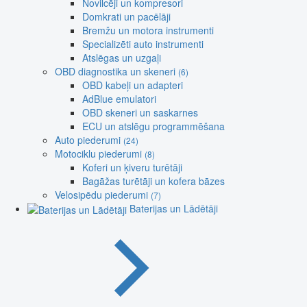
Novilcēji un kompresori
Domkrati un pacēlāji
Bremžu un motora instrumenti
Specializēti auto instrumenti
Atslēgas un uzgaļi
OBD diagnostika un skeneri
(6)
OBD kabeļi un adapteri
AdBlue emulatori
OBD skeneri un saskarnes
ECU un atslēgu programmēšana
Auto piederumi
(24)
Motociklu piederumi
(8)
Koferi un ķiveru turētāji
Bagāžas turētāji un kofera bāzes
Velosipēdu piederumi
(7)
Baterijas un Lādētāji