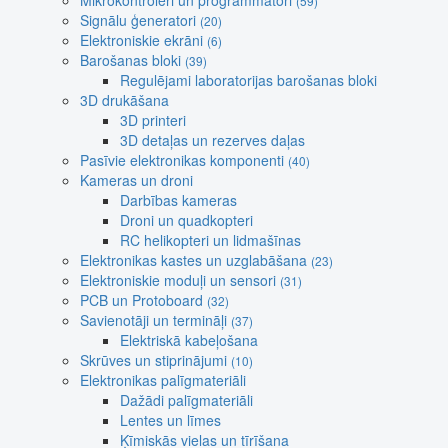
Mikrokontroleri un programmatori
(59)
Signālu ģeneratori
(20)
Elektroniskie ekrāni
(6)
Barošanas bloki
(39)
Regulējami laboratorijas barošanas bloki
3D drukāšana
3D printeri
3D detaļas un rezerves daļas
Pasīvie elektronikas komponenti
(40)
Kameras un droni
Darbības kameras
Droni un quadkopteri
RC helikopteri un lidmašīnas
Elektronikas kastes un uzglabāšana
(23)
Elektroniskie moduļi un sensori
(31)
PCB un Protoboard
(32)
Savienotāji un termināļi
(37)
Elektriskā kabeļošana
Skrūves un stiprinājumi
(10)
Elektronikas palīgmateriāli
Dažādi palīgmateriāli
Lentes un līmes
Ķīmiskās vielas un tīrīšana