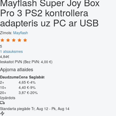
Mayflash Super Joy Box
Pro 3 PS2 kontrollera
adapteris uz PC ar USB
Zīmols:
Mayflash
5
1 atsauksmes
4
,
84
€
Ieskaitot PVN
(Bez PVN: 4,00 €)
Apjoma atlaides
Daudzums
Cena
Saglabāt
2+
4,65 €
-4%
10+
4,40 €
-9%
20+
3,87 €
-20%
Izpārdots
Standarta piegāde
Tr, Aug 12 - Pk, Aug 14