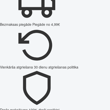
Bezmaksas piegāde
Piegāde no 4,99€
Vienkārša atgriešana
30 dienu atgriešanas politika
Drošs maksājums
100% droši norēķini