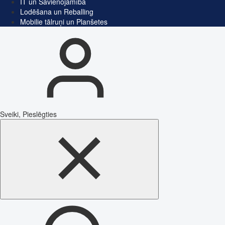
IT un Savienojamība
Lodēšana un Reballing
Mobilie tālruņi un Planšetes
Sveiki, Pieslēgties