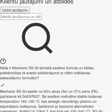
Klientu jautājumi un atbildes
Uzdot jautājumu
Kāda ir Mechanic XG-50 ķīmiskā sastāva formula un kādas
priekšrocības tā sniedz salīdzinājumā ar citām lodēšanas
sakausējumu formulām?
Mechanic XG-50 sastāv no 63% alvas (Sn) un 37% svina (Pb),
pazīstama kā Sn63/Pb37. Šis sastāvs nodrošina stabilu kušanas
temperatūru 183–190 °C, kas atvieglo vienmērīgu plūsmu un
slapināšanu lodējumos. Salīdzinot ar bezsvina alternatīvām
(piemēram, Sn99/Cu0.7/Ag0.3, kas kūst pie 235–240 °C), XG-50