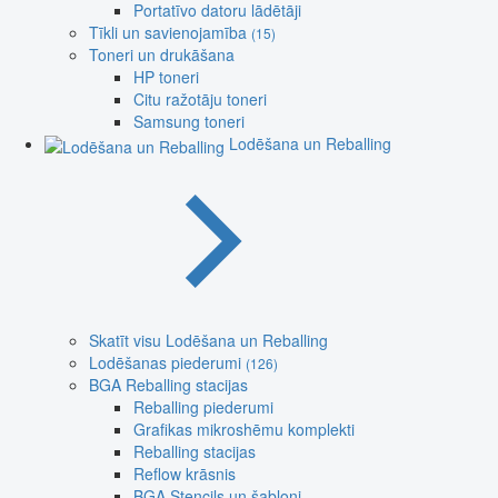
Portatīvo datoru lādētāji
Tīkli un savienojamība
(15)
Toneri un drukāšana
HP toneri
Citu ražotāju toneri
Samsung toneri
Lodēšana un Reballing
Skatīt visu Lodēšana un Reballing
Lodēšanas piederumi
(126)
BGA Reballing stacijas
Reballing piederumi
Grafikas mikroshēmu komplekti
Reballing stacijas
Reflow krāsnis
BGA Stencils un šabloni