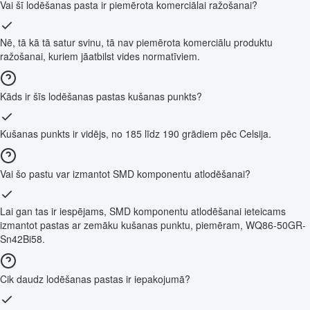
Vai šī lodēšanas pasta ir piemērota komerciālai ražošanai?
Nē, tā kā tā satur svinu, tā nav piemērota komerciālu produktu
ražošanai, kuriem jāatbilst vides normatīviem.
Kāds ir šīs lodēšanas pastas kušanas punkts?
Kušanas punkts ir vidējs, no 185 līdz 190 grādiem pēc Celsija.
Vai šo pastu var izmantot SMD komponentu atlodēšanai?
Lai gan tas ir iespējams, SMD komponentu atlodēšanai ieteicams
izmantot pastas ar zemāku kušanas punktu, piemēram, WQ86-50GR-
Sn42Bi58.
Cik daudz lodēšanas pastas ir iepakojumā?