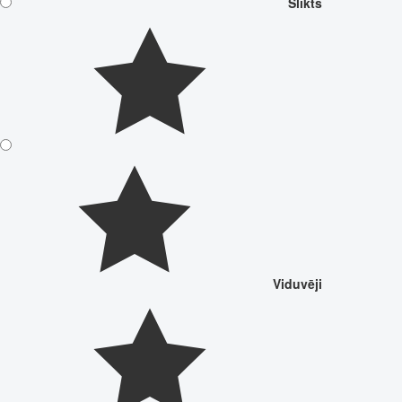
Slikts
Viduvēji