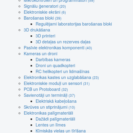
Mikrokontroleri un programmatori
(59)
Signālu ģeneratori
(20)
Elektroniskie ekrāni
(6)
Barošanas bloki
(39)
Regulējami laboratorijas barošanas bloki
3D drukāšana
3D printeri
3D detaļas un rezerves daļas
Pasīvie elektronikas komponenti
(40)
Kameras un droni
Darbības kameras
Droni un quadkopteri
RC helikopteri un lidmašīnas
Elektronikas kastes un uzglabāšana
(23)
Elektroniskie moduļi un sensori
(31)
PCB un Protoboard
(32)
Savienotāji un termināļi
(37)
Elektriskā kabeļošana
Skrūves un stiprinājumi
(10)
Elektronikas palīgmateriāli
Dažādi palīgmateriāli
Lentes un līmes
Ķīmiskās vielas un tīrīšana