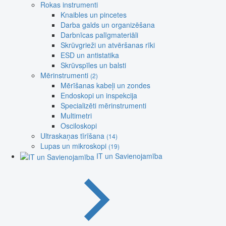
Rokas instrumenti
Knaibles un pincetes
Darba galds un organizēšana
Darbnīcas palīgmateriāli
Skrūvgrieži un atvēršanas rīki
ESD un antistatika
Skrūvspīles un balsti
Mērinstrumenti
(2)
Mērīšanas kabeļi un zondes
Endoskopi un inspekcija
Specializēti mērinstrumenti
Multimetri
Osciloskopi
Ultraskaņas tīrīšana
(14)
Lupas un mikroskopi
(19)
IT un Savienojamība