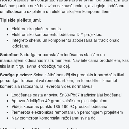
kušanas punktu nekā bezsvina sakausējumiem, atvieglojot lodēšanu
un atlodēšanu uz platēm un elektroniskajiem komponentiem.
Tipiskie pielietojumi:
Elektronisko plašu remonts.
Elektronisko komponentu lodēšana DIY projektos.
Integrēto shēmu un komponentu atlodēšana ar tradicionālo
lodēšanu.
Saderība:
Saderīga ar parastajām lodēšanas stacijām un
manuālajiem lodēšanas instrumentiem. Nav ieteicama produktiem, kas
tiks laisti tirgū, svina ierobežojumu dēļ.
Svarīga piezīme:
Svina klātbūtnes dēļ šis produkts ir paredzēts tikai
personīgai lietošanai vai remontdarbiem, un to nedrīkst izmantot
komerciālā ražošanā, lai ievērotu vides normatīvus.
Lodēšanas pasta ar svinu Sn63/Pb37 tradicionālai lodēšanai
Aptuvenā ietilpība 42 grami vairākiem pielietojumiem
Vidējs kušanas punkts 185-190 ºC precīzai lodēšanai
Piemērota elektronikas remontam un personīgiem projektiem
Nav piemērota komerciālai ražošanai svina dēļ