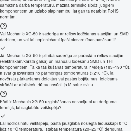
samazina darba temperatūru, mazina termisko slodzi jutīgiem
komponentiem un uzlabo slapināmību, lai gan tā neatbilst RoHS
normām.
Vai Mechanic XG-50 ir saderīga ar reflow lodēšanas stacijām un SMD
darbiem, un vai tai nepieciešami īpaši piesardzības pasākumi?
Jā, Mechanic XG-50 ir pilnībā saderīga ar parastām reflow stacijām
(elektriskām/karstā gaisa) un manuālu lodēšanu SMD un THT
komponentiem. Tā kā tās kušanas temperatūra ir vidēja (183–190 °C),
ir svarīgi izvairīties no pārmērīgas temperatūras (>210 °C), lai
novērstu pārkaršanas defektus vai pastas bojājumus. Ieteicams
strādāt ar atbilstošu dūmu nosūci, jo tā satur svinu.
Kādi ir Mechanic XG-50 uzglabāšanas nosacījumi un derīguma
termiņš, lai saglabātu veiktspēju?
Lai nodrošinātu veiktspēju, pasta jāuzglabā noslēgta ledusskapī 0 °C
līdz 10 °C temperatūrā. Istabas temperatūrā (20–25 °C) derīguma