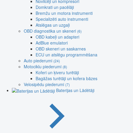
Novilcēji un kompresori
Domkrati un pacēlāji
Bremžu un motora instrumenti
Specializēti auto instrumenti
Atslēgas un uzgaļi
OBD diagnostika un skeneri
(6)
OBD kabeļi un adapteri
AdBlue emulatori
OBD skeneri un saskarnes
ECU un atslēgu programmēšana
Auto piederumi
(24)
Motociklu piederumi
(8)
Koferi un ķiveru turētāji
Bagāžas turētāji un kofera bāzes
Velosipēdu piederumi
(7)
Baterijas un Lādētāji