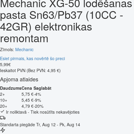
Mechanic XG-50 lodēšanas
pasta Sn63/Pb37 (10CC -
42GR) elektronikas
remontam
Zīmols:
Mechanic
Esiet pirmais, kas novērtē šo preci
5
,
99
€
Ieskaitot PVN
(Bez PVN: 4,95 €)
Apjoma atlaides
Daudzums
Cena
Saglabāt
2+
5,75 €
-4%
10+
5,45 €
-9%
20+
4,79 €
-20%
Ir noliktavā - Tiek nosūtīts nekavējoties
Standarta piegāde
Tr, Aug 12 - Pk, Aug 14