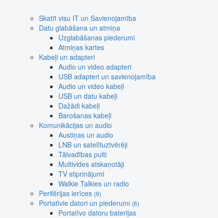
Skatīt visu IT un Savienojamība
Datu glabāšana un atmiņa
Uzglabāšanas piederumi
Atmiņas kartes
Kabeļi un adapteri
Audio un video adapteri
USB adapteri un savienojamība
Audio un video kabeļi
USB un datu kabeļi
Dažādi kabeļi
Barošanas kabeļi
Komunikācijas un audio
Austiņas un audio
LNB un satelītuztvērēji
Tālvadības pulti
Multivides atskaņotāji
TV stiprinājumi
Walkie Talkies un radio
Perifērijas ierīces
(9)
Portatīvie datori un piederumi
(6)
Portatīvo datoru baterijas