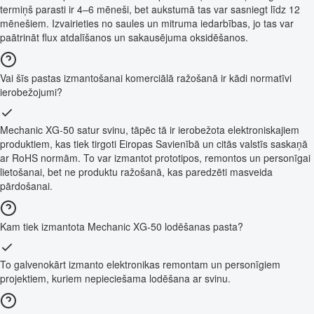
termiņš parasti ir 4–6 mēneši, bet aukstumā tas var sasniegt līdz 12
mēnešiem. Izvairieties no saules un mitruma iedarbības, jo tas var
paātrināt flux atdalīšanos un sakausējuma oksidēšanos.
Vai šīs pastas izmantošanai komerciālā ražošanā ir kādi normatīvi
ierobežojumi?
Mechanic XG-50 satur svinu, tāpēc tā ir ierobežota elektroniskajiem
produktiem, kas tiek tirgoti Eiropas Savienībā un citās valstīs saskaņā
ar RoHS normām. To var izmantot prototipos, remontos un personīgai
lietošanai, bet ne produktu ražošanā, kas paredzēti masveida
pārdošanai.
Kam tiek izmantota Mechanic XG-50 lodēšanas pasta?
To galvenokārt izmanto elektronikas remontam un personīgiem
projektiem, kuriem nepieciešama lodēšana ar svinu.