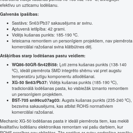
efektīvu un uzticamu lodēšanu.
Galvenās īpašības:
Sastāvs: Sn63/Pb37 sakausējums ar svinu.
Aptuvenā ietilpība: 42 grami.
Vidējs kušanas punkts: 185-190 ºC.
Ieteicama remontiem un personīgiem projektiem, nav piemērota
komerciālai ražošanai svina klātbūtnes dēļ.
Atšķirības starp lodēšanas pastu veidiem:
WQ86-50GR-Sn42Bi58:
Ļoti zems kušanas punkts (138-140
ºC), ideāli piemērota SMD integrēto shēmu vai pret augstu
temperatūru jutīgu komponentu atlodēšanai.
XG-50 Sn63/Pb37:
Vidējs kušanas punkts (185-190 ºC),
tradicionālā lodēšanas pasta, ko visbiežāk izmanto remontiem
un personīgiem projektiem.
BST-705 sn99cu07ag03:
Augsts kušanas punkts (235-240 ºC),
bezsvina sakausējums, kas atbilst ROHS normatīviem
komerciālai ražošanai.
Mechanic XG-50 lodēšanas pasta ir ideāli piemērota tiem, kas meklē
kvalitatīvu lodēšanu elektronikas remontam vai pašu darbiem, kur
ROHS prasības nav obligātas. Tās sastāvs ar svinu nodrošina zemāku