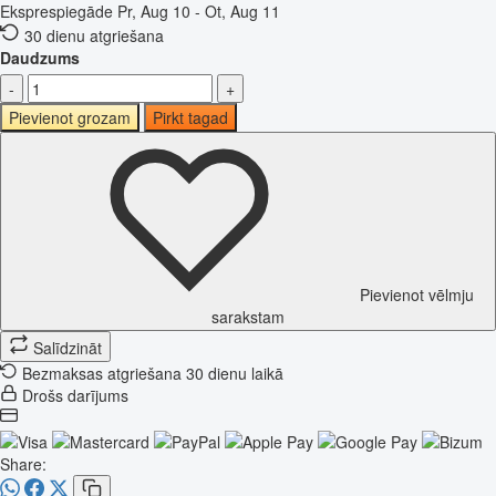
Eksprespiegāde
Pr, Aug 10 - Ot, Aug 11
30 dienu atgriešana
Daudzums
-
+
Pievienot grozam
Pirkt tagad
Pievienot vēlmju
sarakstam
Salīdzināt
Bezmaksas atgriešana 30 dienu laikā
Drošs darījums
Share: