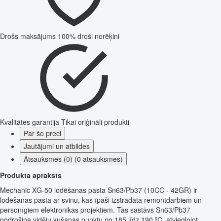
Drošs maksājums
100% droši norēķini
Kvalitātes garantija
Tikai oriģināli produkti
Par šo preci
Jautājumi un atbildes
Atsauksmes (0) (0 atsauksmes)
Produkta apraksts
Mechanic XG-50 lodēšanas pasta Sn63/Pb37 (10CC - 42GR) ir
lodēšanas pasta ar svinu, kas īpaši izstrādāta remontdarbiem un
personīgiem elektronikas projektiem. Tās sastāvs Sn63/Pb37
nodrošina vidēju kušanas punktu no 185 līdz 190 ºC, atvieglojot