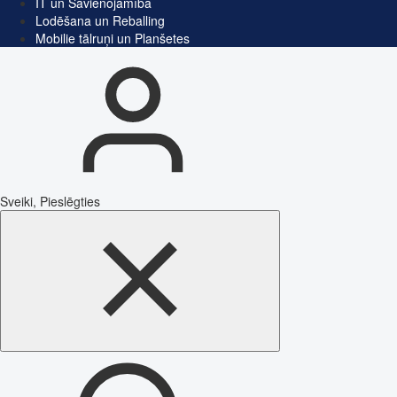
IT un Savienojamība
Lodēšana un Reballing
Mobilie tālruņi un Planšetes
Sveiki, Pieslēgties