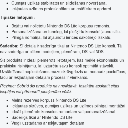
Gumijas uzlikas stabilitātei un slīdēšanas novēršanai.
Iekļautas uzlīmes profesionālam un estētiskam apdarei.
Tipiskie lietojumi:
Bojātu vai nolietotu Nintendo DS Lite korpusu remonts.
Personalizēšana un tunning, lai piešķirtu konsolei jaunu stilu.
Pilnīga nomaiņa, lai atjaunotu ierīces sākotnējo izskatu.
Saderība:
Šī detaļa ir saderīga tikai ar Nintendo DS Lite konsoli. Tā
nav saderīga ar citiem modeļiem, piemēram, DSi vai 3DS.
Šis produkts ir ideāli piemērots lietotājiem, kas meklē ekonomisku un
praktisku risinājumu, lai uzturētu savu konsoli optimālā stāvoklī.
Uzstādīšanai nepieciešams mazs skrūvgriezis un nedaudz pacietības,
taču ar iekļautajām detaļām process ir vienkāršs.
Piezīme: Šobrīd šis produkts nav noliktavā. Iesakām apskatīt citas
iespējas vai pārbaudīt pieejamību vēlāk.
Melns rezerves korpuss Nintendo DS Lite
Iekļautas skrūves, gumijas uzlikas un uzlīmes pilnīgai montāžai
Ideāli piemērots konsoles remontam vai personalizēšanai
Saderīgs tikai ar Nintendo DS Lite
Viegli uzstādāms ar iekļautajām detaļām