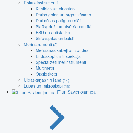
Rokas instrumenti
Knaibles un pincetes
Darba galds un organizēšana
Darbnīcas palīgmateriāli
Skrūvgrieži un atvēršanas rīki
ESD un antistatika
Skrūvspīles un balsti
Mērinstrumenti
(2)
Mērīšanas kabeļi un zondes
Endoskopi un inspekcija
Specializēti mērinstrumenti
Multimetri
Osciloskopi
Ultraskaņas tīrīšana
(14)
Lupas un mikroskopi
(19)
IT un Savienojamība