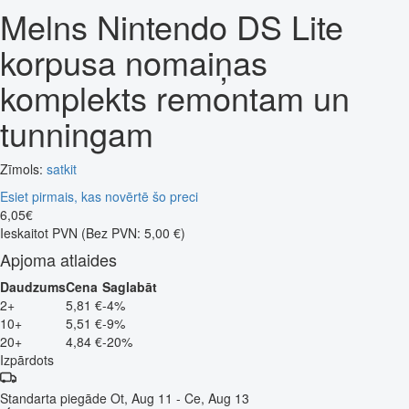
Melns Nintendo DS Lite
korpusa nomaiņas
komplekts remontam un
tunningam
Zīmols:
satkit
Esiet pirmais, kas novērtē šo preci
6
,
05
€
Ieskaitot PVN
(Bez PVN: 5,00 €)
Apjoma atlaides
Daudzums
Cena
Saglabāt
2+
5,81 €
-4%
10+
5,51 €
-9%
20+
4,84 €
-20%
Izpārdots
Standarta piegāde
Ot, Aug 11 - Ce, Aug 13