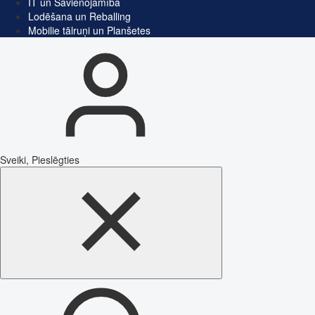
IT un Savienojamība
Lodēšana un Reballing
Mobilie tālruņi un Planšetes
Sveiki, Pieslēgties