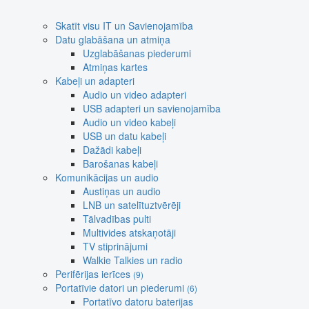
Skatīt visu IT un Savienojamība
Datu glabāšana un atmiņa
Uzglabāšanas piederumi
Atmiņas kartes
Kabeļi un adapteri
Audio un video adapteri
USB adapteri un savienojamība
Audio un video kabeļi
USB un datu kabeļi
Dažādi kabeļi
Barošanas kabeļi
Komunikācijas un audio
Austiņas un audio
LNB un satelītuztvērēji
Tālvadības pulti
Multivides atskaņotāji
TV stiprinājumi
Walkie Talkies un radio
Perifērijas ierīces
(9)
Portatīvie datori un piederumi
(6)
Portatīvo datoru baterijas