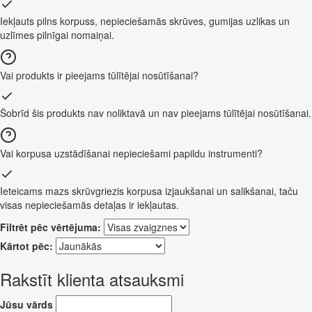
Iekļauts pilns korpuss, nepieciešamās skrūves, gumijas uzlikas un
uzlīmes pilnīgai nomaiņai.
Vai produkts ir pieejams tūlītējai nosūtīšanai?
Šobrīd šis produkts nav noliktavā un nav pieejams tūlītējai nosūtīšanai.
Vai korpusa uzstādīšanai nepieciešami papildu instrumenti?
Ieteicams mazs skrūvgriezis korpusa izjaukšanai un salikšanai, taču
visas nepieciešamās detaļas ir iekļautas.
Filtrēt pēc vērtējuma:
Kārtot pēc:
Rakstīt klienta atsauksmi
Jūsu vārds