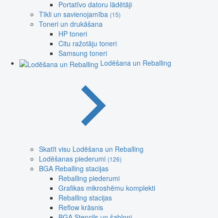
Portatīvo datoru lādētāji
Tīkli un savienojamība
(15)
Toneri un drukāšana
HP toneri
Citu ražotāju toneri
Samsung toneri
Lodēšana un Reballing
Skatīt visu Lodēšana un Reballing
Lodēšanas piederumi
(126)
BGA Reballing stacijas
Reballing piederumi
Grafikas mikroshēmu komplekti
Reballing stacijas
Reflow krāsnis
BGA Stencils un šabloni