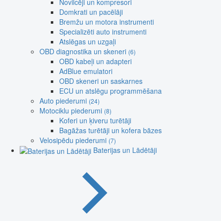
Novilcēji un kompresori
Domkrati un pacēlāji
Bremžu un motora instrumenti
Specializēti auto instrumenti
Atslēgas un uzgaļi
OBD diagnostika un skeneri
(6)
OBD kabeļi un adapteri
AdBlue emulatori
OBD skeneri un saskarnes
ECU un atslēgu programmēšana
Auto piederumi
(24)
Motociklu piederumi
(8)
Koferi un ķiveru turētāji
Bagāžas turētāji un kofera bāzes
Velosipēdu piederumi
(7)
Baterijas un Lādētāji