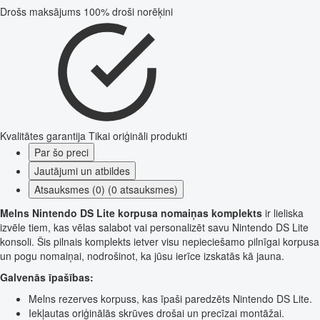
Drošs maksājums
100% droši norēķini
Kvalitātes garantija
Tikai oriģināli produkti
Par šo preci
Jautājumi un atbildes
Atsauksmes (0) (0 atsauksmes)
Melns Nintendo DS Lite korpusa nomaiņas komplekts
ir lieliska
izvēle tiem, kas vēlas salabot vai personalizēt savu Nintendo DS Lite
konsoli. Šis pilnais komplekts ietver visu nepieciešamo pilnīgai korpusa
un pogu nomaiņai, nodrošinot, ka jūsu ierīce izskatās kā jauna.
Galvenās īpašības:
Melns rezerves korpuss, kas īpaši paredzēts Nintendo DS Lite.
Iekļautas oriģinālās skrūves drošai un precīzai montāžai.