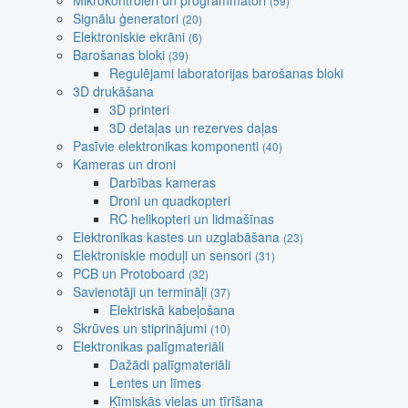
Mikrokontroleri un programmatori
(59)
Signālu ģeneratori
(20)
Elektroniskie ekrāni
(6)
Barošanas bloki
(39)
Regulējami laboratorijas barošanas bloki
3D drukāšana
3D printeri
3D detaļas un rezerves daļas
Pasīvie elektronikas komponenti
(40)
Kameras un droni
Darbības kameras
Droni un quadkopteri
RC helikopteri un lidmašīnas
Elektronikas kastes un uzglabāšana
(23)
Elektroniskie moduļi un sensori
(31)
PCB un Protoboard
(32)
Savienotāji un termināļi
(37)
Elektriskā kabeļošana
Skrūves un stiprinājumi
(10)
Elektronikas palīgmateriāli
Dažādi palīgmateriāli
Lentes un līmes
Ķīmiskās vielas un tīrīšana