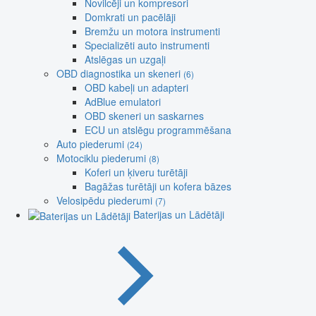
Novilcēji un kompresori
Domkrati un pacēlāji
Bremžu un motora instrumenti
Specializēti auto instrumenti
Atslēgas un uzgaļi
OBD diagnostika un skeneri
(6)
OBD kabeļi un adapteri
AdBlue emulatori
OBD skeneri un saskarnes
ECU un atslēgu programmēšana
Auto piederumi
(24)
Motociklu piederumi
(8)
Koferi un ķiveru turētāji
Bagāžas turētāji un kofera bāzes
Velosipēdu piederumi
(7)
Baterijas un Lādētāji