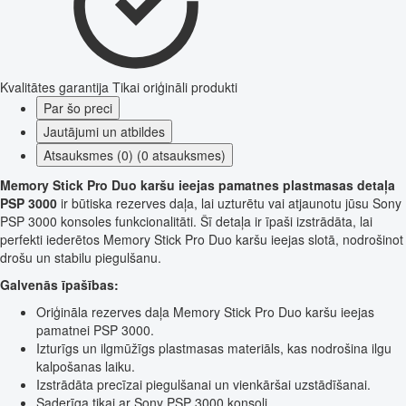
Kvalitātes garantija
Tikai oriģināli produkti
Par šo preci
Jautājumi un atbildes
Atsauksmes (0) (0 atsauksmes)
Memory Stick Pro Duo karšu ieejas pamatnes plastmasas detaļa
PSP 3000
ir būtiska rezerves daļa, lai uzturētu vai atjaunotu jūsu Sony
PSP 3000 konsoles funkcionalitāti. Šī detaļa ir īpaši izstrādāta, lai
perfekti iederētos Memory Stick Pro Duo karšu ieejas slotā, nodrošinot
drošu un stabilu piegulšanu.
Galvenās īpašības:
Oriģināla rezerves daļa Memory Stick Pro Duo karšu ieejas
pamatnei PSP 3000.
Izturīgs un ilgmūžīgs plastmasas materiāls, kas nodrošina ilgu
kalpošanas laiku.
Izstrādāta precīzai piegulšanai un vienkāršai uzstādīšanai.
Saderīga tikai ar Sony PSP 3000 konsoli.