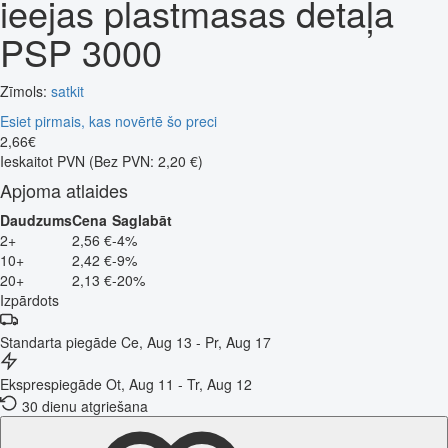
ieejas plastmasas detaļa
PSP 3000
Zīmols:
satkit
Esiet pirmais, kas novērtē šo preci
2
,
66
€
Ieskaitot PVN
(Bez PVN: 2,20 €)
Apjoma atlaides
Daudzums
Cena
Saglabāt
2+
2,56 €
-4%
10+
2,42 €
-9%
20+
2,13 €
-20%
Izpārdots
Standarta piegāde
Ce, Aug 13 - Pr, Aug 17
Eksprespiegāde
Ot, Aug 11 - Tr, Aug 12
30 dienu atgriešana