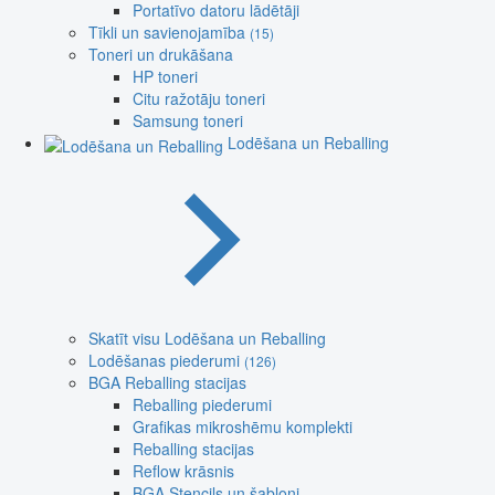
Portatīvo datoru lādētāji
Tīkli un savienojamība
(15)
Toneri un drukāšana
HP toneri
Citu ražotāju toneri
Samsung toneri
Lodēšana un Reballing
Skatīt visu Lodēšana un Reballing
Lodēšanas piederumi
(126)
BGA Reballing stacijas
Reballing piederumi
Grafikas mikroshēmu komplekti
Reballing stacijas
Reflow krāsnis
BGA Stencils un šabloni