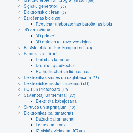
Mikrokontroleri un programmatori
(59)
Signālu ģeneratori
(20)
Elektroniskie ekrāni
(6)
Barošanas bloki
(39)
Regulējami laboratorijas barošanas bloki
3D drukāšana
3D printeri
3D detaļas un rezerves daļas
Pasīvie elektronikas komponenti
(40)
Kameras un droni
Darbības kameras
Droni un quadkopteri
RC helikopteri un lidmašīnas
Elektronikas kastes un uzglabāšana
(23)
Elektroniskie moduļi un sensori
(31)
PCB un Protoboard
(32)
Savienotāji un termināļi
(37)
Elektriskā kabeļošana
Skrūves un stiprinājumi
(10)
Elektronikas palīgmateriāli
Dažādi palīgmateriāli
Lentes un līmes
Ķīmiskās vielas un tīrīšana