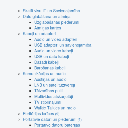
Skatīt visu IT un Savienojamība
Datu glabāšana un atmiņa
Uzglabāšanas piederumi
Atmiņas kartes
Kabeļi un adapteri
Audio un video adapteri
USB adapteri un savienojamība
Audio un video kabeļi
USB un datu kabeļi
Dažādi kabeļi
Barošanas kabeļi
Komunikācijas un audio
Austiņas un audio
LNB un satelītuztvērēji
Tālvadības pulti
Multivides atskaņotāji
TV stiprinājumi
Walkie Talkies un radio
Perifērijas ierīces
(9)
Portatīvie datori un piederumi
(6)
Portatīvo datoru baterijas