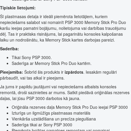
Tipiskie lietojumi:
Šī plastmasas detaļa ir ideāli piemērota lietotājiem, kuriem
nepieciešams salabot vai nomainīt PSP 3000 Memory Stick Pro Duo
karšu ieejas pamatni bojājumu, nolietojuma vai darbības traucējumu
dēļ. Tas ir praktisks risinājums, lai pagarinātu konsoles kalpošanas
laiku un nodrošinātu, ka Memory Stick kartes darbojas pareizi.
Saderība:
Tikai Sony PSP 3000.
Saderīga ar Memory Stick Pro Duo kartēm.
Pieejamība:
Šobrīd šis produkts ir
izpārdots
. Iesakām regulāri
pārbaudīt, vai tas atkal ir pieejams.
Ja jums ir papildu jautājumi vai nepieciešams atbalsts konsoles
remontā, droši sazinieties ar mums. Satkit piedāvā oriģinālas rezerves
daļas, lai jūsu PSP 3000 darbotos kā jauna.
Oriģināla rezerves daļa Memory Stick Pro Duo ieejai PSP 3000
Izturīgs un ilgmūžīgs plastmasas materiāls
Vienkārša uzstādīšana un precīza piegulšana
Saderīga tikai ar Sony PSP 3000
Piemērota bojātas pamatnes remontam vai nomaiņai