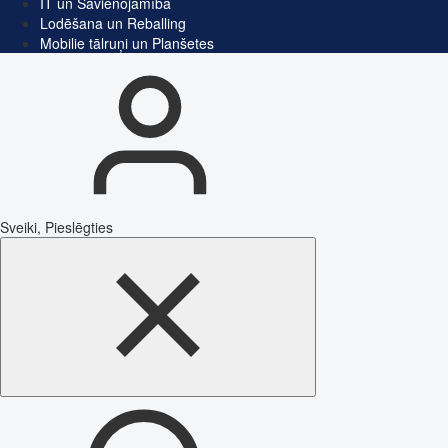
IT un Savienojamība
Lodēšana un Reballing
Mobilie tālruņi un Planšetes
Sveiki, Pieslēgties