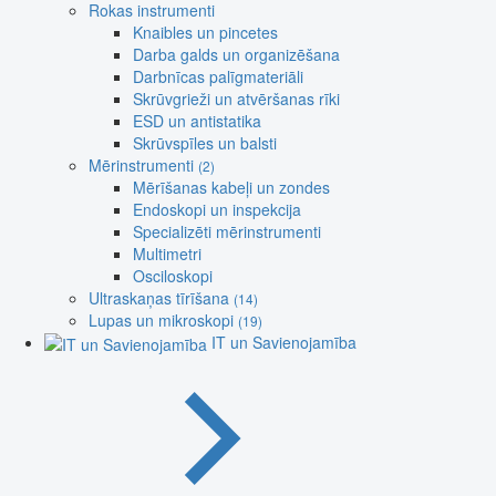
Rokas instrumenti
Knaibles un pincetes
Darba galds un organizēšana
Darbnīcas palīgmateriāli
Skrūvgrieži un atvēršanas rīki
ESD un antistatika
Skrūvspīles un balsti
Mērinstrumenti
(2)
Mērīšanas kabeļi un zondes
Endoskopi un inspekcija
Specializēti mērinstrumenti
Multimetri
Osciloskopi
Ultraskaņas tīrīšana
(14)
Lupas un mikroskopi
(19)
IT un Savienojamība