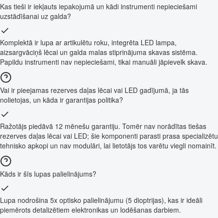
Kas tieši ir iekļauts iepakojumā un kādi instrumenti nepieciešami
uzstādīšanai uz galda?
Komplektā ir lupa ar artikulētu roku, integrēta LED lampa,
aizsargvāciņš lēcai un galda malas stiprinājuma skavas sistēma.
Papildu instrumenti nav nepieciešami, tikai manuāli jāpievelk skava.
Vai ir pieejamas rezerves daļas lēcai vai LED gadījumā, ja tās
nolietojas, un kāda ir garantijas politika?
Ražotājs piedāvā 12 mēnešu garantiju. Tomēr nav norādītas tiešas
rezerves daļas lēcai vai LED; šie komponenti parasti prasa specializētu
tehnisko apkopi un nav modulāri, lai lietotājs tos varētu viegli nomainīt.
Kāds ir šīs lupas palielinājums?
Lupa nodrošina 5x optisko palielinājumu (5 dioptrijas), kas ir ideāli
piemērots detalizētiem elektronikas un lodēšanas darbiem.