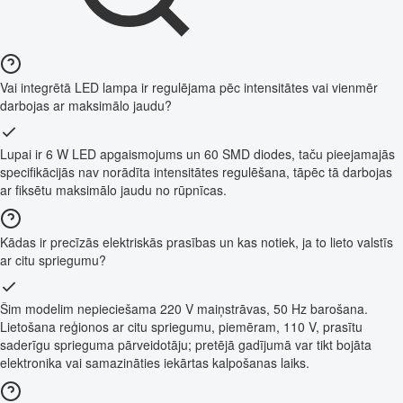
Vai integrētā LED lampa ir regulējama pēc intensitātes vai vienmēr
darbojas ar maksimālo jaudu?
Lupai ir 6 W LED apgaismojums un 60 SMD diodes, taču pieejamajās
specifikācijās nav norādīta intensitātes regulēšana, tāpēc tā darbojas
ar fiksētu maksimālo jaudu no rūpnīcas.
Kādas ir precīzās elektriskās prasības un kas notiek, ja to lieto valstīs
ar citu spriegumu?
Šim modelim nepieciešama 220 V maiņstrāvas, 50 Hz barošana.
Lietošana reģionos ar citu spriegumu, piemēram, 110 V, prasītu
saderīgu sprieguma pārveidotāju; pretējā gadījumā var tikt bojāta
elektronika vai samazināties iekārtas kalpošanas laiks.