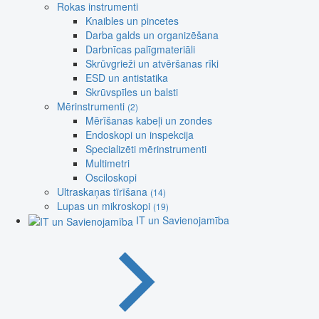
Rokas instrumenti
Knaibles un pincetes
Darba galds un organizēšana
Darbnīcas palīgmateriāli
Skrūvgrieži un atvēršanas rīki
ESD un antistatika
Skrūvspīles un balsti
Mērinstrumenti
(2)
Mērīšanas kabeļi un zondes
Endoskopi un inspekcija
Specializēti mērinstrumenti
Multimetri
Osciloskopi
Ultraskaņas tīrīšana
(14)
Lupas un mikroskopi
(19)
IT un Savienojamība