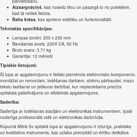
pārvietošanu.
Aizsargvāciņš
, kas nosedz lēcu un pasargā to no putekļiem,
kad tā netiek lietota.
Balta krāsa
, kas apvieno estētiku un funkcionalitāti.
Tehniskās specifikācijas:
Lampas izmēri: 250 x 230 mm
Barošanas avots: 220V CA, 50 Hz
Bruto svars: 3.71 kg
Garantija: 12 mēneši
Tipiskie lietojumi:
Šī lupa ar apgaismojumu ir lieliski piemērota elektronisko komponentu
montāžai un remontam, lodēšanas darbiem, shēmu pārbaudei, mazu
tekstu lasīšanai un jebkurai darbībai, kur nepieciešams precīzs
optiskais palielinājums un atbilstošs apgaismojums.
Saderība:
Saderīga ar lodēšanas stacijām un elektronikas instrumentiem, īpaši
noderīga profesionālā vidē un elektronikas darbnīcās.
Kopumā Mlink 5x optiskā lupa ar apgaismojumu ir izturīgs, praktisks
un kvalitatīvs instruments, kas uzlabo precizitāti un ērtību delikātos