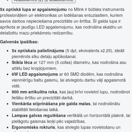
5x optiskā lupa ar apgaismojumu
no Mlink ir būtisks instruments
profesionāļiem un elektronikas un lodēšanas entuziastiem, kuriem
savos darbos nepieciešama precizitāte un ērtība. Šī galda lupa ir
aprīkota ar jaudīgu LED apgaismojumu, kas nodrošina skaidru un
detalizētu mazu priekšmetu redzamību.
Galvenās īpašības:
5x optiskais palielinājums
(5 dpt, ekvivalents x2.25), ideāli
piemērots sīku detaļu aplūkošanai.
Stikla lēca
ar 127 mm (5 collas) diametru, kas nodrošina asu
attēlu bez kropļojumiem.
6W LED apgaismojums
ar 60 SMD diodēm, kas nodrošina
vienmērīgu baltu gaismu, lai atvieglotu darbu vāji apgaismotā
vidē.
900 mm artikulēta roka
, kas ļauj brīvi novietot lupu, nodrošinot
lielāku ērtību un precizitāti darbā.
Vienkārša stiprināšana pie galda malas
, lai nodrošinātu
stabilitāti lietošanas laikā.
Lampas galvas regulēšana
vertikālā un horizontālā plaknē, lai
pielāgotu gaismas leņķi pēc vajadzības.
Ergonomisks rokturis
, kas atvieglo lupas novietošanu un