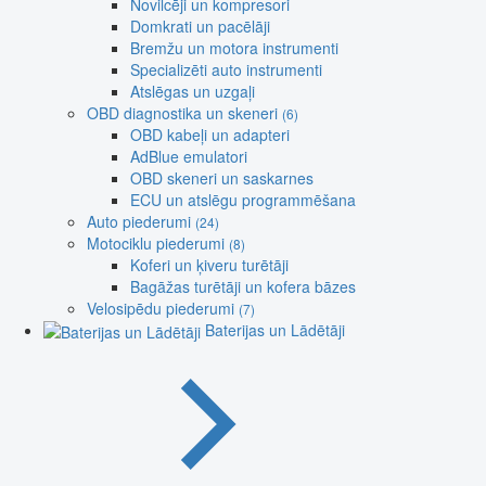
Novilcēji un kompresori
Domkrati un pacēlāji
Bremžu un motora instrumenti
Specializēti auto instrumenti
Atslēgas un uzgaļi
OBD diagnostika un skeneri
(6)
OBD kabeļi un adapteri
AdBlue emulatori
OBD skeneri un saskarnes
ECU un atslēgu programmēšana
Auto piederumi
(24)
Motociklu piederumi
(8)
Koferi un ķiveru turētāji
Bagāžas turētāji un kofera bāzes
Velosipēdu piederumi
(7)
Baterijas un Lādētāji