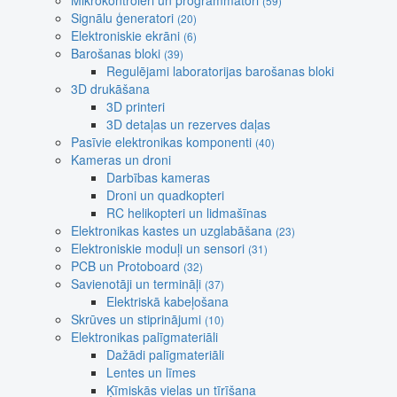
Mikrokontroleri un programmatori
(59)
Signālu ģeneratori
(20)
Elektroniskie ekrāni
(6)
Barošanas bloki
(39)
Regulējami laboratorijas barošanas bloki
3D drukāšana
3D printeri
3D detaļas un rezerves daļas
Pasīvie elektronikas komponenti
(40)
Kameras un droni
Darbības kameras
Droni un quadkopteri
RC helikopteri un lidmašīnas
Elektronikas kastes un uzglabāšana
(23)
Elektroniskie moduļi un sensori
(31)
PCB un Protoboard
(32)
Savienotāji un termināļi
(37)
Elektriskā kabeļošana
Skrūves un stiprinājumi
(10)
Elektronikas palīgmateriāli
Dažādi palīgmateriāli
Lentes un līmes
Ķīmiskās vielas un tīrīšana