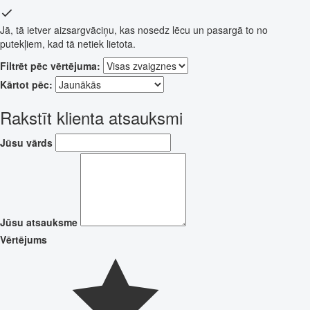
Jā, tā ietver aizsargvāciņu, kas nosedz lēcu un pasargā to no
putekļiem, kad tā netiek lietota.
Filtrēt pēc vērtējuma:
Kārtot pēc:
Rakstīt klienta atsauksmi
Jūsu vārds
Jūsu atsauksme
Vērtējums