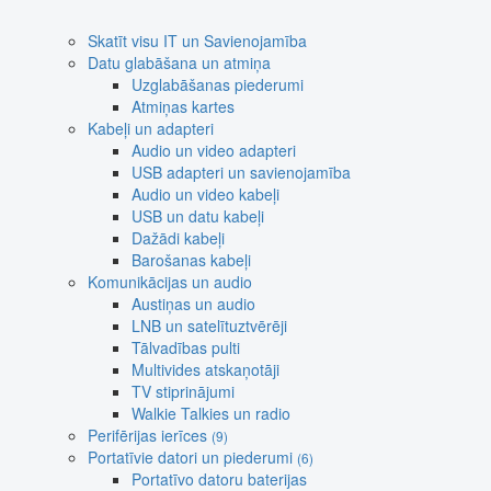
Skatīt visu IT un Savienojamība
Datu glabāšana un atmiņa
Uzglabāšanas piederumi
Atmiņas kartes
Kabeļi un adapteri
Audio un video adapteri
USB adapteri un savienojamība
Audio un video kabeļi
USB un datu kabeļi
Dažādi kabeļi
Barošanas kabeļi
Komunikācijas un audio
Austiņas un audio
LNB un satelītuztvērēji
Tālvadības pulti
Multivides atskaņotāji
TV stiprinājumi
Walkie Talkies un radio
Perifērijas ierīces
(9)
Portatīvie datori un piederumi
(6)
Portatīvo datoru baterijas