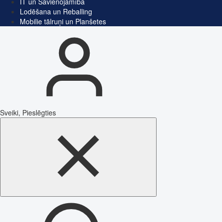
IT un Savienojamība
Lodēšana un Reballing
Mobilie tālruņi un Planšetes
Sveiki, Pieslēgties