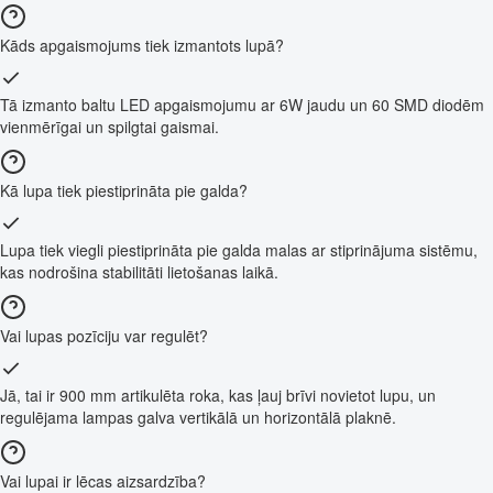
Kāds apgaismojums tiek izmantots lupā?
Tā izmanto baltu LED apgaismojumu ar 6W jaudu un 60 SMD diodēm
vienmērīgai un spilgtai gaismai.
Kā lupa tiek piestiprināta pie galda?
Lupa tiek viegli piestiprināta pie galda malas ar stiprinājuma sistēmu,
kas nodrošina stabilitāti lietošanas laikā.
Vai lupas pozīciju var regulēt?
Jā, tai ir 900 mm artikulēta roka, kas ļauj brīvi novietot lupu, un
regulējama lampas galva vertikālā un horizontālā plaknē.
Vai lupai ir lēcas aizsardzība?