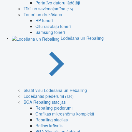
Portatīvo datoru lādētāji
Tīkli un savienojamība
(15)
Toneri un drukāšana
HP toneri
Citu ražotāju toneri
Samsung toneri
Lodēšana un Reballing
Skatīt visu Lodēšana un Reballing
Lodēšanas piederumi
(126)
BGA Reballing stacijas
Reballing piederumi
Grafikas mikroshēmu komplekti
Reballing stacijas
Reflow krāsnis
BGA Stencils un šabloni