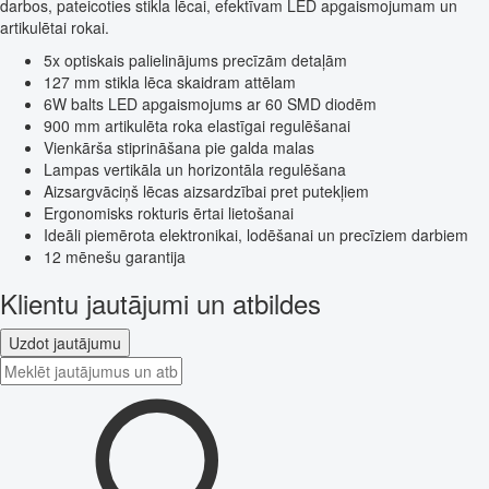
darbos, pateicoties stikla lēcai, efektīvam LED apgaismojumam un
artikulētai rokai.
5x optiskais palielinājums precīzām detaļām
127 mm stikla lēca skaidram attēlam
6W balts LED apgaismojums ar 60 SMD diodēm
900 mm artikulēta roka elastīgai regulēšanai
Vienkārša stiprināšana pie galda malas
Lampas vertikāla un horizontāla regulēšana
Aizsargvāciņš lēcas aizsardzībai pret putekļiem
Ergonomisks rokturis ērtai lietošanai
Ideāli piemērota elektronikai, lodēšanai un precīziem darbiem
12 mēnešu garantija
Klientu jautājumi un atbildes
Uzdot jautājumu