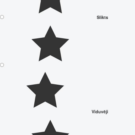
Slikts
Viduvēji