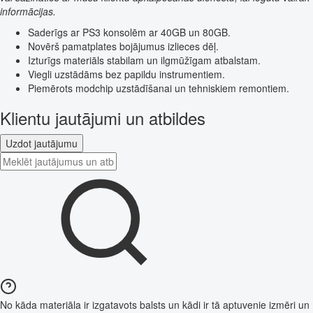
informācijas.
Saderīgs ar PS3 konsolēm ar 40GB un 80GB.
Novērš pamatplates bojājumus izlieces dēļ.
Izturīgs materiāls stabilam un ilgmūžīgam atbalstam.
Viegli uzstādāms bez papildu instrumentiem.
Piemērots modchip uzstādīšanai un tehniskiem remontiem.
Klientu jautājumi un atbildes
Uzdot jautājumu
No kāda materiāla ir izgatavots balsts un kādi ir tā aptuvenie izmēri un