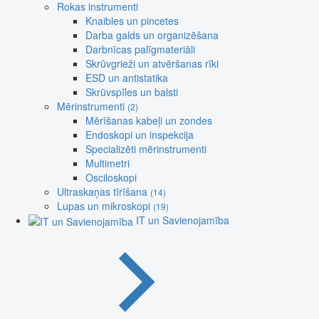
Rokas instrumenti
Knaibles un pincetes
Darba galds un organizēšana
Darbnīcas palīgmateriāli
Skrūvgrieži un atvēršanas rīki
ESD un antistatika
Skrūvspīles un balsti
Mērinstrumenti
(2)
Mērīšanas kabeļi un zondes
Endoskopi un inspekcija
Specializēti mērinstrumenti
Multimetri
Osciloskopi
Ultraskaņas tīrīšana
(14)
Lupas un mikroskopi
(19)
IT un Savienojamība