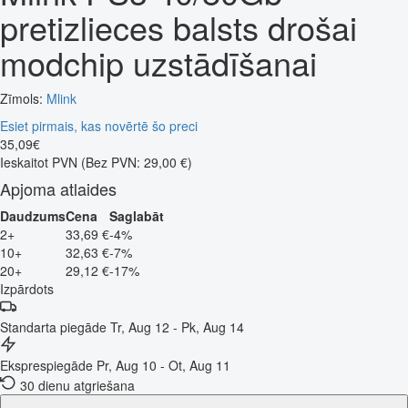
pretizlieces balsts drošai
modchip uzstādīšanai
Zīmols:
Mlink
Esiet pirmais, kas novērtē šo preci
35
,
09
€
Ieskaitot PVN
(Bez PVN: 29,00 €)
Apjoma atlaides
Daudzums
Cena
Saglabāt
2+
33,69 €
-4%
10+
32,63 €
-7%
20+
29,12 €
-17%
Izpārdots
Standarta piegāde
Tr, Aug 12 - Pk, Aug 14
Eksprespiegāde
Pr, Aug 10 - Ot, Aug 11
30 dienu atgriešana