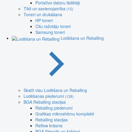
Portatīvo datoru lādētāji
Tīkli un savienojamība
(15)
Toneri un drukāšana
HP toneri
Citu ražotāju toneri
Samsung toneri
Lodēšana un Reballing
Skatīt visu Lodēšana un Reballing
Lodēšanas piederumi
(126)
BGA Reballing stacijas
Reballing piederumi
Grafikas mikroshēmu komplekti
Reballing stacijas
Reflow krāsnis
BGA Stencils un šabloni