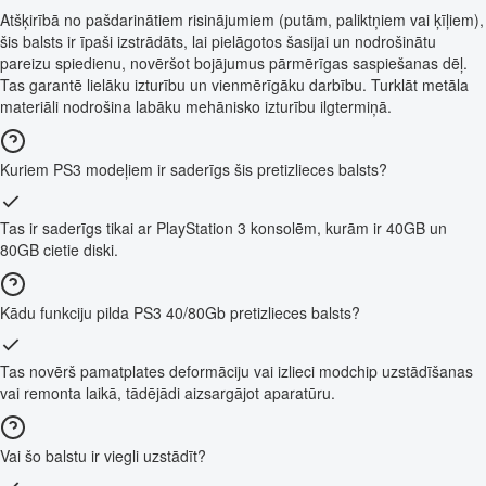
Atšķirībā no pašdarinātiem risinājumiem (putām, paliktņiem vai ķīļiem),
šis balsts ir īpaši izstrādāts, lai pielāgotos šasijai un nodrošinātu
pareizu spiedienu, novēršot bojājumus pārmērīgas saspiešanas dēļ.
Tas garantē lielāku izturību un vienmērīgāku darbību. Turklāt metāla
materiāli nodrošina labāku mehānisko izturību ilgtermiņā.
Kuriem PS3 modeļiem ir saderīgs šis pretizlieces balsts?
Tas ir saderīgs tikai ar PlayStation 3 konsolēm, kurām ir 40GB un
80GB cietie diski.
Kādu funkciju pilda PS3 40/80Gb pretizlieces balsts?
Tas novērš pamatplates deformāciju vai izlieci modchip uzstādīšanas
vai remonta laikā, tādējādi aizsargājot aparatūru.
Vai šo balstu ir viegli uzstādīt?