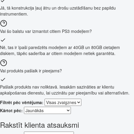
Jā, tā konstrukcija ļauj ātru un drošu uzstādīšanu bez papildu
instrumentiem.
Vai šo balstu var izmantot citiem PS3 modeļiem?
Nē, tas ir īpaši paredzēts modeļiem ar 40GB un 80GB cietajiem
diskiem, tāpēc saderība ar citiem modeļiem netiek garantēta.
Vai produkts pašlaik ir pieejams?
Pašlaik produkts nav noliktavā. Iesakām sazināties ar klientu
apkalpošanas dienestu, lai uzzinātu par pieejamību vai alternatīvām.
Filtrēt pēc vērtējuma:
Kārtot pēc:
Rakstīt klienta atsauksmi