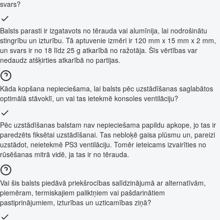
svars?
Balsts parasti ir izgatavots no tērauda vai alumīnija, lai nodrošinātu
stingrību un izturību. Tā aptuvenie izmēri ir 120 mm x 15 mm x 2 mm,
un svars ir no 18 līdz 25 g atkarībā no ražotāja. Šīs vērtības var
nedaudz atšķirties atkarībā no partijas.
Kāda kopšana nepieciešama, lai balsts pēc uzstādīšanas saglabātos
optimālā stāvoklī, un vai tas ietekmē konsoles ventilāciju?
Pēc uzstādīšanas balstam nav nepieciešama papildu apkope, jo tas ir
paredzēts fiksētai uzstādīšanai. Tas nebloķē gaisa plūsmu un, pareizi
uzstādot, neietekmē PS3 ventilāciju. Tomēr ieteicams izvairīties no
rūsēšanas mitrā vidē, ja tas ir no tērauda.
Vai šis balsts piedāvā priekšrocības salīdzinājumā ar alternatīvām,
piemēram, termiskajiem paliktņiem vai pašdarinātiem
pastiprinājumiem, izturības un uzticamības ziņā?