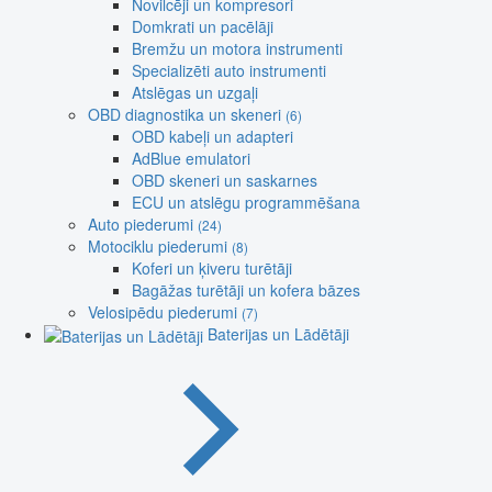
Novilcēji un kompresori
Domkrati un pacēlāji
Bremžu un motora instrumenti
Specializēti auto instrumenti
Atslēgas un uzgaļi
OBD diagnostika un skeneri
(6)
OBD kabeļi un adapteri
AdBlue emulatori
OBD skeneri un saskarnes
ECU un atslēgu programmēšana
Auto piederumi
(24)
Motociklu piederumi
(8)
Koferi un ķiveru turētāji
Bagāžas turētāji un kofera bāzes
Velosipēdu piederumi
(7)
Baterijas un Lādētāji