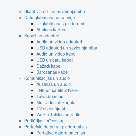
Skatīt visu IT un Savienojamība
Datu glabāšana un atmiņa
Uzglabāšanas piederumi
Atmiņas kartes
Kabeļi un adapteri
Audio un video adapteri
USB adapteri un savienojamība
Audio un video kabeļi
USB un datu kabeļi
Dažādi kabeļi
Barošanas kabeļi
Komunikācijas un audio
Austiņas un audio
LNB un satelītuztvērēji
Tālvadības pulti
Multivides atskaņotāji
TV stiprinājumi
Walkie Talkies un radio
Perifērijas ierīces
(9)
Portatīvie datori un piederumi
(6)
Portatīvo datoru baterijas