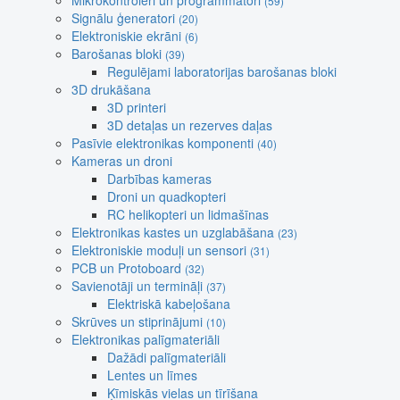
Mikrokontroleri un programmatori
(59)
Signālu ģeneratori
(20)
Elektroniskie ekrāni
(6)
Barošanas bloki
(39)
Regulējami laboratorijas barošanas bloki
3D drukāšana
3D printeri
3D detaļas un rezerves daļas
Pasīvie elektronikas komponenti
(40)
Kameras un droni
Darbības kameras
Droni un quadkopteri
RC helikopteri un lidmašīnas
Elektronikas kastes un uzglabāšana
(23)
Elektroniskie moduļi un sensori
(31)
PCB un Protoboard
(32)
Savienotāji un termināļi
(37)
Elektriskā kabeļošana
Skrūves un stiprinājumi
(10)
Elektronikas palīgmateriāli
Dažādi palīgmateriāli
Lentes un līmes
Ķīmiskās vielas un tīrīšana