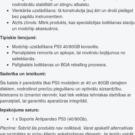
nodrošinātu stabilitāti un stingru atbalstu.
Vienkārša uzstādīšana: tā konstrukcija ļauj ātri un droši pielāgot
bez papildu instrumentiem.
Atzīts zīmols: Mlink produkts, kas specializējas lodēšanas staciju
un modchip aksesuāros.
Tipiskie lietojumi:
Modchip uzstādīšana PS3 40/80GB konsolēs.
Pamatplates remonts un apkope, lai novērstu bojājumus no
saliekšanās.
Palīgbalsts lodēšanas un BGA reballing procesos.
Saderība un ieteikumi:
Šis balsts ir paredzēts tikai PS3 modeļiem ar 40 un 80GB cietajiem
diskiem, nodrošinot precīzu piegulšanu un optimālu aizsardzību.
Ieteicams to izmantot vienmēr, kad tiek veiktas tehniskas darbības ar
pamatplati, lai garantētu aparatūras integritāti.
Iepakojuma saturs:
1 x Soporte Antipandeo PS3 (40/80Gb).
Piezīme: Šobrīd šis produkts nav noliktavā. Varat apskatīt alternatīvas
vai sazināties ar mūsu klientu apkalpošanas dienestu, lai iegūtu vairāk