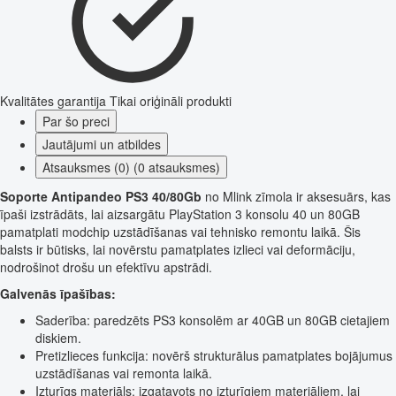
Kvalitātes garantija
Tikai oriģināli produkti
Par šo preci
Jautājumi un atbildes
Atsauksmes (0) (0 atsauksmes)
Soporte Antipandeo PS3 40/80Gb
no Mlink zīmola ir aksesuārs, kas
īpaši izstrādāts, lai aizsargātu PlayStation 3 konsolu 40 un 80GB
pamatplati modchip uzstādīšanas vai tehnisko remontu laikā. Šis
balsts ir būtisks, lai novērstu pamatplates izlieci vai deformāciju,
nodrošinot drošu un efektīvu apstrādi.
Galvenās īpašības:
Saderība: paredzēts PS3 konsolēm ar 40GB un 80GB cietajiem
diskiem.
Pretizlieces funkcija: novērš strukturālus pamatplates bojājumus
uzstādīšanas vai remonta laikā.
Izturīgs materiāls: izgatavots no izturīgiem materiāliem, lai