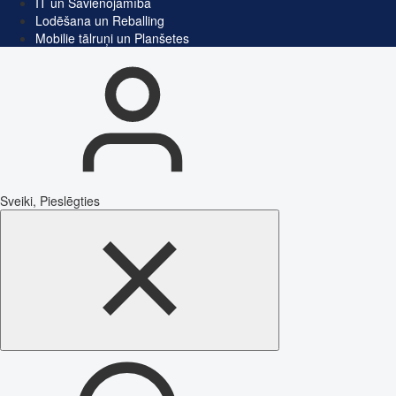
IT un Savienojamība
Lodēšana un Reballing
Mobilie tālruņi un Planšetes
Sveiki, Pieslēgties