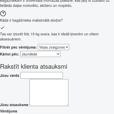
Bagāžniekam ir universāla montāžas plāksne, kas ļauj to uzstādīt uz
lielākās daļas motociklu, skūteru un mopēdu.
Kāda ir bagāžnieka maksimālā slodze?
Tas var izturēt līdz 15 kg svara, kas ir ideāli ķiverēm un citiem
aksesuāriem.
Filtrēt pēc vērtējuma:
Kārtot pēc:
Rakstīt klienta atsauksmi
Jūsu vārds
Jūsu atsauksme
Vērtējums