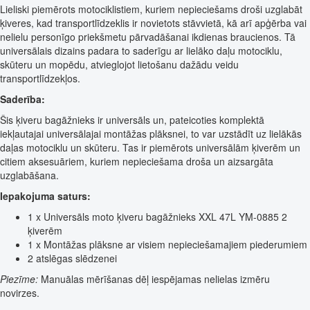
Lieliski piemērots motociklistiem, kuriem nepieciešams droši uzglabāt
ķiveres, kad transportlīdzeklis ir novietots stāvvietā, kā arī apģērba vai
nelielu personīgo priekšmetu pārvadāšanai ikdienas braucienos. Tā
universālais dizains padara to saderīgu ar lielāko daļu motociklu,
skūteru un mopēdu, atvieglojot lietošanu dažādu veidu
transportlīdzekļos.
Saderība:
Šis ķiveru bagāžnieks ir universāls un, pateicoties komplektā
iekļautajai universālajai montāžas plāksnei, to var uzstādīt uz lielākās
daļas motociklu un skūteru. Tas ir piemērots universālām ķiverēm un
citiem aksesuāriem, kuriem nepieciešama droša un aizsargāta
uzglabāšana.
Iepakojuma saturs:
1 x Universāls moto ķiveru bagāžnieks XXL 47L YM-0885 2
ķiverēm
1 x Montāžas plāksne ar visiem nepieciešamajiem piederumiem
2 atslēgas slēdzenei
Piezīme:
Manuālas mērīšanas dēļ iespējamas nelielas izmēru
novirzes.