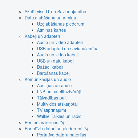
Skatīt visu IT un Savienojamība
Datu glabāšana un atmiņa
Uzglabāšanas piederumi
Atmiņas kartes
Kabeļi un adapteri
Audio un video adapteri
USB adapteri un savienojamība
Audio un video kabeļi
USB un datu kabeļi
Dažādi kabeļi
Barošanas kabeļi
Komunikācijas un audio
Austiņas un audio
LNB un satelītuztvērēji
Tālvadības pulti
Multivides atskaņotāji
TV stiprinājumi
Walkie Talkies un radio
Perifērijas ierīces
(9)
Portatīvie datori un piederumi
(6)
Portatīvo datoru baterijas