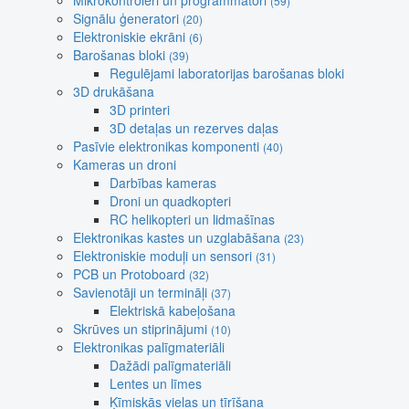
Mikrokontroleri un programmatori
(59)
Signālu ģeneratori
(20)
Elektroniskie ekrāni
(6)
Barošanas bloki
(39)
Regulējami laboratorijas barošanas bloki
3D drukāšana
3D printeri
3D detaļas un rezerves daļas
Pasīvie elektronikas komponenti
(40)
Kameras un droni
Darbības kameras
Droni un quadkopteri
RC helikopteri un lidmašīnas
Elektronikas kastes un uzglabāšana
(23)
Elektroniskie moduļi un sensori
(31)
PCB un Protoboard
(32)
Savienotāji un termināļi
(37)
Elektriskā kabeļošana
Skrūves un stiprinājumi
(10)
Elektronikas palīgmateriāli
Dažādi palīgmateriāli
Lentes un līmes
Ķīmiskās vielas un tīrīšana