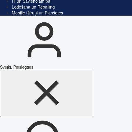
IT un Savienojamība
Lodēšana un Reballing
Mobilie tālruņi un Planšetes
Sveiki, Pieslēgties