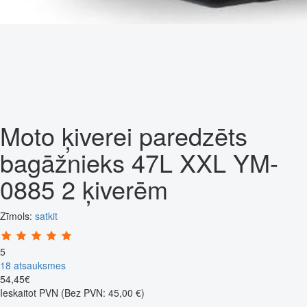
Moto ķiverei paredzēts
bagāžnieks 47L XXL YM-
0885 2 ķiverēm
Zīmols:
satkit
5
18 atsauksmes
54
,
45
€
Ieskaitot PVN
(Bez PVN: 45,00 €)