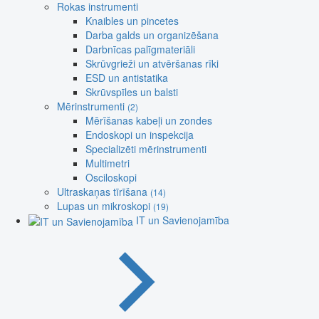
Rokas instrumenti
Knaibles un pincetes
Darba galds un organizēšana
Darbnīcas palīgmateriāli
Skrūvgrieži un atvēršanas rīki
ESD un antistatika
Skrūvspīles un balsti
Mērinstrumenti
(2)
Mērīšanas kabeļi un zondes
Endoskopi un inspekcija
Specializēti mērinstrumenti
Multimetri
Osciloskopi
Ultraskaņas tīrīšana
(14)
Lupas un mikroskopi
(19)
IT un Savienojamība