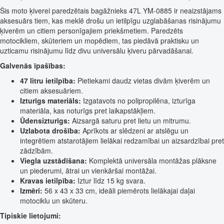
Šis moto ķiverei paredzētais bagāžnieks 47L YM-0885 ir neaizstājams
aksesuārs tiem, kas meklē drošu un ietilpīgu uzglabāšanas risinājumu
ķiverēm un citiem personīgajiem priekšmetiem. Paredzēts
motocikliem, skūteriem un mopēdiem, tas piedāvā praktisku un
uzticamu risinājumu līdz divu universālu ķiveru pārvadāšanai.
Galvenās īpašības:
47 litru ietilpība:
Pietiekami daudz vietas divām ķiverēm un
citiem aksesuāriem.
Izturīgs materiāls:
Izgatavots no polipropilēna, izturīga
materiāla, kas noturīgs pret laikapstākļiem.
Ūdensizturīgs:
Aizsargā saturu pret lietu un mitrumu.
Uzlabota drošība:
Aprīkots ar slēdzeni ar atslēgu un
integrētiem atstarotājiem lielākai redzamībai un aizsardzībai pret
zādzībām.
Viegla uzstādīšana:
Komplektā universāla montāžas plāksne
un piederumi, ātrai un vienkāršai montāžai.
Kravas ietilpība:
Iztur līdz 15 kg svara.
Izmēri:
56 x 43 x 33 cm, ideāli piemērots lielākajai daļai
motociklu un skūteru.
Tipiskie lietojumi: