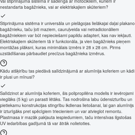
Vai stiprinājuma sistēma ir saderīga ar motocikliem, kuriem ir
nestandarta bagāžnieks, vai ar elektriskajiem skūteriem?
Stiprinājuma sistēma ir universāla un pielāgojas lielākajai daļai plakano
bagāžnieku, taču ļoti maziem, cauruļveida vai netradicionāliem
bagāžniekiem var būt nepieciešami papildu adapteri, kas nav iekļauti.
Elektriskajiem skūteriem tā ir funkcionāla, ja vien bagāžnieks pieņem
montāžas plāksni, kuras minimālais izmērs ir 28 x 28 cm. Pirms
uzstādīšanas pārbaudiet precīzus bagāžnieka izmērus.
Kādu atšķirību tas piedāvā salīdzinājumā ar alumīnija koferiem un kādi
ir plusi un mīnusi?
Salīdzinot ar alumīnija koferiem, šis polipropilēna modelis ir ievērojami
vieglāks (5 kg) un parasti lētāks. Tas nodrošina labu ūdensizturību un
pietiekamu konstrukcijas stingrību ikdienas lietošanai, lai gan alumīnijs
ir izturīgāks pret spēcīgiem triecieniem un var atvieglot remontu.
Plastmasa ir mazāk pakļauta iespiedumiem, taču intensīvas ilgstošas
UV iedarbības gadījumā tā var ātrāk nolietoties.