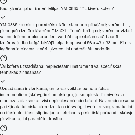
Kādi ķiveru tipi un izmēri ietilpst YM-0885 47L ķiveru koferī?
YM-0885 koferis ir paredzēts divām standarta pilnajām ķiverēm, t. i.,
pieaugušo izmēra ķiverēm līdz XXL. Tomēr trail tipa ķiverēm ar vizieri
vai modeļiem ar piederumiem var būt nepieciešams pārbaudīt
izmērus, jo lietderīgā iekšējā telpa ir aptuveni 56 x 43 x 33 cm. Pirms
iegādes ieteicams izmērīt ķiveres, lai nodrošinātu saderību.
Vai kofera uzstādīšanai nepieciešami instrumenti vai specifiskas
tehniskās zināšanas?
Uzstādīšana ir vienkārša, un to var veikt ar pamata rokas
instrumentiem (skrūvgriezi un atslēgu), jo komplektā ir universāla
montāžas plāksne un visi nepieciešamie piederumi. Nav nepieciešama
padziļināta tehniskā pieredze, taču ir svarīgi ievērot rokasgrāmatu, lai
nodrošinātu drošu stiprinājumu. Ieteicams periodiski pārbaudīt skrūvju
pievilkumu, lai garantētu drošību.