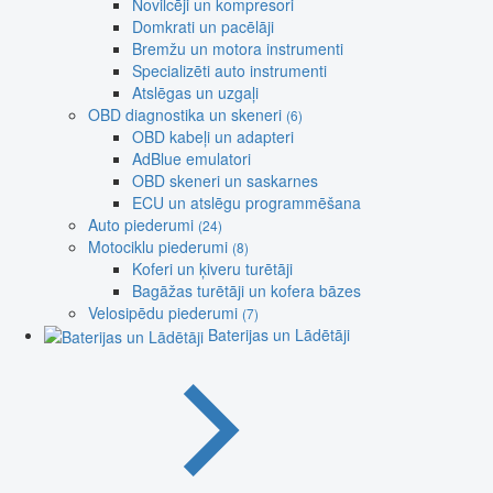
Novilcēji un kompresori
Domkrati un pacēlāji
Bremžu un motora instrumenti
Specializēti auto instrumenti
Atslēgas un uzgaļi
OBD diagnostika un skeneri
(6)
OBD kabeļi un adapteri
AdBlue emulatori
OBD skeneri un saskarnes
ECU un atslēgu programmēšana
Auto piederumi
(24)
Motociklu piederumi
(8)
Koferi un ķiveru turētāji
Bagāžas turētāji un kofera bāzes
Velosipēdu piederumi
(7)
Baterijas un Lādētāji