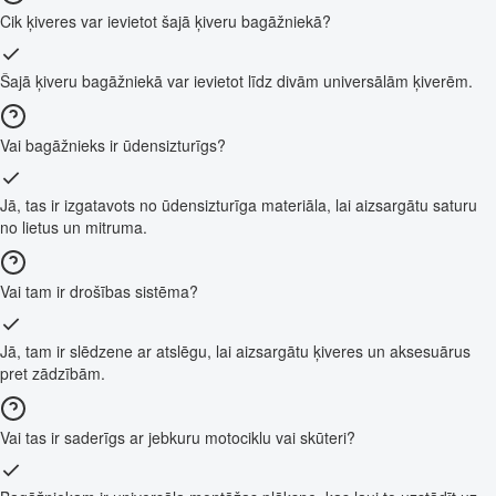
Cik ķiveres var ievietot šajā ķiveru bagāžniekā?
Šajā ķiveru bagāžniekā var ievietot līdz divām universālām ķiverēm.
Vai bagāžnieks ir ūdensizturīgs?
Jā, tas ir izgatavots no ūdensizturīga materiāla, lai aizsargātu saturu
no lietus un mitruma.
Vai tam ir drošības sistēma?
Jā, tam ir slēdzene ar atslēgu, lai aizsargātu ķiveres un aksesuārus
pret zādzībām.
Vai tas ir saderīgs ar jebkuru motociklu vai skūteri?