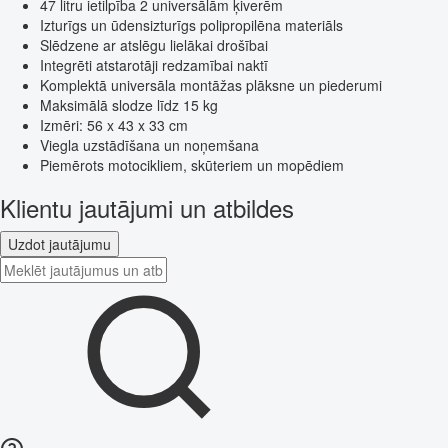
47 litru ietilpība 2 universālām ķiverēm
Izturīgs un ūdensizturīgs polipropilēna materiāls
Slēdzene ar atslēgu lielākai drošībai
Integrēti atstarotāji redzamībai naktī
Komplektā universāla montāžas plāksne un piederumi
Maksimālā slodze līdz 15 kg
Izmēri: 56 x 43 x 33 cm
Viegla uzstādīšana un noņemšana
Piemērots motocikliem, skūteriem un mopēdiem
Klientu jautājumi un atbildes
Uzdot jautājumu