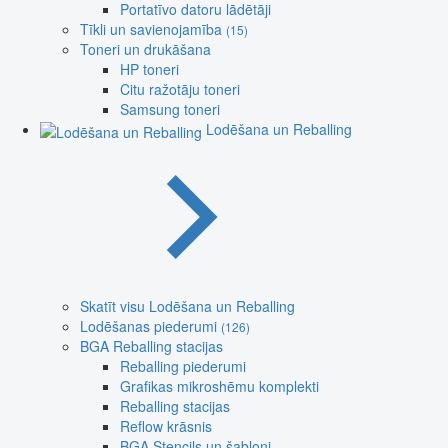
Portatīvo datoru lādētāji
Tīkli un savienojamība
(15)
Toneri un drukāšana
HP toneri
Citu ražotāju toneri
Samsung toneri
Lodēšana un Reballing
Skatīt visu Lodēšana un Reballing
Lodēšanas piederumi
(126)
BGA Reballing stacijas
Reballing piederumi
Grafikas mikroshēmu komplekti
Reballing stacijas
Reflow krāsnis
BGA Stencils un šabloni