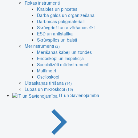
Rokas instrumenti
Knaibles un pincetes
Darba galds un organizēšana
Darbnīcas palīgmateriāli
Skrūvgrieži un atvēršanas rīki
ESD un antistatika
Skrūvspīles un balsti
Mērinstrumenti
(2)
Mērīšanas kabeļi un zondes
Endoskopi un inspekcija
Specializēti mērinstrumenti
Multimetri
Osciloskopi
Ultraskaņas tīrīšana
(14)
Lupas un mikroskopi
(19)
IT un Savienojamība