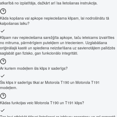
atkarībā no izplatītāja, dažkārt arī īsa lietošanas instrukcija.
Kāda kopšana vai apkope nepieciešama klipam, lai nodrošinātu tā
kalpošanas laiku?
Klipam nav nepieciešama sarežģīta apkope, taču ieteicams izvairīties
no mitruma, pārmērīgiem putekļiem un triecieniem. Uzglabāšana
oriģinālajā kastē un spiediena neizdarīšana uz savienotājiem palīdzēs
saglabāt gan fizisko, gan funkcionālo integritāti.
Ar kuriem modeļiem šis klips ir saderīgs?
Šis klips ir saderīgs tikai ar Motorola T190 un Motorola T191
modeļiem.
Kādas funkcijas veic Motorola T190 un T191 klips?
Tas ļauj atbloķēt tālruni lietošanai ar jebkuru operatoru un arī remontē