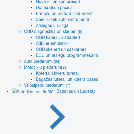
Novilcēji un kompresori
Domkrati un pacēlāji
Bremžu un motora instrumenti
Specializēti auto instrumenti
Atslēgas un uzgaļi
OBD diagnostika un skeneri
(6)
OBD kabeļi un adapteri
AdBlue emulatori
OBD skeneri un saskarnes
ECU un atslēgu programmēšana
Auto piederumi
(24)
Motociklu piederumi
(8)
Koferi un ķiveru turētāji
Bagāžas turētāji un kofera bāzes
Velosipēdu piederumi
(7)
Baterijas un Lādētāji