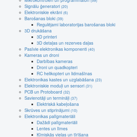
Mikrokontroleri un programmatori
(59)
Signālu ģeneratori
(20)
Elektroniskie ekrāni
(6)
Barošanas bloki
(39)
Regulējami laboratorijas barošanas bloki
3D drukāšana
3D printeri
3D detaļas un rezerves daļas
Pasīvie elektronikas komponenti
(40)
Kameras un droni
Darbības kameras
Droni un quadkopteri
RC helikopteri un lidmašīnas
Elektronikas kastes un uzglabāšana
(23)
Elektroniskie moduļi un sensori
(31)
PCB un Protoboard
(32)
Savienotāji un termināļi
(37)
Elektriskā kabeļošana
Skrūves un stiprinājumi
(10)
Elektronikas palīgmateriāli
Dažādi palīgmateriāli
Lentes un līmes
Ķīmiskās vielas un tīrīšana