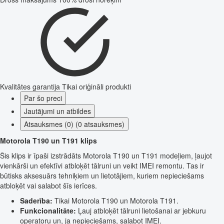
Kvalitātes garantija
Tikai oriģināli produkti
Par šo preci
Jautājumi un atbildes
Atsauksmes (0) (0 atsauksmes)
Motorola T190 un T191 klips
Šis klips ir īpaši izstrādāts Motorola T190 un T191 modeļiem, ļaujot
vienkārši un efektīvi atbloķēt tālruni un veikt IMEI remontu. Tas ir
būtisks aksesuārs tehniķiem un lietotājiem, kuriem nepieciešams
atbloķēt vai salabot šīs ierīces.
Saderība:
Tikai Motorola T190 un Motorola T191.
Funkcionalitāte:
Ļauj atbloķēt tālruni lietošanai ar jebkuru
operatoru un, ja nepieciešams, salabot IMEI.