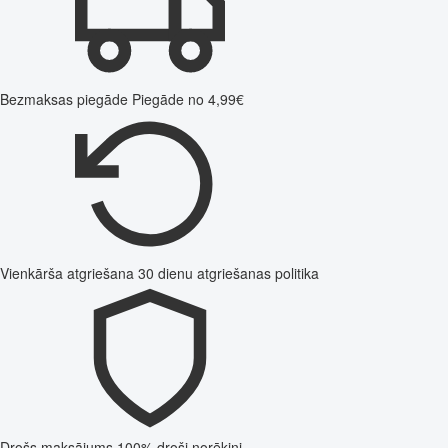
Bezmaksas piegāde
Piegāde no 4,99€
Vienkārša atgriešana
30 dienu atgriešanas politika
Drošs maksājums
100% droši norēķini