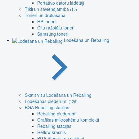
Portatīvo datoru lādētāji
Tīkli un savienojamība
(15)
Toneri un drukāšana
HP toneri
Citu ražotāju toneri
Samsung toneri
Lodēšana un Reballing
Skatīt visu Lodēšana un Reballing
Lodēšanas piederumi
(126)
BGA Reballing stacijas
Reballing piederumi
Grafikas mikroshēmu komplekti
Reballing stacijas
Reflow krāsnis
BGA Stencils un šabloni