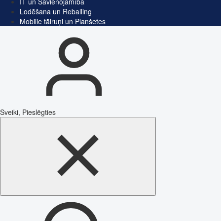
IT un Savienojamība
Lodēšana un Reballing
Mobilie tālruņi un Planšetes
Sveiki, Pieslēgties