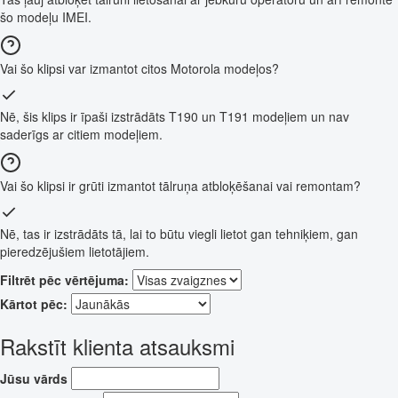
šo modeļu IMEI.
Vai šo klipsi var izmantot citos Motorola modeļos?
Nē, šis klips ir īpaši izstrādāts T190 un T191 modeļiem un nav
saderīgs ar citiem modeļiem.
Vai šo klipsi ir grūti izmantot tālruņa atbloķēšanai vai remontam?
Nē, tas ir izstrādāts tā, lai to būtu viegli lietot gan tehniķiem, gan
pieredzējušiem lietotājiem.
Filtrēt pēc vērtējuma:
Kārtot pēc:
Rakstīt klienta atsauksmi
Jūsu vārds