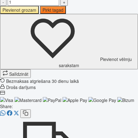
-
+
Pievienot grozam
Pirkt tagad
Pievienot vēlmju
sarakstam
Salīdzināt
Bezmaksas atgriešana 30 dienu laikā
Drošs darījums
Share: