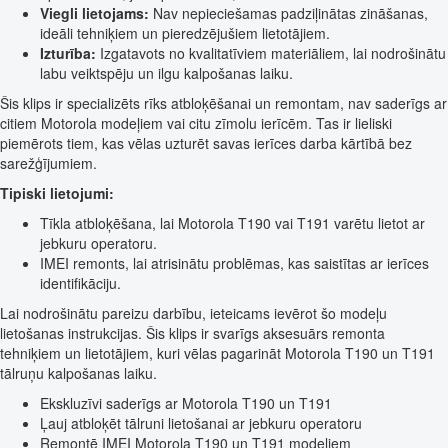
Viegli lietojams:
Nav nepieciešamas padziļinātas zināšanas,
ideāli tehniķiem un pieredzējušiem lietotājiem.
Izturība:
Izgatavots no kvalitatīviem materiāliem, lai nodrošinātu
labu veiktspēju un ilgu kalpošanas laiku.
Šis klips ir specializēts rīks atbloķēšanai un remontam, nav saderīgs ar
citiem Motorola modeļiem vai citu zīmolu ierīcēm. Tas ir lieliski
piemērots tiem, kas vēlas uzturēt savas ierīces darba kārtībā bez
sarežģījumiem.
Tipiski lietojumi:
Tīkla atbloķēšana, lai Motorola T190 vai T191 varētu lietot ar
jebkuru operatoru.
IMEI remonts, lai atrisinātu problēmas, kas saistītas ar ierīces
identifikāciju.
Lai nodrošinātu pareizu darbību, ieteicams ievērot šo modeļu
lietošanas instrukcijas. Šis klips ir svarīgs aksesuārs remonta
tehniķiem un lietotājiem, kuri vēlas pagarināt Motorola T190 un T191
tālruņu kalpošanas laiku.
Ekskluzīvi saderīgs ar Motorola T190 un T191
Ļauj atbloķēt tālruni lietošanai ar jebkuru operatoru
Remontē IMEI Motorola T190 un T191 modeļiem