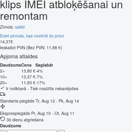
klips IMEI atbloķēšanai un
remontam
Zīmols:
satkit
Esiet pirmais, kas novērtē šo preci
14
,
37
€
Ieskaitot PVN
(Bez PVN: 11,88 €)
Apjoma atlaides
Daudzums
Cena
Saglabāt
2+
13,80 €
-4%
10+
13,37 €
-7%
20+
11,93 €
-17%
Ir noliktavā - Tiek nosūtīts nekavējoties
Standarta piegāde
Tr, Aug 12 - Pk, Aug 14
Eksprespiegāde
Pr, Aug 10 - Ot, Aug 11
30 dienu atgriešana
Daudzums