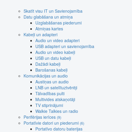
Skatīt visu IT un Savienojamība
Datu glabāšana un atmiņa
Uzglabāšanas piederumi
Atmiņas kartes
Kabeļi un adapteri
Audio un video adapteri
USB adapteri un savienojamība
Audio un video kabeļi
USB un datu kabeļi
Dažādi kabeļi
Barošanas kabeļi
Komunikācijas un audio
Austiņas un audio
LNB un satelītuztvērēji
Tālvadības pulti
Multivides atskaņotāji
TV stiprinājumi
Walkie Talkies un radio
Perifērijas ierīces
(9)
Portatīvie datori un piederumi
(6)
Portatīvo datoru baterijas