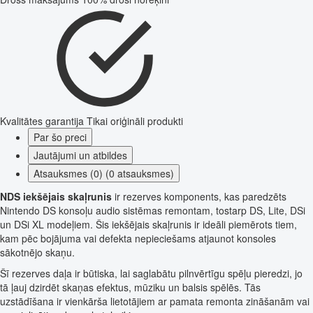
Kvalitātes garantija
Tikai oriģināli produkti
Par šo preci
Jautājumi un atbildes
Atsauksmes (0) (0 atsauksmes)
NDS iekšējais skaļrunis
ir rezerves komponents, kas paredzēts
Nintendo DS konsoļu audio sistēmas remontam, tostarp DS, Lite, DSi
un DSi XL modeļiem. Šis iekšējais skaļrunis ir ideāli piemērots tiem,
kam pēc bojājuma vai defekta nepieciešams atjaunot konsoles
sākotnējo skaņu.
Šī rezerves daļa ir būtiska, lai saglabātu pilnvērtīgu spēļu pieredzi, jo
tā ļauj dzirdēt skaņas efektus, mūziku un balsis spēlēs. Tās
uzstādīšana ir vienkārša lietotājiem ar pamata remonta zināšanām vai