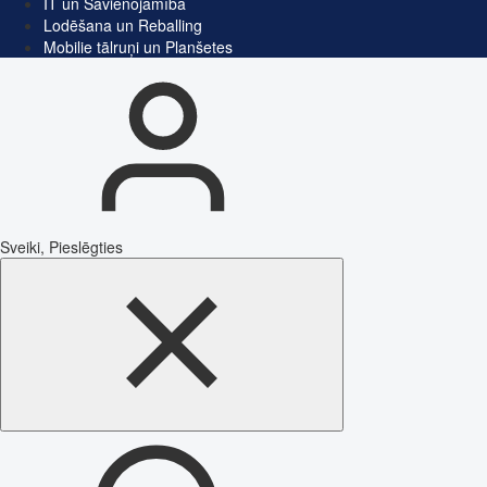
IT un Savienojamība
Lodēšana un Reballing
Mobilie tālruņi un Planšetes
Sveiki, Pieslēgties