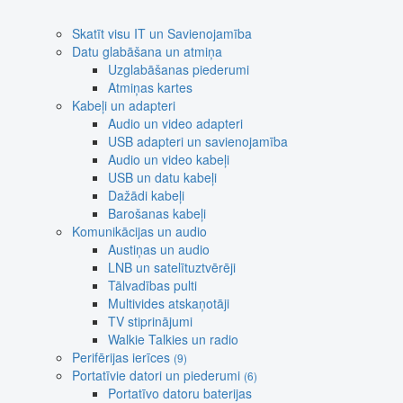
Skatīt visu IT un Savienojamība
Datu glabāšana un atmiņa
Uzglabāšanas piederumi
Atmiņas kartes
Kabeļi un adapteri
Audio un video adapteri
USB adapteri un savienojamība
Audio un video kabeļi
USB un datu kabeļi
Dažādi kabeļi
Barošanas kabeļi
Komunikācijas un audio
Austiņas un audio
LNB un satelītuztvērēji
Tālvadības pulti
Multivides atskaņotāji
TV stiprinājumi
Walkie Talkies un radio
Perifērijas ierīces
(9)
Portatīvie datori un piederumi
(6)
Portatīvo datoru baterijas