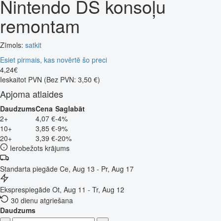
Nintendo DS konsoļu
remontam
Zīmols:
satkit
Esiet pirmais, kas novērtē šo preci
4
,
24
€
Ieskaitot PVN
(Bez PVN: 3,50 €)
Apjoma atlaides
Daudzums
Cena
Saglabāt
2+
4,07 €
-4%
10+
3,85 €
-9%
20+
3,39 €
-20%
Ierobežots krājums
Standarta piegāde
Ce, Aug 13 - Pr, Aug 17
Eksprespiegāde
Ot, Aug 11 - Tr, Aug 12
30 dienu atgriešana
Daudzums