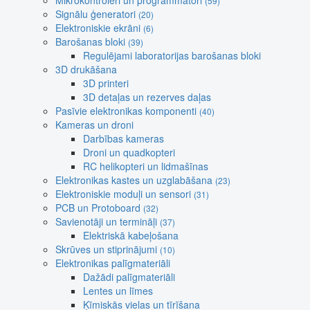
Mikrokontroleri un programmatori
(59)
Signālu ģeneratori
(20)
Elektroniskie ekrāni
(6)
Barošanas bloki
(39)
Regulējami laboratorijas barošanas bloki
3D drukāšana
3D printeri
3D detaļas un rezerves daļas
Pasīvie elektronikas komponenti
(40)
Kameras un droni
Darbības kameras
Droni un quadkopteri
RC helikopteri un lidmašīnas
Elektronikas kastes un uzglabāšana
(23)
Elektroniskie moduļi un sensori
(31)
PCB un Protoboard
(32)
Savienotāji un termināļi
(37)
Elektriskā kabeļošana
Skrūves un stiprinājumi
(10)
Elektronikas palīgmateriāli
Dažādi palīgmateriāli
Lentes un līmes
Ķīmiskās vielas un tīrīšana