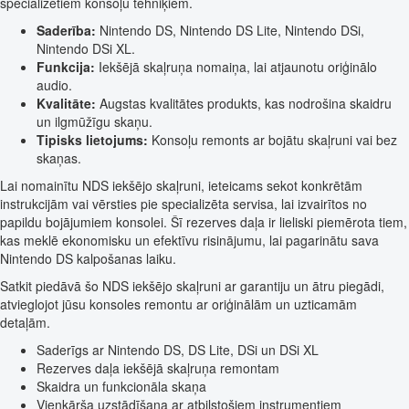
specializētiem konsoļu tehniķiem.
Saderība:
Nintendo DS, Nintendo DS Lite, Nintendo DSi,
Nintendo DSi XL.
Funkcija:
Iekšējā skaļruņa nomaiņa, lai atjaunotu oriģinālo
audio.
Kvalitāte:
Augstas kvalitātes produkts, kas nodrošina skaidru
un ilgmūžīgu skaņu.
Tipisks lietojums:
Konsoļu remonts ar bojātu skaļruni vai bez
skaņas.
Lai nomainītu NDS iekšējo skaļruni, ieteicams sekot konkrētām
instrukcijām vai vērsties pie specializēta servisa, lai izvairītos no
papildu bojājumiem konsolei. Šī rezerves daļa ir lieliski piemērota tiem,
kas meklē ekonomisku un efektīvu risinājumu, lai pagarinātu sava
Nintendo DS kalpošanas laiku.
Satkit piedāvā šo NDS iekšējo skaļruni ar garantiju un ātru piegādi,
atvieglojot jūsu konsoles remontu ar oriģinālām un uzticamām
detaļām.
Saderīgs ar Nintendo DS, DS Lite, DSi un DSi XL
Rezerves daļa iekšējā skaļruņa remontam
Skaidra un funkcionāla skaņa
Vienkārša uzstādīšana ar atbilstošiem instrumentiem