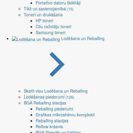
Portatīvo datoru lādētāji
Tīkli un savienojamība
(15)
Toneri un drukāšana
HP toneri
Citu ražotāju toneri
Samsung toneri
Lodēšana un Reballing
Skatīt visu Lodēšana un Reballing
Lodēšanas piederumi
(126)
BGA Reballing stacijas
Reballing piederumi
Grafikas mikroshēmu komplekti
Reballing stacijas
Reflow krāsnis
BGA Stencils un šabloni