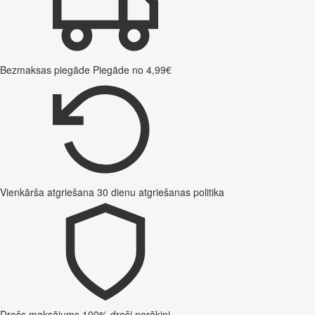
Bezmaksas piegāde
Piegāde no 4,99€
Vienkārša atgriešana
30 dienu atgriešanas politika
Drošs maksājums
100% droši norēķini