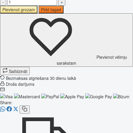
-
+
Pievienot grozam
Pirkt tagad
Pievienot vēlmju
sarakstam
Salīdzināt
Bezmaksas atgriešana 30 dienu laikā
Drošs darījums
Share: