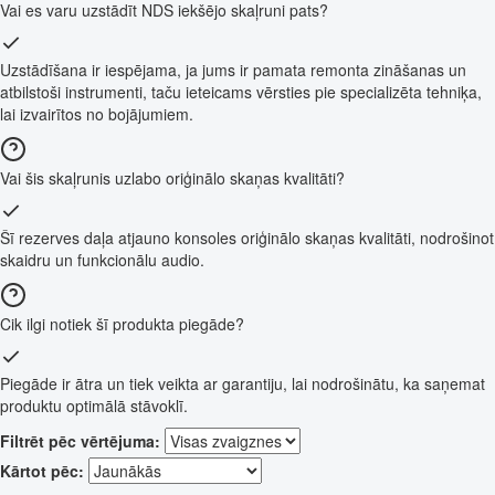
Vai es varu uzstādīt NDS iekšējo skaļruni pats?
Uzstādīšana ir iespējama, ja jums ir pamata remonta zināšanas un
atbilstoši instrumenti, taču ieteicams vērsties pie specializēta tehniķa,
lai izvairītos no bojājumiem.
Vai šis skaļrunis uzlabo oriģinālo skaņas kvalitāti?
Šī rezerves daļa atjauno konsoles oriģinālo skaņas kvalitāti, nodrošinot
skaidru un funkcionālu audio.
Cik ilgi notiek šī produkta piegāde?
Piegāde ir ātra un tiek veikta ar garantiju, lai nodrošinātu, ka saņemat
produktu optimālā stāvoklī.
Filtrēt pēc vērtējuma:
Kārtot pēc: