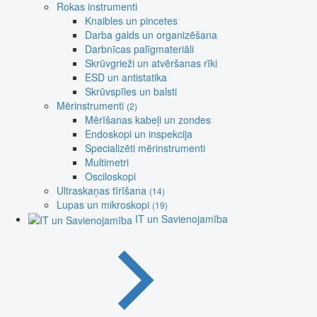
Rokas instrumenti
Knaibles un pincetes
Darba galds un organizēšana
Darbnīcas palīgmateriāli
Skrūvgrieži un atvēršanas rīki
ESD un antistatika
Skrūvspīles un balsti
Mērinstrumenti
(2)
Mērīšanas kabeļi un zondes
Endoskopi un inspekcija
Specializēti mērinstrumenti
Multimetri
Osciloskopi
Ultraskaņas tīrīšana
(14)
Lupas un mikroskopi
(19)
IT un Savienojamība