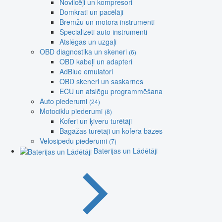
Novilcēji un kompresori
Domkrati un pacēlāji
Bremžu un motora instrumenti
Specializēti auto instrumenti
Atslēgas un uzgaļi
OBD diagnostika un skeneri
(6)
OBD kabeļi un adapteri
AdBlue emulatori
OBD skeneri un saskarnes
ECU un atslēgu programmēšana
Auto piederumi
(24)
Motociklu piederumi
(8)
Koferi un ķiveru turētāji
Bagāžas turētāji un kofera bāzes
Velosipēdu piederumi
(7)
Baterijas un Lādētāji