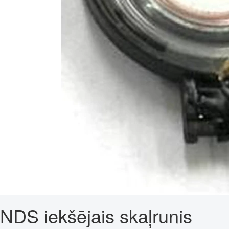
NDS iekšējais skaļrunis