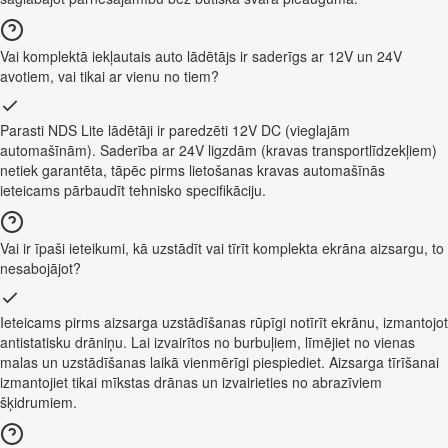
Vai komplektā iekļautais auto lādētājs ir saderīgs ar 12V un 24V
avotiem, vai tikai ar vienu no tiem?
Parasti NDS Lite lādētāji ir paredzēti 12V DC (vieglajām
automašīnām). Saderība ar 24V ligzdām (kravas transportlīdzekļiem)
netiek garantēta, tāpēc pirms lietošanas kravas automašīnās
ieteicams pārbaudīt tehnisko specifikāciju.
Vai ir īpaši ieteikumi, kā uzstādīt vai tīrīt komplekta ekrāna aizsargu, to
nesabojājot?
Ieteicams pirms aizsarga uzstādīšanas rūpīgi notīrīt ekrānu, izmantojot
antistatisku drāniņu. Lai izvairītos no burbuļiem, līmējiet no vienas
malas un uzstādīšanas laikā vienmērīgi piespiediet. Aizsarga tīrīšanai
izmantojiet tikai mīkstas drānas un izvairieties no abrazīviem
šķidrumiem.