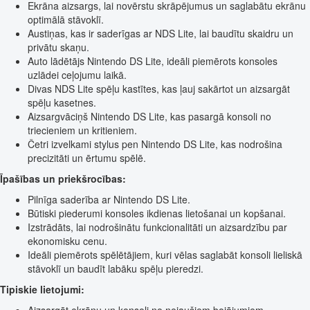
Ekrāna aizsargs, lai novērstu skrāpējumus un saglabātu ekrānu
optimālā stāvoklī.
Austiņas, kas ir saderīgas ar NDS Lite, lai baudītu skaidru un
privātu skaņu.
Auto lādētājs Nintendo DS Lite, ideāli piemērots konsoles
uzlādei ceļojumu laikā.
Divas NDS Lite spēļu kastītes, kas ļauj sakārtot un aizsargāt
spēļu kasetnes.
Aizsargvāciņš Nintendo DS Lite, kas pasargā konsoli no
triecieniem un kritieniem.
Četri izvelkami stylus pen Nintendo DS Lite, kas nodrošina
precizitāti un ērtumu spēlē.
Īpašības un priekšrocības:
Pilnīga saderība ar Nintendo DS Lite.
Būtiski piederumi konsoles ikdienas lietošanai un kopšanai.
Izstrādāts, lai nodrošinātu funkcionalitāti un aizsardzību par
ekonomisku cenu.
Ideāli piemērots spēlētājiem, kuri vēlas saglabāt konsoli lieliskā
stāvoklī un baudīt labāku spēļu pieredzi.
Tipiskie lietojumi: