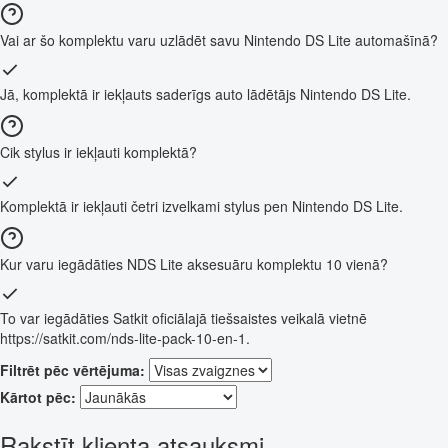
Vai ar šo komplektu varu uzlādēt savu Nintendo DS Lite automašīnā?
Jā, komplektā ir iekļauts saderīgs auto lādētājs Nintendo DS Lite.
Cik stylus ir iekļauti komplektā?
Komplektā ir iekļauti četri izvelkami stylus pen Nintendo DS Lite.
Kur varu iegādāties NDS Lite aksesuāru komplektu 10 vienā?
To var iegādāties Satkit oficiālajā tiešsaistes veikalā vietnē
https://satkit.com/nds-lite-pack-10-en-1.
Filtrēt pēc vērtējuma:
Kārtot pēc:
Rakstīt klienta atsauksmi