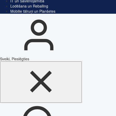
IT un Savienojamība
Lodēšana un Reballing
Mobilie tālruņi un Planšetes
Sveiki, Pieslēgties