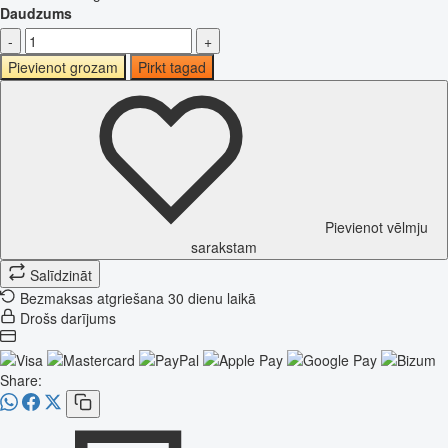
Daudzums
-
+
Pievienot grozam
Pirkt tagad
Pievienot vēlmju
sarakstam
Salīdzināt
Bezmaksas atgriešana 30 dienu laikā
Drošs darījums
Share: