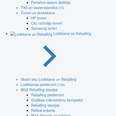
Portatīvo datoru lādētāji
Tīkli un savienojamība
(15)
Toneri un drukāšana
HP toneri
Citu ražotāju toneri
Samsung toneri
Lodēšana un Reballing
Skatīt visu Lodēšana un Reballing
Lodēšanas piederumi
(126)
BGA Reballing stacijas
Reballing piederumi
Grafikas mikroshēmu komplekti
Reballing stacijas
Reflow krāsnis
BGA Stencils un šabloni