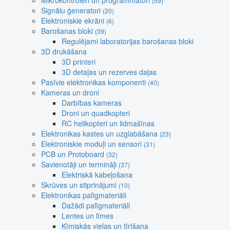
Mikrokontroleri un programmatori
(59)
Signālu ģeneratori
(20)
Elektroniskie ekrāni
(6)
Barošanas bloki
(39)
Regulējami laboratorijas barošanas bloki
3D drukāšana
3D printeri
3D detaļas un rezerves daļas
Pasīvie elektronikas komponenti
(40)
Kameras un droni
Darbības kameras
Droni un quadkopteri
RC helikopteri un lidmašīnas
Elektronikas kastes un uzglabāšana
(23)
Elektroniskie moduļi un sensori
(31)
PCB un Protoboard
(32)
Savienotāji un termināļi
(37)
Elektriskā kabeļošana
Skrūves un stiprinājumi
(10)
Elektronikas palīgmateriāli
Dažādi palīgmateriāli
Lentes un līmes
Ķīmiskās vielas un tīrīšana