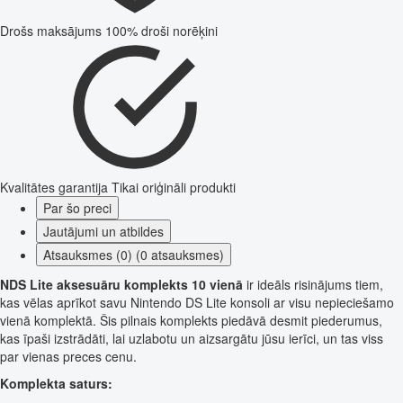
Drošs maksājums
100% droši norēķini
Kvalitātes garantija
Tikai oriģināli produkti
Par šo preci
Jautājumi un atbildes
Atsauksmes (0) (0 atsauksmes)
NDS Lite aksesuāru komplekts 10 vienā
ir ideāls risinājums tiem,
kas vēlas aprīkot savu Nintendo DS Lite konsoli ar visu nepieciešamo
vienā komplektā. Šis pilnais komplekts piedāvā desmit piederumus,
kas īpaši izstrādāti, lai uzlabotu un aizsargātu jūsu ierīci, un tas viss
par vienas preces cenu.
Komplekta saturs: