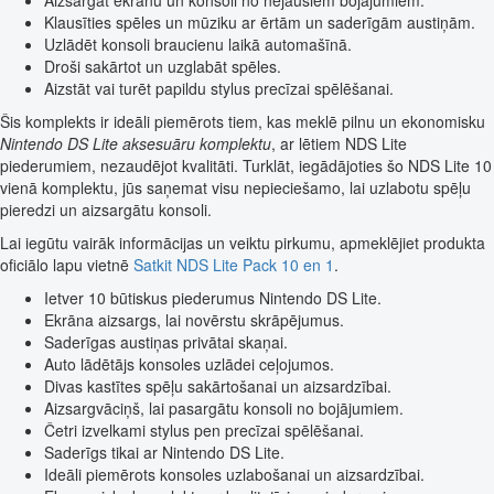
Aizsargāt ekrānu un konsoli no nejaušiem bojājumiem.
Klausīties spēles un mūziku ar ērtām un saderīgām austiņām.
Uzlādēt konsoli braucienu laikā automašīnā.
Droši sakārtot un uzglabāt spēles.
Aizstāt vai turēt papildu stylus precīzai spēlēšanai.
Šis komplekts ir ideāli piemērots tiem, kas meklē pilnu un ekonomisku
Nintendo DS Lite aksesuāru komplektu
, ar lētiem NDS Lite
piederumiem, nezaudējot kvalitāti. Turklāt, iegādājoties šo NDS Lite 10
vienā komplektu, jūs saņemat visu nepieciešamo, lai uzlabotu spēļu
pieredzi un aizsargātu konsoli.
Lai iegūtu vairāk informācijas un veiktu pirkumu, apmeklējiet produkta
oficiālo lapu vietnē
Satkit NDS Lite Pack 10 en 1
.
Ietver 10 būtiskus piederumus Nintendo DS Lite.
Ekrāna aizsargs, lai novērstu skrāpējumus.
Saderīgas austiņas privātai skaņai.
Auto lādētājs konsoles uzlādei ceļojumos.
Divas kastītes spēļu sakārtošanai un aizsardzībai.
Aizsargvāciņš, lai pasargātu konsoli no bojājumiem.
Četri izvelkami stylus pen precīzai spēlēšanai.
Saderīgs tikai ar Nintendo DS Lite.
Ideāli piemērots konsoles uzlabošanai un aizsardzībai.