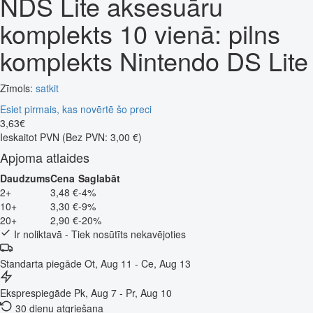
NDS Lite aksesuāru
komplekts 10 vienā: pilns
komplekts Nintendo DS Lite
Zīmols:
satkit
Esiet pirmais, kas novērtē šo preci
3
,
63
€
Ieskaitot PVN
(Bez PVN: 3,00 €)
Apjoma atlaides
Daudzums
Cena
Saglabāt
2+
3,48 €
-4%
10+
3,30 €
-9%
20+
2,90 €
-20%
Ir noliktavā - Tiek nosūtīts nekavējoties
Standarta piegāde
Ot, Aug 11 - Ce, Aug 13
Eksprespiegāde
Pk, Aug 7 - Pr, Aug 10
30 dienu atgriešana