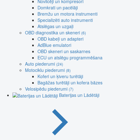
Novilcēji un kompresori
Domkrati un pacēlāji
Bremžu un motora instrumenti
Specializēti auto instrumenti
Atslēgas un uzgaļi
OBD diagnostika un skeneri
(6)
OBD kabeļi un adapteri
AdBlue emulatori
OBD skeneri un saskarnes
ECU un atslēgu programmēšana
Auto piederumi
(24)
Motociklu piederumi
(8)
Koferi un ķiveru turētāji
Bagāžas turētāji un kofera bāzes
Velosipēdu piederumi
(7)
Baterijas un Lādētāji