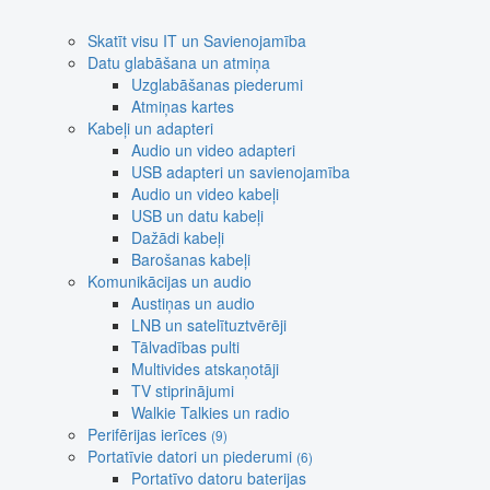
Skatīt visu IT un Savienojamība
Datu glabāšana un atmiņa
Uzglabāšanas piederumi
Atmiņas kartes
Kabeļi un adapteri
Audio un video adapteri
USB adapteri un savienojamība
Audio un video kabeļi
USB un datu kabeļi
Dažādi kabeļi
Barošanas kabeļi
Komunikācijas un audio
Austiņas un audio
LNB un satelītuztvērēji
Tālvadības pulti
Multivides atskaņotāji
TV stiprinājumi
Walkie Talkies un radio
Perifērijas ierīces
(9)
Portatīvie datori un piederumi
(6)
Portatīvo datoru baterijas