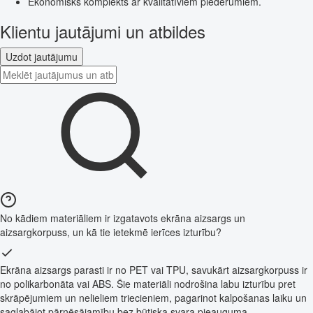
Ekonomisks komplekts ar kvalitatīviem piederumiem.
Klientu jautājumi un atbildes
Uzdot jautājumu
No kādiem materiāliem ir izgatavots ekrāna aizsargs un
aizsargkorpuss, un kā tie ietekmē ierīces izturību?
Ekrāna aizsargs parasti ir no PET vai TPU, savukārt aizsargkorpuss ir
no polikarbonāta vai ABS. Šie materiāli nodrošina labu izturību pret
skrāpējumiem un nelieliem triecieniem, pagarinot kalpošanas laiku un
saglabājot pārnēsājamību bez būtiska svara pieauguma.