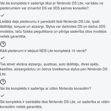
Vai šis komplekts ir saderīgs tikai ar Nintendo DS Lite, vai kādu no
piederumiem var izmantot DS vai 3DS saimes konsolēs?
Lielākā daļa piederumu ir paredzēti tieši Nintendo DS Lite, īpaši
lādētājs, korpusi un aizsargi. Stylus var darboties DS un dažos 3DS
modeļos, taču fiziska piegulēšana un pilnīga saderība citos modeļos
netiek garantēta.
Kādi piederumi ir iekļauti NDS Lite komplektā 10 vienā?
Tas ietver ekrāna aizsargu, austiņas, auto lādētāju, divas spēļu
kastītes, aizsargvāciņu un četrus izvelkamus stylus pen Nintendo DS
Lite.
Vai šis komplekts ir saderīgs ar citām Nintendo konsolēm?
Šis komplekts ir izstrādāts tikai Nintendo DS Lite, un saderība ar citām
konsolēm netiek garantēta.