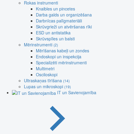
Rokas instrumenti
Knaibles un pincetes
Darba galds un organizēšana
Darbnīcas palīgmateriāli
Skrūvgrieži un atvēršanas rīki
ESD un antistatika
Skrūvspīles un balsti
Mērinstrumenti
(2)
Mērīšanas kabeļi un zondes
Endoskopi un inspekcija
Specializēti mērinstrumenti
Multimetri
Osciloskopi
Ultraskaņas tīrīšana
(14)
Lupas un mikroskopi
(19)
IT un Savienojamība