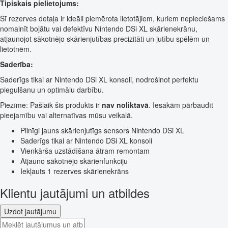
Tipiskais pielietojums:
Šī rezerves detaļa ir ideāli piemērota lietotājiem, kuriem nepieciešams
nomainīt bojātu vai defektīvu Nintendo DSi XL skārienekrānu,
atjaunojot sākotnējo skārienjutības precizitāti un jutību spēlēm un
lietotnēm.
Saderība:
Saderīgs tikai ar Nintendo DSi XL konsoli, nodrošinot perfektu
piegulšanu un optimālu darbību.
Piezīme: Pašlaik šis produkts ir
nav noliktavā
. Iesakām pārbaudīt
pieejamību vai alternatīvas mūsu veikalā.
Pilnīgi jauns skārienjutīgs sensors Nintendo DSi XL
Saderīgs tikai ar Nintendo DSi XL konsoli
Vienkārša uzstādīšana ātram remontam
Atjauno sākotnējo skārienfunkciju
Iekļauts 1 rezerves skārienekrāns
Klientu jautājumi un atbildes
Uzdot jautājumu