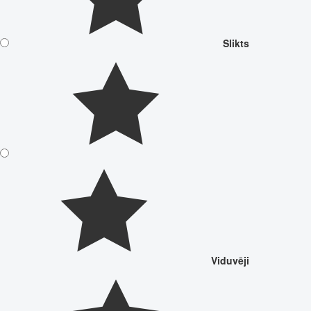
Slikts
Viduvēji