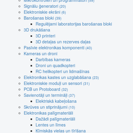
Mikrokontroleri un programmatori
(59)
Signālu ģeneratori
(20)
Elektroniskie ekrāni
(6)
Barošanas bloki
(39)
Regulējami laboratorijas barošanas bloki
3D drukāšana
3D printeri
3D detaļas un rezerves daļas
Pasīvie elektronikas komponenti
(40)
Kameras un droni
Darbības kameras
Droni un quadkopteri
RC helikopteri un lidmašīnas
Elektronikas kastes un uzglabāšana
(23)
Elektroniskie moduļi un sensori
(31)
PCB un Protoboard
(32)
Savienotāji un termināļi
(37)
Elektriskā kabeļošana
Skrūves un stiprinājumi
(10)
Elektronikas palīgmateriāli
Dažādi palīgmateriāli
Lentes un līmes
Ķīmiskās vielas un tīrīšana