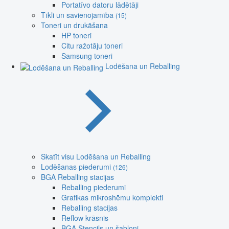
Portatīvo datoru lādētāji
Tīkli un savienojamība
(15)
Toneri un drukāšana
HP toneri
Citu ražotāju toneri
Samsung toneri
Lodēšana un Reballing
Skatīt visu Lodēšana un Reballing
Lodēšanas piederumi
(126)
BGA Reballing stacijas
Reballing piederumi
Grafikas mikroshēmu komplekti
Reballing stacijas
Reflow krāsnis
BGA Stencils un šabloni