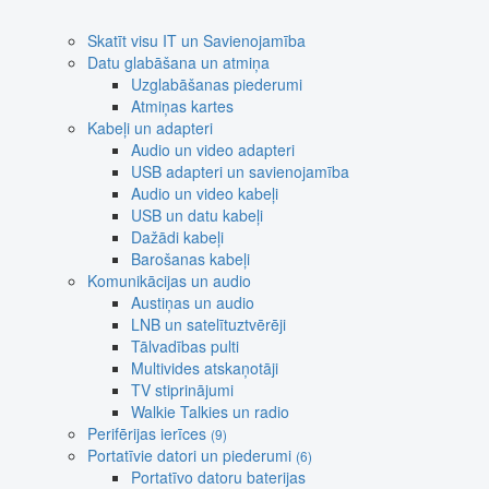
Skatīt visu IT un Savienojamība
Datu glabāšana un atmiņa
Uzglabāšanas piederumi
Atmiņas kartes
Kabeļi un adapteri
Audio un video adapteri
USB adapteri un savienojamība
Audio un video kabeļi
USB un datu kabeļi
Dažādi kabeļi
Barošanas kabeļi
Komunikācijas un audio
Austiņas un audio
LNB un satelītuztvērēji
Tālvadības pulti
Multivides atskaņotāji
TV stiprinājumi
Walkie Talkies un radio
Perifērijas ierīces
(9)
Portatīvie datori un piederumi
(6)
Portatīvo datoru baterijas