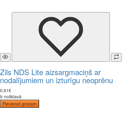
Zils NDS Lite aizsargmaciņš ar
nodalījumiem un izturīgu neoprēnu
0
,
61
€
Ir noliktavā
Pievienot grozam