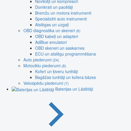
Novilcēji un kompresori
Domkrati un pacēlāji
Bremžu un motora instrumenti
Specializēti auto instrumenti
Atslēgas un uzgaļi
OBD diagnostika un skeneri
(6)
OBD kabeļi un adapteri
AdBlue emulatori
OBD skeneri un saskarnes
ECU un atslēgu programmēšana
Auto piederumi
(24)
Motociklu piederumi
(8)
Koferi un ķiveru turētāji
Bagāžas turētāji un kofera bāzes
Velosipēdu piederumi
(7)
Baterijas un Lādētāji