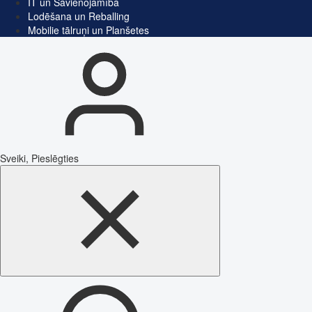
IT un Savienojamība
Lodēšana un Reballing
Mobilie tālruņi un Planšetes
Sveiki, Pieslēgties