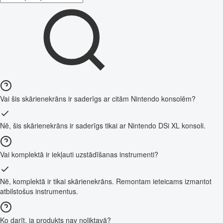
Vai šis skārienekrāns ir saderīgs ar citām Nintendo konsolēm?
Nē, šis skārienekrāns ir saderīgs tikai ar Nintendo DSi XL konsoli.
Vai komplektā ir iekļauti uzstādīšanas instrumenti?
Nē, komplektā ir tikai skārienekrāns. Remontam ieteicams izmantot
atbilstošus instrumentus.
Ko darīt, ja produkts nav noliktavā?