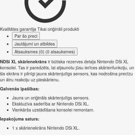
Kvalitātes garantija
Tikai oriģināli produkti
Par šo preci
Jautājumi un atbildes
Atsauksmes (0) (0 atsauksmes)
NDSi XL skārienekrāns
ir būtiska rezerves detaļa Nintendo DSi XL
konsolei. Tas ir paredzēts, lai atjaunotu jūsu ierīces skārienfunkciju, un
šis ekrāns ir pilnīgi jauns skārienjutīgs sensors, kas nodrošina precīzu
un ātru reakciju uz pieskārienu.
Galvenās īpašības:
Jauns un oriģināls skārienjutīgs sensors.
Ekskluzīva saderība ar Nintendo DSi XL.
Vienkārša uzstādīšana konsolei remontam.
Iepakojuma saturs:
1 x skārienekrāns Nintendo DSi XL.