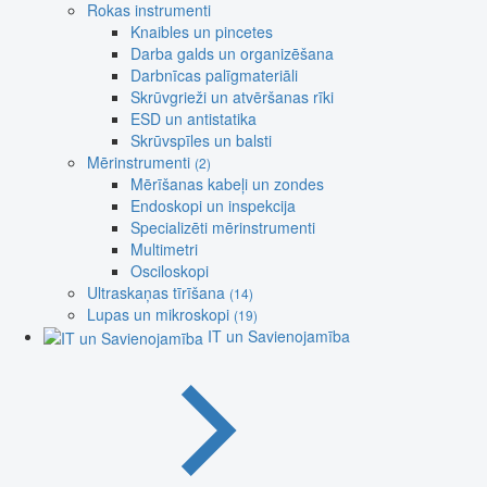
Rokas instrumenti
Knaibles un pincetes
Darba galds un organizēšana
Darbnīcas palīgmateriāli
Skrūvgrieži un atvēršanas rīki
ESD un antistatika
Skrūvspīles un balsti
Mērinstrumenti
(2)
Mērīšanas kabeļi un zondes
Endoskopi un inspekcija
Specializēti mērinstrumenti
Multimetri
Osciloskopi
Ultraskaņas tīrīšana
(14)
Lupas un mikroskopi
(19)
IT un Savienojamība