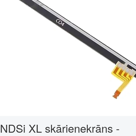
NDSi XL skārienekrāns -