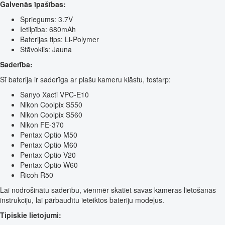
Galvenās īpašības:
Spriegums: 3.7V
Ietilpība: 680mAh
Baterijas tips: Li-Polymer
Stāvoklis: Jauna
Saderība:
Šī baterija ir saderīga ar plašu kameru klāstu, tostarp:
Sanyo Xacti VPC-E10
Nikon Coolpix S550
Nikon Coolpix S560
Nikon FE-370
Pentax Optio M50
Pentax Optio M60
Pentax Optio V20
Pentax Optio W60
Ricoh R50
Lai nodrošinātu saderību, vienmēr skatiet savas kameras lietošanas
instrukciju, lai pārbaudītu ieteiktos bateriju modeļus.
Tipiskie lietojumi: