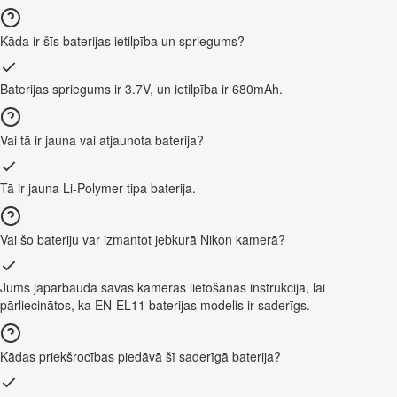
Kāda ir šīs baterijas ietilpība un spriegums?
Baterijas spriegums ir 3.7V, un ietilpība ir 680mAh.
Vai tā ir jauna vai atjaunota baterija?
Tā ir jauna Li-Polymer tipa baterija.
Vai šo bateriju var izmantot jebkurā Nikon kamerā?
Jums jāpārbauda savas kameras lietošanas instrukcija, lai
pārliecinātos, ka EN-EL11 baterijas modelis ir saderīgs.
Kādas priekšrocības piedāvā šī saderīgā baterija?