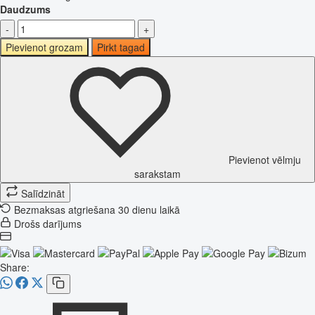
Daudzums
-
+
Pievienot grozam
Pirkt tagad
Pievienot vēlmju
sarakstam
Salīdzināt
Bezmaksas atgriešana 30 dienu laikā
Drošs darījums
Share: