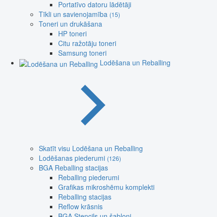
Portatīvo datoru lādētāji
Tīkli un savienojamība
(15)
Toneri un drukāšana
HP toneri
Citu ražotāju toneri
Samsung toneri
Lodēšana un Reballing
Skatīt visu Lodēšana un Reballing
Lodēšanas piederumi
(126)
BGA Reballing stacijas
Reballing piederumi
Grafikas mikroshēmu komplekti
Reballing stacijas
Reflow krāsnis
BGA Stencils un šabloni