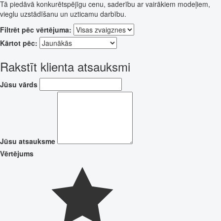
Tā piedāvā konkurētspējīgu cenu, saderību ar vairākiem modeļiem,
vieglu uzstādīšanu un uzticamu darbību.
Filtrēt pēc vērtējuma:
Kārtot pēc:
Rakstīt klienta atsauksmi
Jūsu vārds
Jūsu atsauksme
Vērtējums