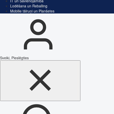
IT un Savienojamība
Lodēšana un Reballing
Mobilie tālruņi un Planšetes
Sveiki, Pieslēgties