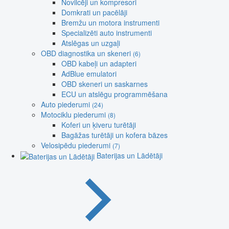
Novilcēji un kompresori
Domkrati un pacēlāji
Bremžu un motora instrumenti
Specializēti auto instrumenti
Atslēgas un uzgaļi
OBD diagnostika un skeneri
(6)
OBD kabeļi un adapteri
AdBlue emulatori
OBD skeneri un saskarnes
ECU un atslēgu programmēšana
Auto piederumi
(24)
Motociklu piederumi
(8)
Koferi un ķiveru turētāji
Bagāžas turētāji un kofera bāzes
Velosipēdu piederumi
(7)
Baterijas un Lādētāji