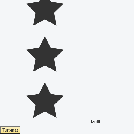
Izcili
Turpināt