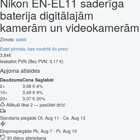
Nikon EN-EL11 saderīga
baterija digitālajām
kamerām un videokamerām
Zīmols:
satkit
Esiet pirmais, kas novērtē šo preci
3
,
84
€
Ieskaitot PVN
(Bez PVN: 3,17 €)
Apjoma atlaides
Daudzums
Cena
Saglabāt
2+
3,68 €
-4%
10+
3,49 €
-9%
20+
3,07 €
-20%
Atlikuši tikai 2 — pasūtiet drīz!
Standarta piegāde
Ot, Aug 11 - Ce, Aug 13
Eksprespiegāde
Pk, Aug 7 - Pr, Aug 10
30 dienu atgriešana