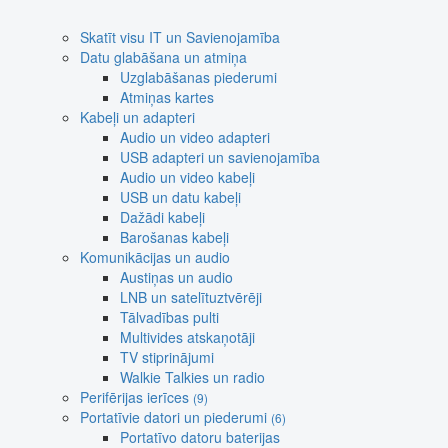
Skatīt visu IT un Savienojamība
Datu glabāšana un atmiņa
Uzglabāšanas piederumi
Atmiņas kartes
Kabeļi un adapteri
Audio un video adapteri
USB adapteri un savienojamība
Audio un video kabeļi
USB un datu kabeļi
Dažādi kabeļi
Barošanas kabeļi
Komunikācijas un audio
Austiņas un audio
LNB un satelītuztvērēji
Tālvadības pulti
Multivides atskaņotāji
TV stiprinājumi
Walkie Talkies un radio
Perifērijas ierīces
(9)
Portatīvie datori un piederumi
(6)
Portatīvo datoru baterijas