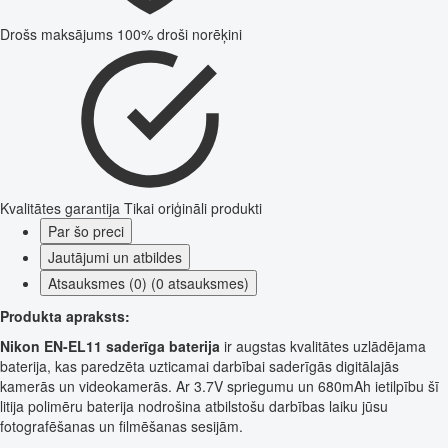
Drošs maksājums
100% droši norēķini
Kvalitātes garantija
Tikai oriģināli produkti
Par šo preci
Jautājumi un atbildes
Atsauksmes (0) (0 atsauksmes)
Produkta apraksts:
Nikon EN-EL11 saderīga baterija
ir augstas kvalitātes uzlādējama
baterija, kas paredzēta uzticamai darbībai saderīgās digitālajās
kamerās un videokamerās. Ar 3.7V spriegumu un 680mAh ietilpību šī
litija polimēru baterija nodrošina atbilstošu darbības laiku jūsu
fotografēšanas un filmēšanas sesijām.