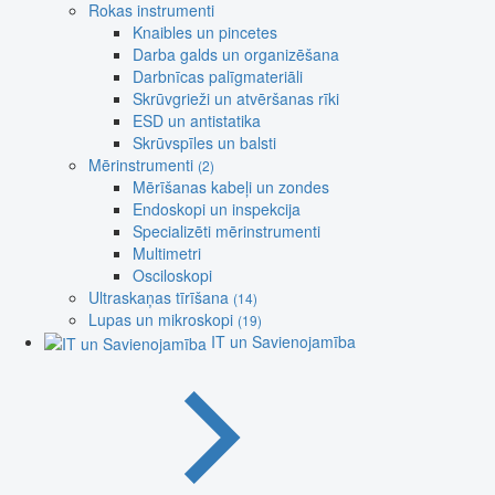
Rokas instrumenti
Knaibles un pincetes
Darba galds un organizēšana
Darbnīcas palīgmateriāli
Skrūvgrieži un atvēršanas rīki
ESD un antistatika
Skrūvspīles un balsti
Mērinstrumenti
(2)
Mērīšanas kabeļi un zondes
Endoskopi un inspekcija
Specializēti mērinstrumenti
Multimetri
Osciloskopi
Ultraskaņas tīrīšana
(14)
Lupas un mikroskopi
(19)
IT un Savienojamība