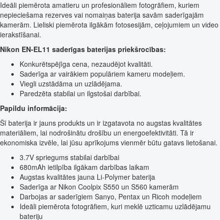
Ideāli piemērota amatieru un profesionāliem fotogrāfiem, kuriem
nepieciešama rezerves vai nomaiņas baterija savām saderīgajām
kamerām. Lieliski piemērota ilgākām fotosesijām, ceļojumiem un video
ierakstīšanai.
Nikon EN-EL11 saderīgas baterijas priekšrocības:
Konkurētspējīga cena, nezaudējot kvalitāti.
Saderīga ar vairākiem populāriem kameru modeļiem.
Viegli uzstādāma un uzlādējama.
Paredzēta stabilai un ilgstošai darbībai.
Papildu informācija:
Šī baterija ir jauns produkts un ir izgatavota no augstas kvalitātes
materiāliem, lai nodrošinātu drošību un energoefektivitāti. Tā ir
ekonomiska izvēle, lai jūsu aprīkojums vienmēr būtu gatavs lietošanai.
3.7V spriegums stabilai darbībai
680mAh ietilpība ilgākam darbības laikam
Augstas kvalitātes jauna Li-Polymer baterija
Saderīga ar Nikon Coolpix S550 un S560 kamerām
Darbojas ar saderīgiem Sanyo, Pentax un Ricoh modeļiem
Ideāli piemērota fotogrāfiem, kuri meklē uzticamu uzlādējamu
bateriju