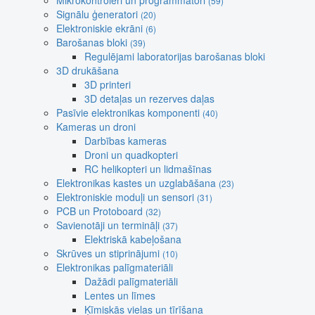
Mikrokontroleri un programmatori
(59)
Signālu ģeneratori
(20)
Elektroniskie ekrāni
(6)
Barošanas bloki
(39)
Regulējami laboratorijas barošanas bloki
3D drukāšana
3D printeri
3D detaļas un rezerves daļas
Pasīvie elektronikas komponenti
(40)
Kameras un droni
Darbības kameras
Droni un quadkopteri
RC helikopteri un lidmašīnas
Elektronikas kastes un uzglabāšana
(23)
Elektroniskie moduļi un sensori
(31)
PCB un Protoboard
(32)
Savienotāji un termināļi
(37)
Elektriskā kabeļošana
Skrūves un stiprinājumi
(10)
Elektronikas palīgmateriāli
Dažādi palīgmateriāli
Lentes un līmes
Ķīmiskās vielas un tīrīšana