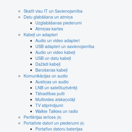
Skatīt visu IT un Savienojamība
Datu glabāšana un atmiņa
Uzglabāšanas piederumi
Atmiņas kartes
Kabeļi un adapteri
Audio un video adapteri
USB adapteri un savienojamība
Audio un video kabeļi
USB un datu kabeļi
Dažādi kabeļi
Barošanas kabeļi
Komunikācijas un audio
Austiņas un audio
LNB un satelītuztvērēji
Tālvadības pulti
Multivides atskaņotāji
TV stiprinājumi
Walkie Talkies un radio
Perifērijas ierīces
(9)
Portatīvie datori un piederumi
(6)
Portatīvo datoru baterijas