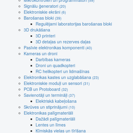
Mikrokontroleri un programmatori
(59)
Signālu ģeneratori
(20)
Elektroniskie ekrāni
(6)
Barošanas bloki
(39)
Regulējami laboratorijas barošanas bloki
3D drukāšana
3D printeri
3D detaļas un rezerves daļas
Pasīvie elektronikas komponenti
(40)
Kameras un droni
Darbības kameras
Droni un quadkopteri
RC helikopteri un lidmašīnas
Elektronikas kastes un uzglabāšana
(23)
Elektroniskie moduļi un sensori
(31)
PCB un Protoboard
(32)
Savienotāji un termināļi
(37)
Elektriskā kabeļošana
Skrūves un stiprinājumi
(10)
Elektronikas palīgmateriāli
Dažādi palīgmateriāli
Lentes un līmes
Ķīmiskās vielas un tīrīšana