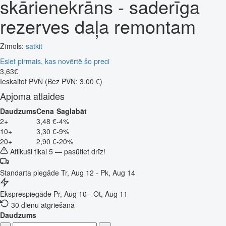
skārienekrāns - saderīga
rezerves daļa remontam
Zīmols:
satkit
Esiet pirmais, kas novērtē šo preci
3
,
63
€
Ieskaitot PVN
(Bez PVN: 3,00 €)
Apjoma atlaides
Daudzums
Cena
Saglabāt
2+
3,48 €
-4%
10+
3,30 €
-9%
20+
2,90 €
-20%
Atlikuši tikai 5 — pasūtiet drīz!
Standarta piegāde
Tr, Aug 12 - Pk, Aug 14
Eksprespiegāde
Pr, Aug 10 - Ot, Aug 11
30 dienu atgriešana
Daudzums