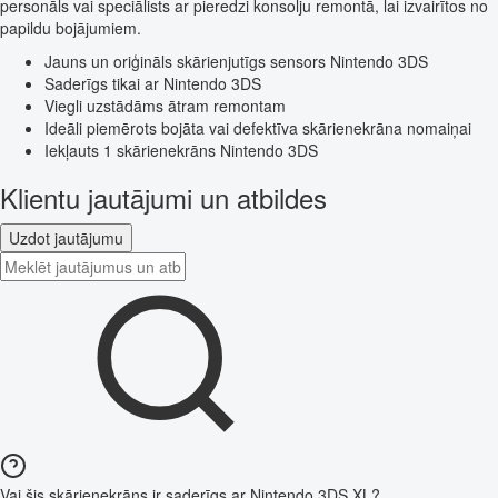
personāls vai speciālists ar pieredzi konsolju remontā, lai izvairītos no
papildu bojājumiem.
Jauns un oriģināls skārienjutīgs sensors Nintendo 3DS
Saderīgs tikai ar Nintendo 3DS
Viegli uzstādāms ātram remontam
Ideāli piemērots bojāta vai defektīva skārienekrāna nomaiņai
Iekļauts 1 skārienekrāns Nintendo 3DS
Klientu jautājumi un atbildes
Uzdot jautājumu
Vai šis skārienekrāns ir saderīgs ar Nintendo 3DS XL?