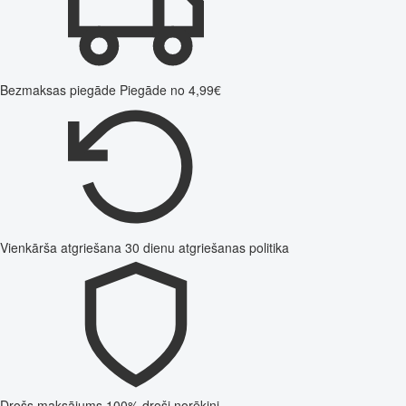
Bezmaksas piegāde
Piegāde no 4,99€
Vienkārša atgriešana
30 dienu atgriešanas politika
Drošs maksājums
100% droši norēķini