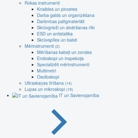
Rokas instrumenti
Knaibles un pincetes
Darba galds un organizēšana
Darbnīcas palīgmateriāli
Skrūvgrieži un atvēršanas rīki
ESD un antistatika
Skrūvspīles un balsti
Mērinstrumenti
(2)
Mērīšanas kabeļi un zondes
Endoskopi un inspekcija
Specializēti mērinstrumenti
Multimetri
Osciloskopi
Ultraskaņas tīrīšana
(14)
Lupas un mikroskopi
(19)
IT un Savienojamība