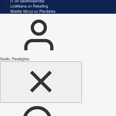
IT un Savienojamība
Lodēšana un Reballing
Mobilie tālruņi un Planšetes
Sveiki, Pieslēgties