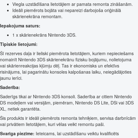
Viegla uzstādīšana lietotājiem ar pamata remonta zināšanām.
Ideāli piemērots bojāta vai nepareizi darbojoša oriģinālā
skārienekrāna remontam.
Iepakojuma saturs:
1 x skārienekrāns Nintendo 3DS.
Tipiskie lietojumi:
Šī rezerves daļa ir lieliski piemērota lietotājiem, kuriem nepieciešams
nomainīt Nintendo 3DS skārienekrānu fizisku bojājumu, nolietojuma
vai skārienreakcijas kļūmju dēļ. Tas ir ekonomisks un efektīvs
risinājums, lai pagarinātu konsoles kalpošanas laiku, neiegādājoties
jaunu ierīci.
Saderība:
Saderīgs tikai ar Nintendo 3DS konsoli. Saderība ar citiem Nintendo
DS modeļiem vai versijām, piemēram, Nintendo DS Lite, DSi vai 3DS
XL, netiek garantēta.
Šis produkts ir ideāli piemērots remonta tehniķiem, servisa darbnīcām
vai privātiem lietotājiem, kuri vēlas veikt remontu paši.
Svarīga piezīme:
Ieteicams, lai uzstādīšanu veiktu kvalificēts