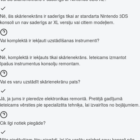
Nē, šis skārienekrāns ir saderīgs tikai ar standarta Nintendo 3DS
konsoli un nav saderīgs ar XL versiju vai citiem modeļiem.
Vai komplektā ir iekļauti uzstādīšanas instrumenti?
Nē, komplektā ir iekļauts tikai skārienekrāns. Ieteicams izmantot
īpašus instrumentus konsolju remontam.
Vai es varu uzstādīt skārienekrānu pats?
Jā, ja jums ir pieredze elektronikas remontā. Pretējā gadījumā
ieteicams vērsties pie specializēta tehniķa, lai izvairītos no bojājumiem.
Cik ilgi notiek piegāde?
Mēs piedāvājam ātru piegādi, lai jūs varētu salabot savu konsoli pēc