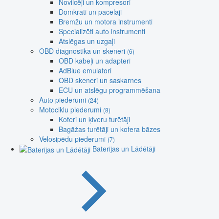
Novilcēji un kompresori
Domkrati un pacēlāji
Bremžu un motora instrumenti
Specializēti auto instrumenti
Atslēgas un uzgaļi
OBD diagnostika un skeneri
(6)
OBD kabeļi un adapteri
AdBlue emulatori
OBD skeneri un saskarnes
ECU un atslēgu programmēšana
Auto piederumi
(24)
Motociklu piederumi
(8)
Koferi un ķiveru turētāji
Bagāžas turētāji un kofera bāzes
Velosipēdu piederumi
(7)
Baterijas un Lādētāji