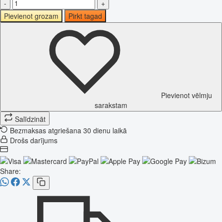
-
+
Pievienot grozam
Pirkt tagad
Pievienot vēlmju
sarakstam
Salīdzināt
Bezmaksas atgriešana 30 dienu laikā
Drošs darījums
Share: