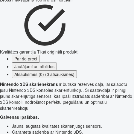
Kvalitātes garantija
Tikai oriģināli produkti
Par šo preci
Jautājumi un atbildes
Atsauksmes (0) (0 atsauksmes)
Nintendo 3DS skārienekrāns
ir būtiska rezerves daļa, lai salabotu
jūsu Nintendo 3DS konsoles skārienfunkciju. Šī sastāvdaļa ir pilnīgi
jauns skārienjutīgs sensors, kas īpaši izstrādāts saderībai ar Nintendo
3DS konsoli, nodrošinot perfektu piegulšanu un optimālu
skārienreakciju.
Galvenās īpašības:
Jauns, augstas kvalitātes skārienjutīgs sensors.
Garantēta saderība ar Nintendo 3DS.