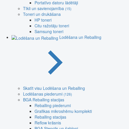
Portatīvo datoru lādētāji
Tīkli un savienojamība
(15)
Toneri un drukāšana
HP toneri
Citu ražotāju toneri
Samsung toneri
Lodēšana un Reballing
Skatīt visu Lodēšana un Reballing
Lodēšanas piederumi
(126)
BGA Reballing stacijas
Reballing piederumi
Grafikas mikroshēmu komplekti
Reballing stacijas
Reflow krāsnis
BGA Stencils un šabloni