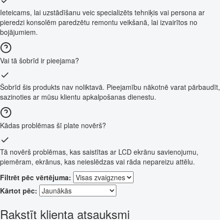
Ieteicams, lai uzstādīšanu veic specializēts tehniķis vai persona ar
pieredzi konsolēm paredzētu remontu veikšanā, lai izvairītos no
bojājumiem.
Vai tā šobrīd ir pieejama?
Šobrīd šis produkts nav noliktavā. Pieejamību nākotnē varat pārbaudīt,
sazinoties ar mūsu klientu apkalpošanas dienestu.
Kādas problēmas šī plate novērš?
Tā novērš problēmas, kas saistītas ar LCD ekrānu savienojumu,
piemēram, ekrānus, kas neieslēdzas vai rāda nepareizu attēlu.
Filtrēt pēc vērtējuma:
Kārtot pēc:
Rakstīt klienta atsauksmi