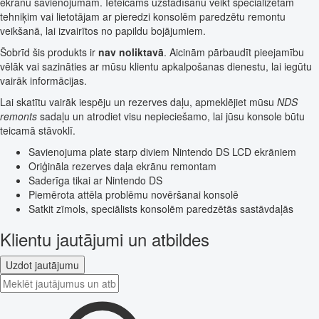
ekrānu savienojumam. Ieteicams uzstādīšanu veikt specializētam
tehniķim vai lietotājam ar pieredzi konsolēm paredzētu remontu
veikšanā, lai izvairītos no papildu bojājumiem.
Šobrīd šis produkts ir
nav noliktavā
. Aicinām pārbaudīt pieejamību
vēlāk vai sazināties ar mūsu klientu apkalpošanas dienestu, lai iegūtu
vairāk informācijas.
Lai skatītu vairāk iespēju un rezerves daļu, apmeklējiet mūsu
NDS
remonts
sadaļu un atrodiet visu nepieciešamo, lai jūsu konsole būtu
teicamā stāvoklī.
Savienojuma plate starp diviem Nintendo DS LCD ekrāniem
Oriģināla rezerves daļa ekrānu remontam
Saderīga tikai ar Nintendo DS
Piemērota attēla problēmu novēršanai konsolē
Satkit zīmols, speciālists konsolēm paredzētās sastāvdaļās
Klientu jautājumi un atbildes
Uzdot jautājumu