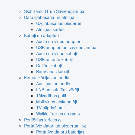
Skatīt visu IT un Savienojamība
Datu glabāšana un atmiņa
Uzglabāšanas piederumi
Atmiņas kartes
Kabeļi un adapteri
Audio un video adapteri
USB adapteri un savienojamība
Audio un video kabeļi
USB un datu kabeļi
Dažādi kabeļi
Barošanas kabeļi
Komunikācijas un audio
Austiņas un audio
LNB un satelītuztvērēji
Tālvadības pulti
Multivides atskaņotāji
TV stiprinājumi
Walkie Talkies un radio
Perifērijas ierīces
(9)
Portatīvie datori un piederumi
(6)
Portatīvo datoru baterijas