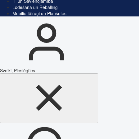
IT un Savienojamība
Lodēšana un Reballing
Mobilie tālruņi un Planšetes
Sveiki, Pieslēgties