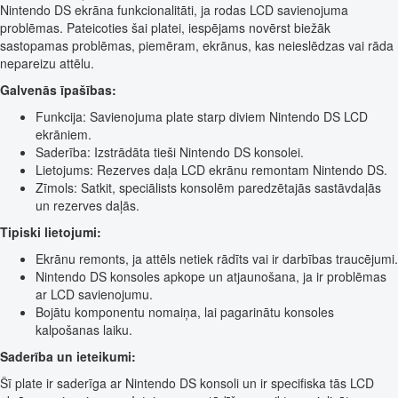
Nintendo DS ekrāna funkcionalitāti, ja rodas LCD savienojuma
problēmas. Pateicoties šai platei, iespējams novērst biežāk
sastopamas problēmas, piemēram, ekrānus, kas neieslēdzas vai rāda
nepareizu attēlu.
Galvenās īpašības:
Funkcija: Savienojuma plate starp diviem Nintendo DS LCD
ekrāniem.
Saderība: Izstrādāta tieši Nintendo DS konsolei.
Lietojums: Rezerves daļa LCD ekrānu remontam Nintendo DS.
Zīmols: Satkit, speciālists konsolēm paredzētajās sastāvdaļās
un rezerves daļās.
Tipiski lietojumi:
Ekrānu remonts, ja attēls netiek rādīts vai ir darbības traucējumi.
Nintendo DS konsoles apkope un atjaunošana, ja ir problēmas
ar LCD savienojumu.
Bojātu komponentu nomaiņa, lai pagarinātu konsoles
kalpošanas laiku.
Saderība un ieteikumi:
Šī plate ir saderīga ar Nintendo DS konsoli un ir specifiska tās LCD