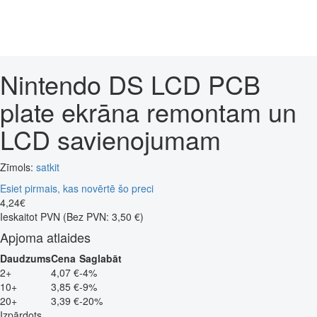
Nintendo DS LCD PCB
plate ekrāna remontam un
LCD savienojumam
Zīmols:
satkit
Esiet pirmais, kas novērtē šo preci
4
,
24
€
Ieskaitot PVN
(Bez PVN: 3,50 €)
Apjoma atlaides
Daudzums
Cena
Saglabāt
2+
4,07 €
-4%
10+
3,85 €
-9%
20+
3,39 €
-20%
Izpārdots