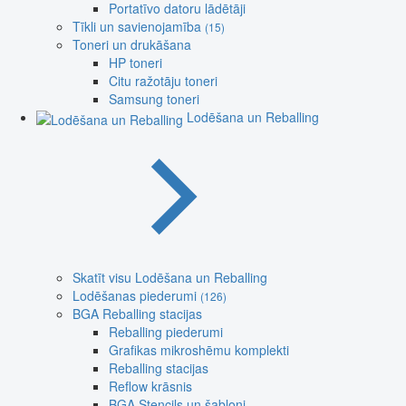
Portatīvo datoru lādētāji
Tīkli un savienojamība
(15)
Toneri un drukāšana
HP toneri
Citu ražotāju toneri
Samsung toneri
Lodēšana un Reballing
Skatīt visu Lodēšana un Reballing
Lodēšanas piederumi
(126)
BGA Reballing stacijas
Reballing piederumi
Grafikas mikroshēmu komplekti
Reballing stacijas
Reflow krāsnis
BGA Stencils un šabloni