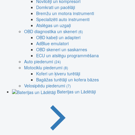
Novilcēji un kompresori
Domkrati un pacēlāji
Bremžu un motora instrumenti
Specializēti auto instrumenti
Atslēgas un uzgaļi
OBD diagnostika un skeneri
(6)
OBD kabeļi un adapteri
AdBlue emulatori
OBD skeneri un saskarnes
ECU un atslēgu programmēšana
Auto piederumi
(24)
Motociklu piederumi
(8)
Koferi un ķiveru turētāji
Bagāžas turētāji un kofera bāzes
Velosipēdu piederumi
(7)
Baterijas un Lādētāji