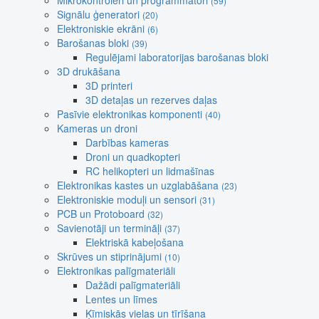
Mikrokontroleri un programmatori
(59)
Signālu ģeneratori
(20)
Elektroniskie ekrāni
(6)
Barošanas bloki
(39)
Regulējami laboratorijas barošanas bloki
3D drukāšana
3D printeri
3D detaļas un rezerves daļas
Pasīvie elektronikas komponenti
(40)
Kameras un droni
Darbības kameras
Droni un quadkopteri
RC helikopteri un lidmašīnas
Elektronikas kastes un uzglabāšana
(23)
Elektroniskie moduļi un sensori
(31)
PCB un Protoboard
(32)
Savienotāji un termināļi
(37)
Elektriskā kabeļošana
Skrūves un stiprinājumi
(10)
Elektronikas palīgmateriāli
Dažādi palīgmateriāli
Lentes un līmes
Ķīmiskās vielas un tīrīšana