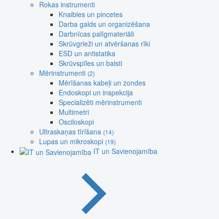
Rokas instrumenti
Knaibles un pincetes
Darba galds un organizēšana
Darbnīcas palīgmateriāli
Skrūvgrieži un atvēršanas rīki
ESD un antistatika
Skrūvspīles un balsti
Mērinstrumenti
(2)
Mērīšanas kabeļi un zondes
Endoskopi un inspekcija
Specializēti mērinstrumenti
Multimetri
Osciloskopi
Ultraskaņas tīrīšana
(14)
Lupas un mikroskopi
(19)
IT un Savienojamība