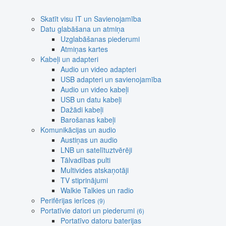
Skatīt visu IT un Savienojamība
Datu glabāšana un atmiņa
Uzglabāšanas piederumi
Atmiņas kartes
Kabeļi un adapteri
Audio un video adapteri
USB adapteri un savienojamība
Audio un video kabeļi
USB un datu kabeļi
Dažādi kabeļi
Barošanas kabeļi
Komunikācijas un audio
Austiņas un audio
LNB un satelītuztvērēji
Tālvadības pulti
Multivides atskaņotāji
TV stiprinājumi
Walkie Talkies un radio
Perifērijas ierīces
(9)
Portatīvie datori un piederumi
(6)
Portatīvo datoru baterijas