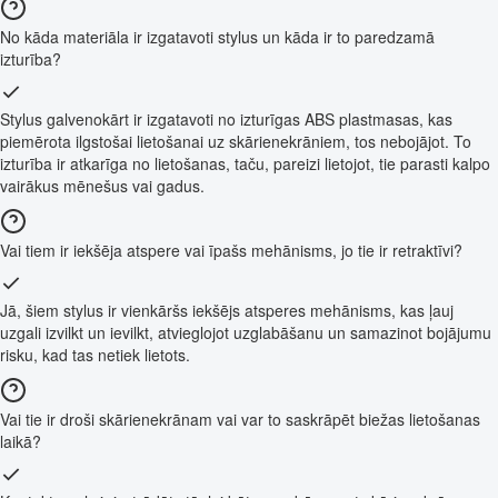
No kāda materiāla ir izgatavoti stylus un kāda ir to paredzamā
izturība?
Stylus galvenokārt ir izgatavoti no izturīgas ABS plastmasas, kas
piemērota ilgstošai lietošanai uz skārienekrāniem, tos nebojājot. To
izturība ir atkarīga no lietošanas, taču, pareizi lietojot, tie parasti kalpo
vairākus mēnešus vai gadus.
Vai tiem ir iekšēja atspere vai īpašs mehānisms, jo tie ir retraktīvi?
Jā, šiem stylus ir vienkāršs iekšējs atsperes mehānisms, kas ļauj
uzgali izvilkt un ievilkt, atvieglojot uzglabāšanu un samazinot bojājumu
risku, kad tas netiek lietots.
Vai tie ir droši skārienekrānam vai var to saskrāpēt biežas lietošanas
laikā?