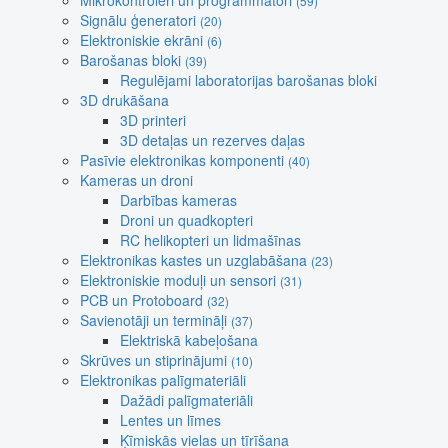
Mikrokontroleri un programmatori
(59)
Signālu ģeneratori
(20)
Elektroniskie ekrāni
(6)
Barošanas bloki
(39)
Regulējami laboratorijas barošanas bloki
3D drukāšana
3D printeri
3D detaļas un rezerves daļas
Pasīvie elektronikas komponenti
(40)
Kameras un droni
Darbības kameras
Droni un quadkopteri
RC helikopteri un lidmašīnas
Elektronikas kastes un uzglabāšana
(23)
Elektroniskie moduļi un sensori
(31)
PCB un Protoboard
(32)
Savienotāji un termināļi
(37)
Elektriskā kabeļošana
Skrūves un stiprinājumi
(10)
Elektronikas palīgmateriāli
Dažādi palīgmateriāli
Lentes un līmes
Ķīmiskās vielas un tīrīšana