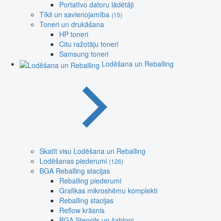
Portatīvo datoru lādētāji
Tīkli un savienojamība
(15)
Toneri un drukāšana
HP toneri
Citu ražotāju toneri
Samsung toneri
Lodēšana un Reballing
Skatīt visu Lodēšana un Reballing
Lodēšanas piederumi
(126)
BGA Reballing stacijas
Reballing piederumi
Grafikas mikroshēmu komplekti
Reballing stacijas
Reflow krāsnis
BGA Stencils un šabloni