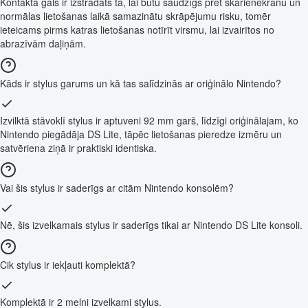
Kontakta gals ir izstrādāts tā, lai būtu saudzīgs pret skārienekrānu un
normālas lietošanas laikā samazinātu skrāpējumu risku, tomēr
ieteicams pirms katras lietošanas notīrīt virsmu, lai izvairītos no
abrazīvām daļiņām.
Kāds ir stylus garums un kā tas salīdzinās ar oriģinālo Nintendo?
Izvilktā stāvoklī stylus ir aptuveni 92 mm garš, līdzīgi oriģinālajam, ko
Nintendo piegādāja DS Lite, tāpēc lietošanas pieredze izmēru un
satvēriena ziņā ir praktiski identiska.
Vai šis stylus ir saderīgs ar citām Nintendo konsolēm?
Nē, šis izvelkamais stylus ir saderīgs tikai ar Nintendo DS Lite konsoli.
Cik stylus ir iekļauti komplektā?
Komplektā ir 2 melni izvelkami stylus.