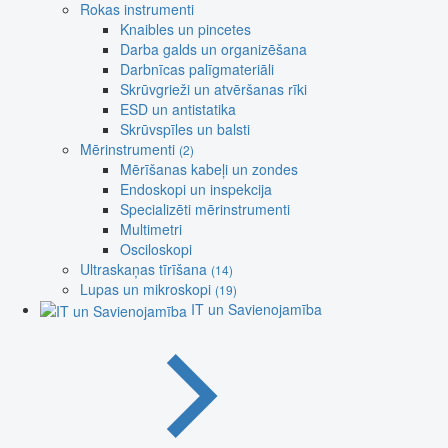
Rokas instrumenti
Knaibles un pincetes
Darba galds un organizēšana
Darbnīcas palīgmateriāli
Skrūvgrieži un atvēršanas rīki
ESD un antistatika
Skrūvspīles un balsti
Mērinstrumenti
(2)
Mērīšanas kabeļi un zondes
Endoskopi un inspekcija
Specializēti mērinstrumenti
Multimetri
Osciloskopi
Ultraskaņas tīrīšana
(14)
Lupas un mikroskopi
(19)
IT un Savienojamība