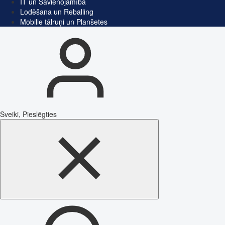
IT un Savienojamība
Lodēšana un Reballing
Mobilie tālruņi un Planšetes
Sveiki, Pieslēgties