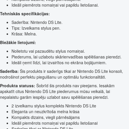
Ideāli piemērots nomaiņai vai papildu lietošanai.
Tehniskās specifikācijas:
Saderība: Nintendo DS Lite.
Tips: Izvelkams stylus pen.
Krāsa: Melna.
Biežākie lietojumi:
Nolietotu vai pazaudētu stylus nomaiņai.
Piederums, lai uzlabotu skārienvadības spēlēšanas pieredzi.
Ideāli ņemt līdzi, lai izvairītos no ekrāna bojājumiem.
Saderība:
Šis produkts ir saderīgs tikai ar Nintendo DS Lite konsoli,
nodrošinot perfektu piegulšanu un optimālu funkcionalitāti.
Produkta statuss:
Šobrīd šis produkts nav pieejams. Iesakām
apskatīt citus Nintendo DS Lite piederumus mūsu veikalā, lai
nepalaistu garām iespēju uzlabot savu spēlēšanas pieredzi.
2 izvelkamu stylus komplekts Nintendo DS Lite
Eleganta un neuzkrītoša melna krāsa
Kompakts dizains, viegli pārnēsājams
Ideāli piemērots nomaiņai vai papildu lietošanai
Saderīgs tikai ar Nintendo DS Lite