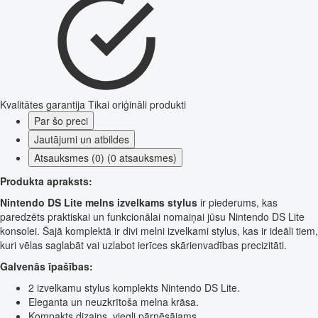
Kvalitātes garantija
Tikai oriģināli produkti
Par šo preci
Jautājumi un atbildes
Atsauksmes (0) (0 atsauksmes)
Produkta apraksts:
Nintendo DS Lite melns izvelkams stylus
ir piederums, kas
paredzēts praktiskai un funkcionālai nomaiņai jūsu Nintendo DS Lite
konsolei. Šajā komplektā ir divi melni izvelkami stylus, kas ir ideāli tiem,
kuri vēlas saglabāt vai uzlabot ierīces skārienvadības precizitāti.
Galvenās īpašības:
2 izvelkamu stylus komplekts Nintendo DS Lite.
Eleganta un neuzkrītoša melna krāsa.
Kompakts dizains, viegli pārnēsājams.