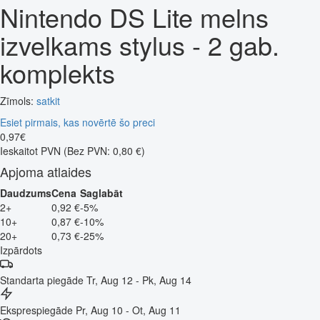
Nintendo DS Lite melns
izvelkams stylus - 2 gab.
komplekts
Zīmols:
satkit
Esiet pirmais, kas novērtē šo preci
0
,
97
€
Ieskaitot PVN
(Bez PVN: 0,80 €)
Apjoma atlaides
Daudzums
Cena
Saglabāt
2+
0,92 €
-5%
10+
0,87 €
-10%
20+
0,73 €
-25%
Izpārdots
Standarta piegāde
Tr, Aug 12 - Pk, Aug 14
Eksprespiegāde
Pr, Aug 10 - Ot, Aug 11