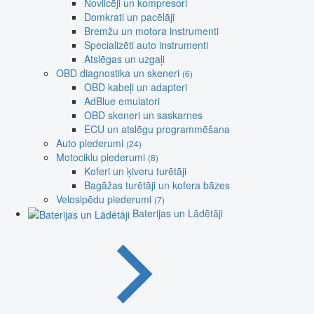
Novilcēji un kompresori
Domkrati un pacēlāji
Bremžu un motora instrumenti
Specializēti auto instrumenti
Atslēgas un uzgaļi
OBD diagnostika un skeneri
(6)
OBD kabeļi un adapteri
AdBlue emulatori
OBD skeneri un saskarnes
ECU un atslēgu programmēšana
Auto piederumi
(24)
Motociklu piederumi
(8)
Koferi un ķiveru turētāji
Bagāžas turētāji un kofera bāzes
Velosipēdu piederumi
(7)
Baterijas un Lādētāji