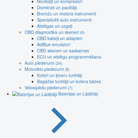
Novilcēji un kompresori
Domkrati un pacēlāji
Bremžu un motora instrumenti
Specializēti auto instrumenti
Atslēgas un uzgaļi
OBD diagnostika un skeneri
(6)
OBD kabeļi un adapteri
AdBlue emulatori
OBD skeneri un saskarnes
ECU un atslēgu programmēšana
Auto piederumi
(24)
Motociklu piederumi
(8)
Koferi un ķiveru turētāji
Bagāžas turētāji un kofera bāzes
Velosipēdu piederumi
(7)
Baterijas un Lādētāji