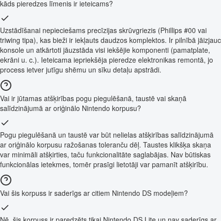
kāds pieredzes līmenis ir ieteicams?
Uzstādīšanai nepieciešams precīzijas skrūvgriezis (Phillips #00 vai
triwing tipa), kas bieži ir iekļauts daudzos komplektos. Ir pilnībā jāizjauc
konsole un atkārtoti jāuzstāda visi iekšējie komponenti (pamatplate,
ekrāni u. c.). Ieteicama iepriekšēja pieredze elektronikas remontā, jo
process ietver jutīgu shēmu un sīku detaļu apstrādi.
Vai ir jūtamas atšķirības pogu piegulēšanā, taustē vai skaņā
salīdzinājumā ar oriģinālo Nintendo korpusu?
Pogu piegulēšanā un taustē var būt nelielas atšķirības salīdzinājumā
ar oriģinālo korpusu ražošanas toleranču dēļ. Taustes klikšķa skaņa
var minimāli atšķirties, taču funkcionalitāte saglabājas. Nav būtiskas
funkcionālas ietekmes, tomēr prasīgi lietotāji var pamanīt atšķirību.
Vai šis korpuss ir saderīgs ar citiem Nintendo DS modeļiem?
Nē, šis korpuss ir paredzēts tikai Nintendo DS Lite un nav saderīgs ar