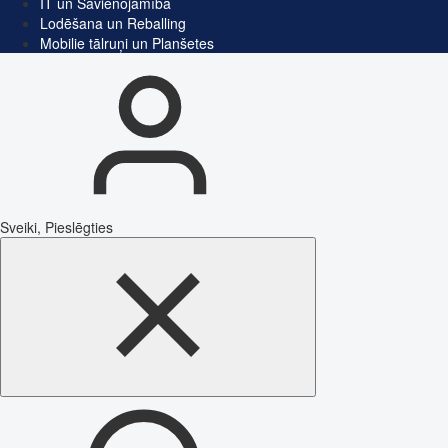
IT un Savienojamība
Lodēšana un Reballing
Mobilie tālruņi un Planšetes
Sveiki, Pieslēgties