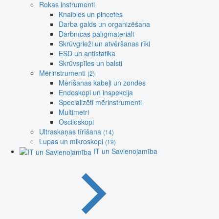
Rokas instrumenti
Knaibles un pincetes
Darba galds un organizēšana
Darbnīcas palīgmateriāli
Skrūvgrieži un atvēršanas rīki
ESD un antistatika
Skrūvspīles un balsti
Mērinstrumenti
(2)
Mērīšanas kabeļi un zondes
Endoskopi un inspekcija
Specializēti mērinstrumenti
Multimetri
Osciloskopi
Ultraskaņas tīrīšana
(14)
Lupas un mikroskopi
(19)
IT un Savienojamība