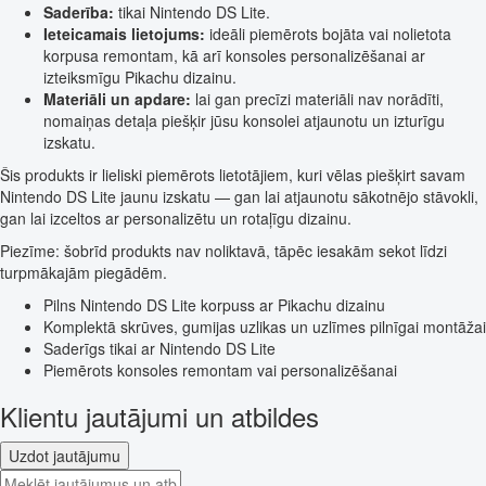
Saderība:
tikai Nintendo DS Lite.
Ieteicamais lietojums:
ideāli piemērots bojāta vai nolietota
korpusa remontam, kā arī konsoles personalizēšanai ar
izteiksmīgu Pikachu dizainu.
Materiāli un apdare:
lai gan precīzi materiāli nav norādīti,
nomaiņas detaļa piešķir jūsu konsolei atjaunotu un izturīgu
izskatu.
Šis produkts ir lieliski piemērots lietotājiem, kuri vēlas piešķirt savam
Nintendo DS Lite jaunu izskatu — gan lai atjaunotu sākotnējo stāvokli,
gan lai izceltos ar personalizētu un rotaļīgu dizainu.
Piezīme: šobrīd produkts nav noliktavā, tāpēc iesakām sekot līdzi
turpmākajām piegādēm.
Pilns Nintendo DS Lite korpuss ar Pikachu dizainu
Komplektā skrūves, gumijas uzlikas un uzlīmes pilnīgai montāžai
Saderīgs tikai ar Nintendo DS Lite
Piemērots konsoles remontam vai personalizēšanai
Klientu jautājumi un atbildes
Uzdot jautājumu