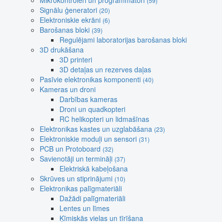
Mikrokontroleri un programmatori
(59)
Signālu ģeneratori
(20)
Elektroniskie ekrāni
(6)
Barošanas bloki
(39)
Regulējami laboratorijas barošanas bloki
3D drukāšana
3D printeri
3D detaļas un rezerves daļas
Pasīvie elektronikas komponenti
(40)
Kameras un droni
Darbības kameras
Droni un quadkopteri
RC helikopteri un lidmašīnas
Elektronikas kastes un uzglabāšana
(23)
Elektroniskie moduļi un sensori
(31)
PCB un Protoboard
(32)
Savienotāji un termināļi
(37)
Elektriskā kabeļošana
Skrūves un stiprinājumi
(10)
Elektronikas palīgmateriāli
Dažādi palīgmateriāli
Lentes un līmes
Ķīmiskās vielas un tīrīšana