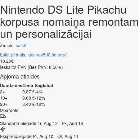
Nintendo DS Lite Pikachu
korpusa nomaiņa remontam
un personalizācijai
Zīmols:
satkit
Esiet pirmais, kas novērtē šo preci
10
,
29
€
Ieskaitot PVN
(Bez PVN: 8,50 €)
Apjoma atlaides
Daudzums
Cena
Saglabāt
2+
9,87 €
-4%
10+
9,08 €
-12%
20+
8,43 €
-18%
Izpārdots
Standarta piegāde
Tr, Aug 12 - Pk, Aug 14
Eksprespiegāde
Pr, Aug 10 - Ot, Aug 11