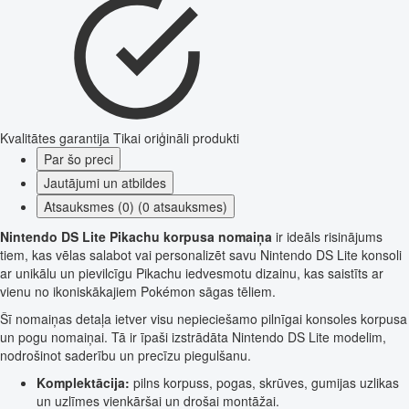
Kvalitātes garantija
Tikai oriģināli produkti
Par šo preci
Jautājumi un atbildes
Atsauksmes (0) (0 atsauksmes)
Nintendo DS Lite Pikachu korpusa nomaiņa
ir ideāls risinājums
tiem, kas vēlas salabot vai personalizēt savu Nintendo DS Lite konsoli
ar unikālu un pievilcīgu Pikachu iedvesmotu dizainu, kas saistīts ar
vienu no ikoniskākajiem Pokémon sāgas tēliem.
Šī nomaiņas detaļa ietver visu nepieciešamo pilnīgai konsoles korpusa
un pogu nomaiņai. Tā ir īpaši izstrādāta Nintendo DS Lite modelim,
nodrošinot saderību un precīzu piegulšanu.
Komplektācija:
pilns korpuss, pogas, skrūves, gumijas uzlikas
un uzlīmes vienkāršai un drošai montāžai.