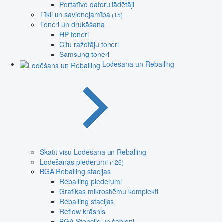
Portatīvo datoru lādētāji
Tīkli un savienojamība
(15)
Toneri un drukāšana
HP toneri
Citu ražotāju toneri
Samsung toneri
Lodēšana un Reballing
Skatīt visu Lodēšana un Reballing
Lodēšanas piederumi
(126)
BGA Reballing stacijas
Reballing piederumi
Grafikas mikroshēmu komplekti
Reballing stacijas
Reflow krāsnis
BGA Stencils un šabloni