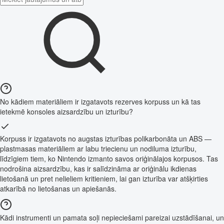
No kādiem materiāliem ir izgatavots rezerves korpuss un kā tas
ietekmē konsoles aizsardzību un izturību?
Korpuss ir izgatavots no augstas izturības polikarbonāta un ABS —
plastmasas materiāliem ar labu triecienu un nodiluma izturību,
līdzīgiem tiem, ko Nintendo izmanto savos oriģinālajos korpusos. Tas
nodrošina aizsardzību, kas ir salīdzināma ar oriģinālu ikdienas
lietošanā un pret nelieliem kritieniem, lai gan izturība var atšķirties
atkarībā no lietošanas un apiešanās.
Kādi instrumenti un pamata soļi nepieciešami pareizai uzstādīšanai, un