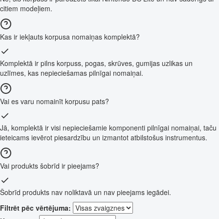
citiem modeļiem.
Kas ir iekļauts korpusa nomaiņas komplektā?
Komplektā ir pilns korpuss, pogas, skrūves, gumijas uzlikas un
uzlīmes, kas nepieciešamas pilnīgai nomaiņai.
Vai es varu nomainīt korpusu pats?
Jā, komplektā ir visi nepieciešamie komponenti pilnīgai nomaiņai, taču
ieteicams ievērot piesardzību un izmantot atbilstošus instrumentus.
Vai produkts šobrīd ir pieejams?
Šobrīd produkts nav noliktavā un nav pieejams iegādei.
Filtrēt pēc vērtējuma: