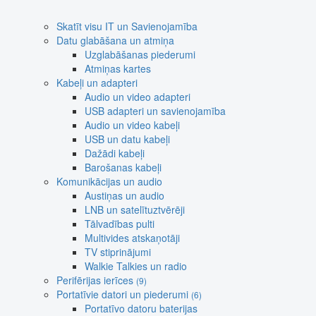
Skatīt visu IT un Savienojamība
Datu glabāšana un atmiņa
Uzglabāšanas piederumi
Atmiņas kartes
Kabeļi un adapteri
Audio un video adapteri
USB adapteri un savienojamība
Audio un video kabeļi
USB un datu kabeļi
Dažādi kabeļi
Barošanas kabeļi
Komunikācijas un audio
Austiņas un audio
LNB un satelītuztvērēji
Tālvadības pulti
Multivides atskaņotāji
TV stiprinājumi
Walkie Talkies un radio
Perifērijas ierīces
(9)
Portatīvie datori un piederumi
(6)
Portatīvo datoru baterijas