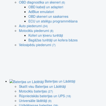
OBD diagnostika un skeneri
(6)
OBD kabeļi un adapteri
AdBlue emulatori
OBD skeneri un saskarnes
ECU un atslēgu programmēšana
Auto piederumi
(24)
Motociklu piederumi
(8)
Koferi un ķiveru turētāji
Bagāžas turētāji un kofera bāzes
Velosipēdu piederumi
(7)
Baterijas un Lādētāji
Skatīt visu Baterijas un Lādētāji
Motociklu baterijas
(27)
Rūpnieciskās baterijas un UPS
(18)
Universālie lādētāji
(9)
Uzlādējamas baterijas
(39)