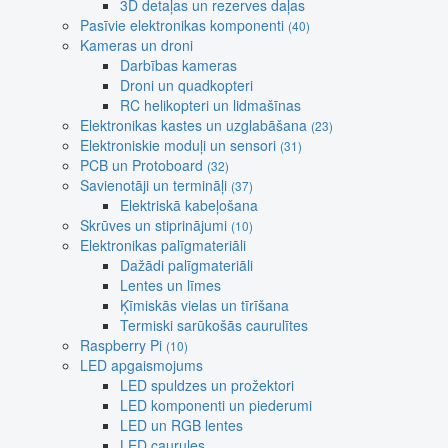
3D detaļas un rezerves daļas
Pasīvie elektronikas komponenti
(40)
Kameras un droni
Darbības kameras
Droni un quadkopteri
RC helikopteri un lidmašīnas
Elektronikas kastes un uzglabāšana
(23)
Elektroniskie moduļi un sensori
(31)
PCB un Protoboard
(32)
Savienotāji un termināļi
(37)
Elektriskā kabeļošana
Skrūves un stiprinājumi
(10)
Elektronikas palīgmateriāli
Dažādi palīgmateriāli
Lentes un līmes
Ķīmiskās vielas un tīrīšana
Termiski sarūkošās caurulītes
Raspberry Pi
(10)
LED apgaismojums
LED spuldzes un prožektori
LED komponenti un piederumi
LED un RGB lentes
LED caurules