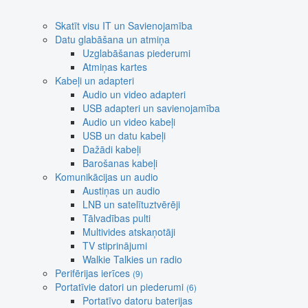
Skatīt visu IT un Savienojamība
Datu glabāšana un atmiņa
Uzglabāšanas piederumi
Atmiņas kartes
Kabeļi un adapteri
Audio un video adapteri
USB adapteri un savienojamība
Audio un video kabeļi
USB un datu kabeļi
Dažādi kabeļi
Barošanas kabeļi
Komunikācijas un audio
Austiņas un audio
LNB un satelītuztvērēji
Tālvadības pulti
Multivides atskaņotāji
TV stiprinājumi
Walkie Talkies un radio
Perifērijas ierīces
(9)
Portatīvie datori un piederumi
(6)
Portatīvo datoru baterijas