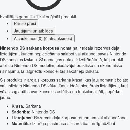
Kvalitātes garantija
Tikai oriģināli produkti
Par šo preci
Jautājumi un atbildes
Atsauksmes (0) (0 atsauksmes)
Nintendo DS sarkanā korpusa nomaiņa
ir ideāla rezerves daļa
lietotājiem, kuriem nepieciešams salabot vai atjaunot savas Nintendo
DS konsoles izskatu. Šī nomaiņas detaļa ir izstrādāta tā, lai perfekti
atbilstu Nintendo DS modelim, piedāvājot praktisku un ekonomisku
risinājumu, lai atgrieztu konsolei tās sākotnējo izskatu.
Šis produkts ir ārējais korpuss sarkanā krāsā, kas ļauj nomainīt bojāto
vai nolietoto Nintendo DS vāku. Tas ir ideāli piemērots lietotājiem, kuri
vēlas saglabāt savas konsoles estētiku un funkcionalitāti, nepērkot
jaunu.
Krāsa:
Sarkana
Saderība:
Nintendo DS
Lietojums:
Rezerves daļa korpusa remontam vai atjaunošanai
Materiāls:
Izturīga plastmasa aizsardzībai un ilgmūžībai