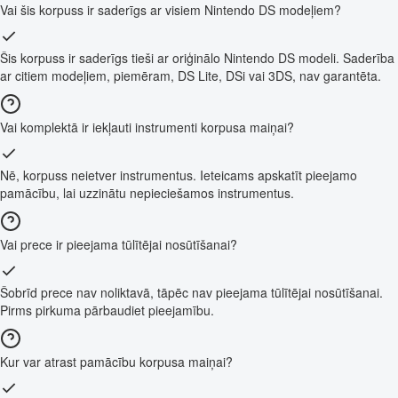
Vai šis korpuss ir saderīgs ar visiem Nintendo DS modeļiem?
Šis korpuss ir saderīgs tieši ar oriģinālo Nintendo DS modeli. Saderība
ar citiem modeļiem, piemēram, DS Lite, DSi vai 3DS, nav garantēta.
Vai komplektā ir iekļauti instrumenti korpusa maiņai?
Nē, korpuss neietver instrumentus. Ieteicams apskatīt pieejamo
pamācību, lai uzzinātu nepieciešamos instrumentus.
Vai prece ir pieejama tūlītējai nosūtīšanai?
Šobrīd prece nav noliktavā, tāpēc nav pieejama tūlītējai nosūtīšanai.
Pirms pirkuma pārbaudiet pieejamību.
Kur var atrast pamācību korpusa maiņai?