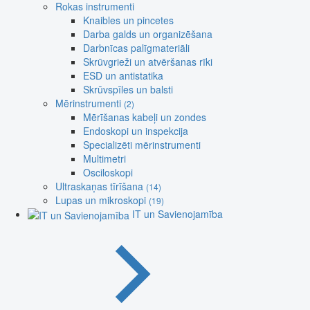
Rokas instrumenti
Knaibles un pincetes
Darba galds un organizēšana
Darbnīcas palīgmateriāli
Skrūvgrieži un atvēršanas rīki
ESD un antistatika
Skrūvspīles un balsti
Mērinstrumenti
(2)
Mērīšanas kabeļi un zondes
Endoskopi un inspekcija
Specializēti mērinstrumenti
Multimetri
Osciloskopi
Ultraskaņas tīrīšana
(14)
Lupas un mikroskopi
(19)
IT un Savienojamība