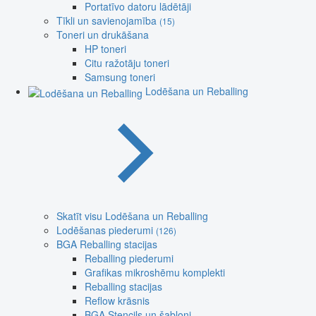
Portatīvo datoru lādētāji
Tīkli un savienojamība
(15)
Toneri un drukāšana
HP toneri
Citu ražotāju toneri
Samsung toneri
Lodēšana un Reballing
Skatīt visu Lodēšana un Reballing
Lodēšanas piederumi
(126)
BGA Reballing stacijas
Reballing piederumi
Grafikas mikroshēmu komplekti
Reballing stacijas
Reflow krāsnis
BGA Stencils un šabloni