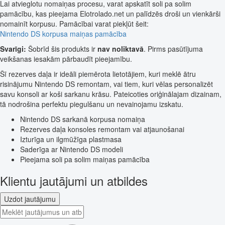
Lai atvieglotu nomaiņas procesu, varat apskatīt soli pa solim
pamācību, kas pieejama Elotrolado.net un palīdzēs droši un vienkārši
nomainīt korpusu. Pamācībai varat piekļūt šeit:
Nintendo DS korpusa maiņas pamācība
Svarīgi:
Šobrīd šis produkts ir
nav noliktavā
. Pirms pasūtījuma
veikšanas iesakām pārbaudīt pieejamību.
Šī rezerves daļa ir ideāli piemērota lietotājiem, kuri meklē ātru
risinājumu Nintendo DS remontam, vai tiem, kuri vēlas personalizēt
savu konsoli ar koši sarkanu krāsu. Pateicoties oriģinālajam dizainam,
tā nodrošina perfektu piegulšanu un nevainojamu izskatu.
Nintendo DS sarkanā korpusa nomaiņa
Rezerves daļa konsoles remontam vai atjaunošanai
Izturīga un ilgmūžīga plastmasa
Saderīga ar Nintendo DS modeli
Pieejama soli pa solim maiņas pamācība
Klientu jautājumi un atbildes
Uzdot jautājumu