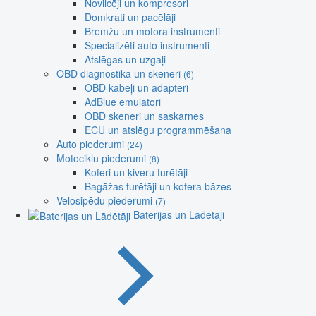
Novilcēji un kompresori
Domkrati un pacēlāji
Bremžu un motora instrumenti
Specializēti auto instrumenti
Atslēgas un uzgaļi
OBD diagnostika un skeneri
(6)
OBD kabeļi un adapteri
AdBlue emulatori
OBD skeneri un saskarnes
ECU un atslēgu programmēšana
Auto piederumi
(24)
Motociklu piederumi
(8)
Koferi un ķiveru turētāji
Bagāžas turētāji un kofera bāzes
Velosipēdu piederumi
(7)
Baterijas un Lādētāji