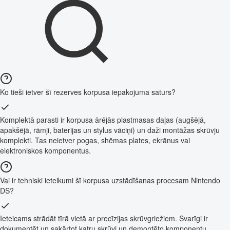
Ko tieši ietver šī rezerves korpusa iepakojuma saturs?
Komplektā parasti ir korpusa ārējās plastmasas daļas (augšējā,
apakšējā, rāmji, baterijas un stylus vāciņi) un daži montāžas skrūvju
komplekti. Tas neietver pogas, shēmas plates, ekrānus vai
elektroniskos komponentus.
Vai ir tehniski ieteikumi šī korpusa uzstādīšanas procesam Nintendo
DS?
Ieteicams strādāt tīrā vietā ar precīzijas skrūvgriežiem. Svarīgi ir
dokumentēt un sakārtot katru skrūvi un demontēto komponentu,