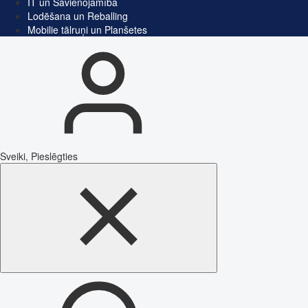
IT un Savienojamība
Lodēšana un Reballing
Mobilie tālruņi un Planšetes
Sveiki, Pieslēgties