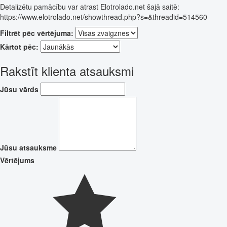
Detalizētu pamācību var atrast Elotrolado.net šajā saitē:
https://www.elotrolado.net/showthread.php?s=&threadid=514560
Filtrēt pēc vērtējuma:
Kārtot pēc:
Rakstīt klienta atsauksmi
Jūsu vārds
Jūsu atsauksme
Vērtējums