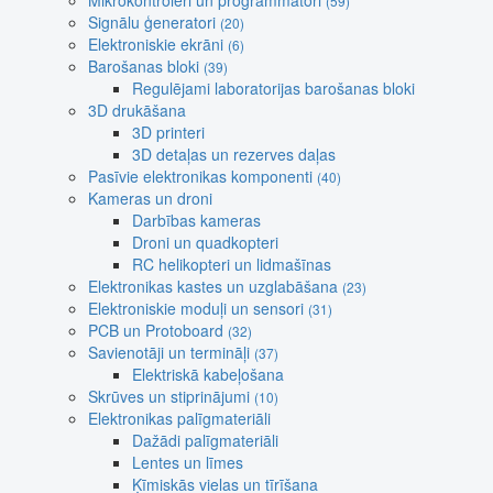
Mikrokontroleri un programmatori
(59)
Signālu ģeneratori
(20)
Elektroniskie ekrāni
(6)
Barošanas bloki
(39)
Regulējami laboratorijas barošanas bloki
3D drukāšana
3D printeri
3D detaļas un rezerves daļas
Pasīvie elektronikas komponenti
(40)
Kameras un droni
Darbības kameras
Droni un quadkopteri
RC helikopteri un lidmašīnas
Elektronikas kastes un uzglabāšana
(23)
Elektroniskie moduļi un sensori
(31)
PCB un Protoboard
(32)
Savienotāji un termināļi
(37)
Elektriskā kabeļošana
Skrūves un stiprinājumi
(10)
Elektronikas palīgmateriāli
Dažādi palīgmateriāli
Lentes un līmes
Ķīmiskās vielas un tīrīšana