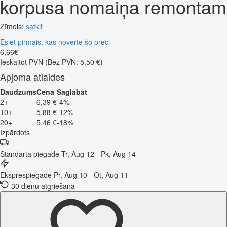
korpusa nomaiņa remontam
Zīmols:
satkit
Esiet pirmais, kas novērtē šo preci
6
,
66
€
Ieskaitot PVN
(Bez PVN: 5,50 €)
Apjoma atlaides
Daudzums
Cena
Saglabāt
2+
6,39 €
-4%
10+
5,88 €
-12%
20+
5,46 €
-18%
Izpārdots
Standarta piegāde
Tr, Aug 12 - Pk, Aug 14
Eksprespiegāde
Pr, Aug 10 - Ot, Aug 11
30 dienu atgriešana