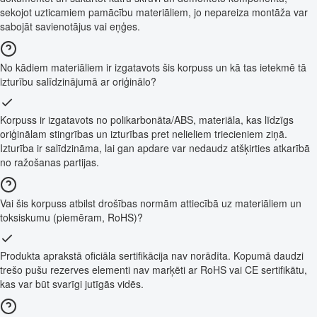
sekojot uzticamiem pamācību materiāliem, jo nepareiza montāža var
sabojāt savienotājus vai eņģes.
No kādiem materiāliem ir izgatavots šis korpuss un kā tas ietekmē tā
izturību salīdzinājumā ar oriģinālo?
Korpuss ir izgatavots no polikarbonāta/ABS, materiāla, kas līdzīgs
oriģinālam stingrības un izturības pret nelieliem triecieniem ziņā.
Izturība ir salīdzināma, lai gan apdare var nedaudz atšķirties atkarībā
no ražošanas partijas.
Vai šis korpuss atbilst drošības normām attiecībā uz materiāliem un
toksiskumu (piemēram, RoHS)?
Produkta aprakstā oficiāla sertifikācija nav norādīta. Kopumā daudzi
trešo pušu rezerves elementi nav marķēti ar RoHS vai CE sertifikātu,
kas var būt svarīgi jutīgās vidēs.