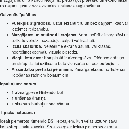
risinājumu jūsu ierīces vizuālās kvalitātes saglabāšanai.
Galvenās īpašības:
Putekļus atgrūdošs:
Uztur ekrānu tīru un bez daļiņām, kas var
ietekmēt redzamību.
Mazgājams un atkārtoti lietojams:
Varat notīrīt aizsargplēvi un
uzlikt to vēlreiz, nezaudējot saķeri vai kvalitāti.
Izcila skaidrība:
Neietekmē ekrāna asumu vai krāsas,
nodrošinot optimālu vizuālo pieredzi.
Viegli lietojams:
Komplektā ir aizsargplēve, tīrīšanas drāniņa
un skrāpītis, lai uzlikšana būtu vienkārša un bez burbuļiem.
Aizsardzība pret skrāpējumiem:
Pasargā ekrānu no ikdienas
lietošanas radītiem bojājumiem.
Iepakojuma saturs:
1 aizsargplēve Nintendo DSI
1 tīrīšanas drāniņa
1 skrāpītis burbuļu noņemšanai
Tipiska lietošana:
Ideāli piemērots Nintendo DSI lietotājiem, kuri vēlas uzturēt savu
konsoli optimālā stāvoklī. Šis aizsargs ir lieliski piemērots ekrāna