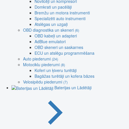
Novilcēji un kompresori
Domkrati un pacēlāji
Bremžu un motora instrumenti
Specializēti auto instrumenti
Atslēgas un uzgaļi
OBD diagnostika un skeneri
(6)
OBD kabeļi un adapteri
AdBlue emulatori
OBD skeneri un saskarnes
ECU un atslēgu programmēšana
Auto piederumi
(24)
Motociklu piederumi
(8)
Koferi un ķiveru turētāji
Bagāžas turētāji un kofera bāzes
Velosipēdu piederumi
(7)
Baterijas un Lādētāji