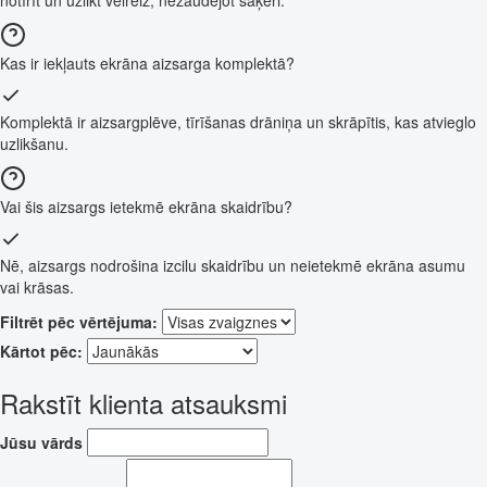
Kas ir iekļauts ekrāna aizsarga komplektā?
Komplektā ir aizsargplēve, tīrīšanas drāniņa un skrāpītis, kas atvieglo
uzlikšanu.
Vai šis aizsargs ietekmē ekrāna skaidrību?
Nē, aizsargs nodrošina izcilu skaidrību un neietekmē ekrāna asumu
vai krāsas.
Filtrēt pēc vērtējuma:
Kārtot pēc:
Rakstīt klienta atsauksmi
Jūsu vārds