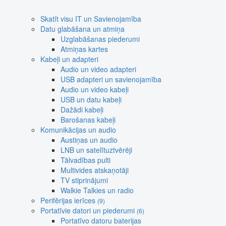
Skatīt visu IT un Savienojamība
Datu glabāšana un atmiņa
Uzglabāšanas piederumi
Atmiņas kartes
Kabeļi un adapteri
Audio un video adapteri
USB adapteri un savienojamība
Audio un video kabeļi
USB un datu kabeļi
Dažādi kabeļi
Barošanas kabeļi
Komunikācijas un audio
Austiņas un audio
LNB un satelītuztvērēji
Tālvadības pulti
Multivides atskaņotāji
TV stiprinājumi
Walkie Talkies un radio
Perifērijas ierīces
(9)
Portatīvie datori un piederumi
(6)
Portatīvo datoru baterijas