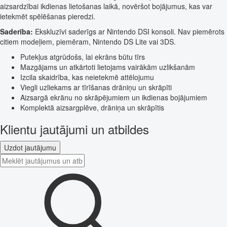
aizsardzībai ikdienas lietošanas laikā, novēršot bojājumus, kas var
ietekmēt spēlēšanas pieredzi.
Saderība:
Ekskluzīvi saderīgs ar Nintendo DSI konsoli. Nav piemērots
citiem modeļiem, piemēram, Nintendo DS Lite vai 3DS.
Putekļus atgrūdošs, lai ekrāns būtu tīrs
Mazgājams un atkārtoti lietojams vairākām uzlikšanām
Izcila skaidrība, kas neietekmē attēlojumu
Viegli uzliekams ar tīrīšanas drāniņu un skrāpīti
Aizsargā ekrānu no skrāpējumiem un ikdienas bojājumiem
Komplektā aizsargplēve, drāniņa un skrāpītis
Klientu jautājumi un atbildes
Uzdot jautājumu