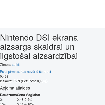
Nintendo DSI ekrāna
aizsargs skaidrai un
ilgstošai aizsardzībai
Zīmols:
satkit
Esiet pirmais, kas novērtē šo preci
0
,
48
€
Ieskaitot PVN
(Bez PVN: 0,40 €)
Apjoma atlaides
Daudzums
Cena
Saglabāt
2+
0,46 €
-5%
10+
0,44 €
-10%