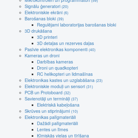
Mikrokontroleri un programmatori
(59)
Signālu ģeneratori
(20)
Elektroniskie ekrāni
(6)
Barošanas bloki
(39)
Regulējami laboratorijas barošanas bloki
3D drukāšana
3D printeri
3D detaļas un rezerves daļas
Pasīvie elektronikas komponenti
(40)
Kameras un droni
Darbības kameras
Droni un quadkopteri
RC helikopteri un lidmašīnas
Elektronikas kastes un uzglabāšana
(23)
Elektroniskie moduļi un sensori
(31)
PCB un Protoboard
(32)
Savienotāji un termināļi
(37)
Elektriskā kabeļošana
Skrūves un stiprinājumi
(10)
Elektronikas palīgmateriāli
Dažādi palīgmateriāli
Lentes un līmes
Ķīmiskās vielas un tīrīšana