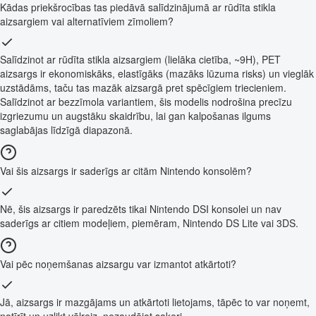
Kādas priekšrocības tas piedāvā salīdzinājumā ar rūdīta stikla
aizsargiem vai alternatīviem zīmoliem?
Salīdzinot ar rūdīta stikla aizsargiem (lielāka cietība, ~9H), PET
aizsargs ir ekonomiskāks, elastīgāks (mazāks lūzuma risks) un vieglāk
uzstādāms, taču tas mazāk aizsargā pret spēcīgiem triecieniem.
Salīdzinot ar bezzīmola variantiem, šis modelis nodrošina precīzu
izgriezumu un augstāku skaidrību, lai gan kalpošanas ilgums
saglabājas līdzīgā diapazonā.
Vai šis aizsargs ir saderīgs ar citām Nintendo konsolēm?
Nē, šis aizsargs ir paredzēts tikai Nintendo DSI konsolei un nav
saderīgs ar citiem modeļiem, piemēram, Nintendo DS Lite vai 3DS.
Vai pēc noņemšanas aizsargu var izmantot atkārtoti?
Jā, aizsargs ir mazgājams un atkārtoti lietojams, tāpēc to var noņemt,
notīrīt un uzlikt vēlreiz, nezaudējot saķeri.