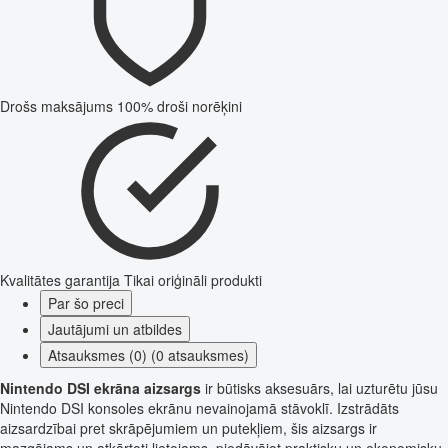
Drošs maksājums
100% droši norēķini
Kvalitātes garantija
Tikai oriģināli produkti
Par šo preci
Jautājumi un atbildes
Atsauksmes (0) (0 atsauksmes)
Nintendo DSI ekrāna aizsargs
ir būtisks aksesuārs, lai uzturētu jūsu
Nintendo DSI konsoles ekrānu nevainojamā stāvoklī. Izstrādāts
aizsardzībai pret skrāpējumiem un putekļiem, šis aizsargs ir
mazgājams un atkārtoti lietojams, piedāvājot praktisku un ekonomisku