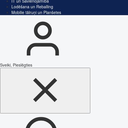
IT un Savienojamība
Lodēšana un Reballing
Mobilie tālruņi un Planšetes
Sveiki, Pieslēgties