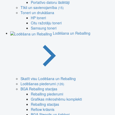
Portatīvo datoru lādētāji
Tīkli un savienojamība
(15)
Toneri un drukāšana
HP toneri
Citu ražotāju toneri
Samsung toneri
Lodēšana un Reballing
Skatīt visu Lodēšana un Reballing
Lodēšanas piederumi
(126)
BGA Reballing stacijas
Reballing piederumi
Grafikas mikroshēmu komplekti
Reballing stacijas
Reflow krāsnis
BGA Stencils un šabloni