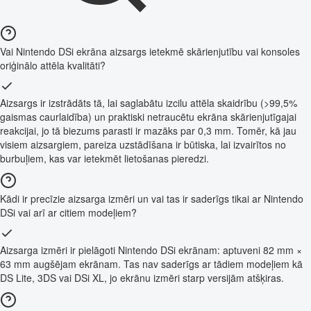
Vai Nintendo DSi ekrāna aizsargs ietekmē skārienjutību vai konsoles
oriģinālo attēla kvalitāti?
Aizsargs ir izstrādāts tā, lai saglabātu izcilu attēla skaidrību (>99,5%
gaismas caurlaidība) un praktiski netraucētu ekrāna skārienjutīgajai
reakcijai, jo tā biezums parasti ir mazāks par 0,3 mm. Tomēr, kā jau
visiem aizsargiem, pareiza uzstādīšana ir būtiska, lai izvairītos no
burbuļiem, kas var ietekmēt lietošanas pieredzi.
Kādi ir precīzie aizsarga izmēri un vai tas ir saderīgs tikai ar Nintendo
DSi vai arī ar citiem modeļiem?
Aizsarga izmēri ir pielāgoti Nintendo DSi ekrānam: aptuveni 82 mm ×
63 mm augšējam ekrānam. Tas nav saderīgs ar tādiem modeļiem kā
DS Lite, 3DS vai DSi XL, jo ekrānu izmēri starp versijām atšķiras.