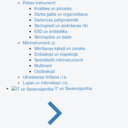
Rokas instrumenti
Knaibles un pincetes
Darba galds un organizēšana
Darbnīcas palīgmateriāli
Skrūvgrieži un atvēršanas rīki
ESD un antistatika
Skrūvspīles un balsti
Mērinstrumenti
(2)
Mērīšanas kabeļi un zondes
Endoskopi un inspekcija
Specializēti mērinstrumenti
Multimetri
Osciloskopi
Ultraskaņas tīrīšana
(14)
Lupas un mikroskopi
(19)
IT un Savienojamība