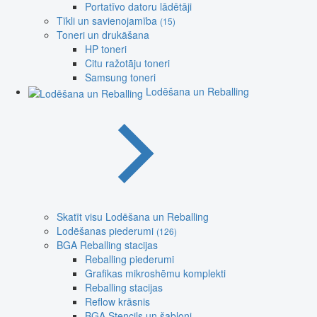
Portatīvo datoru lādētāji
Tīkli un savienojamība
(15)
Toneri un drukāšana
HP toneri
Citu ražotāju toneri
Samsung toneri
Lodēšana un Reballing
Skatīt visu Lodēšana un Reballing
Lodēšanas piederumi
(126)
BGA Reballing stacijas
Reballing piederumi
Grafikas mikroshēmu komplekti
Reballing stacijas
Reflow krāsnis
BGA Stencils un šabloni