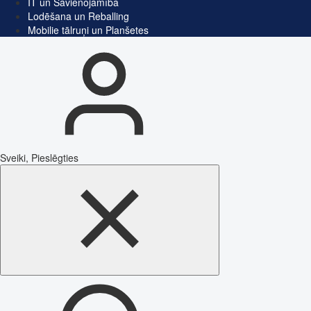
IT un Savienojamība
Lodēšana un Reballing
Mobilie tālruņi un Planšetes
Sveiki, Pieslēgties