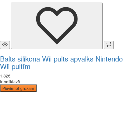
Balts silikona Wii pults apvalks Nintendo
Wii pultīm
1
,
82
€
Ir noliktavā
Pievienot grozam