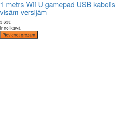
1 metrs Wii U gamepad USB kabelis
visām versijām
3
,
63
€
Ir noliktavā
Pievienot grozam