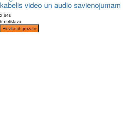
kabelis video un audio savienojumam
3
,
64
€
Ir noliktavā
Pievienot grozam