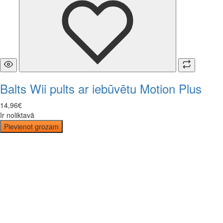
Balts Wii pults ar iebūvētu Motion Plus
14
,
96
€
Ir noliktavā
Pievienot grozam