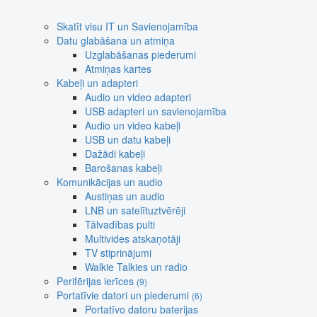
Skatīt visu IT un Savienojamība
Datu glabāšana un atmiņa
Uzglabāšanas piederumi
Atmiņas kartes
Kabeļi un adapteri
Audio un video adapteri
USB adapteri un savienojamība
Audio un video kabeļi
USB un datu kabeļi
Dažādi kabeļi
Barošanas kabeļi
Komunikācijas un audio
Austiņas un audio
LNB un satelītuztvērēji
Tālvadības pulti
Multivides atskaņotāji
TV stiprinājumi
Walkie Talkies un radio
Perifērijas ierīces
(9)
Portatīvie datori un piederumi
(6)
Portatīvo datoru baterijas