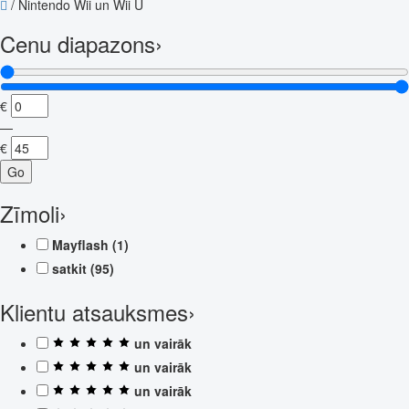
/
Nintendo Wii un Wii U
Cenu diapazons
›
€
—
€
Go
Zīmoli
›
Mayflash
(1)
satkit
(95)
Klientu atsauksmes
›
un vairāk
un vairāk
un vairāk