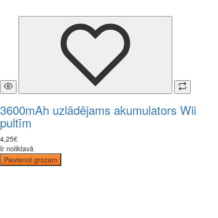
3600mAh uzlādējams akumulators Wii
pultīm
4
,
25
€
Ir noliktavā
Pievienot grozam