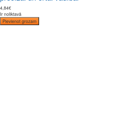
4
,
84
€
Ir noliktavā
Pievienot grozam