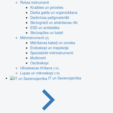
Rokas instrumenti
Knaibles un pincetes
Darba galds un organizēšana
Darbnīcas palīgmateriāli
Skrūvgrieži un atvēršanas rīki
ESD un antistatika
Skrūvspīles un balsti
Mērinstrumenti
(2)
Mērīšanas kabeļi un zondes
Endoskopi un inspekcija
Specializēti mērinstrumenti
Multimetri
Osciloskopi
Ultraskaņas tīrīšana
(14)
Lupas un mikroskopi
(19)
IT un Savienojamība