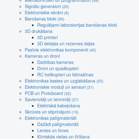
Mikrokontroleri un programmatori
(59)
Signālu ģeneratori
(20)
Elektroniskie ekrāni
(6)
Barošanas bloki
(39)
Regulējami laboratorijas barošanas bloki
3D drukāšana
3D printeri
3D detaļas un rezerves daļas
Pasīvie elektronikas komponenti
(40)
Kameras un droni
Darbības kameras
Droni un quadkopteri
RC helikopteri un lidmašīnas
Elektronikas kastes un uzglabāšana
(23)
Elektroniskie moduļi un sensori
(31)
PCB un Protoboard
(32)
Savienotāji un termināļi
(37)
Elektriskā kabeļošana
Skrūves un stiprinājumi
(10)
Elektronikas palīgmateriāli
Dažādi palīgmateriāli
Lentes un līmes
Ķīmiskās vielas un tīrīšana