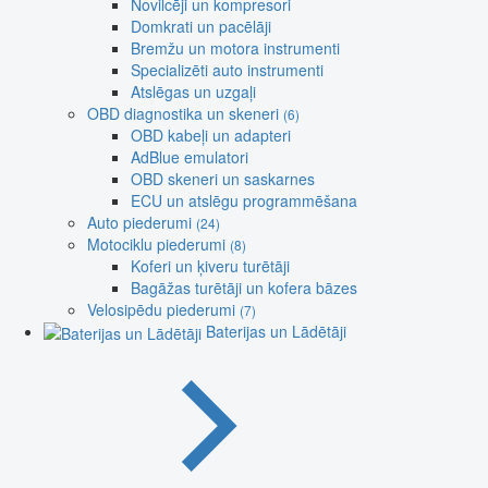
Novilcēji un kompresori
Domkrati un pacēlāji
Bremžu un motora instrumenti
Specializēti auto instrumenti
Atslēgas un uzgaļi
OBD diagnostika un skeneri
(6)
OBD kabeļi un adapteri
AdBlue emulatori
OBD skeneri un saskarnes
ECU un atslēgu programmēšana
Auto piederumi
(24)
Motociklu piederumi
(8)
Koferi un ķiveru turētāji
Bagāžas turētāji un kofera bāzes
Velosipēdu piederumi
(7)
Baterijas un Lādētāji