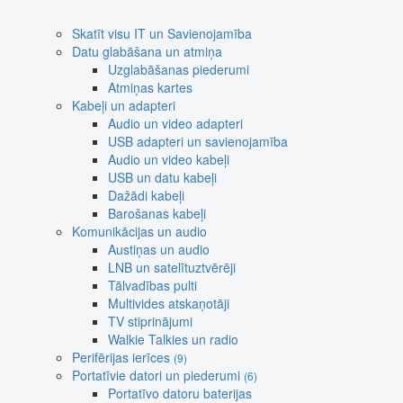
Skatīt visu IT un Savienojamība
Datu glabāšana un atmiņa
Uzglabāšanas piederumi
Atmiņas kartes
Kabeļi un adapteri
Audio un video adapteri
USB adapteri un savienojamība
Audio un video kabeļi
USB un datu kabeļi
Dažādi kabeļi
Barošanas kabeļi
Komunikācijas un audio
Austiņas un audio
LNB un satelītuztvērēji
Tālvadības pulti
Multivides atskaņotāji
TV stiprinājumi
Walkie Talkies un radio
Perifērijas ierīces
(9)
Portatīvie datori un piederumi
(6)
Portatīvo datoru baterijas