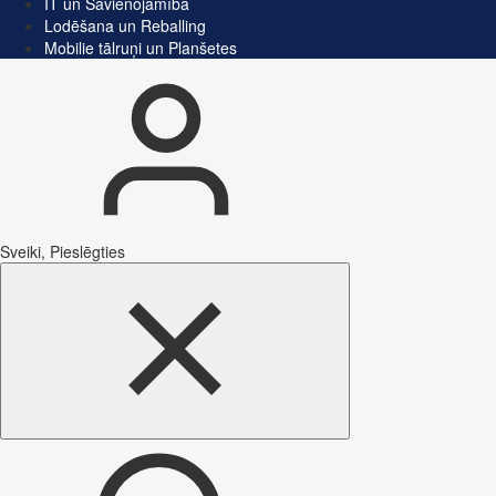
IT un Savienojamība
Lodēšana un Reballing
Mobilie tālruņi un Planšetes
Sveiki, Pieslēgties