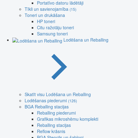
Portatīvo datoru lādētāji
Tīkli un savienojamība
(15)
Toneri un drukāšana
HP toneri
Citu ražotāju toneri
Samsung toneri
Lodēšana un Reballing
Skatīt visu Lodēšana un Reballing
Lodēšanas piederumi
(126)
BGA Reballing stacijas
Reballing piederumi
Grafikas mikroshēmu komplekti
Reballing stacijas
Reflow krāsnis
BGA Stencils un šabloni