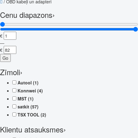
/
OBD kabeļi un adapteri
Cenu diapazons
›
€
—
€
Go
Zīmoli
›
Autool
(1)
Konnwei
(4)
MST
(1)
satkit
(57)
TSX TOOL
(2)
Klientu atsauksmes
›