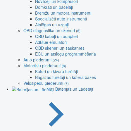
Novilcēji un kompresori
Domkrati un pacēlāji
Bremžu un motora instrumenti
Specializēti auto instrumenti
Atslēgas un uzgaļi
OBD diagnostika un skeneri
(6)
OBD kabeļi un adapteri
AdBlue emulatori
OBD skeneri un saskarnes
ECU un atslēgu programmēšana
Auto piederumi
(24)
Motociklu piederumi
(8)
Koferi un ķiveru turētāji
Bagāžas turētāji un kofera bāzes
Velosipēdu piederumi
(7)
Baterijas un Lādētāji