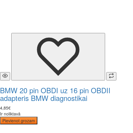
BMW 20 pin OBDI uz 16 pin OBDII
adapteris BMW diagnostikai
4
,
85
€
Ir noliktavā
Pievienot grozam