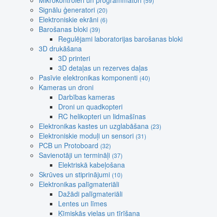
Mikrokontroleri un programmatori
(59)
Signālu ģeneratori
(20)
Elektroniskie ekrāni
(6)
Barošanas bloki
(39)
Regulējami laboratorijas barošanas bloki
3D drukāšana
3D printeri
3D detaļas un rezerves daļas
Pasīvie elektronikas komponenti
(40)
Kameras un droni
Darbības kameras
Droni un quadkopteri
RC helikopteri un lidmašīnas
Elektronikas kastes un uzglabāšana
(23)
Elektroniskie moduļi un sensori
(31)
PCB un Protoboard
(32)
Savienotāji un termināļi
(37)
Elektriskā kabeļošana
Skrūves un stiprinājumi
(10)
Elektronikas palīgmateriāli
Dažādi palīgmateriāli
Lentes un līmes
Ķīmiskās vielas un tīrīšana