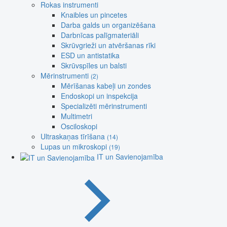
Rokas instrumenti
Knaibles un pincetes
Darba galds un organizēšana
Darbnīcas palīgmateriāli
Skrūvgrieži un atvēršanas rīki
ESD un antistatika
Skrūvspīles un balsti
Mērinstrumenti
(2)
Mērīšanas kabeļi un zondes
Endoskopi un inspekcija
Specializēti mērinstrumenti
Multimetri
Osciloskopi
Ultraskaņas tīrīšana
(14)
Lupas un mikroskopi
(19)
IT un Savienojamība