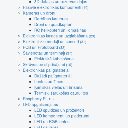
3D detaļas un rezerves daļas
Pasīvie elektronikas komponenti
(40)
Kameras un droni
Darbības kameras
Droni un quadkopteri
RC helikopteri un lidmašīnas
Elektronikas kastes un uzglabāšana
(23)
Elektroniskie moduļi un sensori
(31)
PCB un Protoboard
(32)
Savienotāji un termināļi
(37)
Elektriskā kabeļošana
Skrūves un stiprinājumi
(10)
Elektronikas palīgmateriāli
Dažādi palīgmateriāli
Lentes un līmes
Ķīmiskās vielas un tīrīšana
Termiski sarūkošās caurulītes
Raspberry Pi
(10)
LED apgaismojums
LED spuldzes un prožektori
LED komponenti un piederumi
LED un RGB lentes
LED caurules