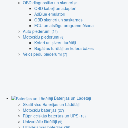
OBD diagnostika un skeneri
(6)
OBD kabeļi un adapteri
AdBlue emulatori
OBD skeneri un saskarnes
ECU un atslēgu programmēšana
Auto piederumi
(24)
Motociklu piederumi
(8)
Koferi un ķiveru turētāji
Bagāžas turētāji un kofera bāzes
Velosipēdu piederumi
(7)
Baterijas un Lādētāji
Skatīt visu Baterijas un Lādētāji
Motociklu baterijas
(27)
Rūpnieciskās baterijas un UPS
(18)
Universālie lādētāji
(9)
Uzlādējamas baterijas
(39)