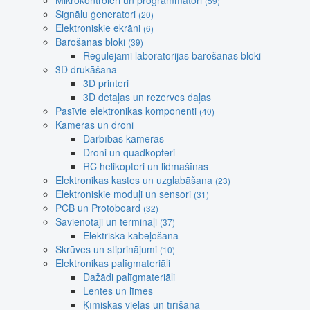
Mikrokontroleri un programmatori
(59)
Signālu ģeneratori
(20)
Elektroniskie ekrāni
(6)
Barošanas bloki
(39)
Regulējami laboratorijas barošanas bloki
3D drukāšana
3D printeri
3D detaļas un rezerves daļas
Pasīvie elektronikas komponenti
(40)
Kameras un droni
Darbības kameras
Droni un quadkopteri
RC helikopteri un lidmašīnas
Elektronikas kastes un uzglabāšana
(23)
Elektroniskie moduļi un sensori
(31)
PCB un Protoboard
(32)
Savienotāji un termināļi
(37)
Elektriskā kabeļošana
Skrūves un stiprinājumi
(10)
Elektronikas palīgmateriāli
Dažādi palīgmateriāli
Lentes un līmes
Ķīmiskās vielas un tīrīšana