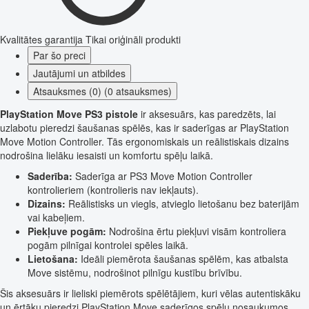
Kvalitātes garantija
Tikai oriģināli produkti
Par šo preci
Jautājumi un atbildes
Atsauksmes (0) (0 atsauksmes)
PlayStation Move PS3 pistole
ir aksesuārs, kas paredzēts, lai
uzlabotu pieredzi šaušanas spēlēs, kas ir saderīgas ar PlayStation
Move Motion Controller. Tās ergonomiskais un reālistiskais dizains
nodrošina lielāku iesaisti un komfortu spēļu laikā.
Saderība:
Saderīga ar PS3 Move Motion Controller
kontrolieriem (kontrolieris nav iekļauts).
Dizains:
Reālistisks un viegls, atvieglo lietošanu bez baterijām
vai kabeļiem.
Piekļuve pogām:
Nodrošina ērtu piekļuvi visām kontroliera
pogām pilnīgai kontrolei spēles laikā.
Lietošana:
Ideāli piemērota šaušanas spēlēm, kas atbalsta
Move sistēmu, nodrošinot pilnīgu kustību brīvību.
Šis aksesuārs ir lieliski piemērots spēlētājiem, kuri vēlas autentiskāku
un ērtāku pieredzi PlayStation Move saderīgos spēļu nosaukumos.