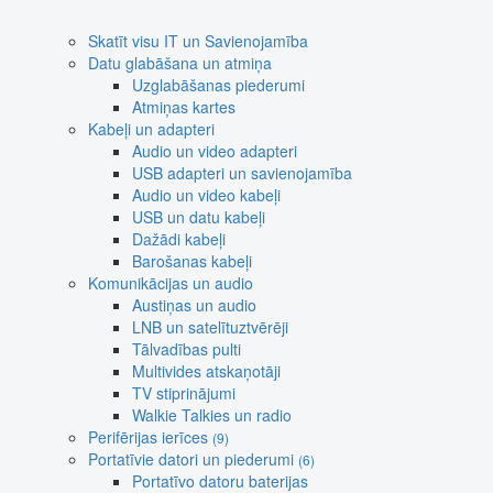
Skatīt visu IT un Savienojamība
Datu glabāšana un atmiņa
Uzglabāšanas piederumi
Atmiņas kartes
Kabeļi un adapteri
Audio un video adapteri
USB adapteri un savienojamība
Audio un video kabeļi
USB un datu kabeļi
Dažādi kabeļi
Barošanas kabeļi
Komunikācijas un audio
Austiņas un audio
LNB un satelītuztvērēji
Tālvadības pulti
Multivides atskaņotāji
TV stiprinājumi
Walkie Talkies un radio
Perifērijas ierīces
(9)
Portatīvie datori un piederumi
(6)
Portatīvo datoru baterijas