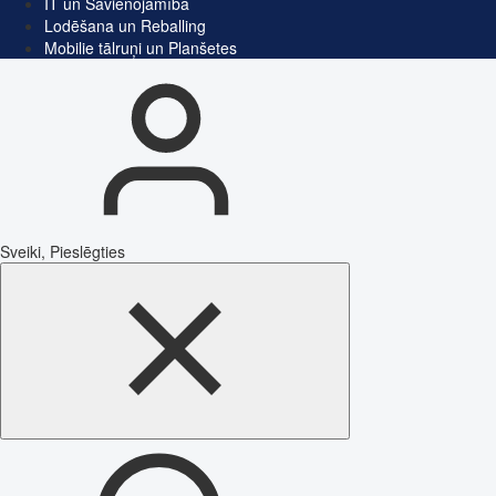
IT un Savienojamība
Lodēšana un Reballing
Mobilie tālruņi un Planšetes
Sveiki, Pieslēgties