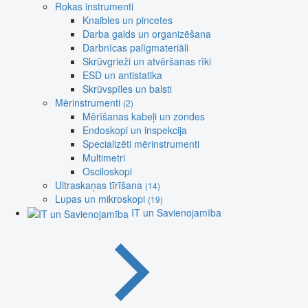
Rokas instrumenti
Knaibles un pincetes
Darba galds un organizēšana
Darbnīcas palīgmateriāli
Skrūvgrieži un atvēršanas rīki
ESD un antistatika
Skrūvspīles un balsti
Mērinstrumenti
(2)
Mērīšanas kabeļi un zondes
Endoskopi un inspekcija
Specializēti mērinstrumenti
Multimetri
Osciloskopi
Ultraskaņas tīrīšana
(14)
Lupas un mikroskopi
(19)
IT un Savienojamība