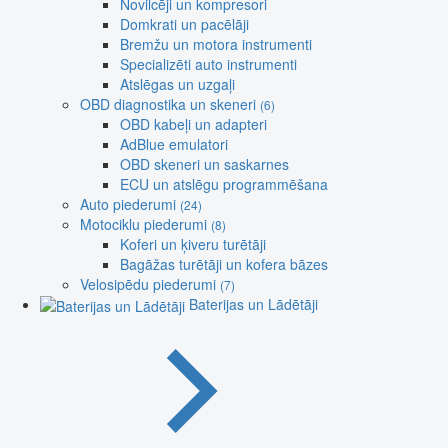
Novilcēji un kompresori
Domkrati un pacēlāji
Bremžu un motora instrumenti
Specializēti auto instrumenti
Atslēgas un uzgaļi
OBD diagnostika un skeneri
(6)
OBD kabeļi un adapteri
AdBlue emulatori
OBD skeneri un saskarnes
ECU un atslēgu programmēšana
Auto piederumi
(24)
Motociklu piederumi
(8)
Koferi un ķiveru turētāji
Bagāžas turētāji un kofera bāzes
Velosipēdu piederumi
(7)
Baterijas un Lādētāji