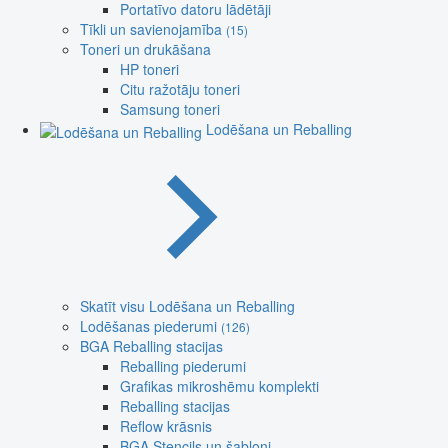
Portatīvo datoru lādētāji
Tīkli un savienojamība
(15)
Toneri un drukāšana
HP toneri
Citu ražotāju toneri
Samsung toneri
Lodēšana un Reballing
Skatīt visu Lodēšana un Reballing
Lodēšanas piederumi
(126)
BGA Reballing stacijas
Reballing piederumi
Grafikas mikroshēmu komplekti
Reballing stacijas
Reflow krāsnis
BGA Stencils un šabloni