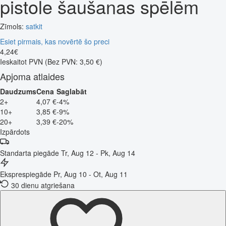
pistole šaušanas spēlēm
Zīmols:
satkit
Esiet pirmais, kas novērtē šo preci
4
,
24
€
Ieskaitot PVN
(Bez PVN: 3,50 €)
Apjoma atlaides
Daudzums
Cena
Saglabāt
2+
4,07 €
-4%
10+
3,85 €
-9%
20+
3,39 €
-20%
Izpārdots
Standarta piegāde
Tr, Aug 12 - Pk, Aug 14
Eksprespiegāde
Pr, Aug 10 - Ot, Aug 11
30 dienu atgriešana