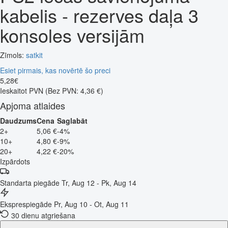
kabelis - rezerves daļa 3
konsoles versijām
Zīmols:
satkit
Esiet pirmais, kas novērtē šo preci
5
,
28
€
Ieskaitot PVN
(Bez PVN: 4,36 €)
Apjoma atlaides
Daudzums
Cena
Saglabāt
2+
5,06 €
-4%
10+
4,80 €
-9%
20+
4,22 €
-20%
Izpārdots
Standarta piegāde
Tr, Aug 12 - Pk, Aug 14
Eksprespiegāde
Pr, Aug 10 - Ot, Aug 11
30 dienu atgriešana