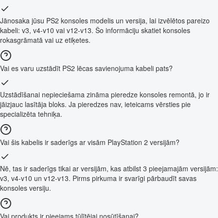
Jānosaka jūsu PS2 konsoles modelis un versija, lai izvēlētos pareizo
kabeli: v3, v4-v10 vai v12-v13. Šo informāciju skatiet konsoles
rokasgrāmatā vai uz etiķetes.
Vai es varu uzstādīt PS2 lēcas savienojuma kabeli pats?
Uzstādīšanai nepieciešama zināma pieredze konsoles remontā, jo ir
jāizjauc lasītāja bloks. Ja pieredzes nav, ieteicams vērsties pie
specializēta tehniķa.
Vai šis kabelis ir saderīgs ar visām PlayStation 2 versijām?
Nē, tas ir saderīgs tikai ar versijām, kas atbilst 3 pieejamajām versijām:
v3, v4-v10 un v12-v13. Pirms pirkuma ir svarīgi pārbaudīt savas
konsoles versiju.
Vai produkts ir pieejams tūlītējai nosūtīšanai?