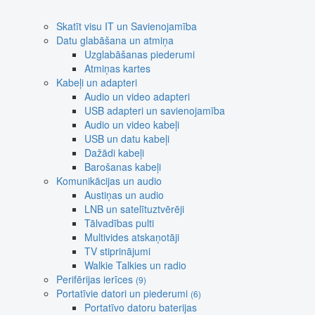
Skatīt visu IT un Savienojamība
Datu glabāšana un atmiņa
Uzglabāšanas piederumi
Atmiņas kartes
Kabeļi un adapteri
Audio un video adapteri
USB adapteri un savienojamība
Audio un video kabeļi
USB un datu kabeļi
Dažādi kabeļi
Barošanas kabeļi
Komunikācijas un audio
Austiņas un audio
LNB un satelītuztvērēji
Tālvadības pulti
Multivides atskaņotāji
TV stiprinājumi
Walkie Talkies un radio
Perifērijas ierīces
(9)
Portatīvie datori un piederumi
(6)
Portatīvo datoru baterijas