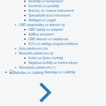
Novilcēji un kompresori
Domkrati un pacēlāji
Bremžu un motora instrumenti
Specializēti auto instrumenti
Atslēgas un uzgaļi
OBD diagnostika un skeneri
(6)
OBD kabeļi un adapteri
AdBlue emulatori
OBD skeneri un saskarnes
ECU un atslēgu programmēšana
Auto piederumi
(24)
Motociklu piederumi
(8)
Koferi un ķiveru turētāji
Bagāžas turētāji un kofera bāzes
Velosipēdu piederumi
(7)
Baterijas un Lādētāji