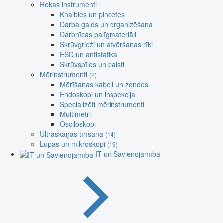
Rokas instrumenti
Knaibles un pincetes
Darba galds un organizēšana
Darbnīcas palīgmateriāli
Skrūvgrieži un atvēršanas rīki
ESD un antistatika
Skrūvspīles un balsti
Mērinstrumenti
(2)
Mērīšanas kabeļi un zondes
Endoskopi un inspekcija
Specializēti mērinstrumenti
Multimetri
Osciloskopi
Ultraskaņas tīrīšana
(14)
Lupas un mikroskopi
(19)
IT un Savienojamība