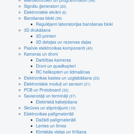
Mikrokontroleri un programmatori
(59)
Signālu ģeneratori
(20)
Elektroniskie ekrāni
(6)
Barošanas bloki
(39)
Regulējami laboratorijas barošanas bloki
3D drukāšana
3D printeri
3D detaļas un rezerves daļas
Pasīvie elektronikas komponenti
(40)
Kameras un droni
Darbības kameras
Droni un quadkopteri
RC helikopteri un lidmašīnas
Elektronikas kastes un uzglabāšana
(23)
Elektroniskie moduļi un sensori
(31)
PCB un Protoboard
(32)
Savienotāji un termināļi
(37)
Elektriskā kabeļošana
Skrūves un stiprinājumi
(10)
Elektronikas palīgmateriāli
Dažādi palīgmateriāli
Lentes un līmes
Ķīmiskās vielas un tīrīšana