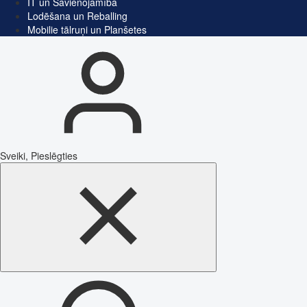
IT un Savienojamība
Lodēšana un Reballing
Mobilie tālruņi un Planšetes
Sveiki, Pieslēgties