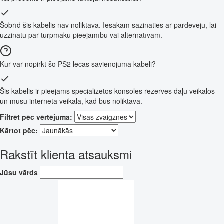
Šobrīd šis kabelis nav noliktavā. Iesakām sazināties ar pārdevēju, lai
uzzinātu par turpmāku pieejamību vai alternatīvām.
Kur var nopirkt šo PS2 lēcas savienojuma kabeli?
Šis kabelis ir pieejams specializētos konsoles rezerves daļu veikalos
un mūsu interneta veikalā, kad būs noliktavā.
Filtrēt pēc vērtējuma:
Kārtot pēc:
Rakstīt klienta atsauksmi
Jūsu vārds