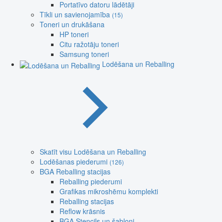
Portatīvo datoru lādētāji
Tīkli un savienojamība
(15)
Toneri un drukāšana
HP toneri
Citu ražotāju toneri
Samsung toneri
Lodēšana un Reballing
Skatīt visu Lodēšana un Reballing
Lodēšanas piederumi
(126)
BGA Reballing stacijas
Reballing piederumi
Grafikas mikroshēmu komplekti
Reballing stacijas
Reflow krāsnis
BGA Stencils un šabloni