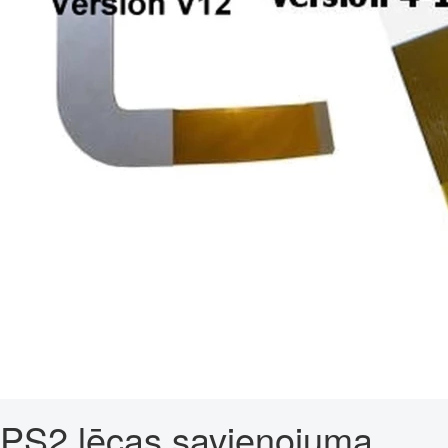
PS2 lēcas savienojuma