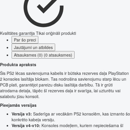
Kvalitātes garantija
Tikai oriģināli produkti
Par šo preci
Jautājumi un atbildes
Atsauksmes (0) (0 atsauksmes)
Produkta apraksts
Šis PS2 lēcas savienojuma kabelis ir būtiska rezerves daļa PlayStation
2 konsoles lasītāja blokam. Tas nodrošina savienojumu starp lēcu un
PCB plati, garantējot pareizu disku lasītāja darbību. Tā ir grūti
atrodama detaļa, tāpēc šī rezerves daļa ir svarīga, lai uzturētu vai
salabotu jūsu konsoli.
Pieejamās versijas
Versija v3:
Saderīga ar vecākām PS2 konsolēm, kas izmanto šo
konkrēto kabeļa versiju.
Versija v4-v10:
Konsoles modeļiem, kuriem nepieciešama šī