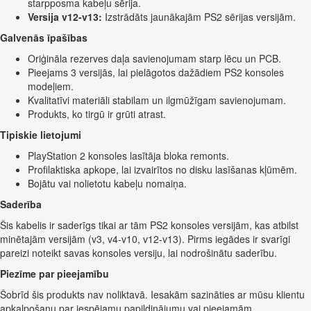
starpposma kabeļu sērija.
Versija v12-v13:
Izstrādāts jaunākajām PS2 sērijas versijām.
Galvenās īpašības
Oriģināla rezerves daļa savienojumam starp lēcu un PCB.
Pieejams 3 versijās, lai pielāgotos dažādiem PS2 konsoles
modeļiem.
Kvalitatīvi materiāli stabilam un ilgmūžīgam savienojumam.
Produkts, ko tirgū ir grūti atrast.
Tipiskie lietojumi
PlayStation 2 konsoles lasītāja bloka remonts.
Profilaktiska apkope, lai izvairītos no disku lasīšanas kļūmēm.
Bojātu vai nolietotu kabeļu nomaiņa.
Saderība
Šis kabelis ir saderīgs tikai ar tām PS2 konsoles versijām, kas atbilst
minētajām versijām (v3, v4-v10, v12-v13). Pirms iegādes ir svarīgi
pareizi noteikt savas konsoles versiju, lai nodrošinātu saderību.
Piezīme par pieejamību
Šobrīd šis produkts nav noliktavā. Iesakām sazināties ar mūsu klientu
apkalpošanu par iespējamu papildinājumu vai pieejamām