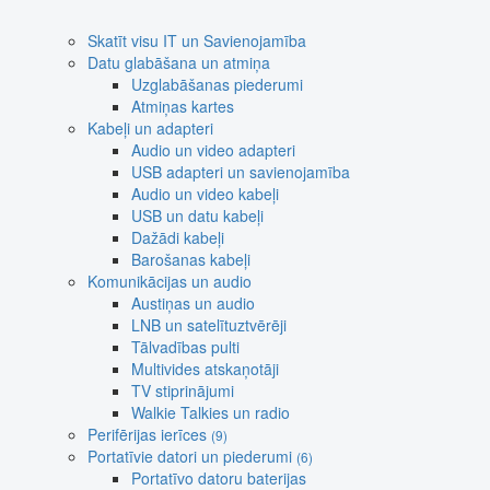
Skatīt visu IT un Savienojamība
Datu glabāšana un atmiņa
Uzglabāšanas piederumi
Atmiņas kartes
Kabeļi un adapteri
Audio un video adapteri
USB adapteri un savienojamība
Audio un video kabeļi
USB un datu kabeļi
Dažādi kabeļi
Barošanas kabeļi
Komunikācijas un audio
Austiņas un audio
LNB un satelītuztvērēji
Tālvadības pulti
Multivides atskaņotāji
TV stiprinājumi
Walkie Talkies un radio
Perifērijas ierīces
(9)
Portatīvie datori un piederumi
(6)
Portatīvo datoru baterijas