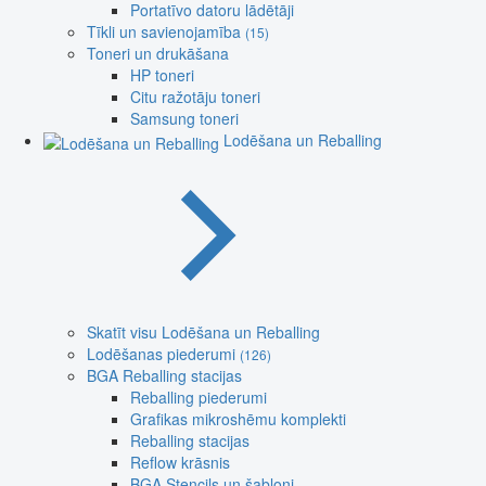
Portatīvo datoru lādētāji
Tīkli un savienojamība
(15)
Toneri un drukāšana
HP toneri
Citu ražotāju toneri
Samsung toneri
Lodēšana un Reballing
Skatīt visu Lodēšana un Reballing
Lodēšanas piederumi
(126)
BGA Reballing stacijas
Reballing piederumi
Grafikas mikroshēmu komplekti
Reballing stacijas
Reflow krāsnis
BGA Stencils un šabloni