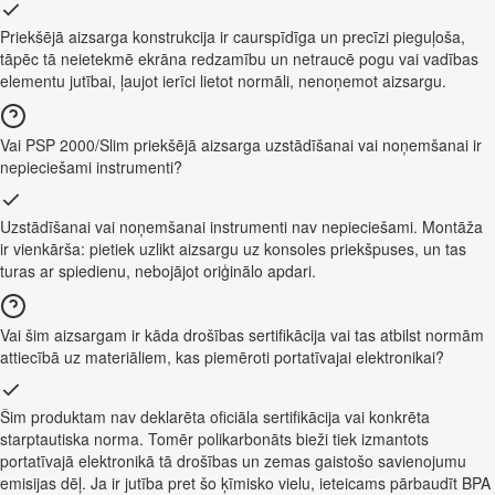
Priekšējā aizsarga konstrukcija ir caurspīdīga un precīzi pieguļoša,
tāpēc tā neietekmē ekrāna redzamību un netraucē pogu vai vadības
elementu jutībai, ļaujot ierīci lietot normāli, nenoņemot aizsargu.
Vai PSP 2000/Slim priekšējā aizsarga uzstādīšanai vai noņemšanai ir
nepieciešami instrumenti?
Uzstādīšanai vai noņemšanai instrumenti nav nepieciešami. Montāža
ir vienkārša: pietiek uzlikt aizsargu uz konsoles priekšpuses, un tas
turas ar spiedienu, nebojājot oriģinālo apdari.
Vai šim aizsargam ir kāda drošības sertifikācija vai tas atbilst normām
attiecībā uz materiāliem, kas piemēroti portatīvajai elektronikai?
Šim produktam nav deklarēta oficiāla sertifikācija vai konkrēta
starptautiska norma. Tomēr polikarbonāts bieži tiek izmantots
portatīvajā elektronikā tā drošības un zemas gaistošo savienojumu
emisijas dēļ. Ja ir jutība pret šo ķīmisko vielu, ieteicams pārbaudīt BPA