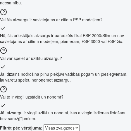
neesamību.
Vai šis aizsargs ir savietojams ar citiem PSP modeļiem?
Nē, šis priekšējais aizsargs ir paredzēts tikai PSP 2000/Slim un nav
savietojams ar citiem modeļiem, piemēram, PSP 3000 vai PSP Go.
Vai var spēlēt ar uzliktu aizsargu?
Jā, dizains nodrošina pilnu piekļuvi vadības pogām un pieslēgvietām,
lai varētu spēlēt, nenoņemot aizsargu.
Vai to ir viegli uzstādīt un noņemt?
Jā, aizsargu ir viegli uzlikt un noņemt, kas atvieglo ikdienas lietošanu
bez sarežģījumiem.
Filtrēt pēc vērtējuma: