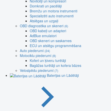
Novilcēji un kompresori
Domkrati un pacēlāji
Bremžu un motora instrumenti
Specializēti auto instrumenti
Atslēgas un uzgaļi
OBD diagnostika un skeneri
(6)
OBD kabeļi un adapteri
AdBlue emulatori
OBD skeneri un saskarnes
ECU un atslēgu programmēšana
Auto piederumi
(24)
Motociklu piederumi
(8)
Koferi un ķiveru turētāji
Bagāžas turētāji un kofera bāzes
Velosipēdu piederumi
(7)
Baterijas un Lādētāji