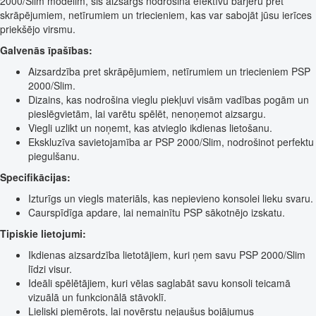
2000/Slim modelim, šis aizsargs nodrošina efektīvu barjeru pret
skrāpējumiem, netīrumiem un triecieniem, kas var sabojāt jūsu ierīces
priekšējo virsmu.
Galvenās īpašības:
Aizsardzība pret skrāpējumiem, netīrumiem un triecieniem PSP
2000/Slim.
Dizains, kas nodrošina vieglu piekļuvi visām vadības pogām un
pieslēgvietām, lai varētu spēlēt, nenoņemot aizsargu.
Viegli uzlikt un noņemt, kas atvieglo ikdienas lietošanu.
Ekskluzīva savietojamība ar PSP 2000/Slim, nodrošinot perfektu
piegulšanu.
Specifikācijas:
Izturīgs un viegls materiāls, kas nepievieno konsolei lieku svaru.
Caurspīdīga apdare, lai nemainītu PSP sākotnējo izskatu.
Tipiskie lietojumi:
Ikdienas aizsardzība lietotājiem, kuri ņem savu PSP 2000/Slim
līdzi visur.
Ideāli spēlētājiem, kuri vēlas saglabāt savu konsoli teicamā
vizuālā un funkcionālā stāvoklī.
Lieliski piemērots, lai novērstu nejaušus bojājumus