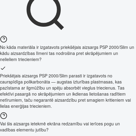
No kāda materiāla ir izgatavots priekšējais aizsargs PSP 2000/Slim un
kādu aizsardzības līmeni tas nodrošina pret skrāpējumiem un
nelieliem triecieniem?
Priekšējais aizsargs PSP 2000/Slim parasti ir izgatavots no
caurspīdīga polikarbonāta — augstas izturības plastmasas, kas
pazīstama ar ilgmūžību un spēju absorbēt vieglus triecienus. Tas
efektīvi pasargā no skrāpējumiem un ikdienas lietošanas radītiem
netīrumiem, taču negarantē aizsardzību pret smagiem kritieniem vai
lielas enerģijas triecieniem.
Vai šis aizsargs ietekmē ekrāna redzamību vai ierīces pogu un
vadības elementu jutību?