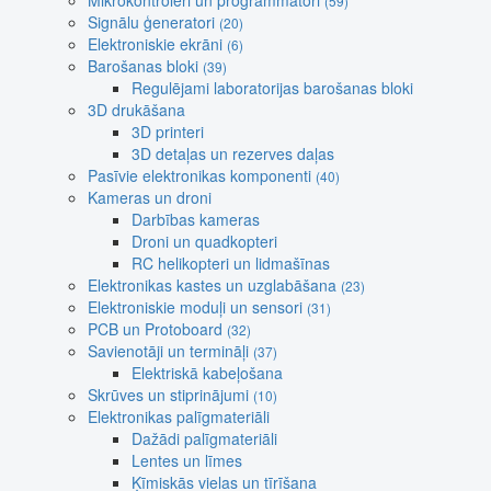
Mikrokontroleri un programmatori
(59)
Signālu ģeneratori
(20)
Elektroniskie ekrāni
(6)
Barošanas bloki
(39)
Regulējami laboratorijas barošanas bloki
3D drukāšana
3D printeri
3D detaļas un rezerves daļas
Pasīvie elektronikas komponenti
(40)
Kameras un droni
Darbības kameras
Droni un quadkopteri
RC helikopteri un lidmašīnas
Elektronikas kastes un uzglabāšana
(23)
Elektroniskie moduļi un sensori
(31)
PCB un Protoboard
(32)
Savienotāji un termināļi
(37)
Elektriskā kabeļošana
Skrūves un stiprinājumi
(10)
Elektronikas palīgmateriāli
Dažādi palīgmateriāli
Lentes un līmes
Ķīmiskās vielas un tīrīšana