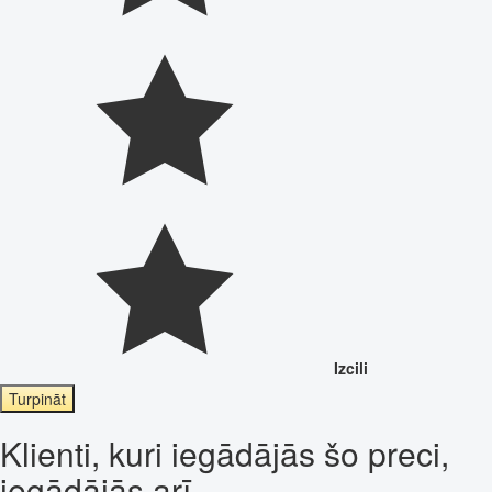
Izcili
Turpināt
Klienti, kuri iegādājās šo preci,
iegādājās arī