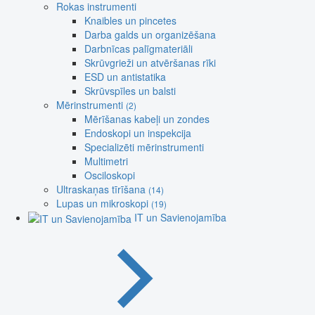
Rokas instrumenti
Knaibles un pincetes
Darba galds un organizēšana
Darbnīcas palīgmateriāli
Skrūvgrieži un atvēršanas rīki
ESD un antistatika
Skrūvspīles un balsti
Mērinstrumenti
(2)
Mērīšanas kabeļi un zondes
Endoskopi un inspekcija
Specializēti mērinstrumenti
Multimetri
Osciloskopi
Ultraskaņas tīrīšana
(14)
Lupas un mikroskopi
(19)
IT un Savienojamība