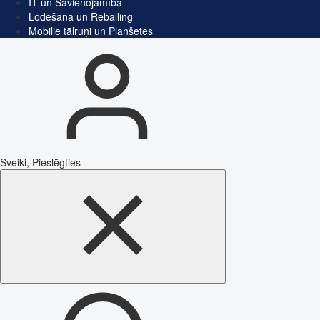
IT un Savienojamība
Lodēšana un Reballing
Mobilie tālruņi un Planšetes
Sveiki, Pieslēgties