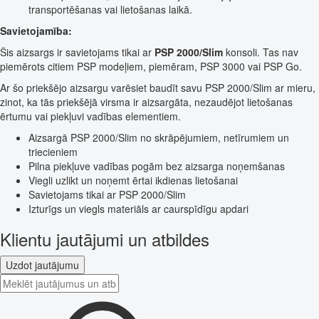
transportēšanas vai lietošanas laikā.
Savietojamība:
Šis aizsargs ir savietojams tikai ar
PSP 2000/Slim
konsoli. Tas nav
piemērots citiem PSP modeļiem, piemēram, PSP 3000 vai PSP Go.
Ar šo priekšējo aizsargu varēsiet baudīt savu PSP 2000/Slim ar mieru,
zinot, ka tās priekšējā virsma ir aizsargāta, nezaudējot lietošanas
ērtumu vai piekļuvi vadības elementiem.
Aizsargā PSP 2000/Slim no skrāpējumiem, netīrumiem un
triecieniem
Pilna piekļuve vadības pogām bez aizsarga noņemšanas
Viegli uzlikt un noņemt ērtai ikdienas lietošanai
Savietojams tikai ar PSP 2000/Slim
Izturīgs un viegls materiāls ar caurspīdīgu apdari
Klientu jautājumi un atbildes
Uzdot jautājumu