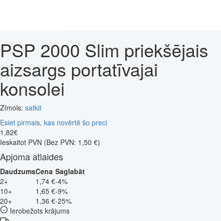
PSP 2000 Slim priekšējais
aizsargs portatīvajai
konsolei
Zīmols:
satkit
Esiet pirmais, kas novērtē šo preci
1
,
82
€
Ieskaitot PVN
(Bez PVN: 1,50 €)
Apjoma atlaides
Daudzums
Cena
Saglabāt
2+
1,74 €
-4%
10+
1,65 €
-9%
20+
1,36 €
-25%
Ierobežots krājums