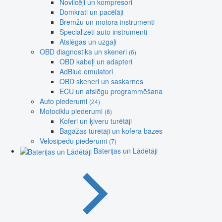
Novilcēji un kompresori
Domkrati un pacēlāji
Bremžu un motora instrumenti
Specializēti auto instrumenti
Atslēgas un uzgaļi
OBD diagnostika un skeneri
(6)
OBD kabeļi un adapteri
AdBlue emulatori
OBD skeneri un saskarnes
ECU un atslēgu programmēšana
Auto piederumi
(24)
Motociklu piederumi
(8)
Koferi un ķiveru turētāji
Bagāžas turētāji un kofera bāzes
Velosipēdu piederumi
(7)
Baterijas un Lādētāji