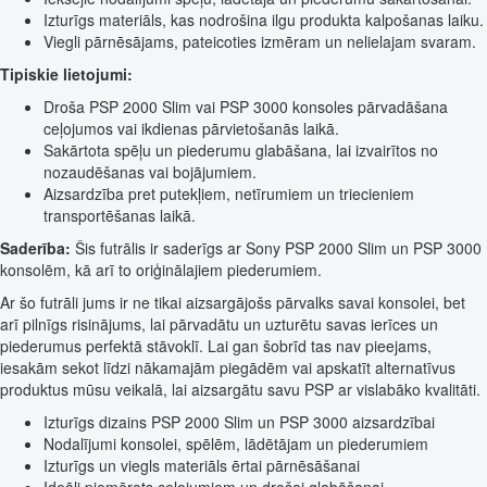
Izturīgs materiāls, kas nodrošina ilgu produkta kalpošanas laiku.
Viegli pārnēsājams, pateicoties izmēram un nelielajam svaram.
Tipiskie lietojumi:
Droša PSP 2000 Slim vai PSP 3000 konsoles pārvadāšana
ceļojumos vai ikdienas pārvietošanās laikā.
Sakārtota spēļu un piederumu glabāšana, lai izvairītos no
nozaudēšanas vai bojājumiem.
Aizsardzība pret putekļiem, netīrumiem un triecieniem
transportēšanas laikā.
Saderība:
Šis futrālis ir saderīgs ar Sony PSP 2000 Slim un PSP 3000
konsolēm, kā arī to oriģinālajiem piederumiem.
Ar šo futrāli jums ir ne tikai aizsargājošs pārvalks savai konsolei, bet
arī pilnīgs risinājums, lai pārvadātu un uzturētu savas ierīces un
piederumus perfektā stāvoklī. Lai gan šobrīd tas nav pieejams,
iesakām sekot līdzi nākamajām piegādēm vai apskatīt alternatīvus
produktus mūsu veikalā, lai aizsargātu savu PSP ar vislabāko kvalitāti.
Izturīgs dizains PSP 2000 Slim un PSP 3000 aizsardzībai
Nodalījumi konsolei, spēlēm, lādētājam un piederumiem
Izturīgs un viegls materiāls ērtai pārnēsāšanai
Ideāli piemērots ceļojumiem un drošai glabāšanai