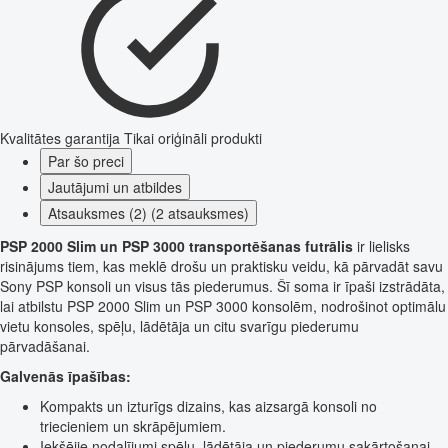
Kvalitātes garantija
Tikai oriģināli produkti
Par šo preci
Jautājumi un atbildes
Atsauksmes (2) (2 atsauksmes)
PSP 2000 Slim un PSP 3000 transportēšanas futrālis
ir lielisks
risinājums tiem, kas meklē drošu un praktisku veidu, kā pārvadāt savu
Sony PSP konsoli un visus tās piederumus. Šī soma ir īpaši izstrādāta,
lai atbilstu PSP 2000 Slim un PSP 3000 konsolēm, nodrošinot optimālu
vietu konsoles, spēļu, lādētāja un citu svarīgu piederumu
pārvadāšanai.
Galvenās īpašības:
Kompakts un izturīgs dizains, kas aizsargā konsoli no
triecieniem un skrāpējumiem.
Iekšējie nodalījumi spēļu, lādētāja un piederumu sakārtošanai.