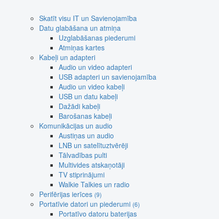
Skatīt visu IT un Savienojamība
Datu glabāšana un atmiņa
Uzglabāšanas piederumi
Atmiņas kartes
Kabeļi un adapteri
Audio un video adapteri
USB adapteri un savienojamība
Audio un video kabeļi
USB un datu kabeļi
Dažādi kabeļi
Barošanas kabeļi
Komunikācijas un audio
Austiņas un audio
LNB un satelītuztvērēji
Tālvadības pulti
Multivides atskaņotāji
TV stiprinājumi
Walkie Talkies un radio
Perifērijas ierīces
(9)
Portatīvie datori un piederumi
(6)
Portatīvo datoru baterijas