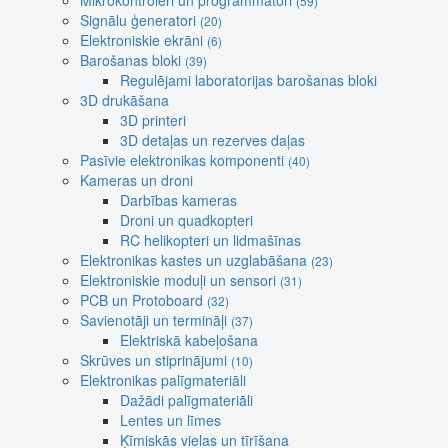
Mikrokontroleri un programmatori
(59)
Signālu ģeneratori
(20)
Elektroniskie ekrāni
(6)
Barošanas bloki
(39)
Regulējami laboratorijas barošanas bloki
3D drukāšana
3D printeri
3D detaļas un rezerves daļas
Pasīvie elektronikas komponenti
(40)
Kameras un droni
Darbības kameras
Droni un quadkopteri
RC helikopteri un lidmašīnas
Elektronikas kastes un uzglabāšana
(23)
Elektroniskie moduļi un sensori
(31)
PCB un Protoboard
(32)
Savienotāji un termināļi
(37)
Elektriskā kabeļošana
Skrūves un stiprinājumi
(10)
Elektronikas palīgmateriāli
Dažādi palīgmateriāli
Lentes un līmes
Ķīmiskās vielas un tīrīšana