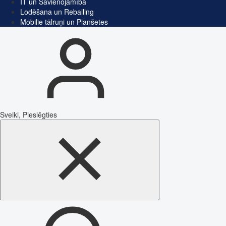
IT un Savienojamība
Lodēšana un Reballing
Mobilie tālruņi un Planšetes
Sveiki, Pieslēgties