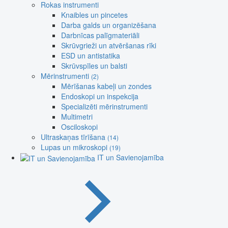
Rokas instrumenti
Knaibles un pincetes
Darba galds un organizēšana
Darbnīcas palīgmateriāli
Skrūvgrieži un atvēršanas rīki
ESD un antistatika
Skrūvspīles un balsti
Mērinstrumenti
(2)
Mērīšanas kabeļi un zondes
Endoskopi un inspekcija
Specializēti mērinstrumenti
Multimetri
Osciloskopi
Ultraskaņas tīrīšana
(14)
Lupas un mikroskopi
(19)
IT un Savienojamība