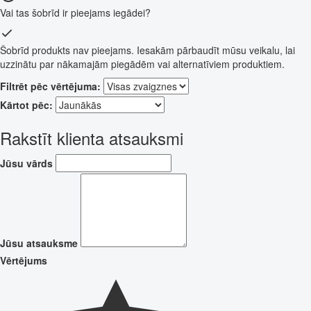
Vai tas šobrīd ir pieejams iegādei?
Šobrīd produkts nav pieejams. Iesakām pārbaudīt mūsu veikalu, lai
uzzinātu par nākamajām piegādēm vai alternatīviem produktiem.
Filtrēt pēc vērtējuma:
Kārtot pēc:
Rakstīt klienta atsauksmi
Jūsu vārds
Jūsu atsauksme
Vērtējums