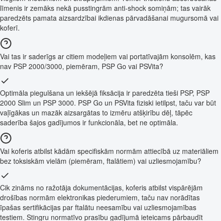
līmenis ir zemāks nekā pusstingrām anti-shock somiņām; tas vairāk
paredzēts pamata aizsardzībai ikdienas pārvadāšanai mugursomā vai
koferī.
Vai tas ir saderīgs ar citiem modeļiem vai portatīvajām konsolēm, kas
nav PSP 2000/3000, piemēram, PSP Go vai PSVita?
Optimāla piegulšana un iekšējā fiksācija ir paredzēta tieši PSP, PSP
2000 Slim un PSP 3000. PSP Go un PSVita fiziski ietilpst, taču var būt
vaļīgākas un mazāk aizsargātas to izmēru atšķirību dēļ, tāpēc
saderība šajos gadījumos ir funkcionāla, bet ne optimāla.
Vai koferis atbilst kādām specifiskām normām attiecībā uz materiāliem
bez toksiskām vielām (piemēram, ftalātiem) vai uzliesmojamību?
Cik zināms no ražotāja dokumentācijas, koferis atbilst vispārējām
drošības normām elektronikas piederumiem, taču nav norādītas
īpašas sertifikācijas par ftalātu neesamību vai uzliesmojamības
testiem. Stingru normatīvo prasību gadījumā ieteicams pārbaudīt