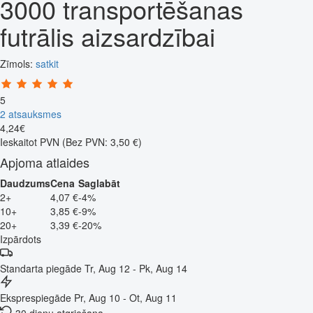
3000 transportēšanas
futrālis aizsardzībai
Zīmols:
satkit
5
2 atsauksmes
4
,
24
€
Ieskaitot PVN
(Bez PVN: 3,50 €)
Apjoma atlaides
Daudzums
Cena
Saglabāt
2+
4,07 €
-4%
10+
3,85 €
-9%
20+
3,39 €
-20%
Izpārdots
Standarta piegāde
Tr, Aug 12 - Pk, Aug 14
Eksprespiegāde
Pr, Aug 10 - Ot, Aug 11
30 dienu atgriešana