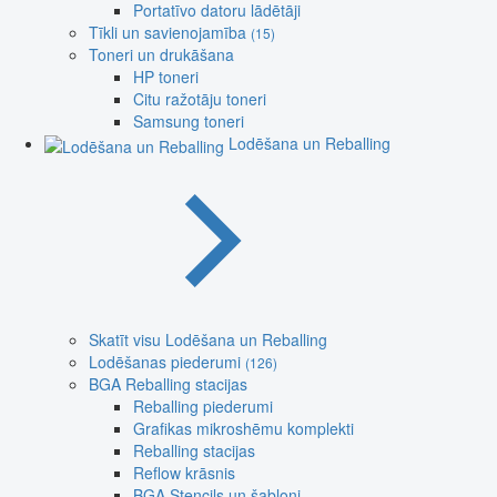
Portatīvo datoru lādētāji
Tīkli un savienojamība
(15)
Toneri un drukāšana
HP toneri
Citu ražotāju toneri
Samsung toneri
Lodēšana un Reballing
Skatīt visu Lodēšana un Reballing
Lodēšanas piederumi
(126)
BGA Reballing stacijas
Reballing piederumi
Grafikas mikroshēmu komplekti
Reballing stacijas
Reflow krāsnis
BGA Stencils un šabloni