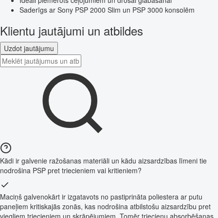
Saderīgs ar Sony PSP 2000 Slim un PSP 3000 konsolēm
Klientu jautājumi un atbildes
Uzdot jautājumu
Kādi ir galvenie ražošanas materiāli un kādu aizsardzības līmeni tie
nodrošina PSP pret triecieniem vai kritieniem?
Maciņš galvenokārt ir izgatavots no pastiprināta poliestera ar putu
paneļiem kritiskajās zonās, kas nodrošina atbilstošu aizsardzību pret
viegliem triecieniem un skrāpējumiem. Tomēr triecienu absorbēšanas