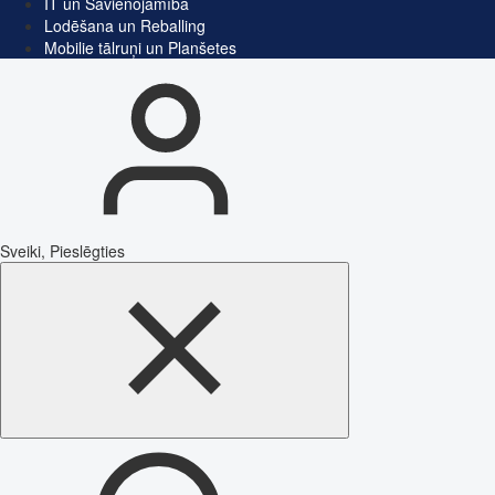
IT un Savienojamība
Lodēšana un Reballing
Mobilie tālruņi un Planšetes
Sveiki, Pieslēgties