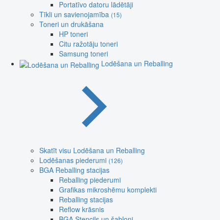
Portatīvo datoru lādētāji
Tīkli un savienojamība
(15)
Toneri un drukāšana
HP toneri
Citu ražotāju toneri
Samsung toneri
Lodēšana un Reballing
Skatīt visu Lodēšana un Reballing
Lodēšanas piederumi
(126)
BGA Reballing stacijas
Reballing piederumi
Grafikas mikroshēmu komplekti
Reballing stacijas
Reflow krāsnis
BGA Stencils un šabloni