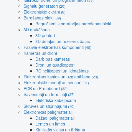
Mikrokontroleri un programmatori
(59)
Signālu ģeneratori
(20)
Elektroniskie ekrāni
(6)
Barošanas bloki
(39)
Regulējami laboratorijas barošanas bloki
3D drukāšana
3D printeri
3D detaļas un rezerves daļas
Pasīvie elektronikas komponenti
(40)
Kameras un droni
Darbības kameras
Droni un quadkopteri
RC helikopteri un lidmašīnas
Elektronikas kastes un uzglabāšana
(23)
Elektroniskie moduļi un sensori
(31)
PCB un Protoboard
(32)
Savienotāji un termināļi
(37)
Elektriskā kabeļošana
Skrūves un stiprinājumi
(10)
Elektronikas palīgmateriāli
Dažādi palīgmateriāli
Lentes un līmes
Ķīmiskās vielas un tīrīšana