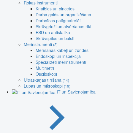
Rokas instrumenti
Knaibles un pincetes
Darba galds un organizēšana
Darbnīcas palīgmateriāli
Skrūvgrieži un atvēršanas rīki
ESD un antistatika
Skrūvspīles un balsti
Mērinstrumenti
(2)
Mērīšanas kabeļi un zondes
Endoskopi un inspekcija
Specializēti mērinstrumenti
Multimetri
Osciloskopi
Ultraskaņas tīrīšana
(14)
Lupas un mikroskopi
(19)
IT un Savienojamība