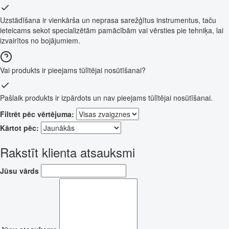
Uzstādīšana ir vienkārša un neprasa sarežģītus instrumentus, taču
ieteicams sekot specializētām pamācībām vai vērsties pie tehniķa, lai
izvairītos no bojājumiem.
Vai produkts ir pieejams tūlītējai nosūtīšanai?
Pašlaik produkts ir izpārdots un nav pieejams tūlītējai nosūtīšanai.
Filtrēt pēc vērtējuma:
Kārtot pēc:
Rakstīt klienta atsauksmi
Jūsu vārds