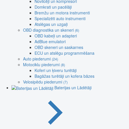
Novilcēji un kompresori
Domkrati un pacēlāji
Bremžu un motora instrumenti
Specializēti auto instrumenti
Atslēgas un uzgaļi
OBD diagnostika un skeneri
(6)
OBD kabeļi un adapteri
AdBlue emulatori
OBD skeneri un saskarnes
ECU un atslēgu programmēšana
Auto piederumi
(24)
Motociklu piederumi
(8)
Koferi un ķiveru turētāji
Bagāžas turētāji un kofera bāzes
Velosipēdu piederumi
(7)
Baterijas un Lādētāji