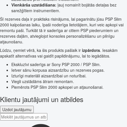
Vienkārša uzstādīšana:
ļauj nomainīt bojātās detaļas bez
sarežģītiem instrumentiem.
Šī rezerves daļa ir praktisks risinājums, lai pagarinātu jūsu PSP Slim
2000 kalpošanas laiku, īpaši noderīga lietotājiem, kuri veic apkopi vai
remontu paši. Turklāt tā ir saderīga ar citiem PSP piederumiem un
rezerves daļām, atvieglojot konsoles personalizēšanu un pilnīgu
atjaunošanu.
Lūdzu, ņemiet vērā, ka šis produkts pašlaik ir
izpārdots
. Iesakām
apskatīt alternatīvas vai gaidīt papildinājumu, lai to iegādātos.
Ekskluzīvi saderīgs ar Sony PSP 2000 / PSP Slim.
Ietver sānu korpusa aizsardzību un rezerves pogas.
Izturīgi materiāli aizsardzībai un noturībai.
Viegli uzstādāms ātram remontam.
Piemērots PSP Slim 2000 apkopei un atjaunošanai.
Klientu jautājumi un atbildes
Uzdot jautājumu