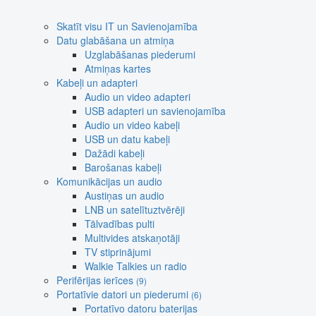
Skatīt visu IT un Savienojamība
Datu glabāšana un atmiņa
Uzglabāšanas piederumi
Atmiņas kartes
Kabeļi un adapteri
Audio un video adapteri
USB adapteri un savienojamība
Audio un video kabeļi
USB un datu kabeļi
Dažādi kabeļi
Barošanas kabeļi
Komunikācijas un audio
Austiņas un audio
LNB un satelītuztvērēji
Tālvadības pulti
Multivides atskaņotāji
TV stiprinājumi
Walkie Talkies un radio
Perifērijas ierīces
(9)
Portatīvie datori un piederumi
(6)
Portatīvo datoru baterijas