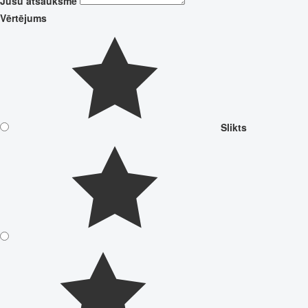
Jūsu atsauksme
Vērtējums
Slikts