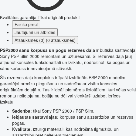
Kvalitātes garantija
Tikai oriģināli produkti
Par šo preci
Jautājumi un atbildes
Atsauksmes (0) (0 atsauksmes)
PSP2000 sānu korpusa un pogu rezerves daļa
ir būtiska sastāvdaļa
Sony PSP Slim 2000 remontam un uzturēšanai. Šī rezerves daļa ļauj
atjaunot konsoles funkcionalitāti un izskatu, nodrošinot, ka pogas un
sānu korpuss ir nevainojamā stāvoklī.
Šis rezerves daļu komplekts ir īpaši izstrādāts PSP 2000 modelim,
garantējot precīzu piegulšanu un saderību ar visām konsoles
oriģinālajām detaļām. Tas ir ideāli piemērots lietotājiem, kuri vēlas veikt
remontu nolietojuma, bojājumu dēļ vai vienkārši uzlabot ierīces
izskatu.
Saderība:
tikai Sony PSP 2000 / PSP Slim.
Iekļautās sastāvdaļas:
korpusa sānu aizsardzība un rezerves
pogas.
Kvalitāte:
izturīgi materiāli, kas nodrošina ilgmūžību un
aizsardzību pret nelieliem triecieniem.