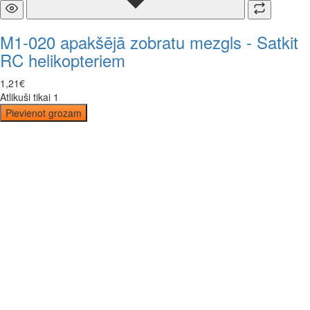
M1-020 apakšējā zobratu mezgls - Satkit
RC helikopteriem
1
,
21
€
Atlikuši tikai 1
Pievienot grozam