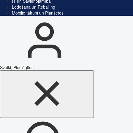
IT un Savienojamība
Lodēšana un Reballing
Mobilie tālruņi un Planšetes
Sveiki, Pieslēgties