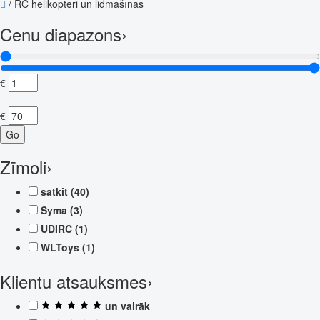
/
RC helikopteri un lidmašīnas
Cenu diapazons
›
€
—
€
Go
Zīmoli
›
satkit
(40)
Syma
(3)
UDIRC
(1)
WLToys
(1)
Klientu atsauksmes
›
un vairāk