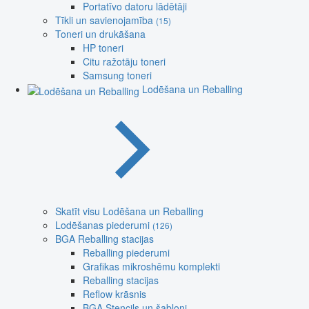
Portatīvo datoru lādētāji
Tīkli un savienojamība
(15)
Toneri un drukāšana
HP toneri
Citu ražotāju toneri
Samsung toneri
Lodēšana un Reballing
Skatīt visu Lodēšana un Reballing
Lodēšanas piederumi
(126)
BGA Reballing stacijas
Reballing piederumi
Grafikas mikroshēmu komplekti
Reballing stacijas
Reflow krāsnis
BGA Stencils un šabloni