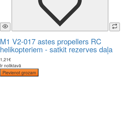
M1 V2-017 astes propellers RC
helikopteriem - satkit rezerves daļa
1
,
21
€
Ir noliktavā
Pievienot grozam