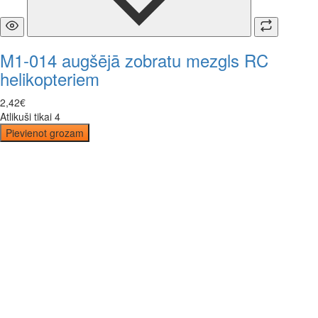
M1-014 augšējā zobratu mezgls RC
helikopteriem
2
,
42
€
Atlikuši tikai 4
Pievienot grozam