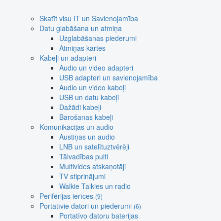
Skatīt visu IT un Savienojamība
Datu glabāšana un atmiņa
Uzglabāšanas piederumi
Atmiņas kartes
Kabeļi un adapteri
Audio un video adapteri
USB adapteri un savienojamība
Audio un video kabeļi
USB un datu kabeļi
Dažādi kabeļi
Barošanas kabeļi
Komunikācijas un audio
Austiņas un audio
LNB un satelītuztvērēji
Tālvadības pulti
Multivides atskaņotāji
TV stiprinājumi
Walkie Talkies un radio
Perifērijas ierīces
(9)
Portatīvie datori un piederumi
(6)
Portatīvo datoru baterijas