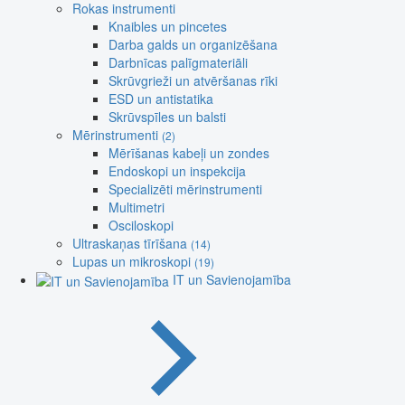
Rokas instrumenti
Knaibles un pincetes
Darba galds un organizēšana
Darbnīcas palīgmateriāli
Skrūvgrieži un atvēršanas rīki
ESD un antistatika
Skrūvspīles un balsti
Mērinstrumenti
(2)
Mērīšanas kabeļi un zondes
Endoskopi un inspekcija
Specializēti mērinstrumenti
Multimetri
Osciloskopi
Ultraskaņas tīrīšana
(14)
Lupas un mikroskopi
(19)
IT un Savienojamība