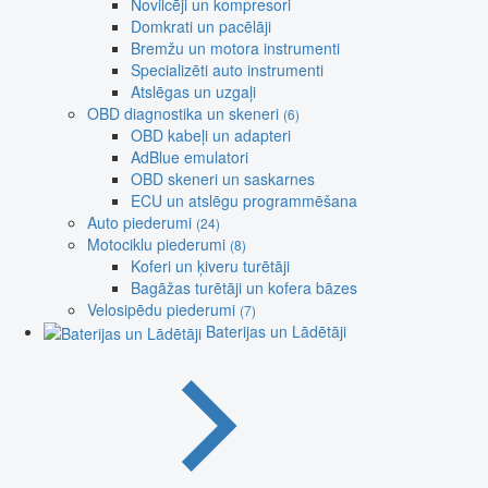
Novilcēji un kompresori
Domkrati un pacēlāji
Bremžu un motora instrumenti
Specializēti auto instrumenti
Atslēgas un uzgaļi
OBD diagnostika un skeneri
(6)
OBD kabeļi un adapteri
AdBlue emulatori
OBD skeneri un saskarnes
ECU un atslēgu programmēšana
Auto piederumi
(24)
Motociklu piederumi
(8)
Koferi un ķiveru turētāji
Bagāžas turētāji un kofera bāzes
Velosipēdu piederumi
(7)
Baterijas un Lādētāji