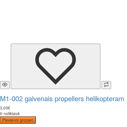
M1-002 galvenais propellers helikopteram
3
,
03
€
Ir noliktavā
Pievienot grozam