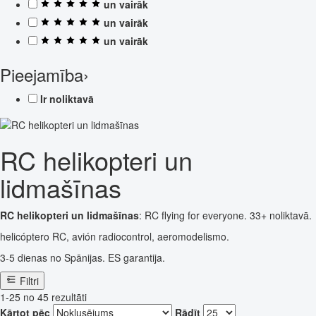
un vairāk
un vairāk
un vairāk
Pieejamība
›
Ir noliktavā
RC helikopteri un
lidmašīnas
RC helikopteri un lidmašīnas
: RC flying for everyone. 33+ noliktavā.
helicóptero RC, avión radiocontrol, aeromodelismo.
3-5 dienas no Spānijas. ES garantija.
Filtri
1-25 no 45 rezultāti
Kārtot pēc
Rādīt