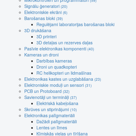
Mikrokontroleri un programmatori
(59)
Signālu ģeneratori
(20)
Elektroniskie ekrāni
(6)
Barošanas bloki
(39)
Regulējami laboratorijas barošanas bloki
3D drukāšana
3D printeri
3D detaļas un rezerves daļas
Pasīvie elektronikas komponenti
(40)
Kameras un droni
Darbības kameras
Droni un quadkopteri
RC helikopteri un lidmašīnas
Elektronikas kastes un uzglabāšana
(23)
Elektroniskie moduļi un sensori
(31)
PCB un Protoboard
(32)
Savienotāji un termināļi
(37)
Elektriskā kabeļošana
Skrūves un stiprinājumi
(10)
Elektronikas palīgmateriāli
Dažādi palīgmateriāli
Lentes un līmes
Ķīmiskās vielas un tīrīšana