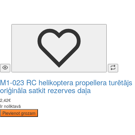
M1-023 RC helikoptera propellera turētājs
oriģināla satkit rezerves daļa
2
,
42
€
Ir noliktavā
Pievienot grozam