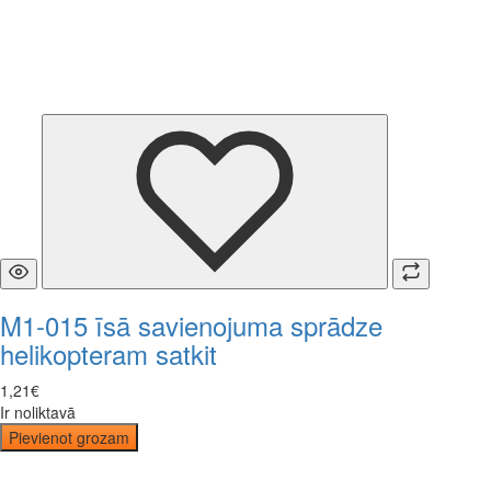
M1-015 īsā savienojuma sprādze
helikopteram satkit
1
,
21
€
Ir noliktavā
Pievienot grozam