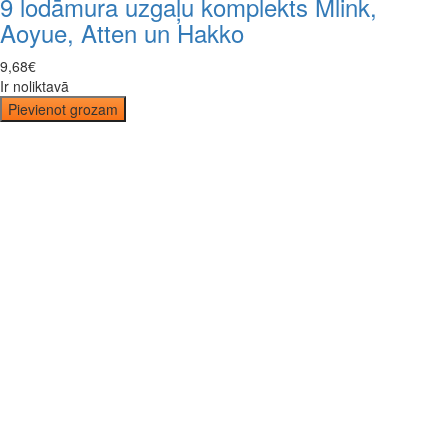
9 lodāmura uzgaļu komplekts Mlink,
Aoyue, Atten un Hakko
9
,
68
€
Ir noliktavā
Pievienot grozam