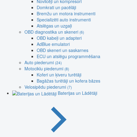
Novilcēji un kompresori
Domkrati un pacēlāji
Bremžu un motora instrumenti
Specializēti auto instrumenti
Atslēgas un uzgaļi
OBD diagnostika un skeneri
(6)
OBD kabeļi un adapteri
AdBlue emulatori
OBD skeneri un saskarnes
ECU un atslēgu programmēšana
Auto piederumi
(24)
Motociklu piederumi
(8)
Koferi un ķiveru turētāji
Bagāžas turētāji un kofera bāzes
Velosipēdu piederumi
(7)
Baterijas un Lādētāji