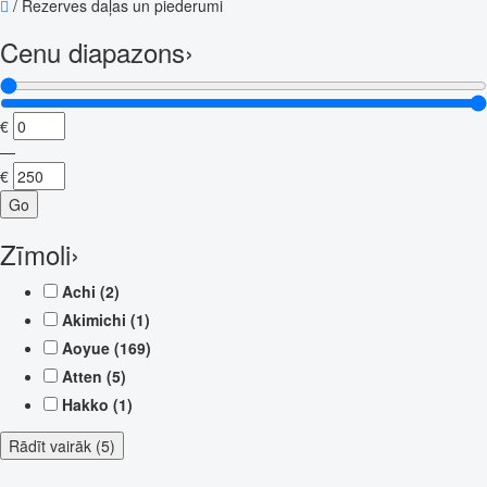
/
Rezerves daļas un piederumi
Cenu diapazons
›
€
—
€
Go
Zīmoli
›
Achi
(2)
Akimichi
(1)
Aoyue
(169)
Atten
(5)
Hakko
(1)
Rādīt vairāk (5)