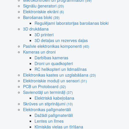
Mikrokontroleri un programmatori
(59)
Signālu ģeneratori
(20)
Elektroniskie ekrāni
(6)
Barošanas bloki
(39)
Regulējami laboratorijas barošanas bloki
3D drukāšana
3D printeri
3D detaļas un rezerves daļas
Pasīvie elektronikas komponenti
(40)
Kameras un droni
Darbības kameras
Droni un quadkopteri
RC helikopteri un lidmašīnas
Elektronikas kastes un uzglabāšana
(23)
Elektroniskie moduļi un sensori
(31)
PCB un Protoboard
(32)
Savienotāji un termināļi
(37)
Elektriskā kabeļošana
Skrūves un stiprinājumi
(10)
Elektronikas palīgmateriāli
Dažādi palīgmateriāli
Lentes un līmes
Ķīmiskās vielas un tīrīšana