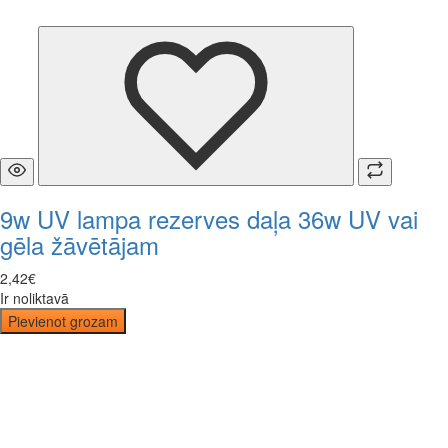
9w UV lampa rezerves daļa 36w UV vai
gēla žāvētājam
2
,
42
€
Ir noliktavā
Pievienot grozam