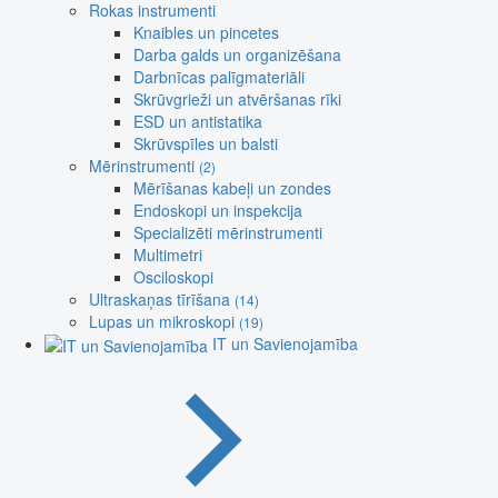
Rokas instrumenti
Knaibles un pincetes
Darba galds un organizēšana
Darbnīcas palīgmateriāli
Skrūvgrieži un atvēršanas rīki
ESD un antistatika
Skrūvspīles un balsti
Mērinstrumenti
(2)
Mērīšanas kabeļi un zondes
Endoskopi un inspekcija
Specializēti mērinstrumenti
Multimetri
Osciloskopi
Ultraskaņas tīrīšana
(14)
Lupas un mikroskopi
(19)
IT un Savienojamība