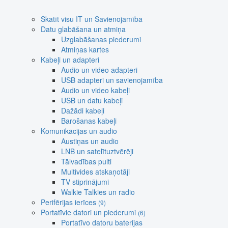
Skatīt visu IT un Savienojamība
Datu glabāšana un atmiņa
Uzglabāšanas piederumi
Atmiņas kartes
Kabeļi un adapteri
Audio un video adapteri
USB adapteri un savienojamība
Audio un video kabeļi
USB un datu kabeļi
Dažādi kabeļi
Barošanas kabeļi
Komunikācijas un audio
Austiņas un audio
LNB un satelītuztvērēji
Tālvadības pulti
Multivides atskaņotāji
TV stiprinājumi
Walkie Talkies un radio
Perifērijas ierīces
(9)
Portatīvie datori un piederumi
(6)
Portatīvo datoru baterijas