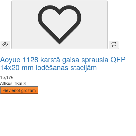
Aoyue 1128 karstā gaisa sprausla QFP
14x20 mm lodēšanas stacijām
15
,
17
€
Atlikuši tikai 3
Pievienot grozam