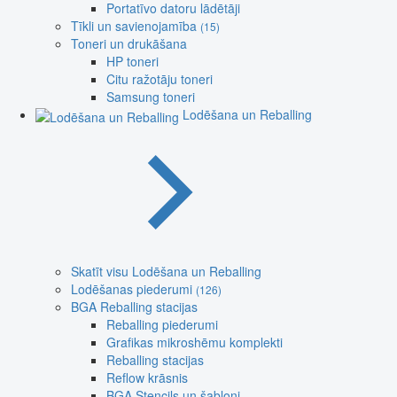
Portatīvo datoru lādētāji
Tīkli un savienojamība
(15)
Toneri un drukāšana
HP toneri
Citu ražotāju toneri
Samsung toneri
Lodēšana un Reballing
Skatīt visu Lodēšana un Reballing
Lodēšanas piederumi
(126)
BGA Reballing stacijas
Reballing piederumi
Grafikas mikroshēmu komplekti
Reballing stacijas
Reflow krāsnis
BGA Stencils un šabloni