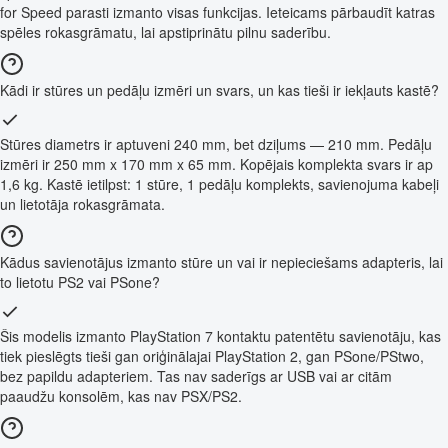
for Speed parasti izmanto visas funkcijas. Ieteicams pārbaudīt katras
spēles rokasgrāmatu, lai apstiprinātu pilnu saderību.
Kādi ir stūres un pedāļu izmēri un svars, un kas tieši ir iekļauts kastē?
Stūres diametrs ir aptuveni 240 mm, bet dziļums — 210 mm. Pedāļu
izmēri ir 250 mm x 170 mm x 65 mm. Kopējais komplekta svars ir ap
1,6 kg. Kastē ietilpst: 1 stūre, 1 pedāļu komplekts, savienojuma kabeļi
un lietotāja rokasgrāmata.
Kādus savienotājus izmanto stūre un vai ir nepieciešams adapteris, lai
to lietotu PS2 vai PSone?
Šis modelis izmanto PlayStation 7 kontaktu patentētu savienotāju, kas
tiek pieslēgts tieši gan oriģinālajai PlayStation 2, gan PSone/PStwo,
bez papildu adapteriem. Tas nav saderīgs ar USB vai ar citām
paaudžu konsolēm, kas nav PSX/PS2.