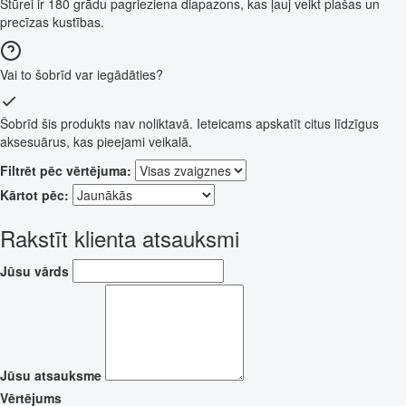
Stūrei ir 180 grādu pagrieziena diapazons, kas ļauj veikt plašas un
precīzas kustības.
Vai to šobrīd var iegādāties?
Šobrīd šis produkts nav noliktavā. Ieteicams apskatīt citus līdzīgus
aksesuārus, kas pieejami veikalā.
Filtrēt pēc vērtējuma:
Kārtot pēc:
Rakstīt klienta atsauksmi
Jūsu vārds
Jūsu atsauksme
Vērtējums