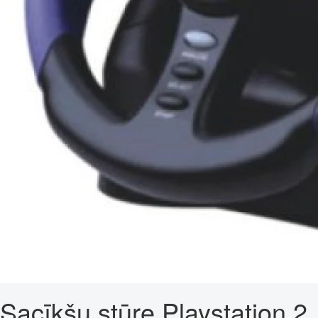
Sacīkšu stūre Playstation 2