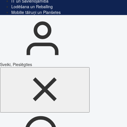
IT un Savienojamība
Lodēšana un Reballing
Mobilie tālruņi un Planšetes
Sveiki, Pieslēgties