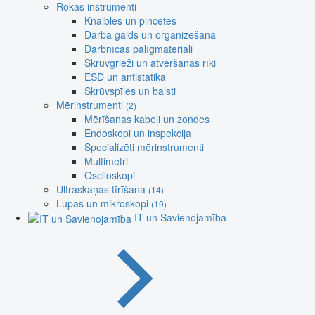
Rokas instrumenti
Knaibles un pincetes
Darba galds un organizēšana
Darbnīcas palīgmateriāli
Skrūvgrieži un atvēršanas rīki
ESD un antistatika
Skrūvspīles un balsti
Mērinstrumenti
(2)
Mērīšanas kabeļi un zondes
Endoskopi un inspekcija
Specializēti mērinstrumenti
Multimetri
Osciloskopi
Ultraskaņas tīrīšana
(14)
Lupas un mikroskopi
(19)
IT un Savienojamība