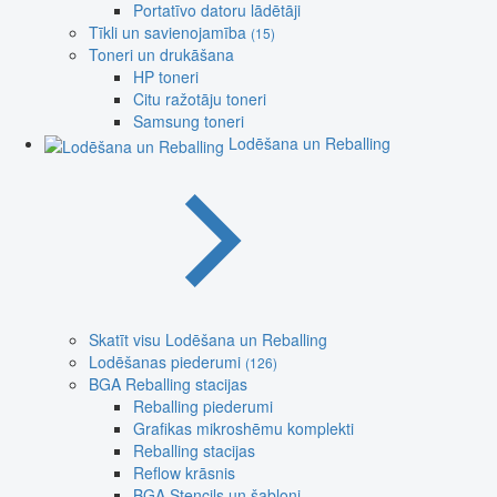
Portatīvo datoru lādētāji
Tīkli un savienojamība
(15)
Toneri un drukāšana
HP toneri
Citu ražotāju toneri
Samsung toneri
Lodēšana un Reballing
Skatīt visu Lodēšana un Reballing
Lodēšanas piederumi
(126)
BGA Reballing stacijas
Reballing piederumi
Grafikas mikroshēmu komplekti
Reballing stacijas
Reflow krāsnis
BGA Stencils un šabloni