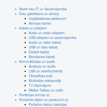
Skatīt visu IT un Savienojamība
Datu glabāšana un atmiņa
Uzglabāšanas piederumi
Atmiņas kartes
Kabeļi un adapteri
Audio un video adapteri
USB adapteri un savienojamība
Audio un video kabeļi
USB un datu kabeļi
Dažādi kabeļi
Barošanas kabeļi
Komunikācijas un audio
Austiņas un audio
LNB un satelītuztvērēji
Tālvadības pulti
Multivides atskaņotāji
TV stiprinājumi
Walkie Talkies un radio
Perifērijas ierīces
(9)
Portatīvie datori un piederumi
(6)
Portatīvo datoru baterijas