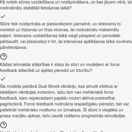
Kā notiek stūres uzstādīšana un nostiprināšana, un kas jāņem vērā, lai
nodrošinātu stabilitāti lietošanas laikā?
Stūre tiek nostiprināta ar piesūcekņiem pamatnē, un ieteicams to
novietot uz līdzenas un tīras virsmas, lai nodrošinātu maksimālu
saķeri. Ieteicams uzstādīšanas laikā viegli piespiest un periodiski
pārbaudīt, vai piesūcekņi ir tīri, lai intensīvas spēlēšanas laikā novērstu
pārvietošanos.
Kādas tehniskās atšķirības ir starp šo stūri un modeļiem ar force
feedback attiecībā uz spēles pieredzi un izturību?
Šis modelis piedāvā Dual Shock vibrāciju, kas simulē efektus ar
iekšējiem vibrācijas motoriem, taču tam nav mehāniskā force
feedback, kam nepieciešami papildu motori aktīvai pretestībai
pagriezienā. Force feedback nodrošina iespaidīgāku pieredzi, bet var
palielināt mehānisko nodilumu un izmaksas. Šī stūre ir vieglāka un
prasa mazāku apkopi, taču zaudē reālismu progresīvās simulācijās.