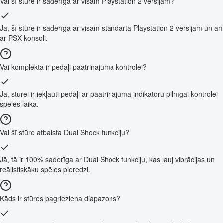
Vai šī stūre ir saderīga ar visām Playstation 2 versijām?
Jā, šī stūre ir saderīga ar visām standarta Playstation 2 versijām un arī
ar PSX konsoli.
Vai komplektā ir pedāļi paātrinājuma kontrolei?
Jā, stūrei ir iekļauti pedāļi ar paātrinājuma indikatoru pilnīgai kontrolei
spēles laikā.
Vai šī stūre atbalsta Dual Shock funkciju?
Jā, tā ir 100% saderīga ar Dual Shock funkciju, kas ļauj vibrācijas un
reālistiskāku spēles pieredzi.
Kāds ir stūres pagrieziena diapazons?