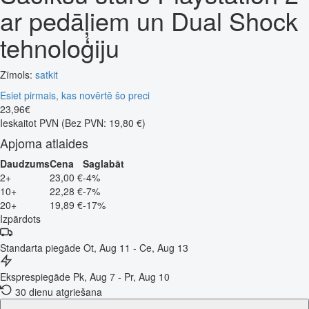
ar pedāļiem un Dual Shock
tehnoloģiju
Zīmols:
satkit
Esiet pirmais, kas novērtē šo preci
23
,
96
€
Ieskaitot PVN
(Bez PVN: 19,80 €)
Apjoma atlaides
Daudzums
Cena
Saglabāt
2+
23,00 €
-4%
10+
22,28 €
-7%
20+
19,89 €
-17%
Izpārdots
Standarta piegāde
Ot, Aug 11 - Ce, Aug 13
Eksprespiegāde
Pk, Aug 7 - Pr, Aug 10
30 dienu atgriešana