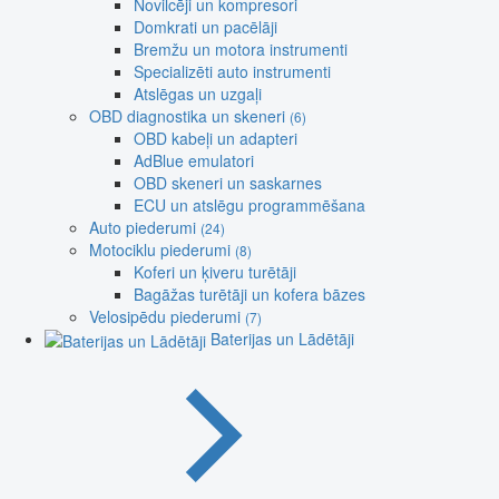
Novilcēji un kompresori
Domkrati un pacēlāji
Bremžu un motora instrumenti
Specializēti auto instrumenti
Atslēgas un uzgaļi
OBD diagnostika un skeneri
(6)
OBD kabeļi un adapteri
AdBlue emulatori
OBD skeneri un saskarnes
ECU un atslēgu programmēšana
Auto piederumi
(24)
Motociklu piederumi
(8)
Koferi un ķiveru turētāji
Bagāžas turētāji un kofera bāzes
Velosipēdu piederumi
(7)
Baterijas un Lādētāji