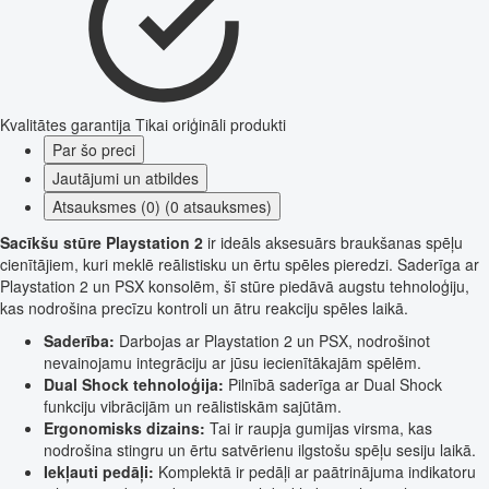
Kvalitātes garantija
Tikai oriģināli produkti
Par šo preci
Jautājumi un atbildes
Atsauksmes (0) (0 atsauksmes)
Sacīkšu stūre Playstation 2
ir ideāls aksesuārs braukšanas spēļu
cienītājiem, kuri meklē reālistisku un ērtu spēles pieredzi. Saderīga ar
Playstation 2 un PSX konsolēm, šī stūre piedāvā augstu tehnoloģiju,
kas nodrošina precīzu kontroli un ātru reakciju spēles laikā.
Saderība:
Darbojas ar Playstation 2 un PSX, nodrošinot
nevainojamu integrāciju ar jūsu iecienītākajām spēlēm.
Dual Shock tehnoloģija:
Pilnībā saderīga ar Dual Shock
funkciju vibrācijām un reālistiskām sajūtām.
Ergonomisks dizains:
Tai ir raupja gumijas virsma, kas
nodrošina stingru un ērtu satvērienu ilgstošu spēļu sesiju laikā.
Iekļauti pedāļi:
Komplektā ir pedāļi ar paātrinājuma indikatoru