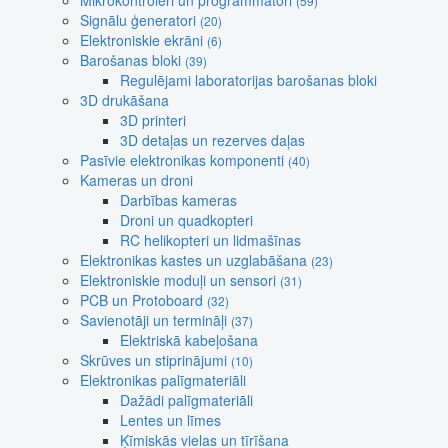
Mikrokontroleri un programmatori
(59)
Signālu ģeneratori
(20)
Elektroniskie ekrāni
(6)
Barošanas bloki
(39)
Regulējami laboratorijas barošanas bloki
3D drukāšana
3D printeri
3D detaļas un rezerves daļas
Pasīvie elektronikas komponenti
(40)
Kameras un droni
Darbības kameras
Droni un quadkopteri
RC helikopteri un lidmašīnas
Elektronikas kastes un uzglabāšana
(23)
Elektroniskie moduļi un sensori
(31)
PCB un Protoboard
(32)
Savienotāji un termināļi
(37)
Elektriskā kabeļošana
Skrūves un stiprinājumi
(10)
Elektronikas palīgmateriāli
Dažādi palīgmateriāli
Lentes un līmes
Ķīmiskās vielas un tīrīšana