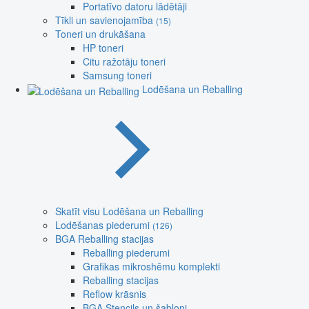
Portatīvo datoru lādētāji
Tīkli un savienojamība
(15)
Toneri un drukāšana
HP toneri
Citu ražotāju toneri
Samsung toneri
Lodēšana un Reballing
Skatīt visu Lodēšana un Reballing
Lodēšanas piederumi
(126)
BGA Reballing stacijas
Reballing piederumi
Grafikas mikroshēmu komplekti
Reballing stacijas
Reflow krāsnis
BGA Stencils un šabloni