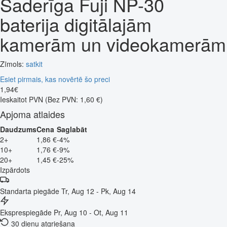
Saderīga Fuji NP-30
baterija digitālajām
kamerām un videokamerām
Zīmols:
satkit
Esiet pirmais, kas novērtē šo preci
1
,
94
€
Ieskaitot PVN
(Bez PVN: 1,60 €)
Apjoma atlaides
Daudzums
Cena
Saglabāt
2+
1,86 €
-4%
10+
1,76 €
-9%
20+
1,45 €
-25%
Izpārdots
Standarta piegāde
Tr, Aug 12 - Pk, Aug 14
Eksprespiegāde
Pr, Aug 10 - Ot, Aug 11
30 dienu atgriešana