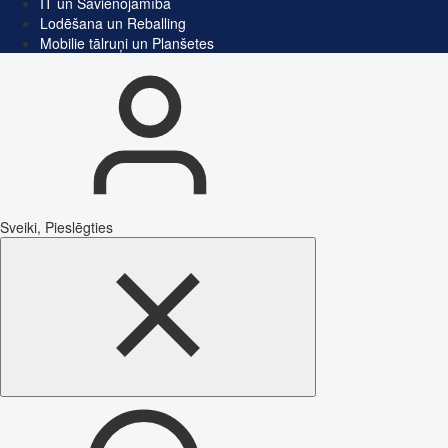
IT un Savienojamība
Lodēšana un Reballing
Mobilie tālruņi un Planšetes
Sveiki, Pieslēgties