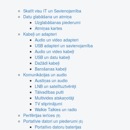
Skatīt visu IT un Savienojamība
Datu glabāšana un atmiņa
Uzglabāšanas piederumi
Atmiņas kartes
Kabeļi un adapteri
Audio un video adapteri
USB adapteri un savienojamība
Audio un video kabeļi
USB un datu kabeļi
Dažādi kabeļi
Barošanas kabeļi
Komunikācijas un audio
Austiņas un audio
LNB un satelītuztvērēji
Tālvadības pulti
Multivides atskaņotāji
TV stiprinājumi
Walkie Talkies un radio
Perifērijas ierīces
(9)
Portatīvie datori un piederumi
(6)
Portatīvo datoru baterijas