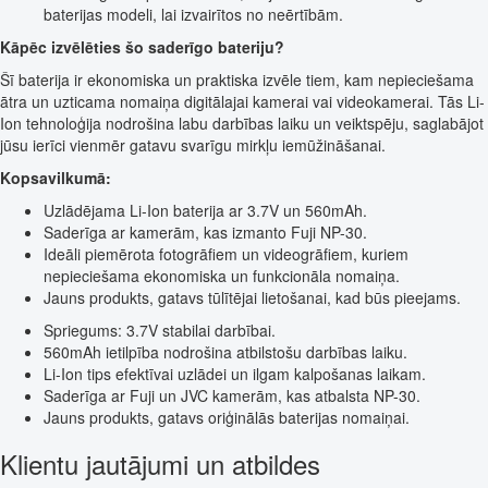
baterijas modeli, lai izvairītos no neērtībām.
Kāpēc izvēlēties šo saderīgo bateriju?
Šī baterija ir ekonomiska un praktiska izvēle tiem, kam nepieciešama
ātra un uzticama nomaiņa digitālajai kamerai vai videokamerai. Tās Li-
Ion tehnoloģija nodrošina labu darbības laiku un veiktspēju, saglabājot
jūsu ierīci vienmēr gatavu svarīgu mirkļu iemūžināšanai.
Kopsavilkumā:
Uzlādējama Li-Ion baterija ar 3.7V un 560mAh.
Saderīga ar kamerām, kas izmanto Fuji NP-30.
Ideāli piemērota fotogrāfiem un videogrāfiem, kuriem
nepieciešama ekonomiska un funkcionāla nomaiņa.
Jauns produkts, gatavs tūlītējai lietošanai, kad būs pieejams.
Spriegums: 3.7V stabilai darbībai.
560mAh ietilpība nodrošina atbilstošu darbības laiku.
Li-Ion tips efektīvai uzlādei un ilgam kalpošanas laikam.
Saderīga ar Fuji un JVC kamerām, kas atbalsta NP-30.
Jauns produkts, gatavs oriģinālās baterijas nomaiņai.
Klientu jautājumi un atbildes