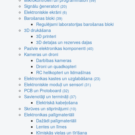
Mikrokontroleri un programmatori
(59)
Signālu ģeneratori
(20)
Elektroniskie ekrāni
(6)
Barošanas bloki
(39)
Regulējami laboratorijas barošanas bloki
3D drukāšana
3D printeri
3D detaļas un rezerves daļas
Pasīvie elektronikas komponenti
(40)
Kameras un droni
Darbības kameras
Droni un quadkopteri
RC helikopteri un lidmašīnas
Elektronikas kastes un uzglabāšana
(23)
Elektroniskie moduļi un sensori
(31)
PCB un Protoboard
(32)
Savienotāji un termināļi
(37)
Elektriskā kabeļošana
Skrūves un stiprinājumi
(10)
Elektronikas palīgmateriāli
Dažādi palīgmateriāli
Lentes un līmes
Ķīmiskās vielas un tīrīšana