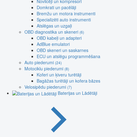
Novilcēji un kompresori
Domkrati un pacēlāji
Bremžu un motora instrumenti
Specializēti auto instrumenti
Atslēgas un uzgaļi
OBD diagnostika un skeneri
(6)
OBD kabeļi un adapteri
AdBlue emulatori
OBD skeneri un saskarnes
ECU un atslēgu programmēšana
Auto piederumi
(24)
Motociklu piederumi
(8)
Koferi un ķiveru turētāji
Bagāžas turētāji un kofera bāzes
Velosipēdu piederumi
(7)
Baterijas un Lādētāji