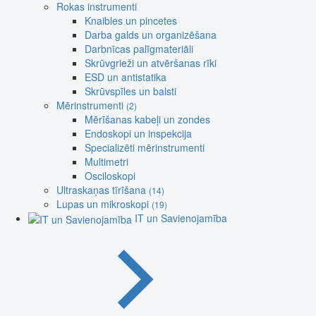
Rokas instrumenti
Knaibles un pincetes
Darba galds un organizēšana
Darbnīcas palīgmateriāli
Skrūvgrieži un atvēršanas rīki
ESD un antistatika
Skrūvspīles un balsti
Mērinstrumenti
(2)
Mērīšanas kabeļi un zondes
Endoskopi un inspekcija
Specializēti mērinstrumenti
Multimetri
Osciloskopi
Ultraskaņas tīrīšana
(14)
Lupas un mikroskopi
(19)
IT un Savienojamība