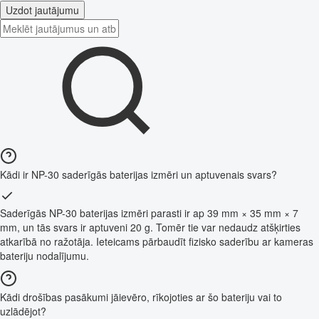
Uzdot jautājumu
Kādi ir NP-30 saderīgās baterijas izmēri un aptuvenais svars?
Saderīgās NP-30 baterijas izmēri parasti ir ap 39 mm × 35 mm × 7
mm, un tās svars ir aptuveni 20 g. Tomēr tie var nedaudz atšķirties
atkarībā no ražotāja. Ieteicams pārbaudīt fizisko saderību ar kameras
bateriju nodalījumu.
Kādi drošības pasākumi jāievēro, rīkojoties ar šo bateriju vai to
uzlādējot?