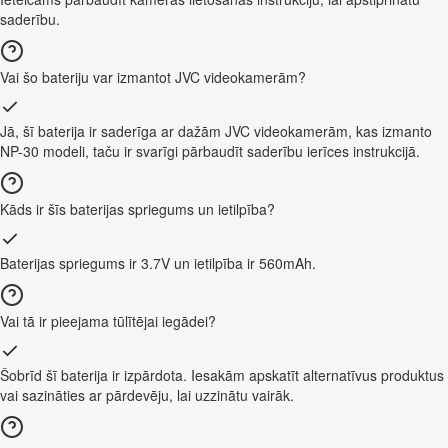
saderību.
Vai šo bateriju var izmantot JVC videokamerām?
Jā, šī baterija ir saderīga ar dažām JVC videokamerām, kas izmanto
NP-30 modeli, taču ir svarīgi pārbaudīt saderību ierīces instrukcijā.
Kāds ir šīs baterijas spriegums un ietilpība?
Baterijas spriegums ir 3.7V un ietilpība ir 560mAh.
Vai tā ir pieejama tūlītējai iegādei?
Šobrīd šī baterija ir izpārdota. Iesakām apskatīt alternatīvus produktus
vai sazināties ar pārdevēju, lai uzzinātu vairāk.