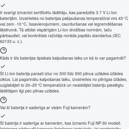
Ir svarīgi izmantot sertificētu lādētāju, kas paredzēts 3.7 V Li-Ion
baterijām. Izvairieties no baterijas pakļaušanas temperatūrai virs 45 °C
vai zem -10 °C, īssavienojumiem, caurduršanas vai iegremdēšanas
šķidrumā. Tā atbilst vispārīgām Li-Ion drošības normām, taču
pārbaudiet, vai konkrētais ražotājs norāda papildu standartus (IEC
62133 u. c.).
Kāds ir šīs baterijas tipiskais kalpošanas laiks un kā to var pagarināt?
Šī Li-Ion baterija parasti iztur no 300 līdz 500 pilnus uzlādes-izlādes
ciklus. Lai pagarinātu kalpošanas laiku, izvairieties no pilnīgas izlādes,
uzglabājiet to 20–25 °C temperatūrā un neatstājiet bateriju pieslēgtu
lādētājam ilgi pēc pilnas uzlādes.
Vai šī baterija ir saderīga ar visām Fuji kamerām?
Šī baterija ir saderīga ar kamerām, kas izmanto Fuji NP-30 modeli.
Ieteicams pārbaudīt kameras lietošanas instrukciju, lai apstiprinātu