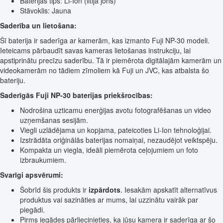
Baterijas tips: Li-Ion (litija jons)
Stāvoklis: Jauna
Saderība un lietošana:
Šī baterija ir saderīga ar kamerām, kas izmanto Fuji NP-30 modeli.
Ieteicams pārbaudīt savas kameras lietošanas instrukciju, lai
apstiprinātu precīzu saderību. Tā ir piemērota digitālajām kamerām un
videokamerām no tādiem zīmoliem kā Fuji un JVC, kas atbalsta šo
bateriju.
Saderīgās Fuji NP-30 baterijas priekšrocības:
Nodrošina uzticamu enerģijas avotu fotografēšanas un video
uzņemšanas sesijām.
Viegli uzlādējama un kopjama, pateicoties Li-Ion tehnoloģijai.
Izstrādāta oriģinālās baterijas nomaiņai, nezaudējot veiktspēju.
Kompakta un viegla, ideāli piemērota ceļojumiem un foto
izbraukumiem.
Svarīgi apsvērumi:
Šobrīd šis produkts ir
izpārdots
. Iesakām apskatīt alternatīvus
produktus vai sazināties ar mums, lai uzzinātu vairāk par
piegādi.
Pirms iegādes pārliecinieties, ka jūsu kamera ir saderīga ar šo