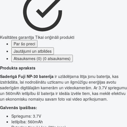
Kvalitātes garantija
Tikai oriģināli produkti
Par šo preci
Jautājumi un atbildes
Atsauksmes (0) (0 atsauksmes)
Produkta apraksts
Saderīgā Fuji NP-30 baterija
ir uzlādējama litija jonu baterija, kas
izstrādāta, lai nodrošinātu uzticamu un ilgmūžīgu enerģijas avotu
saderīgām digitālajām kamerām un videokamerām. Ar 3.7V spriegumu
un 560mAh ietilpību šī baterija ir ideāla izvēle tiem, kas meklē efektīvu
un ekonomisku nomaiņu savam foto vai video aprīkojumam.
Galvenās īpašības:
Spriegums: 3.7V
Ietilpība: 560mAh