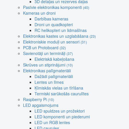
3D detaļas un rezerves daļas
Pasīvie elektronikas komponenti
(40)
Kameras un droni
Darbības kameras
Droni un quadkopteri
RC helikopteri un lidmašīnas
Elektronikas kastes un uzglabāšana
(23)
Elektroniskie moduļi un sensori
(31)
PCB un Protoboard
(32)
Savienotāji un termināļi
(37)
Elektriskā kabeļošana
Skrūves un stiprinājumi
(10)
Elektronikas palīgmateriāli
Dažādi palīgmateriāli
Lentes un līmes
Ķīmiskās vielas un tīrīšana
Termiski sarūkošās caurulītes
Raspberry Pi
(10)
LED apgaismojums
LED spuldzes un prožektori
LED komponenti un piederumi
LED un RGB lentes
LED caurules