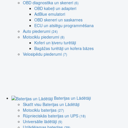
OBD diagnostika un skeneri
(6)
OBD kabeļi un adapteri
AdBlue emulatori
OBD skeneri un saskarnes
ECU un atslēgu programmēšana
Auto piederumi
(24)
Motociklu piederumi
(8)
Koferi un ķiveru turētāji
Bagāžas turētāji un kofera bāzes
Velosipēdu piederumi
(7)
Baterijas un Lādētāji
Skatīt visu Baterijas un Lādētāji
Motociklu baterijas
(27)
Rūpnieciskās baterijas un UPS
(18)
Universālie lādētāji
(9)
Uzlādējamas baterijas
(39)