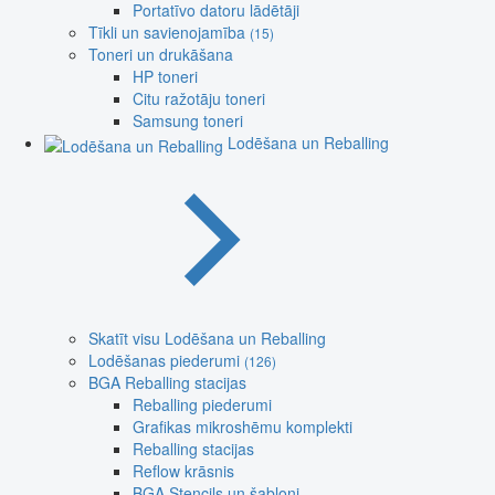
Portatīvo datoru lādētāji
Tīkli un savienojamība
(15)
Toneri un drukāšana
HP toneri
Citu ražotāju toneri
Samsung toneri
Lodēšana un Reballing
Skatīt visu Lodēšana un Reballing
Lodēšanas piederumi
(126)
BGA Reballing stacijas
Reballing piederumi
Grafikas mikroshēmu komplekti
Reballing stacijas
Reflow krāsnis
BGA Stencils un šabloni