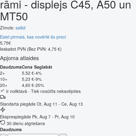
rāmi - displejs C45, A50 un
MT50
Zīmols:
satkit
Esiet pirmais, kas novērtē šo preci
5
,
75
€
Ieskaitot PVN
(Bez PVN: 4,75 €)
Apjoma atlaides
Daudzums
Cena
Saglabāt
2+
5,52 €
-4%
10+
5,23 €
-9%
20+
4,60 €
-20%
Ir noliktavā - Tiek nosūtīts nekavējoties
Standarta piegāde
Ot, Aug 11 - Ce, Aug 13
Eksprespiegāde
Pk, Aug 7 - Pr, Aug 10
30 dienu atgriešana
Daudzums