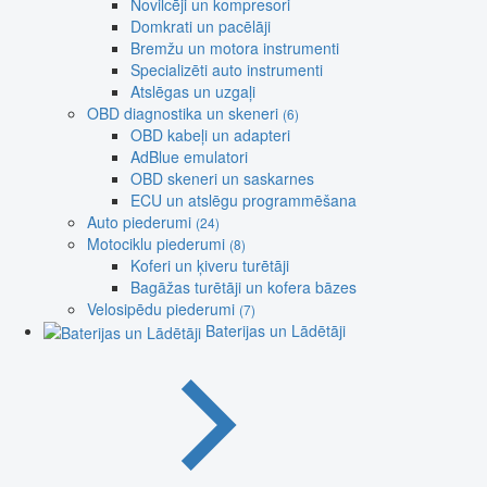
Novilcēji un kompresori
Domkrati un pacēlāji
Bremžu un motora instrumenti
Specializēti auto instrumenti
Atslēgas un uzgaļi
OBD diagnostika un skeneri
(6)
OBD kabeļi un adapteri
AdBlue emulatori
OBD skeneri un saskarnes
ECU un atslēgu programmēšana
Auto piederumi
(24)
Motociklu piederumi
(8)
Koferi un ķiveru turētāji
Bagāžas turētāji un kofera bāzes
Velosipēdu piederumi
(7)
Baterijas un Lādētāji