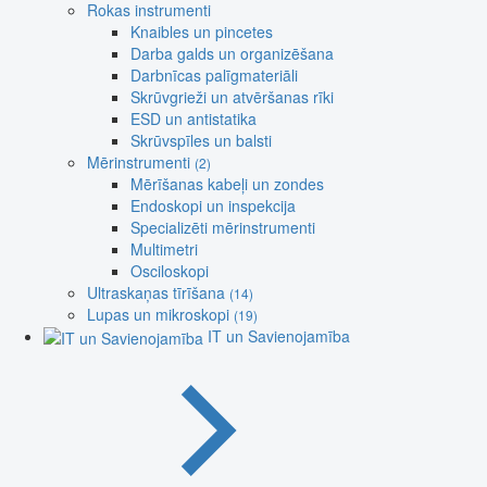
Rokas instrumenti
Knaibles un pincetes
Darba galds un organizēšana
Darbnīcas palīgmateriāli
Skrūvgrieži un atvēršanas rīki
ESD un antistatika
Skrūvspīles un balsti
Mērinstrumenti
(2)
Mērīšanas kabeļi un zondes
Endoskopi un inspekcija
Specializēti mērinstrumenti
Multimetri
Osciloskopi
Ultraskaņas tīrīšana
(14)
Lupas un mikroskopi
(19)
IT un Savienojamība