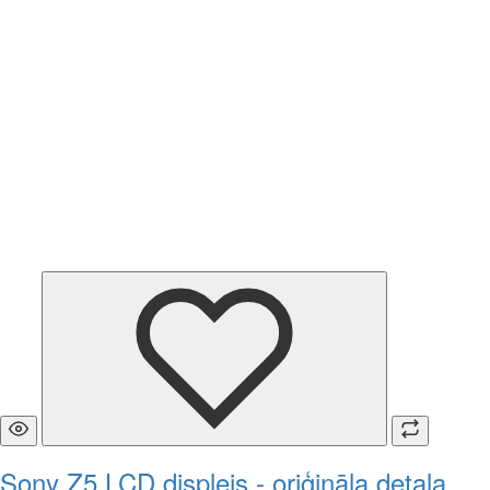
Sony Z5 LCD displejs - oriģināla detaļa