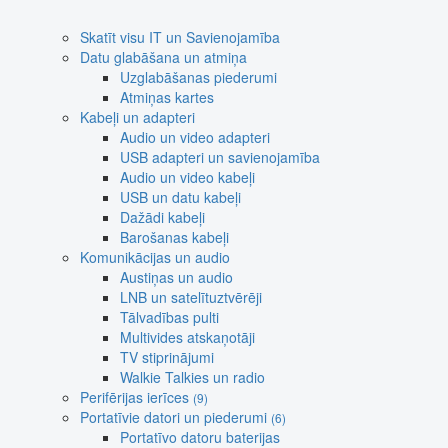
Skatīt visu IT un Savienojamība
Datu glabāšana un atmiņa
Uzglabāšanas piederumi
Atmiņas kartes
Kabeļi un adapteri
Audio un video adapteri
USB adapteri un savienojamība
Audio un video kabeļi
USB un datu kabeļi
Dažādi kabeļi
Barošanas kabeļi
Komunikācijas un audio
Austiņas un audio
LNB un satelītuztvērēji
Tālvadības pulti
Multivides atskaņotāji
TV stiprinājumi
Walkie Talkies un radio
Perifērijas ierīces
(9)
Portatīvie datori un piederumi
(6)
Portatīvo datoru baterijas