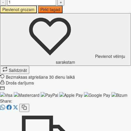
-
+
Pievienot grozam
Pirkt tagad
Pievienot vēlmju
sarakstam
Salīdzināt
Bezmaksas atgriešana 30 dienu laikā
Drošs darījums
Share: