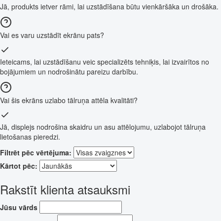
Jā, produkts ietver rāmi, lai uzstādīšana būtu vienkāršāka un drošāka.
Vai es varu uzstādīt ekrānu pats?
Ieteicams, lai uzstādīšanu veic specializēts tehniķis, lai izvairītos no
bojājumiem un nodrošinātu pareizu darbību.
Vai šis ekrāns uzlabo tālruņa attēla kvalitāti?
Jā, displejs nodrošina skaidru un asu attēlojumu, uzlabojot tālruņa
lietošanas pieredzi.
Filtrēt pēc vērtējuma:
Kārtot pēc:
Rakstīt klienta atsauksmi
Jūsu vārds