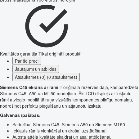
Kvalitātes garantija
Tikai oriģināli produkti
Par šo preci
Jautājumi un atbildes
Atsauksmes (0) (0 atsauksmes)
Siemens C45 ekrāns ar rāmi
ir oriģināla rezerves daļa, kas paredzēta
Siemens C45, A50 un MT50 modeļiem. Šis LCD displejs ar iekļautu
rāmi atvieglo mobilā tālruņa vizuālās komponentes pilnīgu nomaiņu,
nodrošinot perfektu piegulšanu un atjaunotu izskatu.
Galvenās īpašības:
Saderība: Siemens C45, Siemens A50 un Siemens MT50.
Iekļauts rāmis vienkāršai un drošai uzstādīšanai.
Augsta attēla kvalitāte skaidrai un asai attēlošanai.