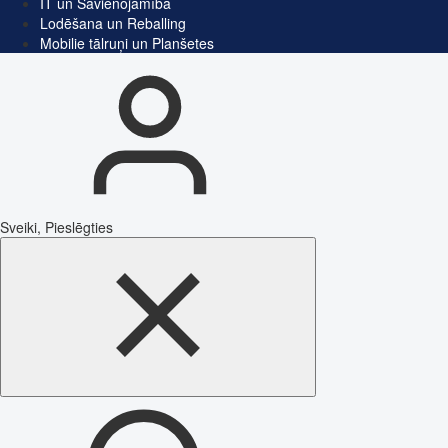
IT un Savienojamība
Lodēšana un Reballing
Mobilie tālruņi un Planšetes
Sveiki, Pieslēgties