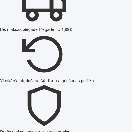
Bezmaksas piegāde
Piegāde no 4,99€
Vienkārša atgriešana
30 dienu atgriešanas politika
Drošs maksājums
100% droši norēķini