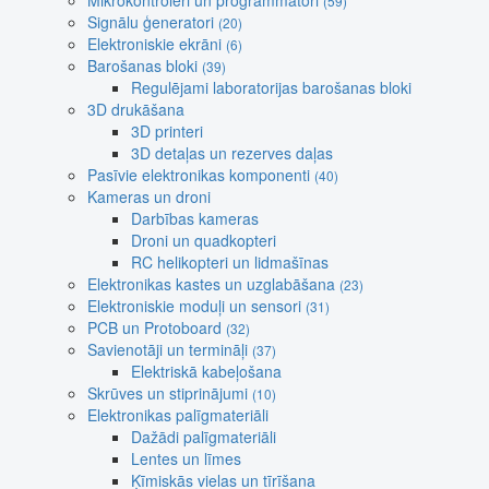
Mikrokontroleri un programmatori
(59)
Signālu ģeneratori
(20)
Elektroniskie ekrāni
(6)
Barošanas bloki
(39)
Regulējami laboratorijas barošanas bloki
3D drukāšana
3D printeri
3D detaļas un rezerves daļas
Pasīvie elektronikas komponenti
(40)
Kameras un droni
Darbības kameras
Droni un quadkopteri
RC helikopteri un lidmašīnas
Elektronikas kastes un uzglabāšana
(23)
Elektroniskie moduļi un sensori
(31)
PCB un Protoboard
(32)
Savienotāji un termināļi
(37)
Elektriskā kabeļošana
Skrūves un stiprinājumi
(10)
Elektronikas palīgmateriāli
Dažādi palīgmateriāli
Lentes un līmes
Ķīmiskās vielas un tīrīšana