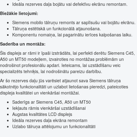
Ideāla rezerves daļa bojātu vai defektīvu ekrānu remontam.
Biežākie lietojumi:
Siemens mobilo tālruņu remonts ar saplīsušu vai bojātu ekrānu.
Tālruņa estētiskā un funkcionālā atjaunošana.
Komponentu nomaiņa, lai pagarinātu ierīces kalpošanas laiku.
Saderība un montāža:
Šis displejs ar rāmi ir īpaši izstrādāts, lai perfekti derētu Siemens C45,
A50 un MT50 modeļiem, izvairoties no montāžas problēmām un
nodrošinot profesionālu apdari. Ieteicams, lai uzstādīšanu veic
specializēts tehniķis, lai nodrošinātu pareizu darbību.
Ar šo rezerves daļu jūs varēsiet atjaunot sava Siemens tālruņa
sākotnējo funkcionalitāti un uzlabot lietošanas pieredzi, pateicoties
displeja kvalitātei un vienkāršai montāžai.
Saderīgs ar Siemens C45, A50 un MT50
Iekļauts rāmis vienkāršai uzstādīšanai
Augstas kvalitātes LCD displejs
Ideāla rezerves daļa ekrāna remontam
Uzlabo tālruņa attēlojumu un funkcionalitāti