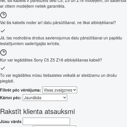
Nē, šis kabelis ir paredzēts tieši C5, Z5 un Z18 modeļiem, un saderība
ar citiem modeļiem netiek garantēta.
Vai šis kabelis noder arī datu pārsūtīšanai, ne tikai atbloķēšanai?
Jā, tas nodrošina drošus savienojumus datu pārsūtīšanai un papildu
iestatījumiem saderīgajās ierīcēs.
Kur var iegādāties Sony C5 Z5 Z18 atbloķēšanas kabeli?
To var iegādāties mūsu tiešsaistes veikalā ar steidzamu un drošu
piegādi.
Filtrēt pēc vērtējuma:
Kārtot pēc:
Rakstīt klienta atsauksmi
Jūsu vārds