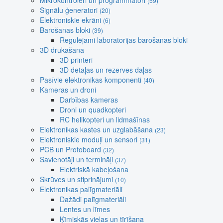
Mikrokontroleri un programmatori
(59)
Signālu ģeneratori
(20)
Elektroniskie ekrāni
(6)
Barošanas bloki
(39)
Regulējami laboratorijas barošanas bloki
3D drukāšana
3D printeri
3D detaļas un rezerves daļas
Pasīvie elektronikas komponenti
(40)
Kameras un droni
Darbības kameras
Droni un quadkopteri
RC helikopteri un lidmašīnas
Elektronikas kastes un uzglabāšana
(23)
Elektroniskie moduļi un sensori
(31)
PCB un Protoboard
(32)
Savienotāji un termināļi
(37)
Elektriskā kabeļošana
Skrūves un stiprinājumi
(10)
Elektronikas palīgmateriāli
Dažādi palīgmateriāli
Lentes un līmes
Ķīmiskās vielas un tīrīšana