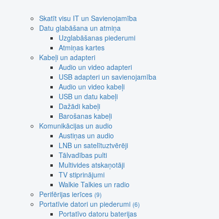
Skatīt visu IT un Savienojamība
Datu glabāšana un atmiņa
Uzglabāšanas piederumi
Atmiņas kartes
Kabeļi un adapteri
Audio un video adapteri
USB adapteri un savienojamība
Audio un video kabeļi
USB un datu kabeļi
Dažādi kabeļi
Barošanas kabeļi
Komunikācijas un audio
Austiņas un audio
LNB un satelītuztvērēji
Tālvadības pulti
Multivides atskaņotāji
TV stiprinājumi
Walkie Talkies un radio
Perifērijas ierīces
(9)
Portatīvie datori un piederumi
(6)
Portatīvo datoru baterijas