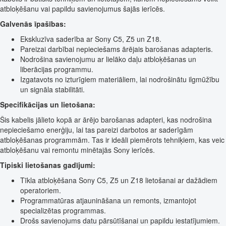
atbloķēšanu vai papildu savienojumus šajās ierīcēs.
Galvenās īpašības:
Ekskluzīva saderība ar Sony C5, Z5 un Z18.
Pareizai darbībai nepieciešams ārējais barošanas adapteris.
Nodrošina savienojumu ar lielāko daļu atbloķēšanas un
liberācijas programmu.
Izgatavots no izturīgiem materiāliem, lai nodrošinātu ilgmūžību
un signāla stabilitāti.
Specifikācijas un lietošana:
Šis kabelis jālieto kopā ar ārējo barošanas adapteri, kas nodrošina
nepieciešamo enerģiju, lai tas pareizi darbotos ar saderīgām
atbloķēšanas programmām. Tas ir ideāli piemērots tehniķiem, kas veic
atbloķēšanu vai remontu minētajās Sony ierīcēs.
Tipiski lietošanas gadījumi:
Tīkla atbloķēšana Sony C5, Z5 un Z18 lietošanai ar dažādiem
operatoriem.
Programmatūras atjaunināšana un remonts, izmantojot
specializētas programmas.
Drošs savienojums datu pārsūtīšanai un papildu iestatījumiem.