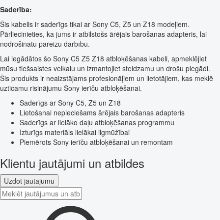
Saderība:
Šis kabelis ir saderīgs tikai ar Sony C5, Z5 un Z18 modeļiem.
Pārliecinieties, ka jums ir atbilstošs ārējais barošanas adapteris, lai
nodrošinātu pareizu darbību.
Lai iegādātos šo Sony C5 Z5 Z18 atbloķēšanas kabeli, apmeklējiet
mūsu tiešsaistes veikalu un izmantojiet steidzamu un drošu piegādi.
Šis produkts ir neaizstājams profesionāļiem un lietotājiem, kas meklē
uzticamu risinājumu Sony ierīču atbloķēšanai.
Saderīgs ar Sony C5, Z5 un Z18
Lietošanai nepieciešams ārējais barošanas adapteris
Saderīgs ar lielāko daļu atbloķēšanas programmu
Izturīgs materiāls lielākai ilgmūžībai
Piemērots Sony ierīču atbloķēšanai un remontam
Klientu jautājumi un atbildes
Uzdot jautājumu