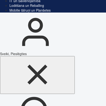
IT un Savienojamība
Lodēšana un Reballing
Mobilie tālruņi un Planšetes
Sveiki, Pieslēgties