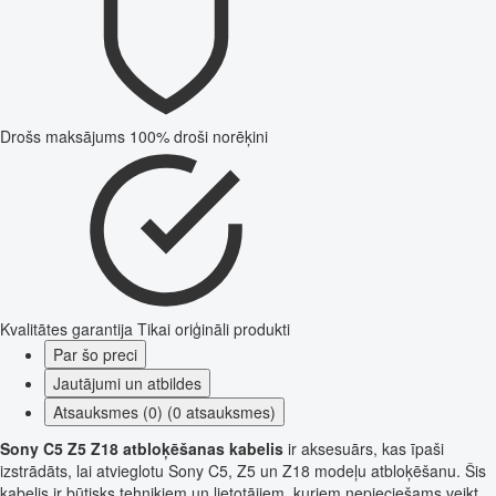
Drošs maksājums
100% droši norēķini
Kvalitātes garantija
Tikai oriģināli produkti
Par šo preci
Jautājumi un atbildes
Atsauksmes (0) (0 atsauksmes)
Sony C5 Z5 Z18 atbloķēšanas kabelis
ir aksesuārs, kas īpaši
izstrādāts, lai atvieglotu Sony C5, Z5 un Z18 modeļu atbloķēšanu. Šis
kabelis ir būtisks tehniķiem un lietotājiem, kuriem nepieciešams veikt