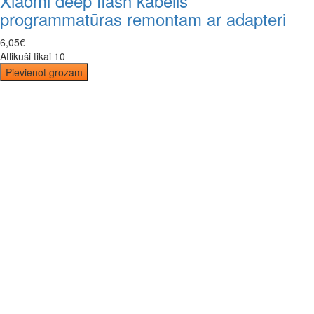
Xiaomi deep flash kabelis
programmatūras remontam ar adapteri
6
,
05
€
Atlikuši tikai 10
Pievienot grozam