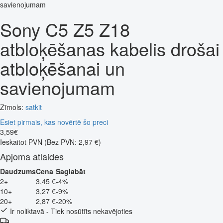
Sony C5 Z5 Z18
atbloķēšanas kabelis drošai
atbloķēšanai un
savienojumam
Zīmols:
satkit
Esiet pirmais, kas novērtē šo preci
3
,
59
€
Ieskaitot PVN
(Bez PVN: 2,97 €)
Apjoma atlaides
Daudzums
Cena
Saglabāt
2+
3,45 €
-4%
10+
3,27 €
-9%
20+
2,87 €
-20%
Ir noliktavā - Tiek nosūtīts nekavējoties