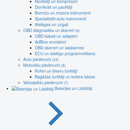
Novilcēji un kompresori
Domkrati un pacēlāji
Bremžu un motora instrumenti
Specializēti auto instrumenti
Atslēgas un uzgaļi
OBD diagnostika un skeneri
(6)
OBD kabeļi un adapteri
AdBlue emulatori
OBD skeneri un saskarnes
ECU un atslēgu programmēšana
Auto piederumi
(24)
Motociklu piederumi
(8)
Koferi un ķiveru turētāji
Bagāžas turētāji un kofera bāzes
Velosipēdu piederumi
(7)
Baterijas un Lādētāji