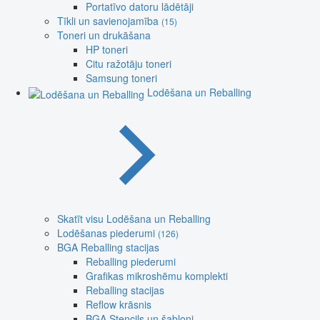
Portatīvo datoru lādētāji
Tīkli un savienojamība
(15)
Toneri un drukāšana
HP toneri
Citu ražotāju toneri
Samsung toneri
Lodēšana un Reballing
Skatīt visu Lodēšana un Reballing
Lodēšanas piederumi
(126)
BGA Reballing stacijas
Reballing piederumi
Grafikas mikroshēmu komplekti
Reballing stacijas
Reflow krāsnis
BGA Stencils un šabloni