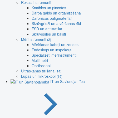
Rokas instrumenti
Knaibles un pincetes
Darba galds un organizēšana
Darbnīcas palīgmateriāli
Skrūvgrieži un atvēršanas rīki
ESD un antistatika
Skrūvspīles un balsti
Mērinstrumenti
(2)
Mērīšanas kabeļi un zondes
Endoskopi un inspekcija
Specializēti mērinstrumenti
Multimetri
Osciloskopi
Ultraskaņas tīrīšana
(14)
Lupas un mikroskopi
(19)
IT un Savienojamība