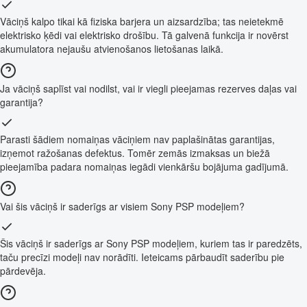
Vāciņš kalpo tikai kā fiziska barjera un aizsardzība; tas neietekmē
elektrisko ķēdi vai elektrisko drošību. Tā galvenā funkcija ir novērst
akumulatora nejaušu atvienošanos lietošanas laikā.
Ja vāciņš saplīst vai nodilst, vai ir viegli pieejamas rezerves daļas vai
garantija?
Parasti šādiem nomaiņas vāciņiem nav paplašinātas garantijas,
izņemot ražošanas defektus. Tomēr zemās izmaksas un biežā
pieejamība padara nomaiņas iegādi vienkāršu bojājuma gadījumā.
Vai šis vāciņš ir saderīgs ar visiem Sony PSP modeļiem?
Šis vāciņš ir saderīgs ar Sony PSP modeļiem, kuriem tas ir paredzēts,
taču precīzi modeļi nav norādīti. Ieteicams pārbaudīt saderību pie
pārdevēja.