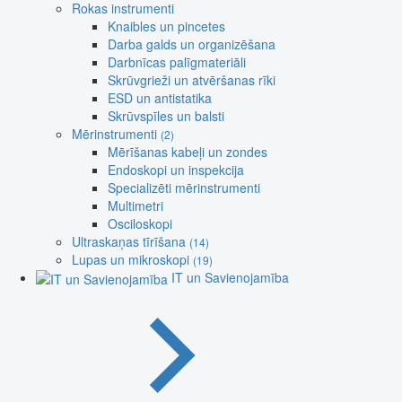
Rokas instrumenti
Knaibles un pincetes
Darba galds un organizēšana
Darbnīcas palīgmateriāli
Skrūvgrieži un atvēršanas rīki
ESD un antistatika
Skrūvspīles un balsti
Mērinstrumenti
(2)
Mērīšanas kabeļi un zondes
Endoskopi un inspekcija
Specializēti mērinstrumenti
Multimetri
Osciloskopi
Ultraskaņas tīrīšana
(14)
Lupas un mikroskopi
(19)
IT un Savienojamība