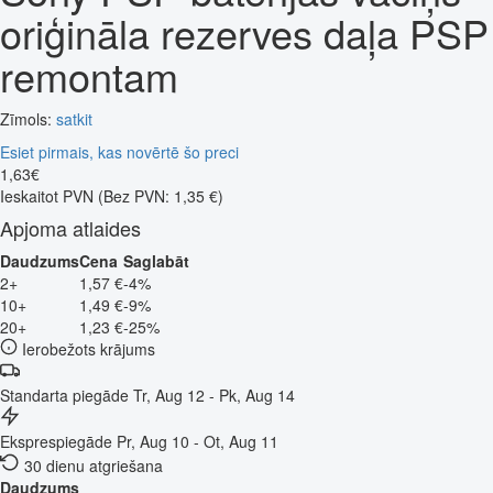
oriģināla rezerves daļa PSP
remontam
Zīmols:
satkit
Esiet pirmais, kas novērtē šo preci
1
,
63
€
Ieskaitot PVN
(Bez PVN: 1,35 €)
Apjoma atlaides
Daudzums
Cena
Saglabāt
2+
1,57 €
-4%
10+
1,49 €
-9%
20+
1,23 €
-25%
Ierobežots krājums
Standarta piegāde
Tr, Aug 12 - Pk, Aug 14
Eksprespiegāde
Pr, Aug 10 - Ot, Aug 11
30 dienu atgriešana
Daudzums