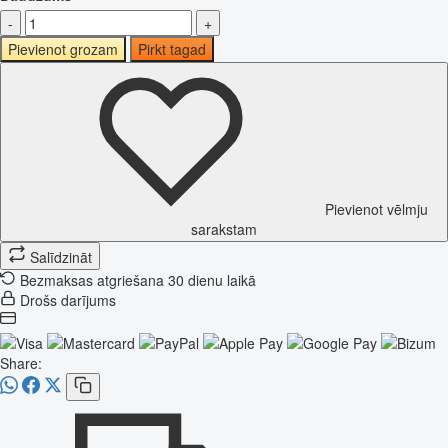
-
+
Pievienot grozam
Pirkt tagad
Pievienot vēlmju
sarakstam
Salīdzināt
Bezmaksas atgriešana 30 dienu laikā
Drošs darījums
Share: