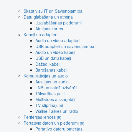
Skatīt visu IT un Savienojamība
Datu glabāšana un atmiņa
Uzglabāšanas piederumi
Atmiņas kartes
Kabeļi un adapteri
Audio un video adapteri
USB adapteri un savienojamība
Audio un video kabeļi
USB un datu kabeļi
Dažādi kabeļi
Barošanas kabeļi
Komunikācijas un audio
Austiņas un audio
LNB un satelītuztvērēji
Tālvadības pulti
Multivides atskaņotāji
TV stiprinājumi
Walkie Talkies un radio
Perifērijas ierīces
(9)
Portatīvie datori un piederumi
(6)
Portatīvo datoru baterijas