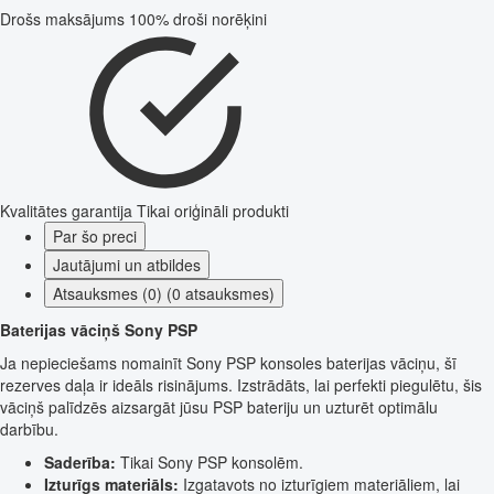
Drošs maksājums
100% droši norēķini
Kvalitātes garantija
Tikai oriģināli produkti
Par šo preci
Jautājumi un atbildes
Atsauksmes (0) (0 atsauksmes)
Baterijas vāciņš Sony PSP
Ja nepieciešams nomainīt Sony PSP konsoles baterijas vāciņu, šī
rezerves daļa ir ideāls risinājums. Izstrādāts, lai perfekti piegulētu, šis
vāciņš palīdzēs aizsargāt jūsu PSP bateriju un uzturēt optimālu
darbību.
Saderība:
Tikai Sony PSP konsolēm.
Izturīgs materiāls:
Izgatavots no izturīgiem materiāliem, lai