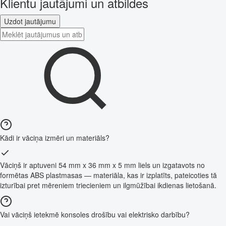
Klientu jautājumi un atbildes
Uzdot jautājumu
Kādi ir vāciņa izmēri un materiāls?
Vāciņš ir aptuveni 54 mm x 36 mm x 5 mm liels un izgatavots no
formētas ABS plastmasas — materiāla, kas ir izplatīts, pateicoties tā
izturībai pret mēreniem triecieniem un ilgmūžībai ikdienas lietošanā.
Vai vāciņš ietekmē konsoles drošību vai elektrisko darbību?