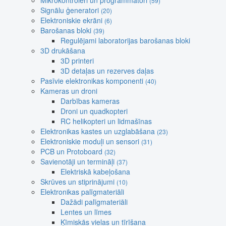
Mikrokontroleri un programmatori
(59)
Signālu ģeneratori
(20)
Elektroniskie ekrāni
(6)
Barošanas bloki
(39)
Regulējami laboratorijas barošanas bloki
3D drukāšana
3D printeri
3D detaļas un rezerves daļas
Pasīvie elektronikas komponenti
(40)
Kameras un droni
Darbības kameras
Droni un quadkopteri
RC helikopteri un lidmašīnas
Elektronikas kastes un uzglabāšana
(23)
Elektroniskie moduļi un sensori
(31)
PCB un Protoboard
(32)
Savienotāji un termināļi
(37)
Elektriskā kabeļošana
Skrūves un stiprinājumi
(10)
Elektronikas palīgmateriāli
Dažādi palīgmateriāli
Lentes un līmes
Ķīmiskās vielas un tīrīšana