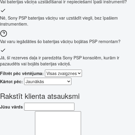
Vai baterijas vāciņa uzstādīšanai ir nepieciešami īpaši instrumenti?
Nē, Sony PSP baterijas vāciņu var uzstādīt viegli, bez īpašiem
instrumentiem.
Vai varu iegādāties šo baterijas vāciņu bojātas PSP remontam?
Jā, šī rezerves daļa ir paredzēta Sony PSP konsolēm, kurām ir
pazaudēts vai bojāts baterijas vāciņš.
Filtrēt pēc vērtējuma:
Kārtot pēc:
Rakstīt klienta atsauksmi
Jūsu vārds