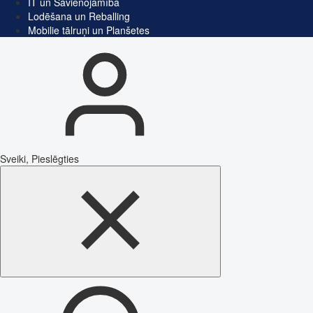
IT un Savienojamība
Lodēšana un Reballing
Mobilie tālruņi un Planšetes
Sveiki, Pieslēgties