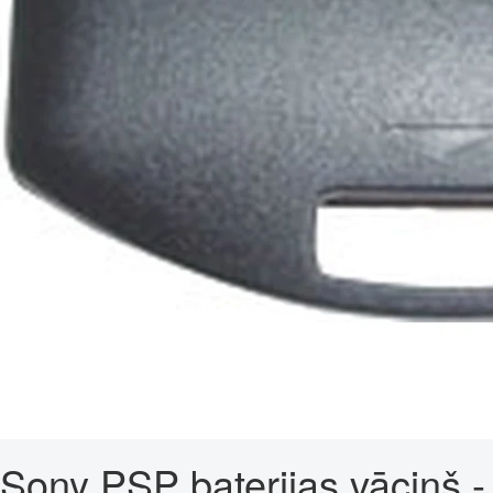
Sony PSP baterijas vāciņš -