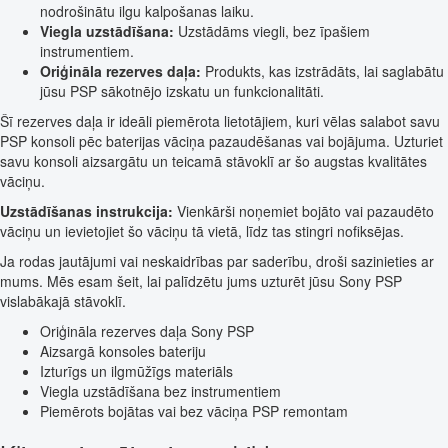
nodrošinātu ilgu kalpošanas laiku.
Viegla uzstādīšana:
Uzstādāms viegli, bez īpašiem
instrumentiem.
Oriģināla rezerves daļa:
Produkts, kas izstrādāts, lai saglabātu
jūsu PSP sākotnējo izskatu un funkcionalitāti.
Šī rezerves daļa ir ideāli piemērota lietotājiem, kuri vēlas salabot savu
PSP konsoli pēc baterijas vāciņa pazaudēšanas vai bojājuma. Uzturiet
savu konsoli aizsargātu un teicamā stāvoklī ar šo augstas kvalitātes
vāciņu.
Uzstādīšanas instrukcija:
Vienkārši noņemiet bojāto vai pazaudēto
vāciņu un ievietojiet šo vāciņu tā vietā, līdz tas stingri nofiksējas.
Ja rodas jautājumi vai neskaidrības par saderību, droši sazinieties ar
mums. Mēs esam šeit, lai palīdzētu jums uzturēt jūsu Sony PSP
vislabākajā stāvoklī.
Oriģināla rezerves daļa Sony PSP
Aizsargā konsoles bateriju
Izturīgs un ilgmūžīgs materiāls
Viegla uzstādīšana bez instrumentiem
Piemērots bojātas vai bez vāciņa PSP remontam