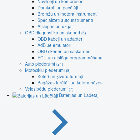
Novilcēji un kompresori
Domkrati un pacēlāji
Bremžu un motora instrumenti
Specializēti auto instrumenti
Atslēgas un uzgaļi
OBD diagnostika un skeneri
(6)
OBD kabeļi un adapteri
AdBlue emulatori
OBD skeneri un saskarnes
ECU un atslēgu programmēšana
Auto piederumi
(24)
Motociklu piederumi
(8)
Koferi un ķiveru turētāji
Bagāžas turētāji un kofera bāzes
Velosipēdu piederumi
(7)
Baterijas un Lādētāji