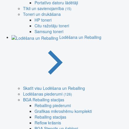
Portatīvo datoru lādētāji
Tīkli un savienojamība
(15)
Toneri un drukāšana
HP toneri
Citu ražotāju toneri
Samsung toneri
Lodēšana un Reballing
Skatīt visu Lodēšana un Reballing
Lodēšanas piederumi
(126)
BGA Reballing stacijas
Reballing piederumi
Grafikas mikroshēmu komplekti
Reballing stacijas
Reflow krāsnis
BGA Stencils un šabloni