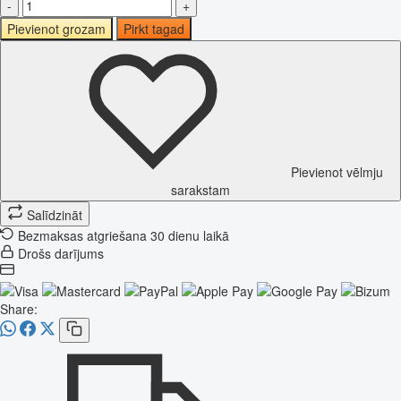
-
+
Pievienot grozam
Pirkt tagad
Pievienot vēlmju
sarakstam
Salīdzināt
Bezmaksas atgriešana 30 dienu laikā
Drošs darījums
Share: