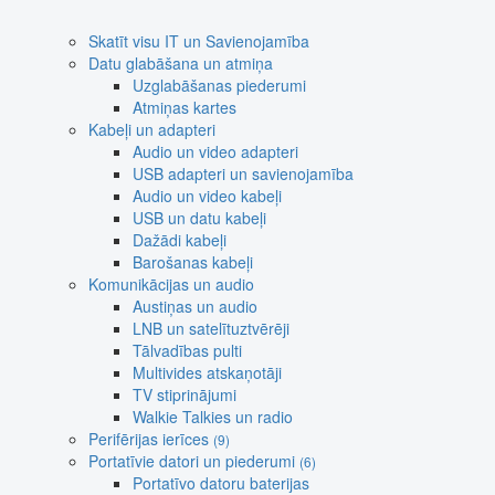
Skatīt visu IT un Savienojamība
Datu glabāšana un atmiņa
Uzglabāšanas piederumi
Atmiņas kartes
Kabeļi un adapteri
Audio un video adapteri
USB adapteri un savienojamība
Audio un video kabeļi
USB un datu kabeļi
Dažādi kabeļi
Barošanas kabeļi
Komunikācijas un audio
Austiņas un audio
LNB un satelītuztvērēji
Tālvadības pulti
Multivides atskaņotāji
TV stiprinājumi
Walkie Talkies un radio
Perifērijas ierīces
(9)
Portatīvie datori un piederumi
(6)
Portatīvo datoru baterijas