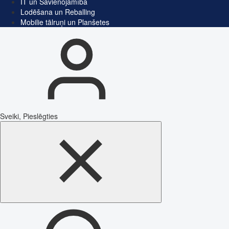
IT un Savienojamība
Lodēšana un Reballing
Mobilie tālruņi un Planšetes
Sveiki, Pieslēgties