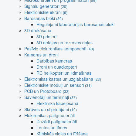
Mikrokontroleri un programmatori
(59)
Signālu ģeneratori
(20)
Elektroniskie ekrāni
(6)
Barošanas bloki
(39)
Regulējami laboratorijas barošanas bloki
3D drukāšana
3D printeri
3D detaļas un rezerves daļas
Pasīvie elektronikas komponenti
(40)
Kameras un droni
Darbības kameras
Droni un quadkopteri
RC helikopteri un lidmašīnas
Elektronikas kastes un uzglabāšana
(23)
Elektroniskie moduļi un sensori
(31)
PCB un Protoboard
(32)
Savienotāji un termināļi
(37)
Elektriskā kabeļošana
Skrūves un stiprinājumi
(10)
Elektronikas palīgmateriāli
Dažādi palīgmateriāli
Lentes un līmes
Ķīmiskās vielas un tīrīšana