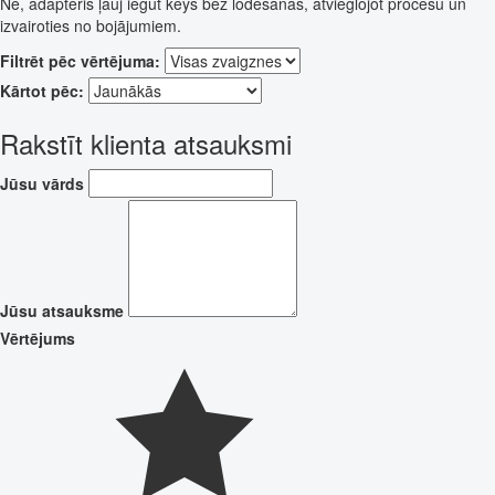
Nē, adapteris ļauj iegūt keys bez lodēšanas, atvieglojot procesu un
izvairoties no bojājumiem.
Filtrēt pēc vērtējuma:
Kārtot pēc:
Rakstīt klienta atsauksmi
Jūsu vārds
Jūsu atsauksme
Vērtējums