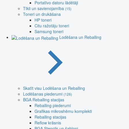
Portatīvo datoru lādētāji
Tīkli un savienojamība
(15)
Toneri un drukāšana
HP toneri
Citu ražotāju toneri
Samsung toneri
Lodēšana un Reballing
Skatīt visu Lodēšana un Reballing
Lodēšanas piederumi
(126)
BGA Reballing stacijas
Reballing piederumi
Grafikas mikroshēmu komplekti
Reballing stacijas
Reflow krāsnis
BGA Stencils un šabloni