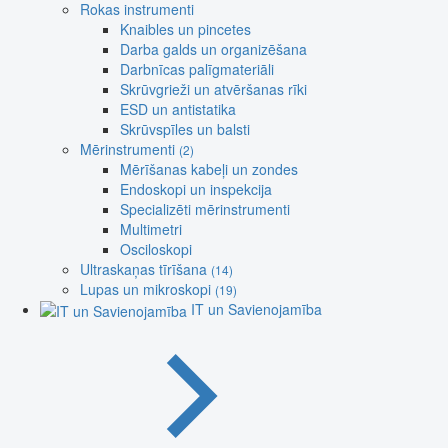
Rokas instrumenti
Knaibles un pincetes
Darba galds un organizēšana
Darbnīcas palīgmateriāli
Skrūvgrieži un atvēršanas rīki
ESD un antistatika
Skrūvspīles un balsti
Mērinstrumenti
(2)
Mērīšanas kabeļi un zondes
Endoskopi un inspekcija
Specializēti mērinstrumenti
Multimetri
Osciloskopi
Ultraskaņas tīrīšana
(14)
Lupas un mikroskopi
(19)
IT un Savienojamība