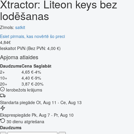
Xtractor: Liteon keys bez
lodēšanas
Zīmols:
satkit
Esiet pirmais, kas novērtē šo preci
4
,
84
€
Ieskaitot PVN
(Bez PVN: 4,00 €)
Apjoma atlaides
Daudzums
Cena
Saglabāt
2+
4,65 €
-4%
10+
4,40 €
-9%
20+
3,87 €
-20%
Ierobežots krājums
Standarta piegāde
Ot, Aug 11 - Ce, Aug 13
Eksprespiegāde
Pk, Aug 7 - Pr, Aug 10
30 dienu atgriešana
Daudzums