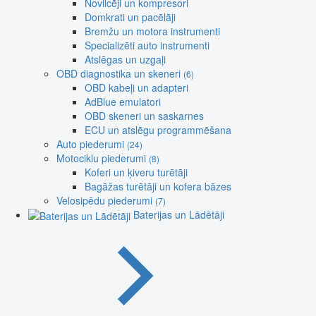
Novilcēji un kompresori
Domkrati un pacēlāji
Bremžu un motora instrumenti
Specializēti auto instrumenti
Atslēgas un uzgaļi
OBD diagnostika un skeneri
(6)
OBD kabeļi un adapteri
AdBlue emulatori
OBD skeneri un saskarnes
ECU un atslēgu programmēšana
Auto piederumi
(24)
Motociklu piederumi
(8)
Koferi un ķiveru turētāji
Bagāžas turētāji un kofera bāzes
Velosipēdu piederumi
(7)
Baterijas un Lādētāji