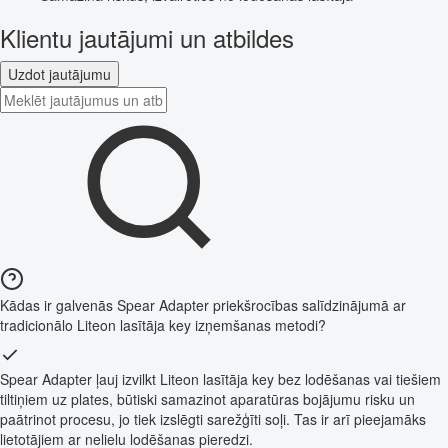
Klientu jautājumi un atbildes
Uzdot jautājumu
Kādas ir galvenās Spear Adapter priekšrocības salīdzinājumā ar
tradicionālo Liteon lasītāja key izņemšanas metodi?
Spear Adapter ļauj izvilkt Liteon lasītāja key bez lodēšanas vai tiešiem
tiltiņiem uz plates, būtiski samazinot aparatūras bojājumu risku un
paātrinot procesu, jo tiek izslēgti sarežģīti soļi. Tas ir arī pieejamāks
lietotājiem ar nelielu lodēšanas pieredzi.