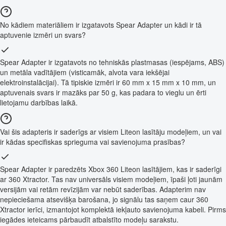
No kādiem materiāliem ir izgatavots Spear Adapter un kādi ir tā
aptuvenie izmēri un svars?
Spear Adapter ir izgatavots no tehniskās plastmasas (iespējams, ABS)
un metāla vadītājiem (visticamāk, alvota vara iekšējai
elektroinstalācijai). Tā tipiskie izmēri ir 60 mm x 15 mm x 10 mm, un
aptuvenais svars ir mazāks par 50 g, kas padara to vieglu un ērti
lietojamu darbības laikā.
Vai šis adapteris ir saderīgs ar visiem Liteon lasītāju modeļiem, un vai
ir kādas specifiskas sprieguma vai savienojuma prasības?
Spear Adapter ir paredzēts Xbox 360 Liteon lasītājiem, kas ir saderīgi
ar 360 Xtractor. Tas nav universāls visiem modeļiem, īpaši ļoti jaunām
versijām vai retām revīzijām var nebūt saderības. Adapterim nav
nepieciešama atsevišķa barošana, jo signālu tas saņem caur 360
Xtractor ierīci, izmantojot komplektā iekļauto savienojuma kabeli. Pirms
iegādes ieteicams pārbaudīt atbalstīto modeļu sarakstu.