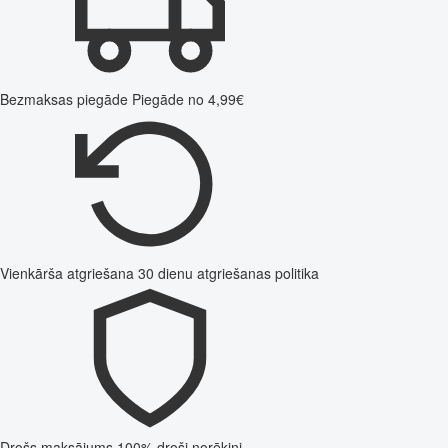
Bezmaksas piegāde
Piegāde no 4,99€
Vienkārša atgriešana
30 dienu atgriešanas politika
Drošs maksājums
100% droši norēķini