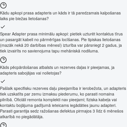
Kādu apkopi prasa adapteris un kāds ir tā paredzamais kalpošanas
laiks pie biežas lietošanas?
Spear Adapter prasa minimālu apkopi: pietiek uzturēt kontaktus tīrus
un pasargāt kabeli no pārmērīgas locīšanas. Pie tipiskas lietošanas
(mazāk nekā 20 darbības mēnesī) izturība var pārsniegt 2 gadus, ja
tiek izvairīts no savienojuma tapu mehāniskā nodiluma.
Kāds pēcpārdošanas atbalsts un rezerves daļas ir pieejamas, ja
adapteris sabojājas vai nolietojas?
Pašlaik specifisku rezerves daļu pieejamība ir ierobežota, un adapteris
tiek uzskatīts par zemu izmaksu piederumu, ko parasti nomaina
pilnībā. Oficiāli remonta komplekti nav pieejami; fiziska kabeļa vai
kontaktu bojājuma gadījumā ieteicams iegādāties jaunu adapteri.
Parasti garantija sedz ražošanas defektus pirmajos 3 līdz 6 mēnešos
atkarībā no piegādātāja.