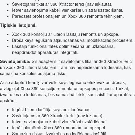
Savietojams tikai ar 360 Xtractor ierīci (nav iekļauta).
Ietver savienojuma kabeli vienkāršai un ātrai uzstādīšanai.
Paredzēts profesionāļiem un Xbox 360 remonta tehniķiem.
Tipiskie lietojumi:
Xbox 360 konsolju ar Liteon lasītāju remonts un apkope.
Droša keys iegūšana atjaunošanas vai modifikācijas procesiem.
Lasītāja funkcionalitātes optimizēšana un uzlabošana,
neapdraudot aparatūras integritāti.
Savietojamība:
Šis adapteris ir savietojams tikai ar 360 Xtractor ierīci
un Xbox 360 Liteon lasītājiem. Tam nav nepieciešama lodēšana, kas
samazina konsoles bojājumu risku.
Ar šo adapteri tehniķi var veikt keys iegūšanu efektīvāk un drošāk,
atvieglojot Xbox 360 konsolju remonta un apkopes procesu. Turklāt,
izvairoties no lodēšanas, tiek samazināti riski, kas saistīti ar aparatūras
apstrādi.
Iegūst Liteon lasītāja keys bez lodēšanas
Savietojams ar 360 Xtractor ierīci (nav iekļauta)
Ietver savienojuma kabeli vienkāršai uzstādīšanai
Ideāli piemērots Xbox 360 remontam un apkopei
Samazina riskus, izvairoties no lodēšanas lasītājā