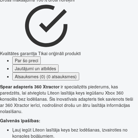
Kvalitātes garantija
Tikai oriģināli produkti
Par šo preci
Jautājumi un atbildes
Atsauksmes (0) (0 atsauksmes)
Spear adapteris 360 Xtractor
ir specializēts piederums, kas
paredzēts, lai atvieglotu Liteon lasītāja keys iegūšanu Xbox 360
konsolēs bez lodēšanas. Šis inovatīvais adapteris tiek savienots tieši
ar 360 Xtractor ierīci, nodrošinot drošu un ātru lasītāja informācijas
nolasīšanu.
Galvenās īpašības:
Ļauj iegūt Liteon lasītāja keys bez lodēšanas, izvairoties no
konsoles bojājumiem.