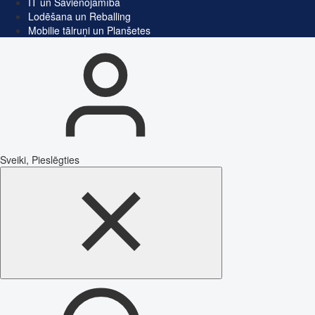
IT un Savienojamība
Lodēšana un Reballing
Mobilie tālruņi un Planšetes
Sveiki, Pieslēgties