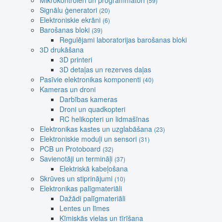
Mikrokontroleri un programmatori
(59)
Signālu ģeneratori
(20)
Elektroniskie ekrāni
(6)
Barošanas bloki
(39)
Regulējami laboratorijas barošanas bloki
3D drukāšana
3D printeri
3D detaļas un rezerves daļas
Pasīvie elektronikas komponenti
(40)
Kameras un droni
Darbības kameras
Droni un quadkopteri
RC helikopteri un lidmašīnas
Elektronikas kastes un uzglabāšana
(23)
Elektroniskie moduļi un sensori
(31)
PCB un Protoboard
(32)
Savienotāji un termināļi
(37)
Elektriskā kabeļošana
Skrūves un stiprinājumi
(10)
Elektronikas palīgmateriāli
Dažādi palīgmateriāli
Lentes un līmes
Ķīmiskās vielas un tīrīšana