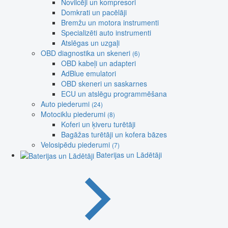
Novilcēji un kompresori
Domkrati un pacēlāji
Bremžu un motora instrumenti
Specializēti auto instrumenti
Atslēgas un uzgaļi
OBD diagnostika un skeneri
(6)
OBD kabeļi un adapteri
AdBlue emulatori
OBD skeneri un saskarnes
ECU un atslēgu programmēšana
Auto piederumi
(24)
Motociklu piederumi
(8)
Koferi un ķiveru turētāji
Bagāžas turētāji un kofera bāzes
Velosipēdu piederumi
(7)
Baterijas un Lādētāji