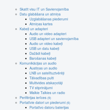
Skatīt visu IT un Savienojamība
Datu glabāšana un atmiņa
Uzglabāšanas piederumi
Atmiņas kartes
Kabeļi un adapteri
Audio un video adapteri
USB adapteri un savienojamība
Audio un video kabeļi
USB un datu kabeļi
Dažādi kabeļi
Barošanas kabeļi
Komunikācijas un audio
Austiņas un audio
LNB un satelītuztvērēji
Tālvadības pulti
Multivides atskaņotāji
TV stiprinājumi
Walkie Talkies un radio
Perifērijas ierīces
(9)
Portatīvie datori un piederumi
(6)
Portatīvo datoru baterijas