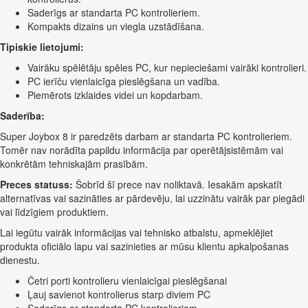
Saderīgs ar standarta PC kontrolieriem.
Kompakts dizains un viegla uzstādīšana.
Tipiskie lietojumi:
Vairāku spēlētāju spēles PC, kur nepieciešami vairāki kontrolieri.
PC ierīču vienlaicīga pieslēgšana un vadība.
Piemērots izklaides videi un kopdarbam.
Saderība:
Super Joybox 8 ir paredzēts darbam ar standarta PC kontrolieriem.
Tomēr nav norādīta papildu informācija par operētājsistēmām vai
konkrētām tehniskajām prasībām.
Preces statuss:
Šobrīd šī prece nav noliktavā. Iesakām apskatīt
alternatīvas vai sazināties ar pārdevēju, lai uzzinātu vairāk par piegādi
vai līdzīgiem produktiem.
Lai iegūtu vairāk informācijas vai tehnisko atbalstu, apmeklējiet
produkta oficiālo lapu vai sazinieties ar mūsu klientu apkalpošanas
dienestu.
Četri porti kontrolieru vienlaicīgai pieslēgšanai
Ļauj savienot kontrolierus starp diviem PC