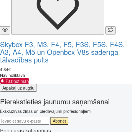
Skybox F3, M3, F4, F5, F3S, F5S, F4S,
A3, A4, M5 un Openbox V8s saderīga
tālvadības pults
4
,
84
€
Nav noliktavā
Paziņot man
Atpakaļ uz augšu
Pierakstieties jaunumu saņemšanai
Ekskluzīvas ziņas un piedāvājumi profesionāļiem
Abonēt
Populāras kategorijas