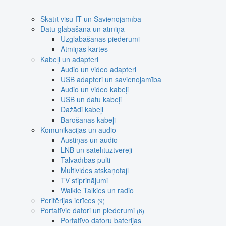
Skatīt visu IT un Savienojamība
Datu glabāšana un atmiņa
Uzglabāšanas piederumi
Atmiņas kartes
Kabeļi un adapteri
Audio un video adapteri
USB adapteri un savienojamība
Audio un video kabeļi
USB un datu kabeļi
Dažādi kabeļi
Barošanas kabeļi
Komunikācijas un audio
Austiņas un audio
LNB un satelītuztvērēji
Tālvadības pulti
Multivides atskaņotāji
TV stiprinājumi
Walkie Talkies un radio
Perifērijas ierīces
(9)
Portatīvie datori un piederumi
(6)
Portatīvo datoru baterijas