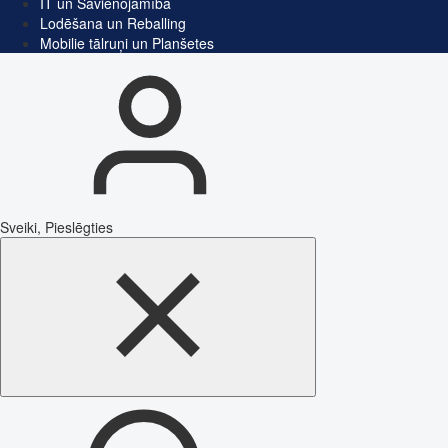
IT un Savienojamība
Lodēšana un Reballing
Mobilie tālruņi un Planšetes
Sveiki, Pieslēgties