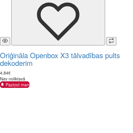
Oriģināla Openbox X3 tālvadības pults
dekoderim
4
,
84
€
Nav noliktavā
Paziņot man