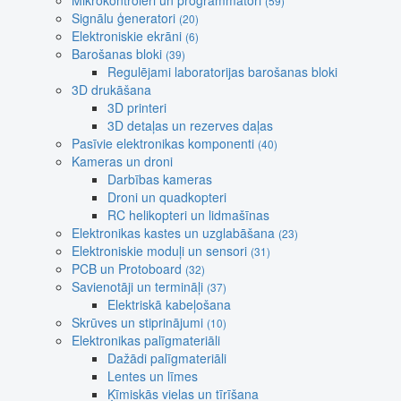
Mikrokontroleri un programmatori
(59)
Signālu ģeneratori
(20)
Elektroniskie ekrāni
(6)
Barošanas bloki
(39)
Regulējami laboratorijas barošanas bloki
3D drukāšana
3D printeri
3D detaļas un rezerves daļas
Pasīvie elektronikas komponenti
(40)
Kameras un droni
Darbības kameras
Droni un quadkopteri
RC helikopteri un lidmašīnas
Elektronikas kastes un uzglabāšana
(23)
Elektroniskie moduļi un sensori
(31)
PCB un Protoboard
(32)
Savienotāji un termināļi
(37)
Elektriskā kabeļošana
Skrūves un stiprinājumi
(10)
Elektronikas palīgmateriāli
Dažādi palīgmateriāli
Lentes un līmes
Ķīmiskās vielas un tīrīšana