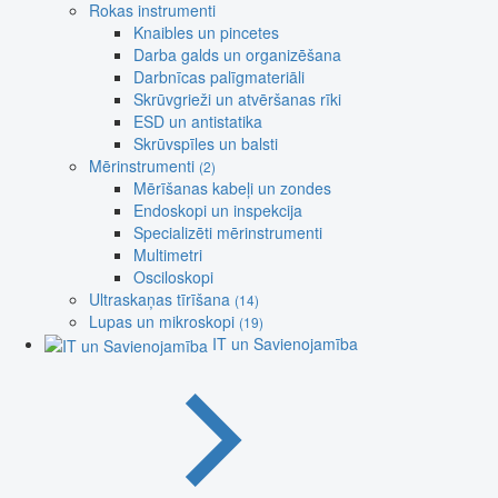
Rokas instrumenti
Knaibles un pincetes
Darba galds un organizēšana
Darbnīcas palīgmateriāli
Skrūvgrieži un atvēršanas rīki
ESD un antistatika
Skrūvspīles un balsti
Mērinstrumenti
(2)
Mērīšanas kabeļi un zondes
Endoskopi un inspekcija
Specializēti mērinstrumenti
Multimetri
Osciloskopi
Ultraskaņas tīrīšana
(14)
Lupas un mikroskopi
(19)
IT un Savienojamība