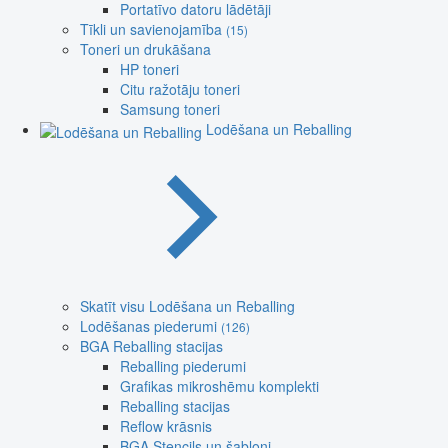
Portatīvo datoru lādētāji
Tīkli un savienojamība
(15)
Toneri un drukāšana
HP toneri
Citu ražotāju toneri
Samsung toneri
Lodēšana un Reballing
Skatīt visu Lodēšana un Reballing
Lodēšanas piederumi
(126)
BGA Reballing stacijas
Reballing piederumi
Grafikas mikroshēmu komplekti
Reballing stacijas
Reflow krāsnis
BGA Stencils un šabloni