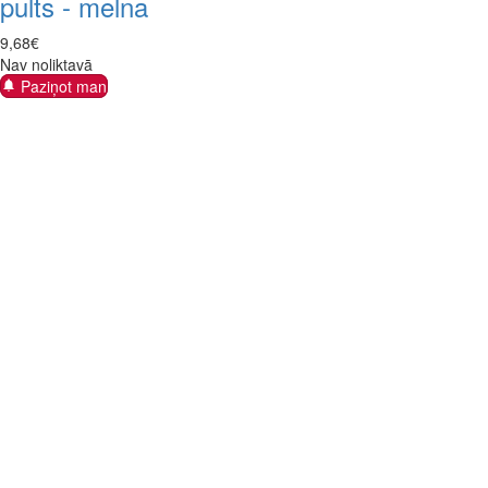
pults - melna
9
,
68
€
Nav noliktavā
Paziņot man