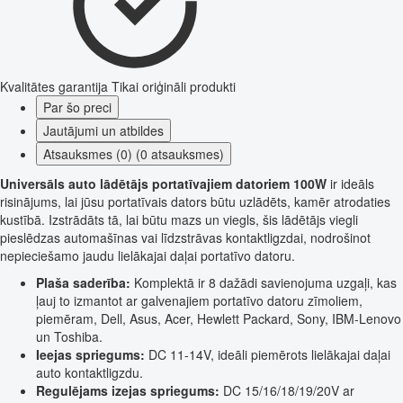
Kvalitātes garantija
Tikai oriģināli produkti
Par šo preci
Jautājumi un atbildes
Atsauksmes (0) (0 atsauksmes)
Universāls auto lādētājs portatīvajiem datoriem 100W
ir ideāls
risinājums, lai jūsu portatīvais dators būtu uzlādēts, kamēr atrodaties
kustībā. Izstrādāts tā, lai būtu mazs un viegls, šis lādētājs viegli
pieslēdzas automašīnas vai līdzstrāvas kontaktligzdai, nodrošinot
nepieciešamo jaudu lielākajai daļai portatīvo datoru.
Plaša saderība:
Komplektā ir 8 dažādi savienojuma uzgaļi, kas
ļauj to izmantot ar galvenajiem portatīvo datoru zīmoliem,
piemēram, Dell, Asus, Acer, Hewlett Packard, Sony, IBM-Lenovo
un Toshiba.
Ieejas spriegums:
DC 11-14V, ideāli piemērots lielākajai daļai
auto kontaktligzdu.
Regulējams izejas spriegums:
DC 15/16/18/19/20V ar