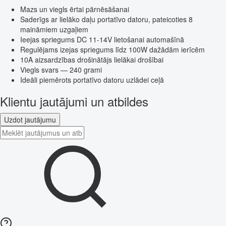
Mazs un viegls ērtai pārnēsāšanai
Saderīgs ar lielāko daļu portatīvo datoru, pateicoties 8
maināmiem uzgaļiem
Ieejas spriegums DC 11-14V lietošanai automašīnā
Regulējams izejas spriegums līdz 100W dažādām ierīcēm
10A aizsardzības drošinātājs lielākai drošībai
Viegls svars — 240 grami
Ideāli piemērots portatīvo datoru uzlādei ceļā
Klientu jautājumi un atbildes
Uzdot jautājumu