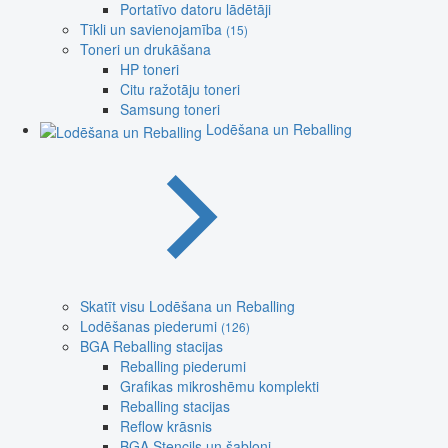
Portatīvo datoru lādētāji
Tīkli un savienojamība
(15)
Toneri un drukāšana
HP toneri
Citu ražotāju toneri
Samsung toneri
Lodēšana un Reballing
Skatīt visu Lodēšana un Reballing
Lodēšanas piederumi
(126)
BGA Reballing stacijas
Reballing piederumi
Grafikas mikroshēmu komplekti
Reballing stacijas
Reflow krāsnis
BGA Stencils un šabloni