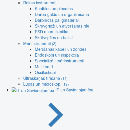
Rokas instrumenti
Knaibles un pincetes
Darba galds un organizēšana
Darbnīcas palīgmateriāli
Skrūvgrieži un atvēršanas rīki
ESD un antistatika
Skrūvspīles un balsti
Mērinstrumenti
(2)
Mērīšanas kabeļi un zondes
Endoskopi un inspekcija
Specializēti mērinstrumenti
Multimetri
Osciloskopi
Ultraskaņas tīrīšana
(14)
Lupas un mikroskopi
(19)
IT un Savienojamība