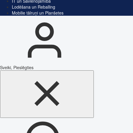
IT un Savienojamība
Lodēšana un Reballing
Mobilie tālruņi un Planšetes
Sveiki, Pieslēgties