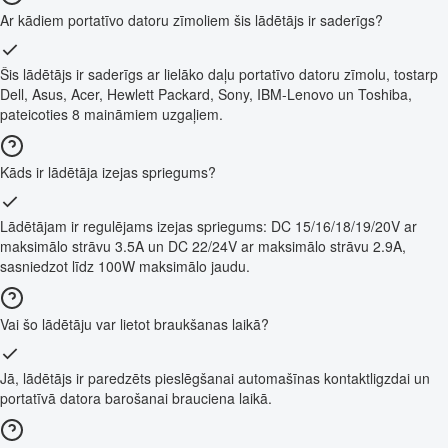
Ar kādiem portatīvo datoru zīmoliem šis lādētājs ir saderīgs?
Šis lādētājs ir saderīgs ar lielāko daļu portatīvo datoru zīmolu, tostarp
Dell, Asus, Acer, Hewlett Packard, Sony, IBM-Lenovo un Toshiba,
pateicoties 8 maināmiem uzgaļiem.
Kāds ir lādētāja izejas spriegums?
Lādētājam ir regulējams izejas spriegums: DC 15/16/18/19/20V ar
maksimālo strāvu 3.5A un DC 22/24V ar maksimālo strāvu 2.9A,
sasniedzot līdz 100W maksimālo jaudu.
Vai šo lādētāju var lietot braukšanas laikā?
Jā, lādētājs ir paredzēts pieslēgšanai automašīnas kontaktligzdai un
portatīvā datora barošanai brauciena laikā.