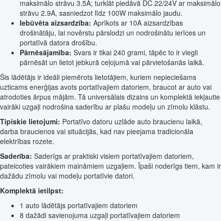
maksimālo strāvu 3.5A; turklāt piedāvā DC 22/24V ar maksimālo
strāvu 2.9A, sasniedzot līdz 100W maksimālo jaudu.
Iebūvēta aizsardzība:
Aprīkots ar 10A aizsardzības
drošinātāju, lai novērstu pārslodzi un nodrošinātu ierīces un
portatīvā datora drošību.
Pārnēsājamība:
Svars ir tikai 240 grami, tāpēc to ir viegli
pārnēsāt un lietot jebkurā ceļojumā vai pārvietošanās laikā.
Šis lādētājs ir ideāli piemērots lietotājiem, kuriem nepieciešams
uzticams enerģijas avots portatīvajiem datoriem, braucot ar auto vai
atrodoties ārpus mājām. Tā universālais dizains un komplektā iekļautie
vairāki uzgaļi nodrošina saderību ar plašu modeļu un zīmolu klāstu.
Tipiskie lietojumi:
Portatīvo datoru uzlāde auto braucienu laikā,
darba braucienos vai situācijās, kad nav pieejama tradicionāla
elektrības rozete.
Saderība:
Saderīgs ar praktiski visiem portatīvajiem datoriem,
pateicoties vairākiem maināmiem uzgaļiem. Īpaši noderīgs tiem, kam ir
dažādu zīmolu vai modeļu portatīvie datori.
Komplektā ietilpst:
1 auto lādētājs portatīvajiem datoriem
8 dažādi savienojuma uzgaļi portatīvajiem datoriem