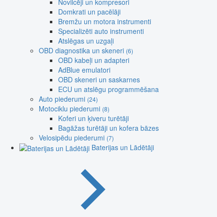
Novilcēji un kompresori
Domkrati un pacēlāji
Bremžu un motora instrumenti
Specializēti auto instrumenti
Atslēgas un uzgaļi
OBD diagnostika un skeneri
(6)
OBD kabeļi un adapteri
AdBlue emulatori
OBD skeneri un saskarnes
ECU un atslēgu programmēšana
Auto piederumi
(24)
Motociklu piederumi
(8)
Koferi un ķiveru turētāji
Bagāžas turētāji un kofera bāzes
Velosipēdu piederumi
(7)
Baterijas un Lādētāji