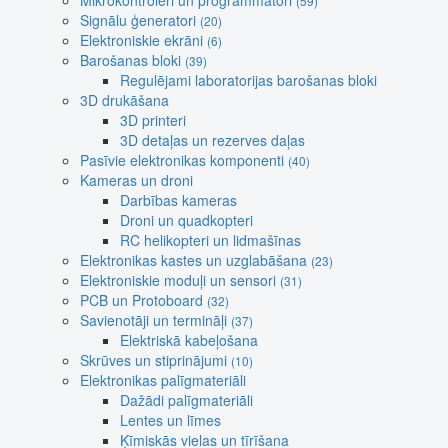
Mikrokontroleri un programmatori
(59)
Signālu ģeneratori
(20)
Elektroniskie ekrāni
(6)
Barošanas bloki
(39)
Regulējami laboratorijas barošanas bloki
3D drukāšana
3D printeri
3D detaļas un rezerves daļas
Pasīvie elektronikas komponenti
(40)
Kameras un droni
Darbības kameras
Droni un quadkopteri
RC helikopteri un lidmašīnas
Elektronikas kastes un uzglabāšana
(23)
Elektroniskie moduļi un sensori
(31)
PCB un Protoboard
(32)
Savienotāji un termināļi
(37)
Elektriskā kabeļošana
Skrūves un stiprinājumi
(10)
Elektronikas palīgmateriāli
Dažādi palīgmateriāli
Lentes un līmes
Ķīmiskās vielas un tīrīšana