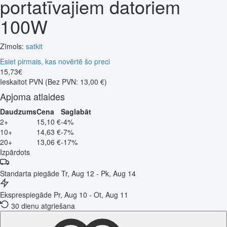
portatīvajiem datoriem
100W
Zīmols:
satkit
Esiet pirmais, kas novērtē šo preci
15
,
73
€
Ieskaitot PVN
(Bez PVN: 13,00 €)
Apjoma atlaides
Daudzums
Cena
Saglabāt
2+
15,10 €
-4%
10+
14,63 €
-7%
20+
13,06 €
-17%
Izpārdots
Standarta piegāde
Tr, Aug 12 - Pk, Aug 14
Eksprespiegāde
Pr, Aug 10 - Ot, Aug 11
30 dienu atgriešana