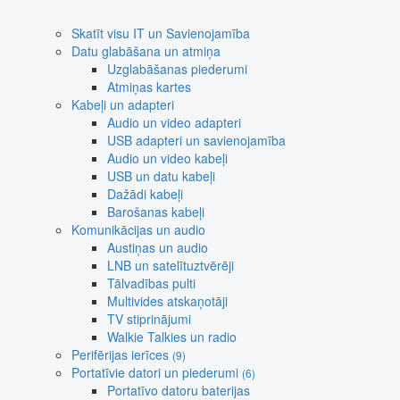
Skatīt visu IT un Savienojamība
Datu glabāšana un atmiņa
Uzglabāšanas piederumi
Atmiņas kartes
Kabeļi un adapteri
Audio un video adapteri
USB adapteri un savienojamība
Audio un video kabeļi
USB un datu kabeļi
Dažādi kabeļi
Barošanas kabeļi
Komunikācijas un audio
Austiņas un audio
LNB un satelītuztvērēji
Tālvadības pulti
Multivides atskaņotāji
TV stiprinājumi
Walkie Talkies un radio
Perifērijas ierīces
(9)
Portatīvie datori un piederumi
(6)
Portatīvo datoru baterijas