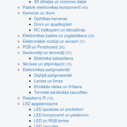
3D detaļas un rezerves daļas
Pasīvie elektronikas komponenti
(40)
Kameras un droni
Darbības kameras
Droni un quadkopteri
RC helikopteri un lidmašīnas
Elektronikas kastes un uzglabāšana
(23)
Elektroniskie moduļi un sensori
(31)
PCB un Protoboard
(32)
Savienotāji un termināļi
(37)
Elektriskā kabeļošana
Skrūves un stiprinājumi
(10)
Elektronikas palīgmateriāli
Dažādi palīgmateriāli
Lentes un līmes
Ķīmiskās vielas un tīrīšana
Termiski sarūkošās caurulītes
Raspberry Pi
(10)
LED apgaismojums
LED spuldzes un prožektori
LED komponenti un piederumi
LED un RGB lentes
LED caurules