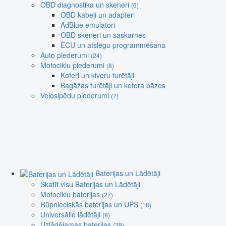
OBD diagnostika un skeneri
(6)
OBD kabeļi un adapteri
AdBlue emulatori
OBD skeneri un saskarnes
ECU un atslēgu programmēšana
Auto piederumi
(24)
Motociklu piederumi
(8)
Koferi un ķiveru turētāji
Bagāžas turētāji un kofera bāzes
Velosipēdu piederumi
(7)
Baterijas un Lādētāji
Skatīt visu Baterijas un Lādētāji
Motociklu baterijas
(27)
Rūpnieciskās baterijas un UPS
(18)
Universālie lādētāji
(9)
Uzlādējamas baterijas
(39)