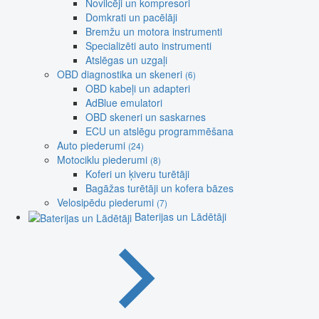
Novilcēji un kompresori
Domkrati un pacēlāji
Bremžu un motora instrumenti
Specializēti auto instrumenti
Atslēgas un uzgaļi
OBD diagnostika un skeneri
(6)
OBD kabeļi un adapteri
AdBlue emulatori
OBD skeneri un saskarnes
ECU un atslēgu programmēšana
Auto piederumi
(24)
Motociklu piederumi
(8)
Koferi un ķiveru turētāji
Bagāžas turētāji un kofera bāzes
Velosipēdu piederumi
(7)
Baterijas un Lādētāji