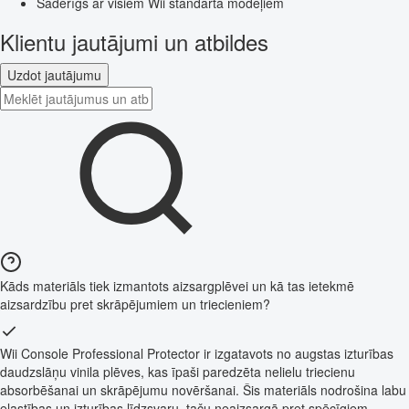
Saderīgs ar visiem Wii standarta modeļiem
Klientu jautājumi un atbildes
Uzdot jautājumu
Kāds materiāls tiek izmantots aizsargplēvei un kā tas ietekmē
aizsardzību pret skrāpējumiem un triecieniem?
Wii Console Professional Protector ir izgatavots no augstas izturības
daudzslāņu vinila plēves, kas īpaši paredzēta nelielu triecienu
absorbēšanai un skrāpējumu novēršanai. Šis materiāls nodrošina labu
elastības un izturības līdzsvaru, taču neaizsargā pret spēcīgiem