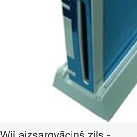
Wii aizsargvāciņš zils -