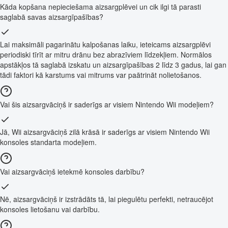
Kāda kopšana nepieciešama aizsargplēvei un cik ilgi tā parasti
saglabā savas aizsargīpašības?
Lai maksimāli pagarinātu kalpošanas laiku, ieteicams aizsargplēvi
periodiski tīrīt ar mitru drānu bez abrazīviem līdzekļiem. Normālos
apstākļos tā saglabā izskatu un aizsargīpašības 2 līdz 3 gadus, lai gan
tādi faktori kā karstums vai mitrums var paātrināt nolietošanos.
Vai šis aizsargvāciņš ir saderīgs ar visiem Nintendo Wii modeļiem?
Jā, Wii aizsargvāciņš zilā krāsā ir saderīgs ar visiem Nintendo Wii
konsoles standarta modeļiem.
Vai aizsargvāciņš ietekmē konsoles darbību?
Nē, aizsargvāciņš ir izstrādāts tā, lai piegulētu perfekti, netraucējot
konsoles lietošanu vai darbību.