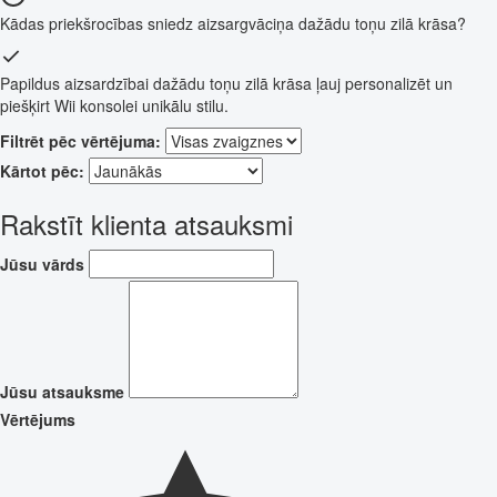
Kādas priekšrocības sniedz aizsargvāciņa dažādu toņu zilā krāsa?
Papildus aizsardzībai dažādu toņu zilā krāsa ļauj personalizēt un
piešķirt Wii konsolei unikālu stilu.
Filtrēt pēc vērtējuma:
Kārtot pēc:
Rakstīt klienta atsauksmi
Jūsu vārds
Jūsu atsauksme
Vērtējums