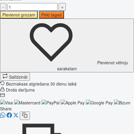
-
+
Pievienot grozam
Pirkt tagad
Pievienot vēlmju
sarakstam
Salīdzināt
Bezmaksas atgriešana 30 dienu laikā
Drošs darījums
Share: