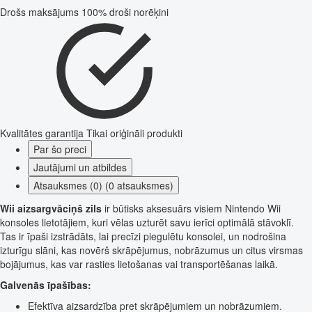
Drošs maksājums
100% droši norēķini
Kvalitātes garantija
Tikai oriģināli produkti
Par šo preci
Jautājumi un atbildes
Atsauksmes (0) (0 atsauksmes)
Wii aizsargvāciņš zils
ir būtisks aksesuārs visiem Nintendo Wii
konsoles lietotājiem, kuri vēlas uzturēt savu ierīci optimālā stāvoklī.
Tas ir īpaši izstrādāts, lai precīzi piegulētu konsolei, un nodrošina
izturīgu slāni, kas novērš skrāpējumus, nobrāzumus un citus virsmas
bojājumus, kas var rasties lietošanas vai transportēšanas laikā.
Galvenās īpašības:
Efektīva aizsardzība pret skrāpējumiem un nobrāzumiem.