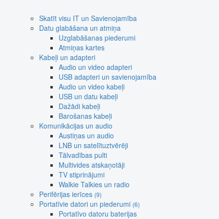
Skatīt visu IT un Savienojamība
Datu glabāšana un atmiņa
Uzglabāšanas piederumi
Atmiņas kartes
Kabeļi un adapteri
Audio un video adapteri
USB adapteri un savienojamība
Audio un video kabeļi
USB un datu kabeļi
Dažādi kabeļi
Barošanas kabeļi
Komunikācijas un audio
Austiņas un audio
LNB un satelītuztvērēji
Tālvadības pulti
Multivides atskaņotāji
TV stiprinājumi
Walkie Talkies un radio
Perifērijas ierīces
(9)
Portatīvie datori un piederumi
(6)
Portatīvo datoru baterijas