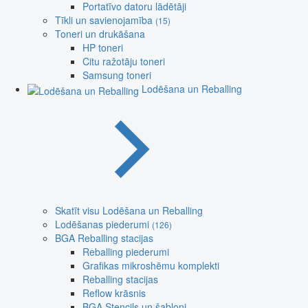
Portatīvo datoru lādētāji
Tīkli un savienojamība
(15)
Toneri un drukāšana
HP toneri
Citu ražotāju toneri
Samsung toneri
Lodēšana un Reballing
Skatīt visu Lodēšana un Reballing
Lodēšanas piederumi
(126)
BGA Reballing stacijas
Reballing piederumi
Grafikas mikroshēmu komplekti
Reballing stacijas
Reflow krāsnis
BGA Stencils un šabloni