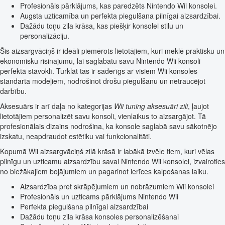
Profesionāls pārklājums, kas paredzēts Nintendo Wii konsolei.
Augsta uzticamība un perfekta piegulšana pilnīgai aizsardzībai.
Dažādu toņu zila krāsa, kas piešķir konsolei stilu un
personalizāciju.
Šis aizsargvāciņš ir ideāli piemērots lietotājiem, kuri meklē praktisku un
ekonomisku risinājumu, lai saglabātu savu Nintendo Wii konsoli
perfektā stāvoklī. Turklāt tas ir saderīgs ar visiem Wii konsoles
standarta modeļiem, nodrošinot drošu piegulšanu un netraucējot
darbību.
Aksesuārs ir arī daļa no kategorijas
Wii tuning aksesuāri zili
, ļaujot
lietotājiem personalizēt savu konsoli, vienlaikus to aizsargājot. Tā
profesionālais dizains nodrošina, ka konsole saglabā savu sākotnējo
izskatu, neapdraudot estētiku vai funkcionalitāti.
Kopumā Wii aizsargvāciņš zilā krāsā ir labākā izvēle tiem, kuri vēlas
pilnīgu un uzticamu aizsardzību savai Nintendo Wii konsolei, izvairoties
no biežākajiem bojājumiem un pagarinot ierīces kalpošanas laiku.
Aizsardzība pret skrāpējumiem un nobrāzumiem Wii konsolei
Profesionāls un uzticams pārklājums Nintendo Wii
Perfekta piegulšana pilnīgai aizsardzībai
Dažādu toņu zila krāsa konsoles personalizēšanai