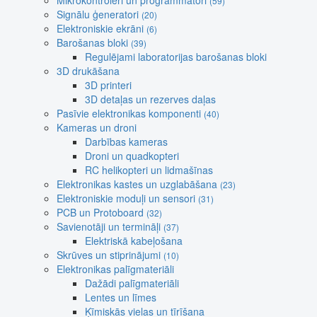
Mikrokontroleri un programmatori
(59)
Signālu ģeneratori
(20)
Elektroniskie ekrāni
(6)
Barošanas bloki
(39)
Regulējami laboratorijas barošanas bloki
3D drukāšana
3D printeri
3D detaļas un rezerves daļas
Pasīvie elektronikas komponenti
(40)
Kameras un droni
Darbības kameras
Droni un quadkopteri
RC helikopteri un lidmašīnas
Elektronikas kastes un uzglabāšana
(23)
Elektroniskie moduļi un sensori
(31)
PCB un Protoboard
(32)
Savienotāji un termināļi
(37)
Elektriskā kabeļošana
Skrūves un stiprinājumi
(10)
Elektronikas palīgmateriāli
Dažādi palīgmateriāli
Lentes un līmes
Ķīmiskās vielas un tīrīšana