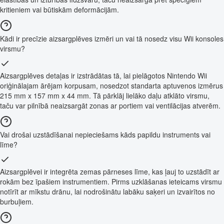
kritieniem vai būtiskām deformācijām.
Kādi ir precīzie aizsargplēves izmēri un vai tā nosedz visu Wii konsoles
virsmu?
Aizsargplēves detaļas ir izstrādātas tā, lai pielāgotos Nintendo Wii
oriģinālajam ārējam korpusam, nosedzot standarta aptuvenos izmērus
215 mm x 157 mm x 44 mm. Tā pārklāj lielāko daļu atklāto virsmu,
taču var pilnībā neaizsargāt zonas ar portiem vai ventilācijas atverēm.
Vai drošai uzstādīšanai nepieciešams kāds papildu instruments vai
līme?
Aizsargplēvei ir integrēta zemas pārneses līme, kas ļauj to uzstādīt ar
rokām bez īpašiem instrumentiem. Pirms uzklāšanas ieteicams virsmu
notīrīt ar mīkstu drānu, lai nodrošinātu labāku saķeri un izvairītos no
burbuļiem.