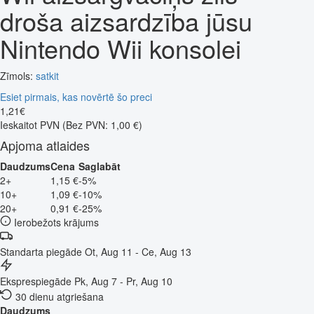
droša aizsardzība jūsu
Nintendo Wii konsolei
Zīmols:
satkit
Esiet pirmais, kas novērtē šo preci
1
,
21
€
Ieskaitot PVN
(Bez PVN: 1,00 €)
Apjoma atlaides
Daudzums
Cena
Saglabāt
2+
1,15 €
-5%
10+
1,09 €
-10%
20+
0,91 €
-25%
Ierobežots krājums
Standarta piegāde
Ot, Aug 11 - Ce, Aug 13
Eksprespiegāde
Pk, Aug 7 - Pr, Aug 10
30 dienu atgriešana
Daudzums