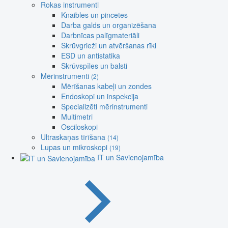
Rokas instrumenti
Knaibles un pincetes
Darba galds un organizēšana
Darbnīcas palīgmateriāli
Skrūvgrieži un atvēršanas rīki
ESD un antistatika
Skrūvspīles un balsti
Mērinstrumenti
(2)
Mērīšanas kabeļi un zondes
Endoskopi un inspekcija
Specializēti mērinstrumenti
Multimetri
Osciloskopi
Ultraskaņas tīrīšana
(14)
Lupas un mikroskopi
(19)
IT un Savienojamība