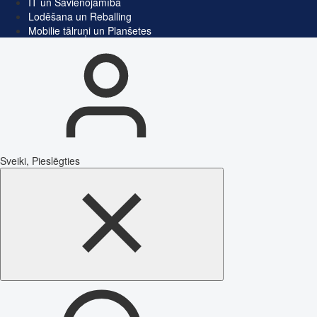
IT un Savienojamība
Lodēšana un Reballing
Mobilie tālruņi un Planšetes
Sveiki, Pieslēgties