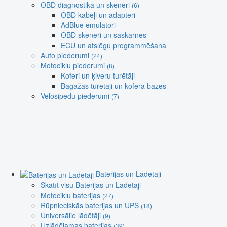
OBD diagnostika un skeneri
(6)
OBD kabeļi un adapteri
AdBlue emulatori
OBD skeneri un saskarnes
ECU un atslēgu programmēšana
Auto piederumi
(24)
Motociklu piederumi
(8)
Koferi un ķiveru turētāji
Bagāžas turētāji un kofera bāzes
Velosipēdu piederumi
(7)
Baterijas un Lādētāji
Skatīt visu Baterijas un Lādētāji
Motociklu baterijas
(27)
Rūpnieciskās baterijas un UPS
(18)
Universālie lādētāji
(9)
Uzlādējamas baterijas
(39)