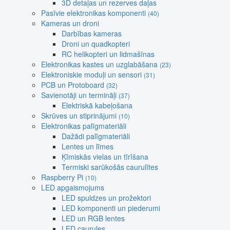
3D detaļas un rezerves daļas
Pasīvie elektronikas komponenti
(40)
Kameras un droni
Darbības kameras
Droni un quadkopteri
RC helikopteri un lidmašīnas
Elektronikas kastes un uzglabāšana
(23)
Elektroniskie moduļi un sensori
(31)
PCB un Protoboard
(32)
Savienotāji un termināļi
(37)
Elektriskā kabeļošana
Skrūves un stiprinājumi
(10)
Elektronikas palīgmateriāli
Dažādi palīgmateriāli
Lentes un līmes
Ķīmiskās vielas un tīrīšana
Termiski sarūkošās caurulītes
Raspberry Pi
(10)
LED apgaismojums
LED spuldzes un prožektori
LED komponenti un piederumi
LED un RGB lentes
LED caurules