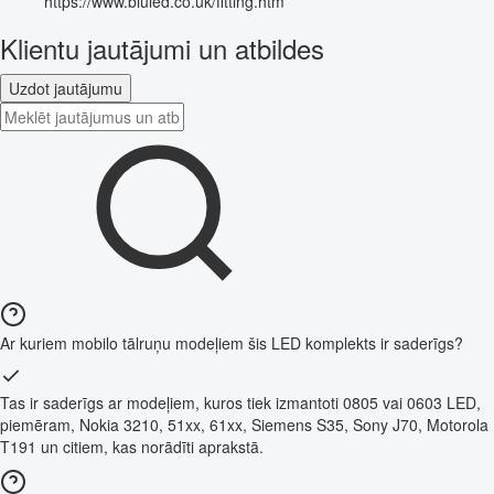
https://www.bluled.co.uk/fitting.htm
Klientu jautājumi un atbildes
Uzdot jautājumu
Ar kuriem mobilo tālruņu modeļiem šis LED komplekts ir saderīgs?
Tas ir saderīgs ar modeļiem, kuros tiek izmantoti 0805 vai 0603 LED,
piemēram, Nokia 3210, 51xx, 61xx, Siemens S35, Sony J70, Motorola
T191 un citiem, kas norādīti aprakstā.