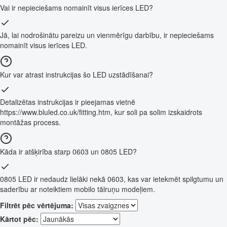
Vai ir nepieciešams nomainīt visus ierīces LED?
Jā, lai nodrošinātu pareizu un vienmērīgu darbību, ir nepieciešams
nomainīt visus ierīces LED.
Kur var atrast instrukcijas šo LED uzstādīšanai?
Detalizētas instrukcijas ir pieejamas vietnē
https://www.bluled.co.uk/fitting.htm, kur soli pa solim izskaidrots
montāžas process.
Kāda ir atšķirība starp 0603 un 0805 LED?
0805 LED ir nedaudz lielāki nekā 0603, kas var ietekmēt spilgtumu un
saderību ar noteiktiem mobilo tālruņu modeļiem.
Filtrēt pēc vērtējuma:
Kārtot pēc: