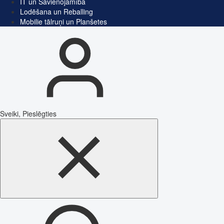
IT un Savienojamība
Lodēšana un Reballing
Mobilie tālruņi un Planšetes
Sveiki, Pieslēgties