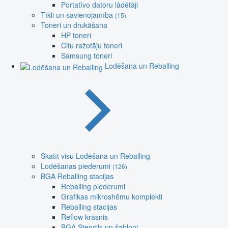
Portatīvo datoru lādētāji
Tīkli un savienojamība
(15)
Toneri un drukāšana
HP toneri
Citu ražotāju toneri
Samsung toneri
Lodēšana un Reballing
Skatīt visu Lodēšana un Reballing
Lodēšanas piederumi
(126)
BGA Reballing stacijas
Reballing piederumi
Grafikas mikroshēmu komplekti
Reballing stacijas
Reflow krāsnis
BGA Stencils un šabloni