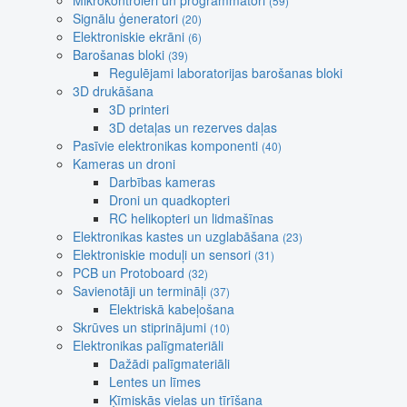
Mikrokontroleri un programmatori
(59)
Signālu ģeneratori
(20)
Elektroniskie ekrāni
(6)
Barošanas bloki
(39)
Regulējami laboratorijas barošanas bloki
3D drukāšana
3D printeri
3D detaļas un rezerves daļas
Pasīvie elektronikas komponenti
(40)
Kameras un droni
Darbības kameras
Droni un quadkopteri
RC helikopteri un lidmašīnas
Elektronikas kastes un uzglabāšana
(23)
Elektroniskie moduļi un sensori
(31)
PCB un Protoboard
(32)
Savienotāji un termināļi
(37)
Elektriskā kabeļošana
Skrūves un stiprinājumi
(10)
Elektronikas palīgmateriāli
Dažādi palīgmateriāli
Lentes un līmes
Ķīmiskās vielas un tīrīšana