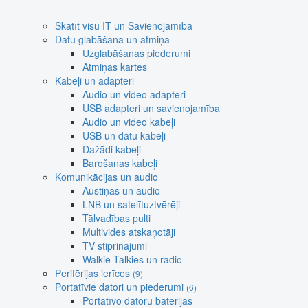
Skatīt visu IT un Savienojamība
Datu glabāšana un atmiņa
Uzglabāšanas piederumi
Atmiņas kartes
Kabeļi un adapteri
Audio un video adapteri
USB adapteri un savienojamība
Audio un video kabeļi
USB un datu kabeļi
Dažādi kabeļi
Barošanas kabeļi
Komunikācijas un audio
Austiņas un audio
LNB un satelītuztvērēji
Tālvadības pulti
Multivides atskaņotāji
TV stiprinājumi
Walkie Talkies un radio
Perifērijas ierīces
(9)
Portatīvie datori un piederumi
(6)
Portatīvo datoru baterijas