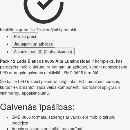
Kvalitātes garantija
Tikai oriģināli produkti
Par šo preci
Jautājumi un atbildes
Atsauksmes (0) (0 atsauksmes)
Pack 12 Leds Blancos 0805 Alta Luminosidad
ir komplekts, kas
paredzēts mobilo tālruņu remontam un apkopei, kuriem nepieciešami
LED ar augstu gaismas efektivitāti SMD 0805 formātā.
Šie baltie LED ir ideāli piemēroti oriģinālo LED nomaiņai modeļos,
kuros tiek izmantoti šāda veida komponenti, nodrošinot spilgtu un
vienmērīgu apgaismojumu.
Galvenās īpašības:
SMD 0805 formāts, saderīgs ar vairākiem mobilo tālruņu
modeļiem.
Augsts spilgtums optimālai redzamībai.