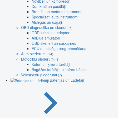
Novilcēji un kompresori
Domkrati un pacēlāji
Bremžu un motora instrumenti
Specializēti auto instrumenti
Atslēgas un uzgaļi
OBD diagnostika un skeneri
(6)
OBD kabeļi un adapteri
AdBlue emulatori
OBD skeneri un saskarnes
ECU un atslēgu programmēšana
Auto piederumi
(24)
Motociklu piederumi
(8)
Koferi un ķiveru turētāji
Bagāžas turētāji un kofera bāzes
Velosipēdu piederumi
(7)
Baterijas un Lādētāji