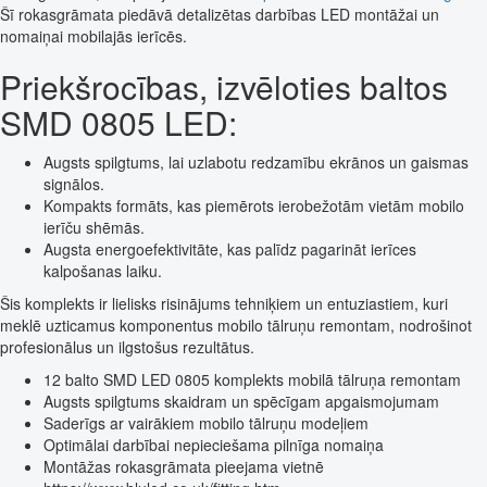
Šī rokasgrāmata piedāvā detalizētas darbības LED montāžai un
nomaiņai mobilajās ierīcēs.
Priekšrocības, izvēloties baltos
SMD 0805 LED:
Augsts spilgtums, lai uzlabotu redzamību ekrānos un gaismas
signālos.
Kompakts formāts, kas piemērots ierobežotām vietām mobilo
ierīču shēmās.
Augsta energoefektivitāte, kas palīdz pagarināt ierīces
kalpošanas laiku.
Šis komplekts ir lielisks risinājums tehniķiem un entuziastiem, kuri
meklē uzticamus komponentus mobilo tālruņu remontam, nodrošinot
profesionālus un ilgstošus rezultātus.
12 balto SMD LED 0805 komplekts mobilā tālruņa remontam
Augsts spilgtums skaidram un spēcīgam apgaismojumam
Saderīgs ar vairākiem mobilo tālruņu modeļiem
Optimālai darbībai nepieciešama pilnīga nomaiņa
Montāžas rokasgrāmata pieejama vietnē