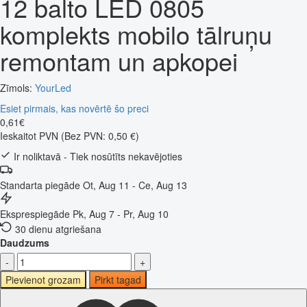
12 balto LED 0805
komplekts mobilo tālruņu
remontam un apkopei
Zīmols:
YourLed
Esiet pirmais, kas novērtē šo preci
0
,
61
€
Ieskaitot PVN
(Bez PVN: 0,50 €)
Ir noliktavā - Tiek nosūtīts nekavējoties
Standarta piegāde
Ot, Aug 11 - Ce, Aug 13
Eksprespiegāde
Pk, Aug 7 - Pr, Aug 10
30 dienu atgriešana
Daudzums
-
+
Pievienot grozam
Pirkt tagad