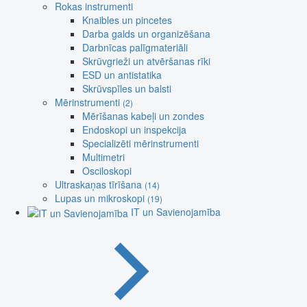
Rokas instrumenti
Knaibles un pincetes
Darba galds un organizēšana
Darbnīcas palīgmateriāli
Skrūvgrieži un atvēršanas rīki
ESD un antistatika
Skrūvspīles un balsti
Mērinstrumenti
(2)
Mērīšanas kabeļi un zondes
Endoskopi un inspekcija
Specializēti mērinstrumenti
Multimetri
Osciloskopi
Ultraskaņas tīrīšana
(14)
Lupas un mikroskopi
(19)
IT un Savienojamība