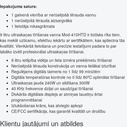
Iepakojuma saturs:
1 galvenā vienība ar nerūsējošā tērauda vannu
1 nerūsējošā tērauda aizsargvāks
1 lietotāja rokasgrāmata
9 litru ultraskaņas tīrīšanas vanna Mod-410HTD ir būtisks rīks tiem,
kas meklē uzticamu, efektīvu iekārtu ar sertifikātiem, kas apliecina tās
kvalitāti. Vienkāršā lietošana un precīzie iestatījumi padara to par
labāko izvēli profesionālai ultraskaņas tīrīšanai.
9 litru ietilpība vidēja un liela izmēra priekšmetu tīrīšanai
Nerūsējošā tērauda konstrukcija un vanna lielākai izturībai
Regulējams digitāls taimeris no 1 līdz 99 minūtēm
Digitāla temperatūras kontrole no 0 līdz 80ºC optimālai tīrīšanai
Ultraskaņas jauda 240W un sildīšana 300W
40 KHz frekvence dziļai un saudzīgai tīrīšanai
Divkāršs digitālais displejs ar atmiņas taustiņu ērtai
programmēšanai
Iztukšošanas krāns, kas atvieglo apkopi
CE/FCC sertifikācija, kas garantē kvalitāti un drošību
Klientu jautājumi un atbildes