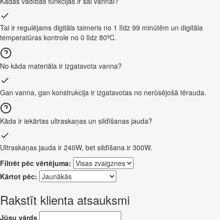
Kādas vadības funkcijas ir šai vannai?
Tai ir regulējams digitāls taimeris no 1 līdz 99 minūtēm un digitāla
temperatūras kontrole no 0 līdz 80ºC.
No kāda materiāla ir izgatavota vanna?
Gan vanna, gan konstrukcija ir izgatavotas no nerūsējošā tērauda.
Kāda ir iekārtas ultraskaņas un sildīšanas jauda?
Ultraskaņas jauda ir 240W, bet sildīšana ir 300W.
Filtrēt pēc vērtējuma:
Kārtot pēc:
Rakstīt klienta atsauksmi
Jūsu vārds