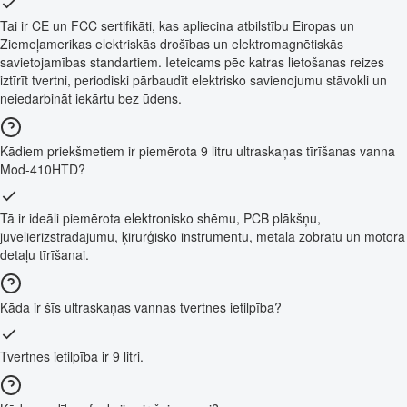
Tai ir CE un FCC sertifikāti, kas apliecina atbilstību Eiropas un
Ziemeļamerikas elektriskās drošības un elektromagnētiskās
savietojamības standartiem. Ieteicams pēc katras lietošanas reizes
iztīrīt tvertni, periodiski pārbaudīt elektrisko savienojumu stāvokli un
neiedarbināt iekārtu bez ūdens.
Kādiem priekšmetiem ir piemērota 9 litru ultraskaņas tīrīšanas vanna
Mod-410HTD?
Tā ir ideāli piemērota elektronisko shēmu, PCB plākšņu,
juvelierizstrādājumu, ķirurģisko instrumentu, metāla zobratu un motora
detaļu tīrīšanai.
Kāda ir šīs ultraskaņas vannas tvertnes ietilpība?
Tvertnes ietilpība ir 9 litri.