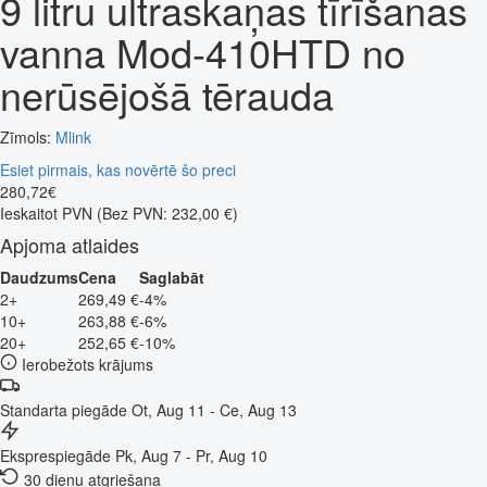
9 litru ultraskaņas tīrīšanas
vanna Mod-410HTD no
nerūsējošā tērauda
Zīmols:
Mlink
Esiet pirmais, kas novērtē šo preci
280
,
72
€
Ieskaitot PVN
(Bez PVN: 232,00 €)
Apjoma atlaides
Daudzums
Cena
Saglabāt
2+
269,49 €
-4%
10+
263,88 €
-6%
20+
252,65 €
-10%
Ierobežots krājums
Standarta piegāde
Ot, Aug 11 - Ce, Aug 13
Eksprespiegāde
Pk, Aug 7 - Pr, Aug 10
30 dienu atgriešana