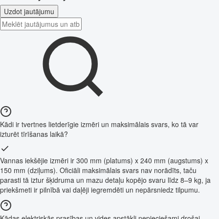
Uzdot jautājumu
Kādi ir tvertnes lietderīgie izmēri un maksimālais svars, ko tā var
izturēt tīrīšanas laikā?
Vannas iekšējie izmēri ir 300 mm (platums) x 240 mm (augstums) x
150 mm (dziļums). Oficiāli maksimālais svars nav norādīts, taču
parasti tā iztur šķidruma un mazu detaļu kopējo svaru līdz 8–9 kg, ja
priekšmeti ir pilnībā vai daļēji iegremdēti un nepārsniedz tilpumu.
Kādas elektriskās prasības un vides apstākļi nepieciešami drošai