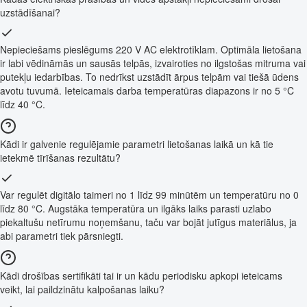
uzstādīšanai?
Nepieciešams pieslēgums 220 V AC elektrotīklam. Optimāla lietošana
ir labi vēdināmās un sausās telpās, izvairoties no ilgstošas mitruma vai
putekļu iedarbības. To nedrīkst uzstādīt ārpus telpām vai tiešā ūdens
avotu tuvumā. Ieteicamais darba temperatūras diapazons ir no 5 °C
līdz 40 °C.
Kādi ir galvenie regulējamie parametri lietošanas laikā un kā tie
ietekmē tīrīšanas rezultātu?
Var regulēt digitālo taimeri no 1 līdz 99 minūtēm un temperatūru no 0
līdz 80 °C. Augstāka temperatūra un ilgāks laiks parasti uzlabo
piekaltušu netīrumu noņemšanu, taču var bojāt jutīgus materiālus, ja
abi parametri tiek pārsniegti.
Kādi drošības sertifikāti tai ir un kādu periodisku apkopi ieteicams
veikt, lai paildzinātu kalpošanas laiku?