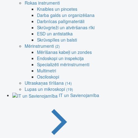
Rokas instrumenti
Knaibles un pincetes
Darba galds un organizēšana
Darbnīcas palīgmateriāli
Skrūvgrieži un atvēršanas rīki
ESD un antistatika
Skrūvspīles un balsti
Mērinstrumenti
(2)
Mērīšanas kabeļi un zondes
Endoskopi un inspekcija
Specializēti mērinstrumenti
Multimetri
Osciloskopi
Ultraskaņas tīrīšana
(14)
Lupas un mikroskopi
(19)
IT un Savienojamība