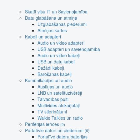
Skatīt visu IT un Savienojamība
Datu glabāšana un atmiņa
Uzglabāšanas piederumi
Atmiņas kartes
Kabeļi un adapteri
Audio un video adapteri
USB adapteri un savienojamība
Audio un video kabeļi
USB un datu kabeļi
Dažādi kabeļi
Barošanas kabeļi
Komunikācijas un audio
Austiņas un audio
LNB un satelītuztvērēji
Tālvadības pulti
Multivides atskaņotāji
TV stiprinājumi
Walkie Talkies un radio
Perifērijas ierīces
(9)
Portatīvie datori un piederumi
(6)
Portatīvo datoru baterijas