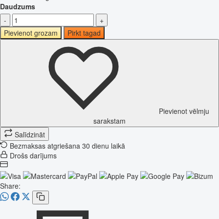
Daudzums
-
+
Pievienot grozam
Pirkt tagad
Pievienot vēlmju
sarakstam
Salīdzināt
Bezmaksas atgriešana 30 dienu laikā
Drošs darījums
Share: