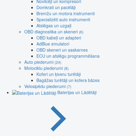
Novilcēji un kompresori
Domkrati un pacēlāji
Bremžu un motora instrumenti
Specializēti auto instrumenti
Atslēgas un uzgaļi
OBD diagnostika un skeneri
(6)
OBD kabeļi un adapteri
AdBlue emulatori
OBD skeneri un saskarnes
ECU un atslēgu programmēšana
Auto piederumi
(24)
Motociklu piederumi
(8)
Koferi un ķiveru turētāji
Bagāžas turētāji un kofera bāzes
Velosipēdu piederumi
(7)
Baterijas un Lādētāji