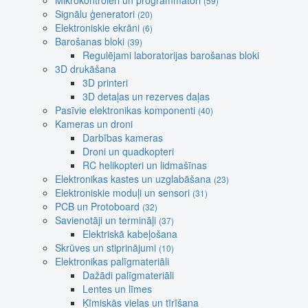
Mikrokontroleri un programmatori
(59)
Signālu ģeneratori
(20)
Elektroniskie ekrāni
(6)
Barošanas bloki
(39)
Regulējami laboratorijas barošanas bloki
3D drukāšana
3D printeri
3D detaļas un rezerves daļas
Pasīvie elektronikas komponenti
(40)
Kameras un droni
Darbības kameras
Droni un quadkopteri
RC helikopteri un lidmašīnas
Elektronikas kastes un uzglabāšana
(23)
Elektroniskie moduļi un sensori
(31)
PCB un Protoboard
(32)
Savienotāji un termināļi
(37)
Elektriskā kabeļošana
Skrūves un stiprinājumi
(10)
Elektronikas palīgmateriāli
Dažādi palīgmateriāli
Lentes un līmes
Ķīmiskās vielas un tīrīšana