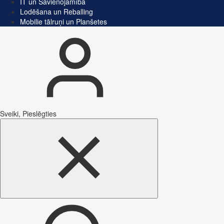
IT un Savienojamība
Lodēšana un Reballing
Mobilie tālruņi un Planšetes
Sveiki, Pieslēgties