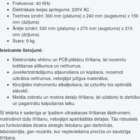
Frekvence: 40 KHz
Elektriskais ieejas spriegums: 220V AC
Tvertnes izmēri: 300 mm (platums) x 240 mm (augstums) x 150
mm (dziļums)
Ārējie izmēri: 330 mm (platums) x 270 mm (augstums) x 310
mm (dziļums)
Svars: 9 kg
Ieteicamie lietojumi:
Elektronisko shēmu un PCB plākšņu tīrīšana, lai noņemtu
lodēšanas atlikumus un netīrumus.
Juvelierizstrādājumu atjaunošana un kopšana, noņemot
uzkrātos netīrumus, nebojājot jutīgus materiālus.
Ķirurģisko instrumentu atkaļķošana, lai uzturētu tos optimālā
stāvoklī.
Metāla zobratu un motora detaļu tīrīšana, lai uzlabotu to darbību
un pagarinātu kalpošanas laiku.
Šī iekārta ir saderīga ar īpašiem ultraskaņas tīrīšanas šķidrumiem,
nodrošinot dziļu tīrīšanu, nebojājot apstrādātās detaļas. Tās robustais
un funkcionālais dizains atvieglo lietošanu gan darbnīcās,
laboratorijās, gan nozarēs, kur nepieciešama precīza un saudzīga
tīrīšana.