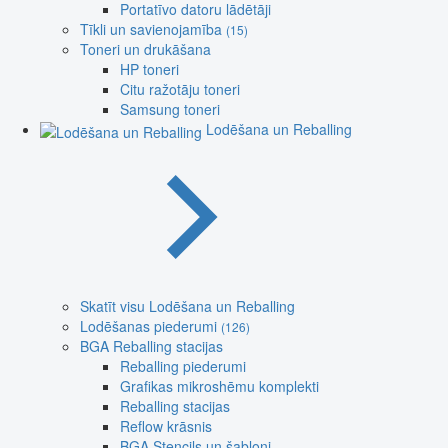
Portatīvo datoru lādētāji
Tīkli un savienojamība
(15)
Toneri un drukāšana
HP toneri
Citu ražotāju toneri
Samsung toneri
Lodēšana un Reballing
Skatīt visu Lodēšana un Reballing
Lodēšanas piederumi
(126)
BGA Reballing stacijas
Reballing piederumi
Grafikas mikroshēmu komplekti
Reballing stacijas
Reflow krāsnis
BGA Stencils un šabloni