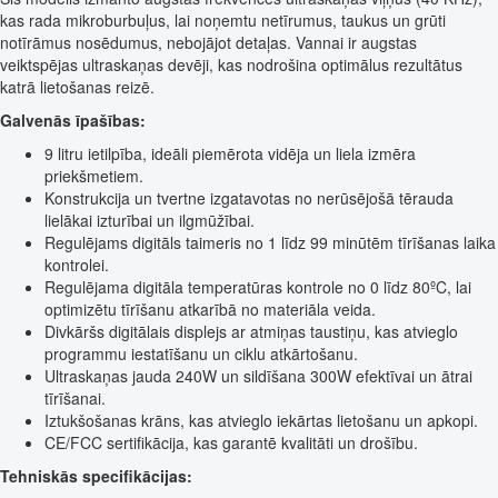
kas rada mikroburbuļus, lai noņemtu netīrumus, taukus un grūti
notīrāmus nosēdumus, nebojājot detaļas. Vannai ir augstas
veiktspējas ultraskaņas devēji, kas nodrošina optimālus rezultātus
katrā lietošanas reizē.
Galvenās īpašības:
9 litru ietilpība, ideāli piemērota vidēja un liela izmēra
priekšmetiem.
Konstrukcija un tvertne izgatavotas no nerūsējošā tērauda
lielākai izturībai un ilgmūžībai.
Regulējams digitāls taimeris no 1 līdz 99 minūtēm tīrīšanas laika
kontrolei.
Regulējama digitāla temperatūras kontrole no 0 līdz 80ºC, lai
optimizētu tīrīšanu atkarībā no materiāla veida.
Divkāršs digitālais displejs ar atmiņas taustiņu, kas atvieglo
programmu iestatīšanu un ciklu atkārtošanu.
Ultraskaņas jauda 240W un sildīšana 300W efektīvai un ātrai
tīrīšanai.
Iztukšošanas krāns, kas atvieglo iekārtas lietošanu un apkopi.
CE/FCC sertifikācija, kas garantē kvalitāti un drošību.
Tehniskās specifikācijas: