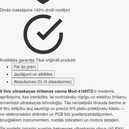
Drošs maksājums
100% droši norēķini
Kvalitātes garantija
Tikai oriģināli produkti
Par šo preci
Jautājumi un atbildes
Atsauksmes (0) (0 atsauksmes)
9 litru ultraskaņas tīrīšanas vanna Mod-410HTD
ir moderns
aprīkojums, kas izstrādāts, lai nodrošinātu rūpīgu un efektīvu tīrīšanu,
izmantojot ultraskaņas tehnoloģiju. Tās nerūsējošā tērauda tvertne ar
9 litru ietilpību ļauj saudzīgi un precīzi tīrīt plašu priekšmetu klāstu —
no elektroniskām shēmām un PCB līdz juvelierizstrādājumiem,
ķirurģiskiem instrumentiem, metāla zobratiem un motora detaļām.
Šis modelis izmanto augstas frekvences ultraskaņas viļņus (40 KHz),